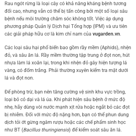
Rau ngót rừng là loại cây có khả năng kháng bệnh tương
đối cao, nhưng vẫn có thể bị tấn công bởi một số loại sâu
bệnh nếu môi trường chăm sóc không tốt. Việc áp dụng
phương pháp Quản lý Dịch hại Tổng hợp (IPM) và ưu tiên
các giải pháp hữu cơ là kim chỉ nam của
vugarden.vn
.
Các loại sâu hại phổ biến bao gồm rầy mềm (Aphids), nhện
đỏ, và sâu ăn lá. Rầy mềm thường tập trung ở đọt non, hút
nhựa làm lá xoăn lại, trong khi nhện đỏ gây hiện tượng lá
vàng, có đốm trắng. Phải thường xuyên kiểm tra mặt dưới
lá và đọt non.
Để phòng trừ, bạn nên tăng cường vệ sinh khu vực trồng,
loại bỏ cỏ dại và lá úa. Khi phát hiện sâu bệnh ở mức độ
nhẹ, hãy dùng vòi nước mạnh xịt rửa hoặc ngắt bỏ các đọt
bị nhiễm. Đối với mức độ nặng hơn, bạn có thể phun dung
dịch tỏi ớt gừng ngâm rượu hoặc các chế phẩm sinh học
như BT (
Bacillus thuringiensis
) để kiểm soát sâu ăn lá.