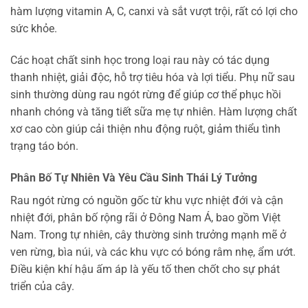
hàm lượng vitamin A, C, canxi và sắt vượt trội, rất có lợi cho
sức khỏe.
Các hoạt chất sinh học trong loại rau này có tác dụng
thanh nhiệt, giải độc, hỗ trợ tiêu hóa và lợi tiểu. Phụ nữ sau
sinh thường dùng rau ngót rừng để giúp cơ thể phục hồi
nhanh chóng và tăng tiết sữa mẹ tự nhiên. Hàm lượng chất
xơ cao còn giúp cải thiện nhu động ruột, giảm thiểu tình
trạng táo bón.
Phân Bố Tự Nhiên Và Yêu Cầu Sinh Thái Lý Tưởng
Rau ngót rừng có nguồn gốc từ khu vực nhiệt đới và cận
nhiệt đới, phân bố rộng rãi ở Đông Nam Á, bao gồm Việt
Nam. Trong tự nhiên, cây thường sinh trưởng mạnh mẽ ở
ven rừng, bìa núi, và các khu vực có bóng râm nhẹ, ẩm ướt.
Điều kiện khí hậu ấm áp là yếu tố then chốt cho sự phát
triển của cây.