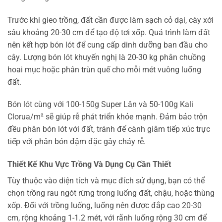
Trước khi gieo trồng, đất cần được làm sạch cỏ dại, cày xới
sâu khoảng 20-30 cm để tạo độ tơi xốp. Quá trình làm đất
nên kết hợp bón lót để cung cấp dinh dưỡng ban đầu cho
cây. Lượng bón lót khuyến nghị là 20-30 kg phân chuồng
hoai mục hoặc phân trùn quế cho mỗi mét vuông luống
đất.
Bón lót cùng với 100-150g Super Lân và 50-100g Kali
Clorua/m² sẽ giúp rễ phát triển khỏe mạnh. Đảm bảo trộn
đều phân bón lót với đất, tránh để cành giâm tiếp xúc trực
tiếp với phân bón đậm đặc gây cháy rễ.
Thiết Kế Khu Vực Trồng Và Dụng Cụ Cần Thiết
Tùy thuộc vào diện tích và mục đích sử dụng, bạn có thể
chọn trồng rau ngót rừng trong luống đất, chậu, hoặc thùng
xốp. Đối với trồng luống, luống nên được đắp cao 20-30
cm, rộng khoảng 1-1.2 mét, với rãnh luống rộng 30 cm để