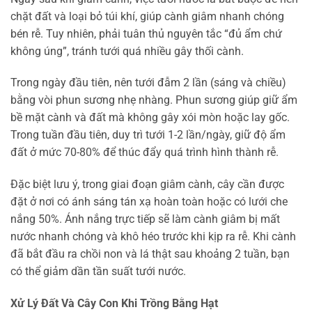
chặt đất và loại bỏ túi khí, giúp cành giâm nhanh chóng
bén rễ. Tuy nhiên, phải tuân thủ nguyên tắc “đủ ẩm chứ
không úng”, tránh tưới quá nhiều gây thối cành.
Trong ngày đầu tiên, nên tưới đẫm 2 lần (sáng và chiều)
bằng vòi phun sương nhẹ nhàng. Phun sương giúp giữ ẩm
bề mặt cành và đất mà không gây xói mòn hoặc lay gốc.
Trong tuần đầu tiên, duy trì tưới 1-2 lần/ngày, giữ độ ẩm
đất ở mức 70-80% để thúc đẩy quá trình hình thành rễ.
Đặc biệt lưu ý, trong giai đoạn giâm cành, cây cần được
đặt ở nơi có ánh sáng tán xạ hoàn toàn hoặc có lưới che
nắng 50%. Ánh nắng trực tiếp sẽ làm cành giâm bị mất
nước nhanh chóng và khô héo trước khi kịp ra rễ. Khi cành
đã bắt đầu ra chồi non và lá thật sau khoảng 2 tuần, bạn
có thể giảm dần tần suất tưới nước.
Xử Lý Đất Và Cây Con Khi Trồng Bằng Hạt