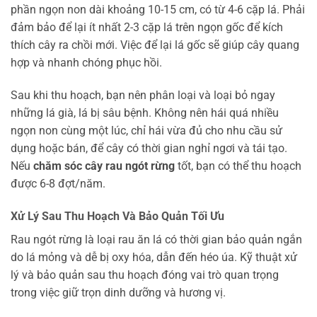
phần ngọn non dài khoảng 10-15 cm, có từ 4-6 cặp lá. Phải
đảm bảo để lại ít nhất 2-3 cặp lá trên ngọn gốc để kích
thích cây ra chồi mới. Việc để lại lá gốc sẽ giúp cây quang
hợp và nhanh chóng phục hồi.
Sau khi thu hoạch, bạn nên phân loại và loại bỏ ngay
những lá già, lá bị sâu bệnh. Không nên hái quá nhiều
ngọn non cùng một lúc, chỉ hái vừa đủ cho nhu cầu sử
dụng hoặc bán, để cây có thời gian nghỉ ngơi và tái tạo.
Nếu
chăm sóc cây rau ngót rừng
tốt, bạn có thể thu hoạch
được 6-8 đợt/năm.
Xử Lý Sau Thu Hoạch Và Bảo Quản Tối Ưu
Rau ngót rừng là loại rau ăn lá có thời gian bảo quản ngắn
do lá mỏng và dễ bị oxy hóa, dẫn đến héo úa. Kỹ thuật xử
lý và bảo quản sau thu hoạch đóng vai trò quan trọng
trong việc giữ trọn dinh dưỡng và hương vị.