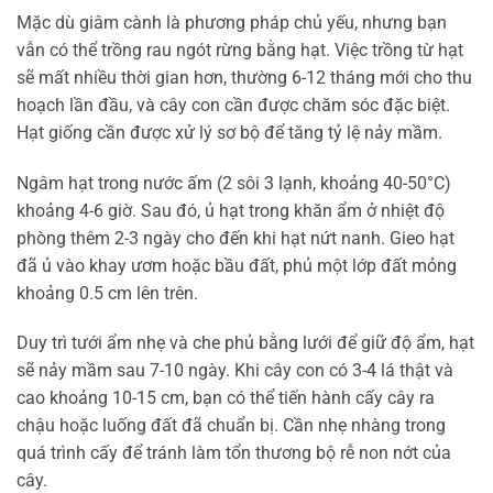
Mặc dù giâm cành là phương pháp chủ yếu, nhưng bạn
vẫn có thể trồng rau ngót rừng bằng hạt. Việc trồng từ hạt
sẽ mất nhiều thời gian hơn, thường 6-12 tháng mới cho thu
hoạch lần đầu, và cây con cần được chăm sóc đặc biệt.
Hạt giống cần được xử lý sơ bộ để tăng tỷ lệ nảy mầm.
Ngâm hạt trong nước ấm (2 sôi 3 lạnh, khoảng 40-50°C)
khoảng 4-6 giờ. Sau đó, ủ hạt trong khăn ẩm ở nhiệt độ
phòng thêm 2-3 ngày cho đến khi hạt nứt nanh. Gieo hạt
đã ủ vào khay ươm hoặc bầu đất, phủ một lớp đất mỏng
khoảng 0.5 cm lên trên.
Duy trì tưới ẩm nhẹ và che phủ bằng lưới để giữ độ ẩm, hạt
sẽ nảy mầm sau 7-10 ngày. Khi cây con có 3-4 lá thật và
cao khoảng 10-15 cm, bạn có thể tiến hành cấy cây ra
chậu hoặc luống đất đã chuẩn bị. Cần nhẹ nhàng trong
quá trình cấy để tránh làm tổn thương bộ rễ non nớt của
cây.