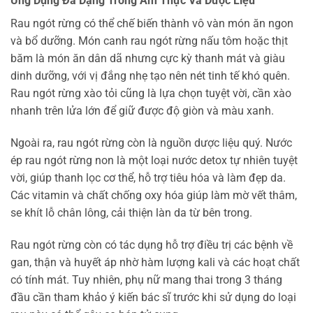
Ứng Dụng Đa Dạng Trong Ẩm Thực Và Dược Liệu
Rau ngót rừng có thể chế biến thành vô vàn món ăn ngon
và bổ dưỡng. Món canh rau ngót rừng nấu tôm hoặc thịt
băm là món ăn dân dã nhưng cực kỳ thanh mát và giàu
dinh dưỡng, với vị đắng nhẹ tạo nên nét tinh tế khó quên.
Rau ngót rừng xào tỏi cũng là lựa chọn tuyệt vời, cần xào
nhanh trên lửa lớn để giữ được độ giòn và màu xanh.
Ngoài ra, rau ngót rừng còn là nguồn dược liệu quý. Nước
ép rau ngót rừng non là một loại nước detox tự nhiên tuyệt
vời, giúp thanh lọc cơ thể, hỗ trợ tiêu hóa và làm đẹp da.
Các vitamin và chất chống oxy hóa giúp làm mờ vết thâm,
se khít lỗ chân lông, cải thiện làn da từ bên trong.
Rau ngót rừng còn có tác dụng hỗ trợ điều trị các bệnh về
gan, thận và huyết áp nhờ hàm lượng kali và các hoạt chất
có tính mát. Tuy nhiên, phụ nữ mang thai trong 3 tháng
đầu cần tham khảo ý kiến bác sĩ trước khi sử dụng do loại