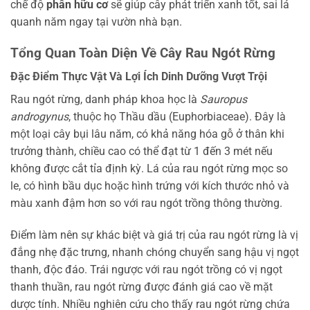
chế độ
phân hữu cơ
sẽ giúp cây phát triển xanh tốt, sai lá
quanh năm ngay tại vườn nhà bạn.
Tổng Quan Toàn Diện Về Cây Rau Ngót Rừng
Đặc Điểm Thực Vật Và Lợi Ích Dinh Dưỡng Vượt Trội
Rau ngót rừng, danh pháp khoa học là
Sauropus
androgynus
, thuộc họ Thầu dầu (Euphorbiaceae). Đây là
một loại cây bụi lâu năm, có khả năng hóa gỗ ở thân khi
trưởng thành, chiều cao có thể đạt từ 1 đến 3 mét nếu
không được cắt tỉa định kỳ. Lá của rau ngót rừng mọc so
le, có hình bầu dục hoặc hình trứng với kích thước nhỏ và
màu xanh đậm hơn so với rau ngót trồng thông thường.
Điểm làm nên sự khác biệt và giá trị của rau ngót rừng là vị
đắng nhẹ đặc trưng, nhanh chóng chuyển sang hậu vị ngọt
thanh, độc đáo. Trái ngược với rau ngót trồng có vị ngọt
thanh thuần, rau ngót rừng được đánh giá cao về mặt
dược tính. Nhiều nghiên cứu cho thấy rau ngót rừng chứa