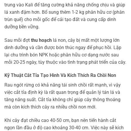
trung vào Kali để tăng cường khả năng chống chịu và giúp
lá xanh đậm hơn. Bổ sung thêm 1-2 kg phân hữu cơ (phân
trùn quế) cho mỗi gốc để cải tạo đất và cung cấp dinh
dưỡng bền vững.
Sau mỗi đợt
thu hoạch
lá non, cây bị mất một lượng lớn
dinh dưỡng và cần được bón thúc ngay để phục hồi. Lặp
lại chu trình bón NPK hoặc phân hữu cơ dạng nước sau
mỗi 20-25 ngày, tùy thuộc vào tình trạng phát triển của cây.
Kỹ Thuật Cắt Tỉa Tạo Hình Và Kích Thích Ra Chồi Non
Rau ngót rừng có khả năng tái sinh chồi rất mạnh, vì vậy
việc cắt tỉa định kỳ là rất quan trọng để quản lý tán lá và
tăng năng suất. Cắt tỉa không chỉ giúp cây thông thoáng
mà còn kích thích cây ra nhiều chồi non mới.
Khi cây đạt chiều cao 40-50 cm, bạn nên tiến hành cắt
ngọn lần đầu ở độ cao khoảng 30-40 cm. Việc này sẽ kích