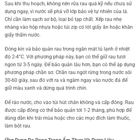
Sau khi thu hoạch, không nên rửa rau quá kỹ nếu chưa sử
dụng ngay, vì nước sẽ phá vỡ lớp bảo vệ tự nhiên của lá.
Chỉ cần làm sạch sơ bộ, loại bỏ tạp chất. Xếp rau nhẹ
nhàng vào hộp nhựa hoặc túi zip có lót giấy ăn hoặc khăn
giấy thấm nước.
Đóng kín và bảo quản rau trong ngăn mát tủ lạnh ở nhiệt
độ 2-4°C. Với phương pháp này, bạn có thể giữ rau tươi
ngon từ 3-5 ngày. Để bảo quản lâu hơn, bạn có thể áp dụng
phương pháp chần sơ. Chần rau ngót rừng trong nước sôi
30-60 giây, sau đó vớt ra và ngâm ngay vào nước đá để
giữ màu xanh và dừng quá trình chín.
Để ráo nước, cho vào túi hút chân không và cấp đông. Rau
được cấp đông có thể bảo quản tới 1-2 tháng, phù hợp để
dùng dần khi trái mùa hoặc cho các mục đích làm thuốc,
làm bột rau.