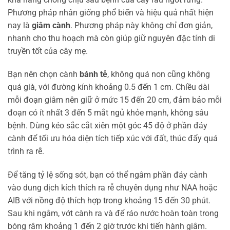
Phương pháp nhân giống phổ biến và hiệu quả nhất hiện
nay là
giâm cành
. Phương pháp này không chỉ đơn giản,
nhanh cho thu hoạch mà còn giúp giữ nguyên đặc tính di
truyền tốt của cây mẹ.
Bạn nên chọn cành
bánh tẻ
, không quá non cũng không
quá già, với đường kính khoảng 0.5 đến 1 cm. Chiều dài
mỗi đoạn giâm nên giữ ở mức 15 đến 20 cm, đảm bảo mỗi
đoạn có ít nhất 3 đến 5 mắt ngủ khỏe mạnh, không sâu
bệnh. Dùng kéo sắc cắt xiên một góc 45 độ ở phần đáy
cành để tối ưu hóa diện tích tiếp xúc với đất, thúc đẩy quá
trình ra rễ.
Để tăng tỷ lệ sống sót, bạn có thể ngâm phần đáy cành
vào dung dịch kích thích ra rễ chuyên dụng như NAA hoặc
AIB với nồng độ thích hợp trong khoảng 15 đến 30 phút.
Sau khi ngâm, vớt cành ra và để ráo nước hoàn toàn trong
bóng râm khoảng 1 đến 2 giờ trước khi tiến hành giâm.