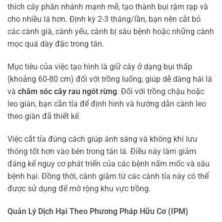
thích cây phân nhánh mạnh mẽ, tạo thành bụi rậm rạp và
cho nhiều lá hơn. Định kỳ 2-3 tháng/lần, bạn nên cắt bỏ
các cành già, cành yếu, cành bị sâu bệnh hoặc những cành
mọc quá dày đặc trong tán.
Mục tiêu của việc tạo hình là giữ cây ở dạng bụi thấp
(khoảng 60-80 cm) đối với trồng luống, giúp dễ dàng hái lá
và
chăm sóc cây rau ngót rừng
. Đối với trồng chậu hoặc
leo giàn, bạn cần tỉa để định hình và hướng dẫn cành leo
theo giàn đã thiết kế.
Việc cắt tỉa đúng cách giúp ánh sáng và không khí lưu
thông tốt hơn vào bên trong tán lá. Điều này làm giảm
đáng kể nguy cơ phát triển của các bệnh nấm mốc và sâu
bệnh hại. Đồng thời, cành giâm từ các cành tỉa này có thể
được sử dụng để mở rộng khu vực trồng.
Quản Lý Dịch Hại Theo Phương Pháp Hữu Cơ (IPM)