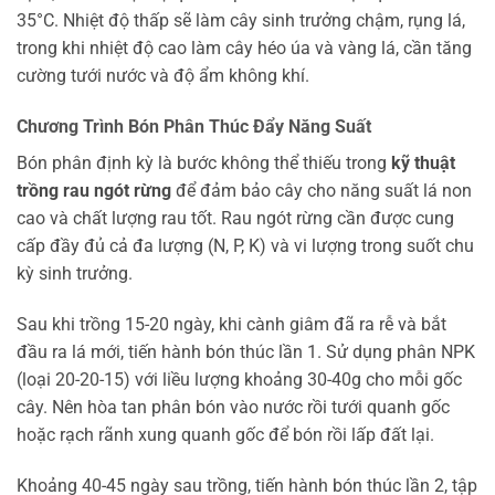
35°C. Nhiệt độ thấp sẽ làm cây sinh trưởng chậm, rụng lá,
trong khi nhiệt độ cao làm cây héo úa và vàng lá, cần tăng
cường tưới nước và độ ẩm không khí.
Chương Trình Bón Phân Thúc Đẩy Năng Suất
Bón phân định kỳ là bước không thể thiếu trong
kỹ thuật
trồng rau ngót rừng
để đảm bảo cây cho năng suất lá non
cao và chất lượng rau tốt. Rau ngót rừng cần được cung
cấp đầy đủ cả đa lượng (N, P, K) và vi lượng trong suốt chu
kỳ sinh trưởng.
Sau khi trồng 15-20 ngày, khi cành giâm đã ra rễ và bắt
đầu ra lá mới, tiến hành bón thúc lần 1. Sử dụng phân NPK
(loại 20-20-15) với liều lượng khoảng 30-40g cho mỗi gốc
cây. Nên hòa tan phân bón vào nước rồi tưới quanh gốc
hoặc rạch rãnh xung quanh gốc để bón rồi lấp đất lại.
Khoảng 40-45 ngày sau trồng, tiến hành bón thúc lần 2, tập