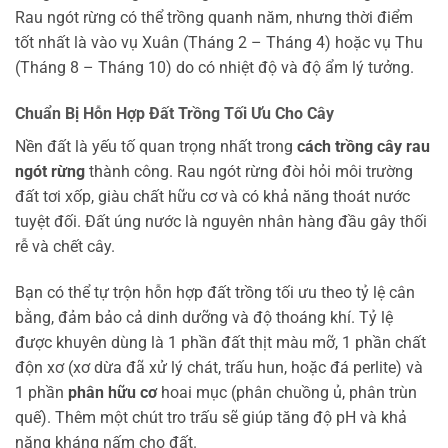
Rau ngót rừng có thể trồng quanh năm, nhưng thời điểm
tốt nhất là vào vụ Xuân (Tháng 2 – Tháng 4) hoặc vụ Thu
(Tháng 8 – Tháng 10) do có nhiệt độ và độ ẩm lý tưởng.
Chuẩn Bị Hỗn Hợp Đất Trồng Tối Ưu Cho Cây
Nền đất là yếu tố quan trọng nhất trong
cách trồng cây rau
ngót rừng
thành công. Rau ngót rừng đòi hỏi môi trường
đất tơi xốp, giàu chất hữu cơ và có khả năng thoát nước
tuyệt đối. Đất úng nước là nguyên nhân hàng đầu gây thối
rễ và chết cây.
Bạn có thể tự trộn hỗn hợp đất trồng tối ưu theo tỷ lệ cân
bằng, đảm bảo cả dinh dưỡng và độ thoáng khí. Tỷ lệ
được khuyên dùng là 1 phần đất thịt màu mỡ, 1 phần chất
độn xơ (xơ dừa đã xử lý chát, trấu hun, hoặc đá perlite) và
1 phần
phân hữu cơ
hoai mục (phân chuồng ủ, phân trùn
quế). Thêm một chút tro trấu sẽ giúp tăng độ pH và khả
năng kháng nấm cho đất.