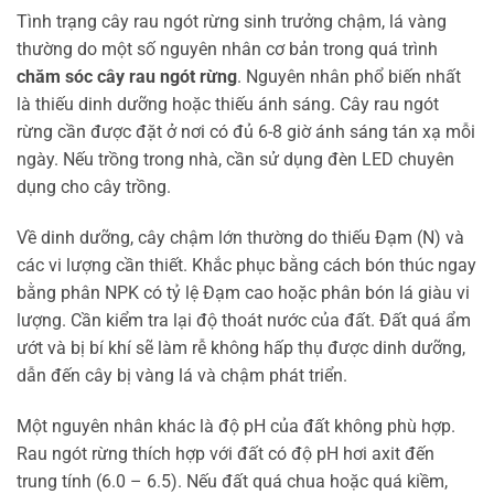
Tình trạng cây rau ngót rừng sinh trưởng chậm, lá vàng
thường do một số nguyên nhân cơ bản trong quá trình
chăm sóc cây rau ngót rừng
. Nguyên nhân phổ biến nhất
là thiếu dinh dưỡng hoặc thiếu ánh sáng. Cây rau ngót
rừng cần được đặt ở nơi có đủ 6-8 giờ ánh sáng tán xạ mỗi
ngày. Nếu trồng trong nhà, cần sử dụng đèn LED chuyên
dụng cho cây trồng.
Về dinh dưỡng, cây chậm lớn thường do thiếu Đạm (N) và
các vi lượng cần thiết. Khắc phục bằng cách bón thúc ngay
bằng phân NPK có tỷ lệ Đạm cao hoặc phân bón lá giàu vi
lượng. Cần kiểm tra lại độ thoát nước của đất. Đất quá ẩm
ướt và bị bí khí sẽ làm rễ không hấp thụ được dinh dưỡng,
dẫn đến cây bị vàng lá và chậm phát triển.
Một nguyên nhân khác là độ pH của đất không phù hợp.
Rau ngót rừng thích hợp với đất có độ pH hơi axit đến
trung tính (6.0 – 6.5). Nếu đất quá chua hoặc quá kiềm,