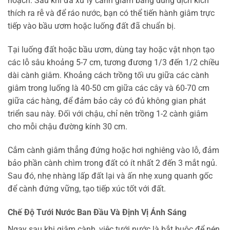
hoạch. Sau khi đã xử lý cành giâm bằng dung dịch kích
thích ra rễ và để ráo nước, bạn có thể tiến hành giâm trực
tiếp vào bầu ươm hoặc luống đất đã chuẩn bị.
Tại luống đất hoặc bầu ươm, dùng tay hoặc vật nhọn tạo
các lỗ sâu khoảng 5-7 cm, tương đương 1/3 đến 1/2 chiều
dài cành giâm. Khoảng cách trồng tối ưu giữa các cành
giâm trong luống là 40-50 cm giữa các cây và 60-70 cm
giữa các hàng, để đảm bảo cây có đủ không gian phát
triển sau này. Đối với chậu, chỉ nên trồng 1-2 cành giâm
cho mỗi chậu đường kính 30 cm.
Cắm cành giâm thẳng đứng hoặc hơi nghiêng vào lỗ, đảm
bảo phần cành chìm trong đất có ít nhất 2 đến 3 mắt ngủ.
Sau đó, nhẹ nhàng lấp đất lại và ấn nhẹ xung quanh gốc
để cành đứng vững, tạo tiếp xúc tốt với đất.
Chế Độ Tưới Nước Ban Đầu Và Định Vị Ánh Sáng
Ngay sau khi giâm cành, việc tưới nước là bắt buộc để nén