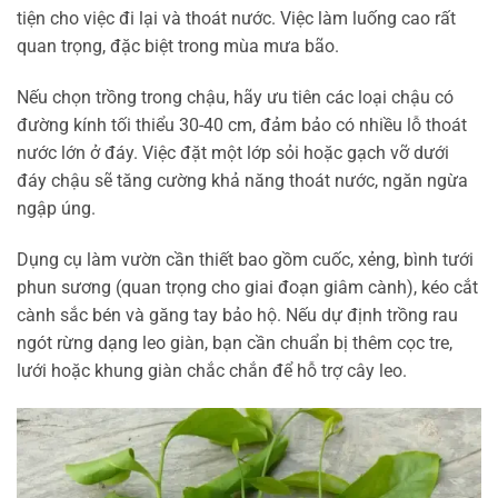
tiện cho việc đi lại và thoát nước. Việc làm luống cao rất
quan trọng, đặc biệt trong mùa mưa bão.
Nếu chọn trồng trong chậu, hãy ưu tiên các loại chậu có
đường kính tối thiểu 30-40 cm, đảm bảo có nhiều lỗ thoát
nước lớn ở đáy. Việc đặt một lớp sỏi hoặc gạch vỡ dưới
đáy chậu sẽ tăng cường khả năng thoát nước, ngăn ngừa
ngập úng.
Dụng cụ làm vườn cần thiết bao gồm cuốc, xẻng, bình tưới
phun sương (quan trọng cho giai đoạn giâm cành), kéo cắt
cành sắc bén và găng tay bảo hộ. Nếu dự định trồng rau
ngót rừng dạng leo giàn, bạn cần chuẩn bị thêm cọc tre,
lưới hoặc khung giàn chắc chắn để hỗ trợ cây leo.