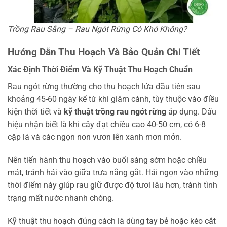
Trồng Rau Sắng – Rau Ngót Rừng Có Khó Không?
Hướng Dẫn Thu Hoạch Và Bảo Quản Chi Tiết
Xác Định Thời Điểm Và Kỹ Thuật Thu Hoạch Chuẩn
Rau ngót rừng thường cho thu hoạch lứa đầu tiên sau
khoảng 45-60 ngày kể từ khi giâm cành, tùy thuộc vào điều
kiện thời tiết và
kỹ thuật trồng rau ngót rừng
áp dụng. Dấu
hiệu nhận biết là khi cây đạt chiều cao 40-50 cm, có 6-8
cặp lá và các ngọn non vươn lên xanh mơn mởn.
Nên tiến hành thu hoạch vào buổi sáng sớm hoặc chiều
mát, tránh hái vào giữa trưa nắng gắt. Hái ngọn vào những
thời điểm này giúp rau giữ được độ tươi lâu hơn, tránh tình
trạng mất nước nhanh chóng.
Kỹ thuật thu hoạch đúng cách là dùng tay bẻ hoặc kéo cắt