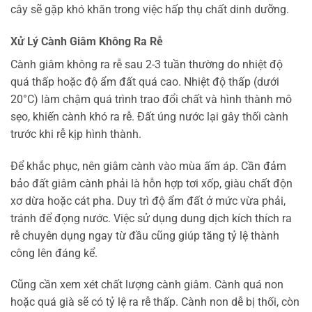
cây sẽ gặp khó khăn trong việc hấp thụ chất dinh dưỡng.
Xử Lý Cành Giâm Không Ra Rễ
Cành giâm không ra rễ sau 2-3 tuần thường do nhiệt độ
quá thấp hoặc độ ẩm đất quá cao. Nhiệt độ thấp (dưới
20°C) làm chậm quá trình trao đổi chất và hình thành mô
sẹo, khiến cành khó ra rễ. Đất úng nước lại gây thối cành
trước khi rễ kịp hình thành.
Để khắc phục, nên giâm cành vào mùa ấm áp. Cần đảm
bảo đất giâm cành phải là hỗn hợp tơi xốp, giàu chất độn
xơ dừa hoặc cát pha. Duy trì độ ẩm đất ở mức vừa phải,
tránh để đọng nước. Việc sử dụng dung dịch kích thích ra
rễ chuyên dụng ngay từ đầu cũng giúp tăng tỷ lệ thành
công lên đáng kể.
Cũng cần xem xét chất lượng cành giâm. Cành quá non
hoặc quá già sẽ có tỷ lệ ra rễ thấp. Cành non dễ bị thối, còn