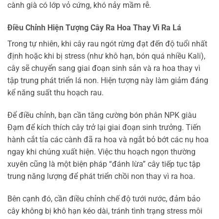
cành già có lớp vỏ cứng, khó nảy mầm rễ.
Điều Chỉnh Hiện Tượng Cây Ra Hoa Thay Vì Ra Lá
Trong tự nhiên, khi cây rau ngót rừng đạt đến độ tuổi nhất
định hoặc khi bị stress (như khô hạn, bón quá nhiều Kali),
cây sẽ chuyển sang giai đoạn sinh sản và ra hoa thay vì
tập trung phát triển lá non. Hiện tượng này làm giảm đáng
kể năng suất thu hoạch rau.
Để điều chỉnh, bạn cần tăng cường bón phân NPK giàu
Đạm để kích thích cây trở lại giai đoạn sinh trưởng. Tiến
hành cắt tỉa các cành đã ra hoa và ngắt bỏ bớt các nụ hoa
ngay khi chúng xuất hiện. Việc thu hoạch ngọn thường
xuyên cũng là một biện pháp “đánh lừa” cây tiếp tục tập
trung năng lượng để phát triển chồi non thay vì ra hoa.
Bên cạnh đó, cần điều chỉnh chế độ tưới nước, đảm bảo
cây không bị khô hạn kéo dài, tránh tình trạng stress môi