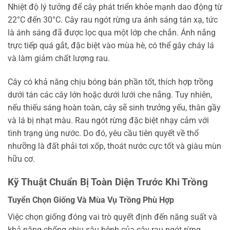
Nhiệt độ lý tưởng để cây phát triển khỏe mạnh dao động từ
22°C đến 30°C. Cây rau ngót rừng ưa ánh sáng tán xạ, tức
là ánh sáng đã được lọc qua một lớp che chắn. Ánh nắng
trực tiếp quá gắt, đặc biệt vào mùa hè, có thể gây cháy lá
và làm giảm chất lượng rau.
Cây có khả năng chịu bóng bán phần tốt, thích hợp trồng
dưới tán các cây lớn hoặc dưới lưới che nắng. Tuy nhiên,
nếu thiếu sáng hoàn toàn, cây sẽ sinh trưởng yếu, thân gầy
và lá bị nhạt màu. Rau ngót rừng đặc biệt nhạy cảm với
tình trạng úng nước. Do đó, yêu cầu tiên quyết về thổ
nhưỡng là đất phải tơi xốp, thoát nước cực tốt và giàu mùn
hữu cơ.
Kỹ Thuật Chuẩn Bị Toàn Diện Trước Khi Trồng
Tuyển Chọn Giống Và Mùa Vụ Trồng Phù Hợp
Việc chọn giống đóng vai trò quyết định đến năng suất và
khả năng chống chịu sâu bệnh của cây rau ngót rừng.