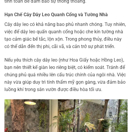
tính toán để đảm bảo sự thông thoáng.
Hạn Chế Cây Dây Leo Quanh Cổng và Tường Nhà
Cây dây leo có khả năng bao phủ nhanh chóng. Tuy nhiên,
việc để dây leo quấn quanh cổng hoặc che kín tường nhà
tạo cảm giác bế tắc, lộn xộn. Trong phong thủy, điều này
có thể dẫn đến thị phi, cãi vã, và cản trở sự phát triển.
Nếu yêu thích cây dây leo (như Hoa Giấy hoặc Hồng Leo),
bạn nên thiết kế giàn leo riêng biệt, có kiểm soát. Tránh để
chúng phủ quá nhiều lên cấu trúc chính của ngôi nhà. Việc
này vừa giúp duy trì tính thẩm mỹ gọn gàng, vừa đảm bảo
luồng khí trong sân vườn được điều hòa tối ưu.