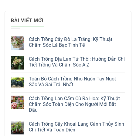
BÀI VIẾT MỚI
Cách Trồng Cây Đô La Trắng: Kỹ Thuật
Chăm Sóc Lá Bạc Tinh Tế
Không
có
Cách Trồng Địa Lan Tứ Thời: Hướng Dẫn Chi
bình
luận
Tiết Trồng Và Chăm Sóc A-Z
ở
Cách
Không
Trồng
có
Toàn Bộ Cách Trồng Nho Ngón Tay Ngọt
Cây
bình
Đô
luận
Sắc Và Sai Trái Nhất
La
ở
Trắng:
Cách
Không
Kỹ
Trồng
có
Cách Trồng Lan Cẩm Cù Ra Hoa: Kỹ Thuật
Thuật
Địa
bình
Chăm
Lan
luận
Chăm Sóc Toàn Diện Cho Người Mới Bắt
Sóc
Tứ
ở
Đầu
Lá
Thời:
Toàn
Bạc
Hướng
Bộ
Không
Tinh
Dẫn
Cách
có
Tế
Chi
Trồng
Cách Trồng Cây Khoai Lang Cảnh Thủy Sinh
bình
Tiết
Nho
luận
Chi Tiết Và Toàn Diện
Trồng
Ngón
ở
Và
Tay
Cách