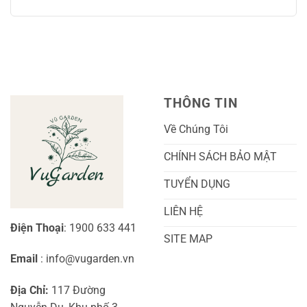
Không
Chăm
Ngọt
Trồng
có
Sóc
Sắc
Lan
bình
A-
Và
Cẩm
luận
Z
Sai
Cù
ở
Trái
Ra
Cách
Nhất
Hoa:
Trồng
Kỹ
Cây
Thuật
Khoai
Chăm
Lang
Sóc
Cảnh
Toàn
Thủy
THÔNG TIN
Diện
Sinh
Cho
Chi
Người
Tiết
Về Chúng Tôi
Mới
Và
Bắt
Toàn
Đầu
Diện
CHÍNH SÁCH BẢO MẬT
TUYỂN DỤNG
LIÊN HỆ
Điện Thoại
: 1900 633 441
SITE MAP
Email
: info@vugarden.vn
Địa Chỉ:
117 Đường