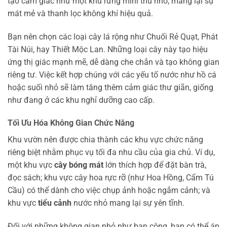
tạo cảm giác như một khu rừng mini thu nhỏ, mang lại sự
mát mẻ và thanh lọc không khí hiệu quả.
Bạn nên chọn các loại cây lá rộng như Chuối Rẻ Quạt, Phát
Tài Núi, hay Thiết Mộc Lan. Những loại cây này tạo hiệu
ứng thị giác mạnh mẽ, dễ dàng che chắn và tạo không gian
riêng tư. Việc kết hợp chúng với các yếu tố nước như hồ cá
hoặc suối nhỏ sẽ làm tăng thêm cảm giác thư giãn, giống
như đang ở các khu nghỉ dưỡng cao cấp.
Tối Ưu Hóa Không Gian Chức Năng
Khu vườn nên được chia thành các khu vực chức năng
riêng biệt nhằm phục vụ tối đa nhu cầu của gia chủ. Ví dụ,
một khu vực
cây bóng mát
lớn thích hợp để đặt bàn trà,
đọc sách; khu vực cây hoa rực rỡ (như Hoa Hồng, Cẩm Tú
Cầu) có thể dành cho việc chụp ảnh hoặc ngắm cảnh; và
khu vực
tiểu cảnh
nước nhỏ mang lại sự yên tĩnh.
Đối với những không gian nhỏ như ban công, bạn có thể áp