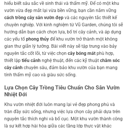
hiểu biết sâu sắc về sinh thái và thẩm mỹ. Để có một khu
vườn vừa đẹp mắt lại vừa bền vững, bạn cần nắm vững
cách trồng cây sân vườn đẹp
và các nguyên tắc thiết kế
chuyên nghiệp. Với kinh nghiệm từ Vũ Garden, chúng tôi sẽ
hướng dẫn bạn cách chọn lựa, bố trí cây cảnh, và áp dụng
các yếu tố
phong thủy
để khu vườn trở thành một không
gian thư giãn lý tưởng. Bài viết này sẽ tập trung vào bảy
nguyên tắc cốt lõi, từ việc chọn
cây bóng mát
phù hợp,
thiết lập
tiểu cảnh
nghệ thuật, đến các kỹ thuật
chăm sóc
cây cảnh
chuyên sâu, đảm bảo khu vườn của bạn mang
tính thẩm mỹ cao và giàu sức sống.
Lựa Chọn Cây Trồng Tiêu Chuẩn Cho Sân Vườn
Nhiệt Đới
Khu vườn nhiệt đới luôn mang lại vẻ đẹp phong phú và
tràn đầy sức sống, nhưng việc lựa chọn cây phải dựa trên
nguyên tắc thích nghi và bố cục. Một khu vườn thành công
là sự kết hợp hài hòa giữa các tầng lớp thực vật khác