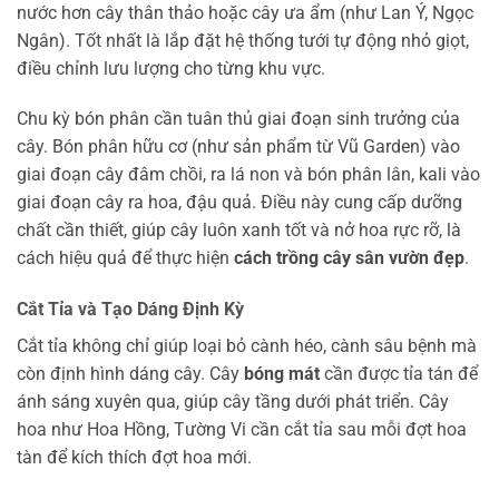
nước hơn cây thân thảo hoặc cây ưa ẩm (như Lan Ý, Ngọc
Ngân). Tốt nhất là lắp đặt hệ thống tưới tự động nhỏ giọt,
điều chỉnh lưu lượng cho từng khu vực.
Chu kỳ bón phân cần tuân thủ giai đoạn sinh trưởng của
cây. Bón phân hữu cơ (như sản phẩm từ Vũ Garden) vào
giai đoạn cây đâm chồi, ra lá non và bón phân lân, kali vào
giai đoạn cây ra hoa, đậu quả. Điều này cung cấp dưỡng
chất cần thiết, giúp cây luôn xanh tốt và nở hoa rực rỡ, là
cách hiệu quả để thực hiện
cách trồng cây sân vườn đẹp
.
Cắt Tỉa và Tạo Dáng Định Kỳ
Cắt tỉa không chỉ giúp loại bỏ cành héo, cành sâu bệnh mà
còn định hình dáng cây. Cây
bóng mát
cần được tỉa tán để
ánh sáng xuyên qua, giúp cây tầng dưới phát triển. Cây
hoa như Hoa Hồng, Tường Vi cần cắt tỉa sau mỗi đợt hoa
tàn để kích thích đợt hoa mới.