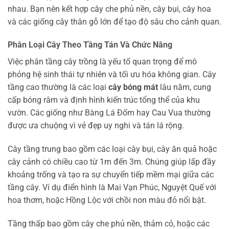
nhau. Bạn nên kết hợp cây che phủ nền, cây bụi, cây hoa
và các giống cây thân gỗ lớn để tạo độ sâu cho cảnh quan.
Phân Loại Cây Theo Tầng Tán Và Chức Năng
Việc phân tầng cây trồng là yếu tố quan trọng để mô
phỏng hệ sinh thái tự nhiên và tối ưu hóa không gian. Cây
tầng cao thường là các loại
cây bóng mát
lâu năm, cung
cấp bóng râm và định hình kiến trúc tổng thể của khu
vườn. Các giống như Bàng Lá Đốm hay Cau Vua thường
được ưa chuộng vì vẻ đẹp uy nghi và tán lá rộng.
Cây tầng trung bao gồm các loại cây bụi, cây ăn quả hoặc
cây cảnh có chiều cao từ 1m đến 3m. Chúng giúp lấp đầy
khoảng trống và tạo ra sự chuyển tiếp mềm mại giữa các
tầng cây. Ví dụ điển hình là Mai Vạn Phúc, Nguyệt Quế với
hoa thơm, hoặc Hồng Lộc với chồi non màu đỏ nổi bật.
Tầng thấp bao gồm cây che phủ nền, thảm cỏ, hoặc các