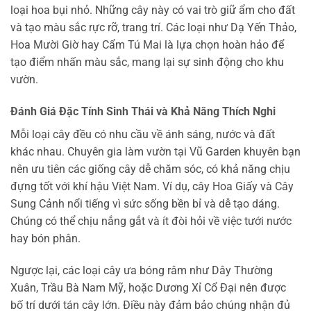
loại hoa bụi nhỏ. Những cây này có vai trò giữ ẩm cho đất
và tạo màu sắc rực rỡ, trang trí. Các loại như Dạ Yến Thảo,
Hoa Mười Giờ hay Cẩm Tú Mai là lựa chọn hoàn hảo để
tạo điểm nhấn màu sắc, mang lại sự sinh động cho khu
vườn.
Đánh Giá Đặc Tính Sinh Thái và Khả Năng Thích Nghi
Mỗi loại cây đều có nhu cầu về ánh sáng, nước và đất
khác nhau. Chuyên gia làm vườn tại Vũ Garden khuyên bạn
nên ưu tiên các giống cây dễ chăm sóc, có khả năng chịu
đựng tốt với khí hậu Việt Nam. Ví dụ, cây Hoa Giấy và Cây
Sung Cảnh nổi tiếng vì sức sống bền bỉ và dễ tạo dáng.
Chúng có thể chịu nắng gắt và ít đòi hỏi về việc tưới nước
hay bón phân.
Ngược lại, các loại cây ưa bóng râm như Dây Thường
Xuân, Trầu Bà Nam Mỹ, hoặc Dương Xỉ Cổ Đại nên được
bố trí dưới tán cây lớn. Điều này đảm bảo chúng nhận đủ