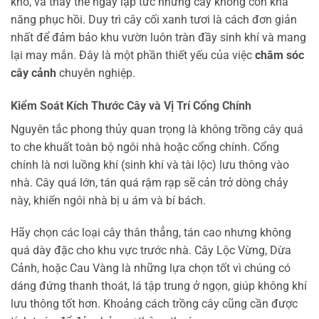
khô, và thay thế ngay lập tức những cây không còn khả
năng phục hồi. Duy trì cây cối xanh tươi là cách đơn giản
nhất để đảm bảo khu vườn luôn tràn đầy sinh khí và mang
lại may mắn. Đây là một phần thiết yếu của việc
chăm sóc
cây cảnh
chuyên nghiệp.
Kiểm Soát Kích Thước Cây và Vị Trí Cổng Chính
Nguyên tắc phong thủy quan trọng là không trồng cây quá
to che khuất toàn bộ ngôi nhà hoặc cổng chính. Cổng
chính là nơi luồng khí (sinh khí và tài lộc) lưu thông vào
nhà. Cây quá lớn, tán quá rậm rạp sẽ cản trở dòng chảy
này, khiến ngôi nhà bị u ám và bí bách.
Hãy chọn các loại cây thân thẳng, tán cao nhưng không
quá dày đặc cho khu vực trước nhà. Cây Lộc Vừng, Dừa
Cảnh, hoặc Cau Vàng là những lựa chọn tốt vì chúng có
dáng đứng thanh thoát, lá tập trung ở ngọn, giúp không khí
lưu thông tốt hơn. Khoảng cách trồng cây cũng cần được