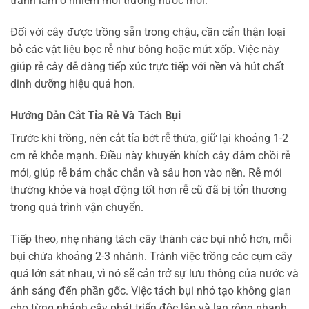
tránh làm ô nhiễm môi trường nước mới.
Đối với cây được trồng sẵn trong chậu, cần cẩn thận loại
bỏ các vật liệu bọc rễ như bông hoặc mút xốp. Việc này
giúp rễ cây dễ dàng tiếp xúc trực tiếp với nền và hút chất
dinh dưỡng hiệu quả hơn.
Hướng Dẫn Cắt Tỉa Rễ Và Tách Bụi
Trước khi trồng, nên cắt tỉa bớt rễ thừa, giữ lại khoảng 1-2
cm rễ khỏe mạnh. Điều này khuyến khích cây đâm chồi rễ
mới, giúp rễ bám chắc chắn và sâu hơn vào nền. Rễ mới
thường khỏe và hoạt động tốt hơn rễ cũ đã bị tổn thương
trong quá trình vận chuyển.
Tiếp theo, nhẹ nhàng tách cây thành các bụi nhỏ hơn, mỗi
bụi chứa khoảng 2-3 nhánh. Tránh việc trồng các cụm cây
quá lớn sát nhau, vì nó sẽ cản trở sự lưu thông của nước và
ánh sáng đến phần gốc. Việc tách bụi nhỏ tạo không gian
cho từng nhánh cây phát triển độc lập và lan rộng nhanh