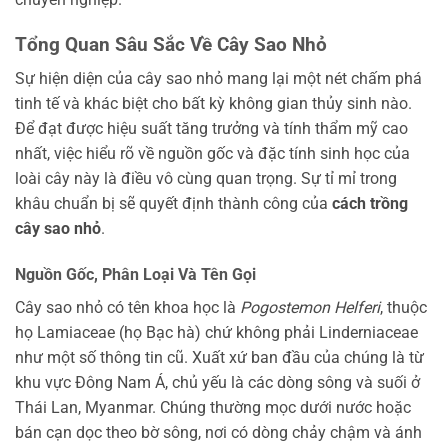
Tổng Quan Sâu Sắc Về Cây Sao Nhỏ
Sự hiện diện của cây sao nhỏ mang lại một nét chấm phá
tinh tế và khác biệt cho bất kỳ không gian thủy sinh nào.
Để đạt được hiệu suất tăng trưởng và tính thẩm mỹ cao
nhất, việc hiểu rõ về nguồn gốc và đặc tính sinh học của
loài cây này là điều vô cùng quan trọng. Sự tỉ mỉ trong
khâu chuẩn bị sẽ quyết định thành công của
cách trồng
cây sao nhỏ
.
Nguồn Gốc, Phân Loại Và Tên Gọi
Cây sao nhỏ có tên khoa học là
Pogostemon Helferi
, thuộc
họ Lamiaceae (họ Bạc hà) chứ không phải Linderniaceae
như một số thông tin cũ. Xuất xứ ban đầu của chúng là từ
khu vực Đông Nam Á, chủ yếu là các dòng sông và suối ở
Thái Lan, Myanmar. Chúng thường mọc dưới nước hoặc
bán cạn dọc theo bờ sông, nơi có dòng chảy chậm và ánh