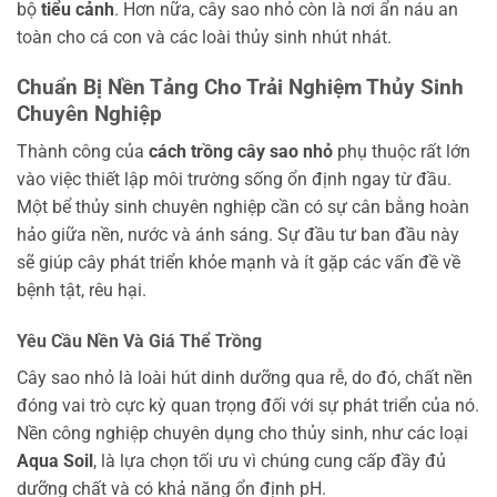
bộ
tiểu cảnh
. Hơn nữa, cây sao nhỏ còn là nơi ẩn náu an
toàn cho cá con và các loài thủy sinh nhút nhát.
Chuẩn Bị Nền Tảng Cho Trải Nghiệm Thủy Sinh
Chuyên Nghiệp
Thành công của
cách trồng cây sao nhỏ
phụ thuộc rất lớn
vào việc thiết lập môi trường sống ổn định ngay từ đầu.
Một bể thủy sinh chuyên nghiệp cần có sự cân bằng hoàn
hảo giữa nền, nước và ánh sáng. Sự đầu tư ban đầu này
sẽ giúp cây phát triển khỏe mạnh và ít gặp các vấn đề về
bệnh tật, rêu hại.
Yêu Cầu Nền Và Giá Thể Trồng
Cây sao nhỏ là loài hút dinh dưỡng qua rễ, do đó, chất nền
đóng vai trò cực kỳ quan trọng đối với sự phát triển của nó.
Nền công nghiệp chuyên dụng cho thủy sinh, như các loại
Aqua Soil
, là lựa chọn tối ưu vì chúng cung cấp đầy đủ
dưỡng chất và có khả năng ổn định pH.