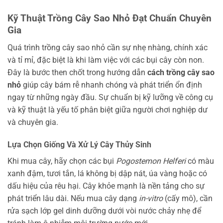
Kỹ Thuật Trồng Cây Sao Nhỏ Đạt Chuẩn Chuyên
Gia
Quá trình trồng cây sao nhỏ cần sự nhẹ nhàng, chính xác
và tỉ mỉ, đặc biệt là khi làm việc với các bụi cây còn non.
Đây là bước then chốt trong hướng dẫn
cách trồng cây sao
nhỏ
giúp cây bám rễ nhanh chóng và phát triển ổn định
ngay từ những ngày đầu. Sự chuẩn bị kỹ lưỡng về công cụ
và kỹ thuật là yếu tố phân biệt giữa người chơi nghiệp dư
và chuyên gia.
Lựa Chọn Giống Và Xử Lý Cây Thủy Sinh
Khi mua cây, hãy chọn các bụi
Pogostemon Helferi
có màu
xanh đậm, tươi tắn, lá không bị dập nát, úa vàng hoặc có
dấu hiệu của rêu hại. Cây khỏe mạnh là nền tảng cho sự
phát triển lâu dài. Nếu mua cây dạng
in-vitro
(cấy mô), cần
rửa sạch lớp gel dinh dưỡng dưới vòi nước chảy nhẹ để