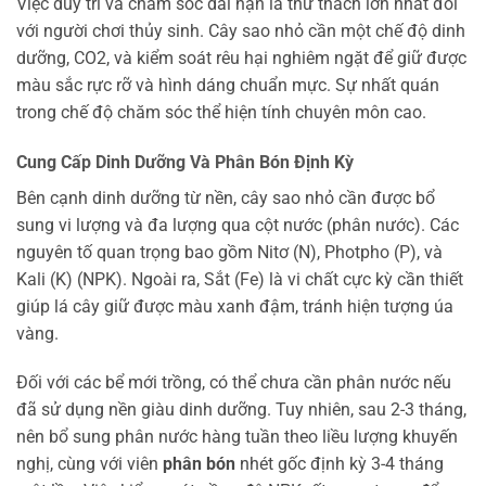
Việc duy trì và chăm sóc dài hạn là thử thách lớn nhất đối
với người chơi thủy sinh. Cây sao nhỏ cần một chế độ dinh
dưỡng, CO2, và kiểm soát rêu hại nghiêm ngặt để giữ được
màu sắc rực rỡ và hình dáng chuẩn mực. Sự nhất quán
trong chế độ chăm sóc thể hiện tính chuyên môn cao.
Cung Cấp Dinh Dưỡng Và Phân Bón Định Kỳ
Bên cạnh dinh dưỡng từ nền, cây sao nhỏ cần được bổ
sung vi lượng và đa lượng qua cột nước (phân nước). Các
nguyên tố quan trọng bao gồm Nitơ (N), Photpho (P), và
Kali (K) (NPK). Ngoài ra, Sắt (Fe) là vi chất cực kỳ cần thiết
giúp lá cây giữ được màu xanh đậm, tránh hiện tượng úa
vàng.
Đối với các bể mới trồng, có thể chưa cần phân nước nếu
đã sử dụng nền giàu dinh dưỡng. Tuy nhiên, sau 2-3 tháng,
nên bổ sung phân nước hàng tuần theo liều lượng khuyến
nghị, cùng với viên
phân bón
nhét gốc định kỳ 3-4 tháng