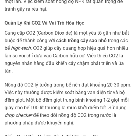
một lần. Việc kiểm soát nồng độ NPK rất quan trọng để
tránh gây ra rêu hại.
Quản Lý Khí CO2 Và Vai Trò Hóa Học
Cung cấp CO2 (Carbon Dioxide) là một yếu tố gần như bắt
buộc để thành công với
cách trồng cây sao nhỏ
trong các
bể
high-tech
. CO2 giúp cây quang hợp hiệu quả hơn nhiều
lần so với chỉ dựa vào Carbon hữu cơ. Việc thiếu CO2 là
nguyên nhân hàng đầu khiến cây chậm phát triển và úa
tàn.
Nồng độ CO2 lý tưởng trong bể nên đạt khoảng 20-30 ppm.
Việc này thường được kiểm soát bằng van điện từ và bộ
đếm giọt. Một bộ đếm giọt trung bình khoảng 1-2 giọt mỗi
giây cho bể 100 lít thường là mức khởi điểm tốt. Sử dụng
drop checker
để theo dõi nồng độ CO2 trong nước là
phương pháp được khuyến nghị.