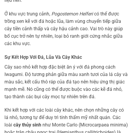
liệu nền.
Ở khu vực trung cảnh,
Pogostemon Helferi
có thể được
trồng xen kẽ với đá hoặc lũa, làm vùng chuyển tiếp giữa
cây tiền cảnh thấp và cây hậu cảnh cao. Vai trò này giúp
bố cục trở nên tự nhiên, loại bỏ ranh giới cứng nhắc giữa
các khu vực.
Sự Kết Hợp Với Đá, Lũa Và Cây Khác
Cây sao nhỏ kết hợp đặc biệt ăn ý với đá phong cách
Iwagumi. Độ tương phản giữa màu xanh tươi của lá cây và
màu sắc, kết cấu thô ráp của đá tạo nên hiệu ứng thị giác
mạnh mẽ. Nó cũng có thể được buộc vào các kẽ đá nhỏ,
tạo thành các bụi cây mọc tự nhiên trên đá.
Khi kết hợp với các loài cây khác, nên chọn những cây có
lá nhỏ, tương tự để duy trì tính thẩm mỹ nhất quán. Các
loài
cây thủy sinh
như Monte Carlo (Microcarpaea minima)
hoặc trân châu ngọc trai (Hemianthus callitrichoides) là