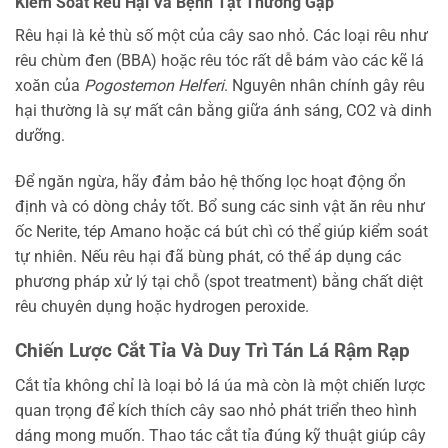
Kiểm Soát Rêu Hại Và Bệnh Tật Thường Gặp
Rêu hại là kẻ thù số một của cây sao nhỏ. Các loại rêu như
rêu chùm đen (BBA) hoặc rêu tóc rất dễ bám vào các kẽ lá
xoăn của
Pogostemon Helferi
. Nguyên nhân chính gây rêu
hại thường là sự mất cân bằng giữa ánh sáng, CO2 và dinh
dưỡng.
Để ngăn ngừa, hãy đảm bảo hệ thống lọc hoạt động ổn
định và có dòng chảy tốt. Bổ sung các sinh vật ăn rêu như
ốc Nerite, tép Amano hoặc cá bút chì có thể giúp kiểm soát
tự nhiên. Nếu rêu hại đã bùng phát, có thể áp dụng các
phương pháp xử lý tại chỗ (spot treatment) bằng chất diệt
rêu chuyên dụng hoặc hydrogen peroxide.
Chiến Lược Cắt Tỉa Và Duy Trì Tán Lá Rậm Rạp
Cắt tỉa không chỉ là loại bỏ lá úa mà còn là một chiến lược
quan trọng để kích thích cây sao nhỏ phát triển theo hình
dáng mong muốn. Thao tác cắt tỉa đúng kỹ thuật giúp cây