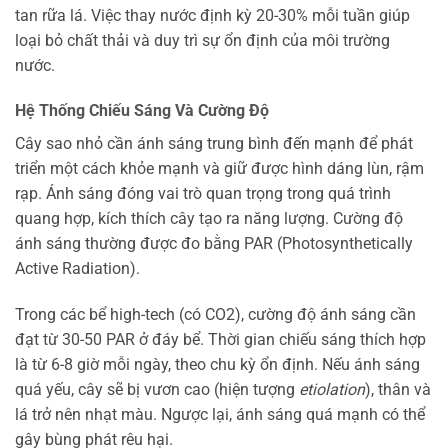
tan rữa lá. Việc thay nước định kỳ 20-30% mỗi tuần giúp
loại bỏ chất thải và duy trì sự ổn định của môi trường
nước.
Hệ Thống Chiếu Sáng Và Cường Độ
Cây sao nhỏ cần ánh sáng trung bình đến mạnh để phát
triển một cách khỏe mạnh và giữ được hình dáng lùn, rậm
rạp. Ánh sáng đóng vai trò quan trọng trong quá trình
quang hợp, kích thích cây tạo ra năng lượng. Cường độ
ánh sáng thường được đo bằng PAR (Photosynthetically
Active Radiation).
Trong các bể high-tech (có CO2), cường độ ánh sáng cần
đạt từ 30-50 PAR ở đáy bể. Thời gian chiếu sáng thích hợp
là từ 6-8 giờ mỗi ngày, theo chu kỳ ổn định. Nếu ánh sáng
quá yếu, cây sẽ bị vươn cao (hiện tượng
etiolation
), thân và
lá trở nên nhạt màu. Ngược lại, ánh sáng quá mạnh có thể
gây bùng phát rêu hại.