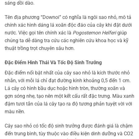
sáng dồi dào.
Tên địa phương “Downoi” có nghĩa là ngôi sao nhỏ, mô tả
chính xác hình dáng lá xoăn độc đáo của cây khi đặt dưới
nước. Việc gọi tên chính xác là
Pogostemon Helferi
giúp
chúng ta dễ dàng tra cứu các nghiên cứu khoa học và kỹ
thuật trồng trọt chuyên sâu hơn.
Đặc Điểm Hình Thái Và Tốc Độ Sinh Trưởng
Đặc điểm nổi bật nhất của cây sao nhỏ là kích thước nhỏ
nhắn, với mỗi lá chỉ đạt đường kính khoảng 0,5 đến 1 cm.
Lá cây có hình bầu dục hoặc hình tròn, thường xoăn và
gợn sóng nhẹ, tạo nên một kết cấu rất đặc trưng. Màu xanh
đậm tươi tắn của lá cây tạo ra độ tương phản tuyệt vời với
màu nền.
Cây sao nhỏ có tốc độ sinh trưởng được đánh giá là chậm
đến trung bình, tùy thuộc vào điều kiện dinh dưỡng và CO2