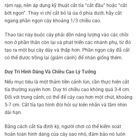
rậm rạp, nên áp dụng kỹ thuật cắt tỉa “cắt đầu” hoặc “cắt
bớt ngọn”. Thay vì chỉ cắt bỏ lá úa ở phía dưới, hãy cắt
ngang phần ngọn cây khoảng 1/3 chiều cao.
Thao tác này buộc cây phải dồn năng lượng vào các chồi
non ở phần thân còn lại và phát triển các nhánh phụ, từ đó
tạo ra một bụi cây dày và thấp hơn. Phần ngọn cây đã cắt
có thể được trồng lại (giâm cành) để nhân giống thêm.
Duy Trì Hình Dáng Và Chiều Cao Lý Tưởng
Nếu mục tiêu là một thảm tiền cảnh lùn, cần thực hiện cắt
tỉa thường xuyên hơn. Duy trì chiều cao không quá 3-4 cm.
Đối với trung cảnh, có thể để cây cao hơn một chút, khoảng
5-7 cm. Cắt tỉa tạo hình đòi hỏi sự kiên nhẫn và tầm nhìn
dài hạn.
Bằng cách cắt tỉa định kỳ, người chơi có thể kiểm soát
hoàn toàn hình dáng của cây sao nhỏ, đảm bảo nó luôn