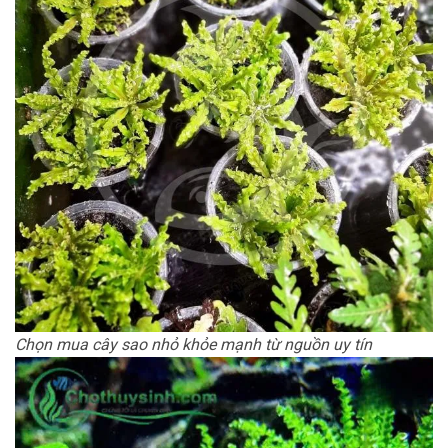
Chọn mua cây sao nhỏ khỏe mạnh từ nguồn uy tín