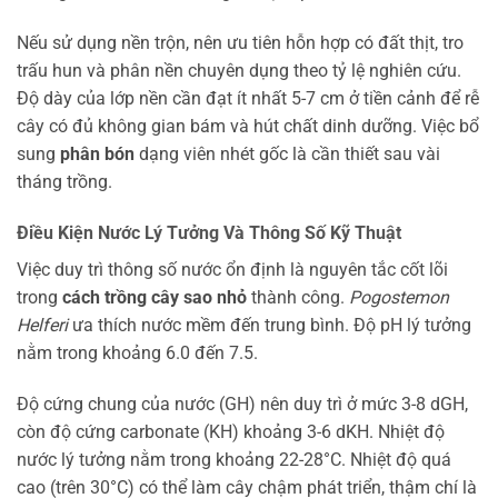
Nếu sử dụng nền trộn, nên ưu tiên hỗn hợp có đất thịt, tro
trấu hun và phân nền chuyên dụng theo tỷ lệ nghiên cứu.
Độ dày của lớp nền cần đạt ít nhất 5-7 cm ở tiền cảnh để rễ
cây có đủ không gian bám và hút chất dinh dưỡng. Việc bổ
sung
phân bón
dạng viên nhét gốc là cần thiết sau vài
tháng trồng.
Điều Kiện Nước Lý Tưởng Và Thông Số Kỹ Thuật
Việc duy trì thông số nước ổn định là nguyên tắc cốt lõi
trong
cách trồng cây sao nhỏ
thành công.
Pogostemon
Helferi
ưa thích nước mềm đến trung bình. Độ pH lý tưởng
nằm trong khoảng 6.0 đến 7.5.
Độ cứng chung của nước (GH) nên duy trì ở mức 3-8 dGH,
còn độ cứng carbonate (KH) khoảng 3-6 dKH. Nhiệt độ
nước lý tưởng nằm trong khoảng 22-28°C. Nhiệt độ quá
cao (trên 30°C) có thể làm cây chậm phát triển, thậm chí là