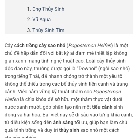
Chợ Thủy Sinh
Vũ Aqua
Thủy Sinh Tím
Cây
cách trồng cây sao nhỏ
(
Pogostemon Helferi
) là một
chủ đề hấp dẫn đối với bất kỳ ai đam mê thiết lập không
gian xanh mang tính nghệ thuật cao. Loài cây thủy sinh
độc đáo này, thường được gọi là “Downoi” (ngôi sao nhỏ)
trong tiếng Thái, đã nhanh chóng trở thành một yếu tố
không thể thiếu trong các bể thủy sinh tiền cảnh và trung
cảnh. Việc nắm vững kỹ thuật chăm sóc
Pogostemon
Helferi
là chìa khóa để sở hữu một thảm thực vật dưới
nước xanh mướt, góp phần tạo nên một
tiểu cảnh
sinh
động và hài hòa. Bài viết này sẽ đi sâu vào từng khía cạnh,
từ điều kiện sống đến
ánh sáng
tối ưu, giúp bạn làm chủ
quá trình trồng và duy trì
thủy sinh
sao nhỏ một cách
chuyên nghiệp.