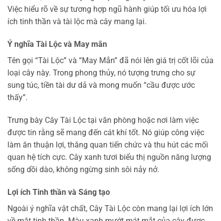
Việc hiểu rõ về sự tương hợp ngũ hành giúp tối ưu hóa lợi
ích tinh thần và tài lộc mà cây mang lại.
Ý nghĩa Tài Lộc và May mắn
Tên gọi “Tài Lộc” và “May Mắn” đã nói lên giá trị cốt lõi của
loại cây này. Trong phong thủy, nó tượng trưng cho sự
sung túc, tiền tài dư dả và mong muốn “cầu được ước
thấy”.
Trưng bày Cây Tài Lộc tại văn phòng hoặc nơi làm việc
được tin rằng sẽ mang đến cát khí tốt. Nó giúp công việc
làm ăn thuận lợi, thăng quan tiến chức và thu hút các mối
quan hệ tích cực. Cây xanh tươi biểu thị nguồn năng lượng
sống dồi dào, không ngừng sinh sôi nảy nở.
Lợi ích Tinh thần và Sáng tạo
Ngoài ý nghĩa vật chất, Cây Tài Lộc còn mang lại lợi ích lớn
về mặt tinh thần. Màu xanh mướt mát mắt của cây được