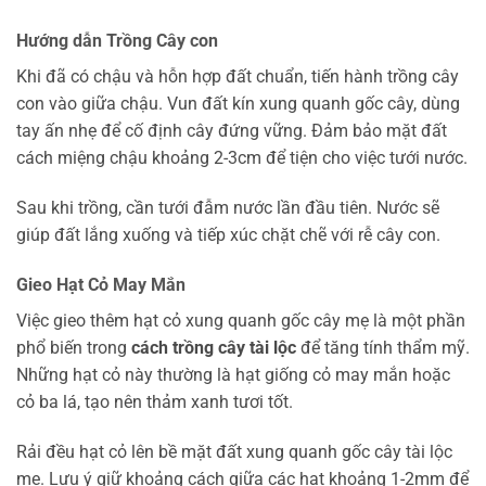
Hướng dẫn Trồng Cây con
Khi đã có chậu và hỗn hợp đất chuẩn, tiến hành trồng cây
con vào giữa chậu. Vun đất kín xung quanh gốc cây, dùng
tay ấn nhẹ để cố định cây đứng vững. Đảm bảo mặt đất
cách miệng chậu khoảng 2-3cm để tiện cho việc tưới nước.
Sau khi trồng, cần tưới đẫm nước lần đầu tiên. Nước sẽ
giúp đất lắng xuống và tiếp xúc chặt chẽ với rễ cây con.
Gieo Hạt Cỏ May Mắn
Việc gieo thêm hạt cỏ xung quanh gốc cây mẹ là một phần
phổ biến trong
cách trồng cây tài lộc
để tăng tính thẩm mỹ.
Những hạt cỏ này thường là hạt giống cỏ may mắn hoặc
cỏ ba lá, tạo nên thảm xanh tươi tốt.
Rải đều hạt cỏ lên bề mặt đất xung quanh gốc cây tài lộc
mẹ. Lưu ý giữ khoảng cách giữa các hạt khoảng 1-2mm để