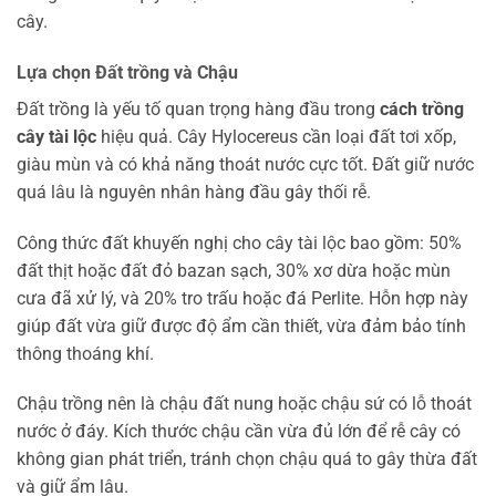
cây.
Lựa chọn Đất trồng và Chậu
Đất trồng là yếu tố quan trọng hàng đầu trong
cách trồng
cây tài lộc
hiệu quả. Cây Hylocereus cần loại đất tơi xốp,
giàu mùn và có khả năng thoát nước cực tốt. Đất giữ nước
quá lâu là nguyên nhân hàng đầu gây thối rễ.
Công thức đất khuyến nghị cho cây tài lộc bao gồm: 50%
đất thịt hoặc đất đỏ bazan sạch, 30% xơ dừa hoặc mùn
cưa đã xử lý, và 20% tro trấu hoặc đá Perlite. Hỗn hợp này
giúp đất vừa giữ được độ ẩm cần thiết, vừa đảm bảo tính
thông thoáng khí.
Chậu trồng nên là chậu đất nung hoặc chậu sứ có lỗ thoát
nước ở đáy. Kích thước chậu cần vừa đủ lớn để rễ cây có
không gian phát triển, tránh chọn chậu quá to gây thừa đất
và giữ ẩm lâu.