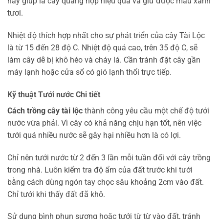
này giúp lá cây quang hợp hiệu quả và giữ được màu xanh
tươi.
Nhiệt độ thích hợp nhất cho sự phát triển của cây Tài Lộc
là từ 15 đến 28 độ C. Nhiệt độ quá cao, trên 35 độ C, sẽ
làm cây dễ bị khô héo và cháy lá. Cần tránh đặt cây gần
máy lạnh hoặc cửa sổ có gió lạnh thổi trực tiếp.
Kỹ thuật Tưới nước Chi tiết
Cách trồng cây tài lộc
thành công yêu cầu một chế độ tưới
nước vừa phải. Vì cây có khả năng chịu hạn tốt, nên việc
tưới quá nhiều nước sẽ gây hại nhiều hơn là có lợi.
Chỉ nên tưới nước từ 2 đến 3 lần mỗi tuần đối với cây trồng
trong nhà. Luôn kiểm tra độ ẩm của đất trước khi tưới
bằng cách dùng ngón tay chọc sâu khoảng 2cm vào đất.
Chỉ tưới khi thấy đất đã khô.
Sử dụng bình phun sương hoặc tưới từ từ vào đất, tránh