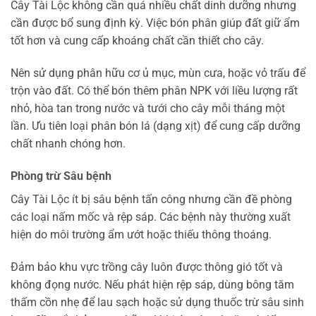
Cây Tài Lộc không cần quá nhiều chất dinh dưỡng nhưng
cần được bổ sung định kỳ. Việc bón phân giúp đất giữ ẩm
tốt hơn và cung cấp khoáng chất cần thiết cho cây.
Nên sử dụng phân hữu cơ ủ mục, mùn cưa, hoặc vỏ trấu để
trộn vào đất. Có thể bón thêm phân NPK với liều lượng rất
nhỏ, hòa tan trong nước và tưới cho cây mỗi tháng một
lần. Ưu tiên loại phân bón lá (dạng xịt) để cung cấp dưỡng
chất nhanh chóng hơn.
Phòng trừ Sâu bệnh
Cây Tài Lộc ít bị sâu bệnh tấn công nhưng cần đề phòng
các loại nấm mốc và rệp sáp. Các bệnh này thường xuất
hiện do môi trường ẩm ướt hoặc thiếu thông thoáng.
Đảm bảo khu vực trồng cây luôn được thông gió tốt và
không đọng nước. Nếu phát hiện rệp sáp, dùng bông tăm
thấm cồn nhẹ để lau sạch hoặc sử dụng thuốc trừ sâu sinh