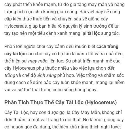
cây phát triển khỏe mạnh, từ đó gia tăng may mắn và năng
lượng tích cực cho không gian sống. Bài viết này sẽ cung
cấp kiến thức thực tiễn và chuyên sâu về giống cây
Hylocereus, giúp bạn hiểu rõ nguyên lý sinh trưởng để tự
tay tạo nên một tiểu cảnh xanh mang lại
tài lộc
sung túc.
Phần lớn người chơi cây cảnh đều muốn biết
cách trồng
cây tài lộc
sao cho cây có bộ tán lá xanh tốt và ra quả đều,
thể hiện sự
may mắn
liên tục. Sự phát triển mạnh mẽ của
cây Hylocereus phụ thuộc nhiều vào việc lựa chọn
đất
trồng
và chế độ
ánh sáng
phù hợp. Việc trồng và chăm sóc
đúng cách sẽ đảm bảo cây luôn khỏe mạnh, mang lại niềm
vui và sự thư thái trong cuộc sống hàng ngày.
Phân Tích Thực Thể Cây Tài Lộc (Hylocereus)
Cây Tài Lộc, hay còn được gọi là Cây May Mắn, không chỉ
đơn thuần là một vật trang trí nội thất. Nó là một giống cây
có nguồn gốc đa dạng, thể hiện khả năng thích nghi tuyệt