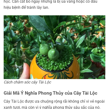
học. Cần cắt bỏ ngay những lá bị úa vàng hoặc có dấu
hiệu bệnh để tránh lây lan.
Cách chăm sóc cây Tài Lộc
Giải Mã Ý Nghĩa Phong Thủy của Cây Tài Lộc
Cây Tài Lộc được ưa chuộng rộng rãi không chỉ vì vẻ ngoài
xanh tươi, mà còn vì ý nghĩa phong thủy sâu sắc của nó.