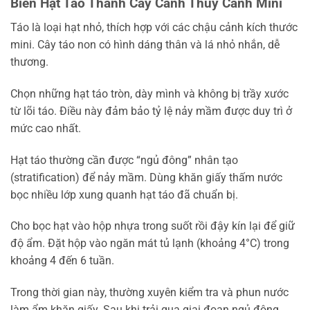
Biến Hạt Táo Thành Cây Cảnh Thủy Canh Mini
Táo là loại hạt nhỏ, thích hợp với các chậu cảnh kích thước
mini. Cây táo non có hình dáng thân và lá nhỏ nhắn, dễ
thương.
Chọn những hạt táo tròn, dày mình và không bị trầy xước
từ lõi táo. Điều này đảm bảo tỷ lệ nảy mầm được duy trì ở
mức cao nhất.
Hạt táo thường cần được “ngủ đông” nhân tạo
(stratification) để nảy mầm. Dùng khăn giấy thấm nước
bọc nhiều lớp xung quanh hạt táo đã chuẩn bị.
Cho bọc hạt vào hộp nhựa trong suốt rồi đậy kín lại để giữ
độ ẩm. Đặt hộp vào ngăn mát tủ lạnh (khoảng 4°C) trong
khoảng 4 đến 6 tuần.
Trong thời gian này, thường xuyên kiểm tra và phun nước
làm ẩm khăn giấy. Sau khi trải qua giai đoạn ngủ đông,