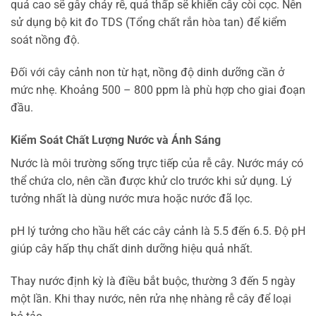
quá cao sẽ gây cháy rễ, quá thấp sẽ khiến cây còi cọc. Nên
sử dụng bộ kit đo TDS (Tổng chất rắn hòa tan) để kiểm
soát nồng độ.
Đối với cây cảnh non từ hạt, nồng độ dinh dưỡng cần ở
mức nhẹ. Khoảng 500 – 800 ppm là phù hợp cho giai đoạn
đầu.
Kiểm Soát Chất Lượng Nước và Ánh Sáng
Nước là môi trường sống trực tiếp của rễ cây. Nước máy có
thể chứa clo, nên cần được khử clo trước khi sử dụng. Lý
tưởng nhất là dùng nước mưa hoặc nước đã lọc.
pH lý tưởng cho hầu hết các cây cảnh là 5.5 đến 6.5. Độ pH
giúp cây hấp thụ chất dinh dưỡng hiệu quả nhất.
Thay nước định kỳ là điều bắt buộc, thường 3 đến 5 ngày
một lần. Khi thay nước, nên rửa nhẹ nhàng rễ cây để loại