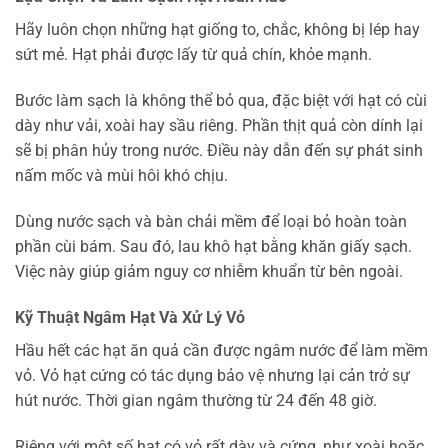
Hãy luôn chọn những hạt giống to, chắc, không bị lép hay
sứt mẻ. Hạt phải được lấy từ quả chín, khỏe mạnh.
Bước làm sạch là không thể bỏ qua, đặc biệt với hạt có cùi
dày như vải, xoài hay sầu riêng. Phần thịt quả còn dính lại
sẽ bị phân hủy trong nước. Điều này dẫn đến sự phát sinh
nấm mốc và mùi hôi khó chịu.
Dùng nước sạch và bàn chải mềm để loại bỏ hoàn toàn
phần cùi bám. Sau đó, lau khô hạt bằng khăn giấy sạch.
Việc này giúp giảm nguy cơ nhiễm khuẩn từ bên ngoài.
Kỹ Thuật Ngâm Hạt Và Xử Lý Vỏ
Hầu hết các hạt ăn quả cần được ngâm nước để làm mềm
vỏ. Vỏ hạt cứng có tác dụng bảo vệ nhưng lại cản trở sự
hút nước. Thời gian ngâm thường từ 24 đến 48 giờ.
Riêng với một số hạt có vỏ rất dày và cứng, như xoài hoặc