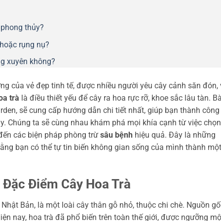
 phong thủy?
 hoặc rụng nụ?
ng xuyên không?
ợng của vẻ đẹp tinh tế, được nhiều người yêu cây cảnh săn đón,
oa trà
là điều thiết yếu để cây ra hoa rực rỡ, khoe sắc lâu tàn. Bà
arden, sẽ cung cấp hướng dẫn chi tiết nhất, giúp bạn thành công
này. Chúng ta sẽ cùng nhau khám phá mọi khía cạnh từ việc chọn
đến các biện pháp phòng trừ
sâu bệnh
hiệu quả. Đây là những
ằng bạn có thể tự tin biến không gian sống của mình thành mộ
 Đặc Điểm Cây Hoa Trà
à Nhật Bản, là một loài cây thân gỗ nhỏ, thuộc chi chè. Nguồn gố
ện nay, hoa trà đã phổ biến trên toàn thế giới, được ngưỡng mộ