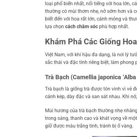
loại phổ biến nhất, nổi tiếng với hoa lớn,
thường có mùi thơm nhẹ, nở sớm hơn và có
biết đến với hoa rất lớn, cánh mỏng và t
lựa chọn
cách chăm sóc
phù hợp nhất.
Khám Phá Các Giống Hoa 
Việt Nam, với khí hậu đa dạng, là nơi lý t
sắc thái và đặc tính riêng biệt, làm phon
Trà Bạch (Camellia japonica ‘Alba
Trà bạch là giống trà được tôn vinh vì vẻ đ
cánh kép, dày đặc và san sát nhau. Khi nở,
Mùi hương của trà bạch thường nhẹ nhàng,
trong sáng, thanh cao và khát vọng về mộ
giữ được màu trắng tinh, tránh bị ố vàng.