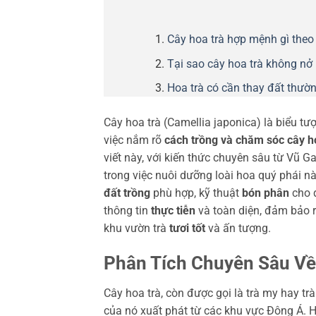
Cây hoa trà hợp mệnh gì theo
Tại sao cây hoa trà không nở
Hoa trà có cần thay đất thườ
Cây hoa trà (Camellia japonica) là biểu tư
việc nắm rõ
cách trồng và chăm sóc cây h
viết này, với kiến thức chuyên sâu từ Vũ G
trong việc nuôi dưỡng loài hoa quý phái 
đất trồng
phù hợp, kỹ thuật
bón phân
cho 
thông tin
thực tiễn
và toàn diện, đảm bảo r
khu vườn trà
tươi tốt
và ấn tượng.
Phân Tích Chuyên Sâu Về
Cây hoa trà, còn được gọi là trà my hay tr
của nó xuất phát từ các khu vực Đông Á. Hi