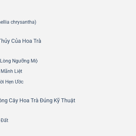
llia chrysantha)
Thủy Của Hoa Trà
à Lòng Ngưỡng Mộ
 Mãnh Liệt
ời Hẹn Ước
ồng Cây Hoa Trà Đúng Kỹ Thuật
 Đất