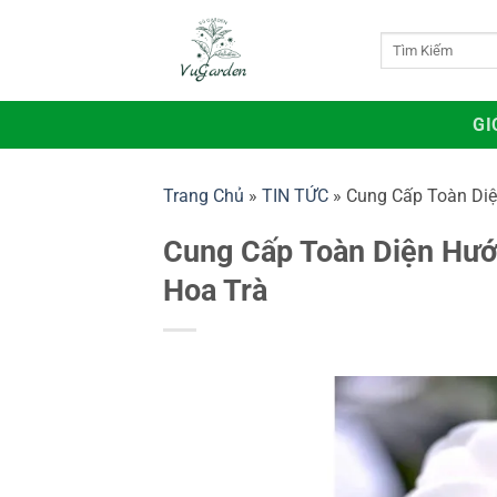
Bỏ
qua
Tìm
kiếm:
nội
dung
GI
Trang Chủ
»
TIN TỨC
»
Cung Cấp Toàn Di
Cung Cấp Toàn Diện Hướ
Hoa Trà