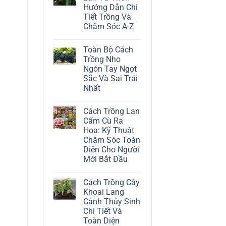
ở
Hướng Dẫn Chi
Cách
Trồng
Tiết Trồng Và
Cây
Chăm Sóc A-Z
Đô
La
Không
Trắng:
có
Kỹ
Toàn Bộ Cách
bình
Thuật
luận
Trồng Nho
Chăm
ở
Sóc
Ngón Tay Ngọt
Cách
Lá
Trồng
Sắc Và Sai Trái
Bạc
Địa
Tinh
Nhất
Lan
Tế
Tứ
Không
Thời:
có
Hướng
Cách Trồng Lan
bình
Dẫn
luận
Cẩm Cù Ra
Chi
ở
Tiết
Hoa: Kỹ Thuật
Toàn
Trồng
Bộ
Chăm Sóc Toàn
Và
Cách
Chăm
Diện Cho Người
Trồng
Sóc
Nho
Mới Bắt Đầu
A-
Ngón
Z
Không
Tay
có
Ngọt
Cách Trồng Cây
bình
Sắc
luận
Và
Khoai Lang
ở
Sai
Cảnh Thủy Sinh
Cách
Trái
Trồng
Nhất
Chi Tiết Và
Lan
Toàn Diện
Cẩm