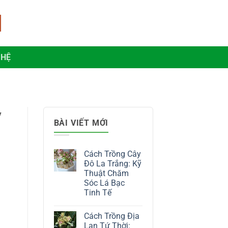
 HỆ
y
BÀI VIẾT MỚI
Cách Trồng Cây
Đô La Trắng: Kỹ
Thuật Chăm
Sóc Lá Bạc
Tinh Tế
Không
có
Cách Trồng Địa
bình
luận
Lan Tứ Thời: