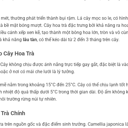
mét, thường phát triển thành bụi rậm. Lá cây mọc so le, có hình
và bề mặt bóng mượt. Cây hoa trà đặc trưng bởi khả năng ra ho
ều cánh xếp xen kẽ, tạo thành một bông hoa lớn, tròn và vô cù
 là khả năng
lâu tàn
, có thể kéo dài từ 2 đến 3 tháng trên cây.
o Cây Hoa Trà
 Cây không chịu được ánh nắng trực tiếp gay gắt, đặc biệt là và
hoặc ở nơi có mái che lưới là lý tưởng.
h mẽ nằm trong khoảng 15°C đến 25°C. Cây có thể chịu lạnh tốt 
h nhiệt độ quá thấp dưới 5°C trong thời gian dài. Độ ẩm không k
ôi trường rừng núi tự nhiên.
 Trà Chính
ựa trên nguồn gốc và đặc điểm sinh trưởng. Camellia japonica l