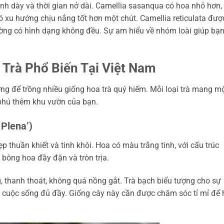
 cánh dày và thời gian nở dài. Camellia sasanqua có hoa nhỏ hơn,
 xu hướng chịu nắng tốt hơn một chút. Camellia reticulata đượ
hường có hình dạng không đều. Sự am hiểu về nhóm loài giúp bạ
Trà Phổ Biến Tại Việt Nam
ưởng để trồng nhiều giống hoa trà quý hiếm. Mỗi loại trà mang m
g phú thêm khu vườn của bạn.
 Plena’)
ẹp thuần khiết và tinh khôi. Hoa có màu trắng tinh, với cấu trúc
 bông hoa đầy đặn và tròn trịa.
 thanh thoát, không quá nồng gắt. Trà bạch biểu tượng cho sự
t cuộc sống đủ đầy. Giống cây này cần được chăm sóc tỉ mỉ để