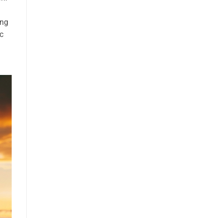
ồng
c