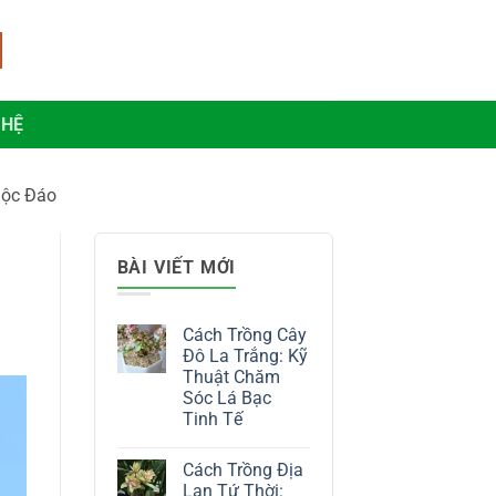
 HỆ
Độc Đáo
BÀI VIẾT MỚI
Cách Trồng Cây
Đô La Trắng: Kỹ
Thuật Chăm
Sóc Lá Bạc
Tinh Tế
Không
có
Cách Trồng Địa
bình
luận
Lan Tứ Thời: