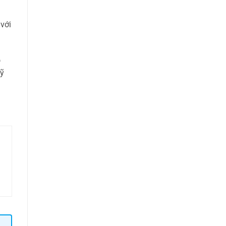
 với
p
kỹ