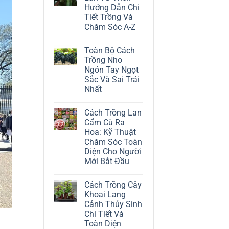
ở
Hướng Dẫn Chi
Cách
Trồng
Tiết Trồng Và
Cây
Chăm Sóc A-Z
Đô
La
Không
Trắng:
có
Kỹ
Toàn Bộ Cách
bình
Thuật
luận
Trồng Nho
Chăm
ở
Sóc
Ngón Tay Ngọt
Cách
Lá
Trồng
Sắc Và Sai Trái
Bạc
Địa
Tinh
Nhất
Lan
Tế
Tứ
Không
Thời:
có
Hướng
Cách Trồng Lan
bình
Dẫn
luận
Cẩm Cù Ra
Chi
ở
Tiết
Hoa: Kỹ Thuật
Toàn
Trồng
Bộ
Chăm Sóc Toàn
Và
Cách
Chăm
Diện Cho Người
Trồng
Sóc
Nho
Mới Bắt Đầu
A-
Ngón
Z
Không
Tay
có
Ngọt
Cách Trồng Cây
bình
Sắc
luận
Và
Khoai Lang
ở
Sai
Cảnh Thủy Sinh
Cách
Trái
Trồng
Nhất
Chi Tiết Và
Lan
Toàn Diện
Cẩm