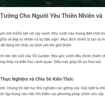
 Tưởng Cho Người Yêu Thiên Nhiên và
đam mê mãnh liệt với cây xanh. Khu vườn này mang đến một m
iữa vẻ đẹp tự nhiên và sự tiện nghi. Mục đích chính là tạo ra m
 dễ dàng tìm thấy sự bình yên khi ghé thăm.
u làm nên tên tuổi của Vũ Garden. Mọi góc vườn đều được chăm c
ng thủy và kiến trúc cảnh quan. Điều này giúp tối ưu hóa trải
Thực Nghiệm và Chia Sẻ Kiến Thức
ời. Chúng tôi liên tục thử nghiệm các giống cây. Đặc biệt là n
ờn tập trung vào việc tìm kiếm các phương pháp chăm sóc cây