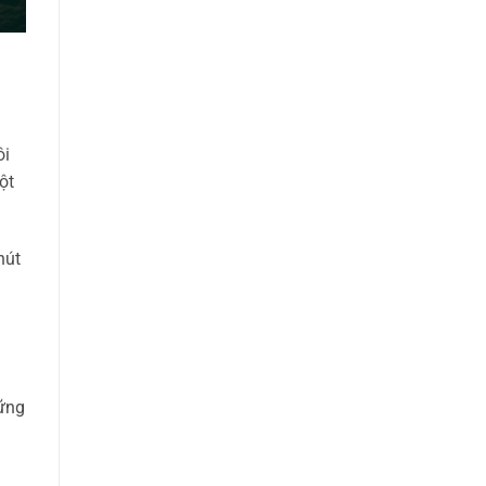
ôi
ột
hút
hững