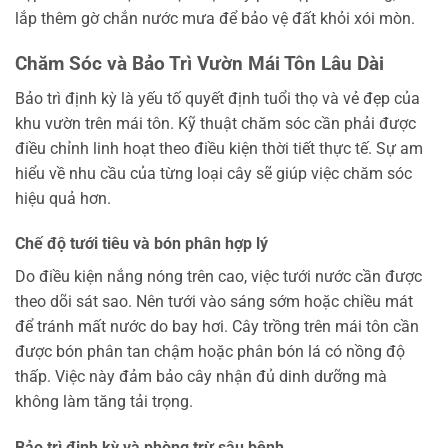
lắp thêm gờ chắn nước mưa để bảo vệ đất khỏi xói mòn.
Chăm Sóc và Bảo Trì Vườn Mái Tôn Lâu Dài
Bảo trì định kỳ là yếu tố quyết định tuổi thọ và vẻ đẹp của
khu vườn trên mái tôn. Kỹ thuật chăm sóc cần phải được
điều chỉnh linh hoạt theo điều kiện thời tiết thực tế. Sự am
hiểu về nhu cầu của từng loại cây sẽ giúp việc chăm sóc
hiệu quả hơn.
Chế độ tưới tiêu và bón phân hợp lý
Do điều kiện nắng nóng trên cao, việc tưới nước cần được
theo dõi sát sao. Nên tưới vào sáng sớm hoặc chiều mát
để tránh mất nước do bay hơi. Cây trồng trên mái tôn cần
được bón phân tan chậm hoặc phân bón lá có nồng độ
thấp. Việc này đảm bảo cây nhận đủ dinh dưỡng mà
không làm tăng tải trọng.
Bảo trì định kỳ và phòng trừ sâu bệnh