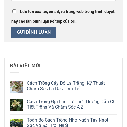
Lưu tên của tôi, email, và trang web trong trình duyệt
này cho lần bình luận kế tiếp của tôi.
BÀI VIẾT MỚI
Cách Trồng Cây Đô La Trắng: Kỹ Thuật
Chăm Sóc Lá Bạc Tinh Tế
Không
có
Cách Trồng Địa Lan Tứ Thời: Hướng Dẫn Chi
bình
luận
Tiết Trồng Và Chăm Sóc A-Z
ở
Cách
Không
Trồng
có
Toàn Bộ Cách Trồng Nho Ngón Tay Ngọt
Cây
bình
Đô
luận
Sắc Và Sai Trái Nhất