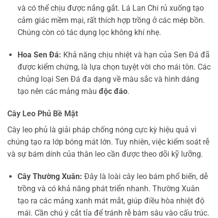
và có thể chịu được nắng gắt. Lá Lan Chi rủ xuống tạo
cảm giác mềm mại, rất thích hợp trồng ở các mép bồn.
Chúng còn có tác dụng lọc không khí nhẹ.
Hoa Sen Đá:
Khả năng chịu nhiệt và hạn của Sen Đá đã
được kiểm chứng, là lựa chọn tuyệt vời cho mái tôn. Các
chủng loại Sen Đá đa dạng về màu sắc và hình dáng
tạo nên các mảng màu
độc đáo
.
Cây Leo Phủ Bề Mặt
Cây leo phủ là giải pháp chống nóng cực kỳ hiệu quả vì
chúng tạo ra lớp bóng mát lớn. Tuy nhiên, việc kiểm soát rễ
và sự bám dính của thân leo cần được theo dõi kỹ lưỡng.
Cây Thường Xuân:
Đây là loài cây leo bám phổ biến, dễ
trồng và có khả năng phát triển nhanh. Thường Xuân
tạo ra các mảng xanh mát mắt, giúp điều hòa nhiệt độ
mái. Cần chú ý cắt tỉa để tránh rễ bám sâu vào cấu trúc.