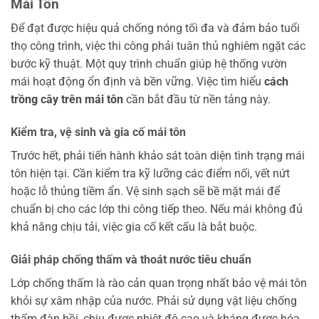
Mái Tôn
Để đạt được hiệu quả chống nóng tối đa và đảm bảo tuổi
thọ công trình, việc thi công phải tuân thủ nghiêm ngặt các
bước kỹ thuật. Một quy trình chuẩn giúp hệ thống vườn
mái hoạt động ổn định và bền vững. Việc tìm hiểu
cách
trồng cây trên mái tôn
cần bắt đầu từ nền tảng này.
Kiểm tra, vệ sinh và gia cố mái tôn
Trước hết, phải tiến hành khảo sát toàn diện tình trạng mái
tôn hiện tại. Cần kiểm tra kỹ lưỡng các điểm nối, vết nứt
hoặc lỗ thủng tiềm ẩn. Vệ sinh sạch sẽ bề mặt mái để
chuẩn bị cho các lớp thi công tiếp theo. Nếu mái không đủ
khả năng chịu tải, việc gia cố kết cấu là bắt buộc.
Giải pháp chống thấm và thoát nước tiêu chuẩn
Lớp chống thấm là rào cản quan trọng nhất bảo vệ mái tôn
khỏi sự xâm nhập của nước. Phải sử dụng vật liệu chống
thấm đàn hồi, chịu được nhiệt độ cao và kháng được hóa