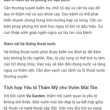
Cần thường xuyên kiểm tra, nhổ cỏ dại và cắt tỉa cây để
duy trì thẩm mỹ và sức khỏe cây. Sâu bệnh có thể phát
triển nhanh chóng trong môi trường hẹp và nóng. Cần có
biện pháp phòng trừ sinh học ngay từ khi có dấu hiệu. Sự
can thiệp sớm giúp ngăn ngừa sự lây lan của bệnh.
Giám sát hệ thống thoát nước
Hệ thống thoát nước phải được kiểm tra định kỳ để đảm
bảo không bị tắc nghẽn. Rác, lá cây rụng có thể tích tụ làm
cản trở dòng chảy. Việc này sẽ dẫn đến đọng nước và tăng
nguy cơ thấm dột. Cần dọn sạch các rãnh và lỗ thoát nước
thường xuyên.
Tích hợp Yếu tố Thẩm Mỹ cho Vườn Mái Tôn
Với bối cảnh
Vu Garden
, thẩm mỹ cảnh quan là yếu tố
không thể thiếu. Một vườn mái tôn đẹp là sự kết hợp giữa
kỹ thuật và nghệ thuật sắp đặt. Việc này đòi hỏi sự sáng