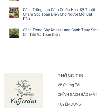
La
ở
Trắng:
Cách
Không
Kỹ
Trồng
có
Cách Trồng Lan Cẩm Cù Ra Hoa: Kỹ Thuật
Thuật
Địa
bình
Chăm
Lan
luận
Chăm Sóc Toàn Diện Cho Người Mới Bắt
Sóc
Tứ
ở
Đầu
Lá
Thời:
Toàn
Bạc
Hướng
Bộ
Không
Tinh
Dẫn
Cách
có
Tế
Chi
Trồng
Cách Trồng Cây Khoai Lang Cảnh Thủy Sinh
bình
Tiết
Nho
luận
Chi Tiết Và Toàn Diện
Trồng
Ngón
ở
Và
Tay
Cách
Không
Chăm
Ngọt
Trồng
có
Sóc
Sắc
Lan
bình
A-
Và
Cẩm
luận
Z
Sai
Cù
ở
Trái
Ra
Cách
Nhất
Hoa:
Trồng
Kỹ
Cây
Thuật
Khoai
Chăm
Lang
Sóc
Cảnh
Toàn
Thủy
THÔNG TIN
Diện
Sinh
Cho
Chi
Người
Tiết
Về Chúng Tôi
Mới
Và
Bắt
Toàn
Đầu
Diện
CHÍNH SÁCH BẢO MẬT
TUYỂN DỤNG