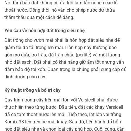
Nó đảm bảo đất không bị rửa trôi làm tắc nghẽn các lỗ
thoát nước. Đồng thời, nó vẫn cho phép nước dư thừa
thẩm thấu qua một cách dễ dàng.
Yêu cầu về hỗn hợp đất trồng siêu nhẹ
Đất trồng cho vườn mái phải là hỗn hợp đất siêu nhẹ để
giảm tối đa tải trọng lên mái. Hỗn hợp này thường bao
gồm xơ dừa, tro trấu, đá trân châu (perlite) và một lượng
nhỏ đất sạch. Đất phải có khả năng giữ ẩm tốt nhưng vẫn
đảm bảo độ tơi xốp. Quan trọng là chúng phải cung cấp đủ
dinh dưỡng cho cây.
Kỹ thuật trồng và bố trí cây
Quy trình trồng cây trên mái tôn với Versicell phải được
thực hiện theo từng bước. Đầu tiên, đặt các khay Versicell
đã có tấm thoát nước lên mái. Tiếp theo, lát lớp vải trồng
Komix 38 lên trên bề mặt khay. Sau đó, tiến hành đổ hỗn
hợp đất siêu nhẹ và chọn loại cây phù hợp. Cuối cùng, cần