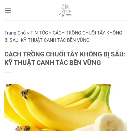
Bỏ
qua
nội
dung
Trang Chủ
»
TIN TỨC
»
CÁCH TRỒNG CHUỐI TÂY KHÔNG
BỊ SÂU: KỸ THUẬT CANH TÁC BỀN VỮNG
CÁCH TRỒNG CHUỐI TÂY KHÔNG BỊ SÂU:
KỸ THUẬT CANH TÁC BỀN VỮNG