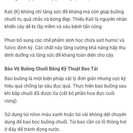
Kali (K) không chỉ tăng sức đề kháng mà còn giúp buồng
chuối to, quả chắc và bóng đẹp. Thiếu Kali là nguyên nhân
khiến cây dễ bị rầy mềm và sâu bệnh tấn công.
Phun bổ sung các chế phẩm sinh học chứa axit humic và
fulvic định kỳ. Các chất này tăng cường khả năng hấp thụ
dinh dưỡng và tăng sức đề kháng toàn diện cho cây.
Bảo Vệ Buồng Chuối Bằng Kỹ Thuật Bao Tải
Bao buồng là một biện pháp vật lý đơn giản nhưng cực kỳ
hiệu quả chống lại sâu đục quả. Thực hiện bao buồng sau
khi bắp chuối đã được tỉa (cắt bỏ phần hoa đực cuối
cùng).
Sử dụng túi nilon màu xanh hoặc túi vải không dệt chuyên
dụng để bao bọc buồng chuối. Túi bao cần có lỗ thông hơi
ở đáy để tránh đọng nước.