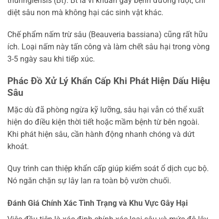
thuringiensis (Bt). Bt là vi khuẩn gây bệnh đường ruột, chỉ
diệt sâu non mà không hại các sinh vật khác.
Chế phẩm nấm trừ sâu (Beauveria bassiana) cũng rất hữu
ích. Loại nấm này tấn công và làm chết sâu hại trong vòng
3-5 ngày sau khi tiếp xúc.
Phác Đồ Xử Lý Khẩn Cấp Khi Phát Hiện Dấu Hiệu
Sâu
Mặc dù đã phòng ngừa kỹ lưỡng, sâu hại vẫn có thể xuất
hiện do điều kiện thời tiết hoặc mầm bệnh từ bên ngoài.
Khi phát hiện sâu, cần hành động nhanh chóng và dứt
khoát.
Quy trình can thiệp khẩn cấp giúp kiểm soát ổ dịch cục bộ.
Nó ngăn chặn sự lây lan ra toàn bộ vườn chuối.
Đánh Giá Chính Xác Tình Trạng và Khu Vực Gây Hại