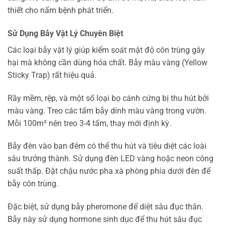
thiết cho nấm bệnh phát triển.
Sử Dụng Bẫy Vật Lý Chuyên Biệt
Các loại bẫy vật lý giúp kiểm soát mật độ côn trùng gây
hại mà không cần dùng hóa chất. Bẫy màu vàng (Yellow
Sticky Trap) rất hiệu quả.
Rầy mềm, rệp, và một số loại bọ cánh cứng bị thu hút bởi
màu vàng. Treo các tấm bẫy dính màu vàng trong vườn.
Mỗi 100m² nên treo 3-4 tấm, thay mới định kỳ.
Bẫy đèn vào ban đêm có thể thu hút và tiêu diệt các loài
sâu trưởng thành. Sử dụng đèn LED vàng hoặc neon công
suất thấp. Đặt chậu nước pha xà phòng phía dưới đèn để
bẫy côn trùng.
Đặc biệt, sử dụng bẫy pheromone để diệt sâu đục thân.
Bẫy này sử dụng hormone sinh dục để thu hút sâu đục