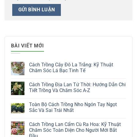
BÀI VIẾT MỚI
Cách Trồng Cây Đô La Trắng: Kỹ Thuật
Chăm Sóc Lá Bạc Tinh Tế
Không
có
Cách Trồng Địa Lan Tứ Thời: Hướng Dẫn Chi
bình
luận
Tiết Trồng Và Chăm Sóc A-Z
ở
Cách
Không
Trồng
có
Toàn Bộ Cách Trồng Nho Ngón Tay Ngọt
Cây
bình
Đô
luận
Sắc Và Sai Trái Nhất
La
ở
Trắng:
Cách
Không
Kỹ
Trồng
có
Cách Trồng Lan Cẩm Cù Ra Hoa: Kỹ Thuật
Thuật
Địa
bình
Chăm
Lan
luận
Chăm Sóc Toàn Diện Cho Người Mới Bắt
Sóc
Tứ
ở
Đầu
Lá
Thời:
Toàn