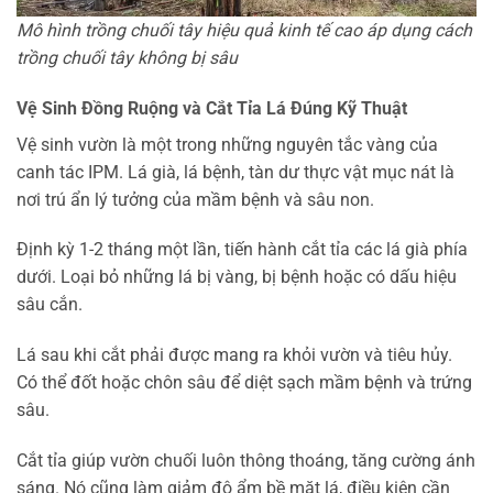
Mô hình trồng chuối tây hiệu quả kinh tế cao áp dụng cách
trồng chuối tây không bị sâu
Vệ Sinh Đồng Ruộng và Cắt Tỉa Lá Đúng Kỹ Thuật
Vệ sinh vườn là một trong những nguyên tắc vàng của
canh tác IPM. Lá già, lá bệnh, tàn dư thực vật mục nát là
nơi trú ẩn lý tưởng của mầm bệnh và sâu non.
Định kỳ 1-2 tháng một lần, tiến hành cắt tỉa các lá già phía
dưới. Loại bỏ những lá bị vàng, bị bệnh hoặc có dấu hiệu
sâu cắn.
Lá sau khi cắt phải được mang ra khỏi vườn và tiêu hủy.
Có thể đốt hoặc chôn sâu để diệt sạch mầm bệnh và trứng
sâu.
Cắt tỉa giúp vườn chuối luôn thông thoáng, tăng cường ánh
sáng. Nó cũng làm giảm độ ẩm bề mặt lá, điều kiện cần