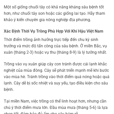
Một số giống chuối tây có khả năng kháng sâu bệnh tốt
hơn, như chuối tây son hoặc các giống lai tạo. Hãy tham
khảo ý kiến chuyên gia nông nghiệp địa phương.
Xác Định Thời Vụ Trồng Phù Hợp Với Khí Hậu Việt Nam
Thời điểm trồng ảnh hưởng trực tiếp đến chu kỳ sinh
trưởng và mức độ tấn công của sâu bệnh. Ở miền Bắc, vụ
xuân (tháng 2-3) hoặc vụ thu (tháng 8-9) là lý tưởng nhất.
Trồng vào vụ xuân giúp cây con tránh được cái lạnh khắc
nghiệt của mùa đông. Cây sẽ phát triển mạnh mẽ khi bước
vào mùa hè. Tránh trồng vào thời điểm quá nóng hoặc quá
lạnh. Cây dễ bị sốc nhiệt và suy yếu, tạo điều kiện cho sâu
bệnh.
Tại miền Nam, việc trồng có thể linh hoạt hơn, nhưng cần
chú ý thời điểm mưa lớn. Đầu mùa mưa (tháng 5-6) là lựa
chọn tốt, đảm bảo đủ ẩm cho cây bám rễ.