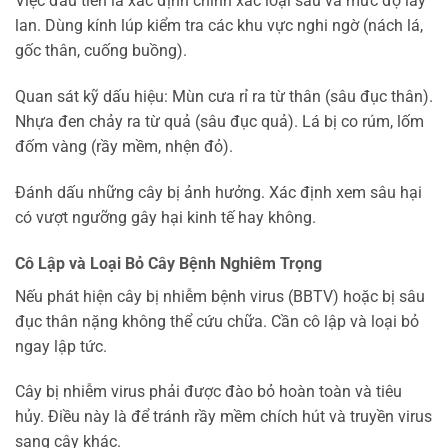
Việc đầu tiên là xác định chính xác loại sâu và mức độ lây
lan. Dùng kính lúp kiểm tra các khu vực nghi ngờ (nách lá,
gốc thân, cuống buồng).
Quan sát kỹ dấu hiệu: Mùn cưa rỉ ra từ thân (sâu đục thân).
Nhựa đen chảy ra từ quả (sâu đục quả). Lá bị co rúm, lốm
đốm vàng (rầy mềm, nhện đỏ).
Đánh dấu những cây bị ảnh hưởng. Xác định xem sâu hại
có vượt ngưỡng gây hại kinh tế hay không.
Cô Lập và Loại Bỏ Cây Bệnh Nghiêm Trọng
Nếu phát hiện cây bị nhiễm bệnh virus (BBTV) hoặc bị sâu
đục thân nặng không thể cứu chữa. Cần cô lập và loại bỏ
ngay lập tức.
Cây bị nhiễm virus phải được đào bỏ hoàn toàn và tiêu
hủy. Điều này là để tránh rầy mềm chích hút và truyền virus
sang cây khác.