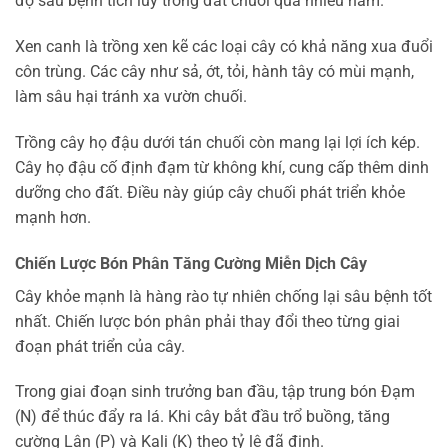
độ sâu bệnh tích lũy trong đất chuối qua nhiều năm.
Xen canh là trồng xen kẽ các loại cây có khả năng xua đuổi
côn trùng. Các cây như sả, ớt, tỏi, hành tây có mùi mạnh,
làm sâu hại tránh xa vườn chuối.
Trồng cây họ đậu dưới tán chuối còn mang lại lợi ích kép.
Cây họ đậu cố định đạm từ không khí, cung cấp thêm dinh
dưỡng cho đất. Điều này giúp cây chuối phát triển khỏe
mạnh hơn.
Chiến Lược Bón Phân Tăng Cường Miễn Dịch Cây
Cây khỏe mạnh là hàng rào tự nhiên chống lại sâu bệnh tốt
nhất. Chiến lược bón phân phải thay đổi theo từng giai
đoạn phát triển của cây.
Trong giai đoạn sinh trưởng ban đầu, tập trung bón Đạm
(N) để thúc đẩy ra lá. Khi cây bắt đầu trổ buồng, tăng
cường Lân (P) và Kali (K) theo tỷ lệ đã định.