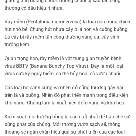
giảm giá trị buồng chuối. Buồng chuối bị sâu tấn công
thường có dấu hiệu rỉ nhựa.
Rầy mềm (Pentalonia nigronervosa) là loài côn trùng chích
hút nhỏ bé. Chúng hút nhựa cây ở lá non và cuống buồng.
Lá cây bị rầy mềm tấn công thường vàng úa, cây sinh
trưởng kém.
Quan trọng hơn, rầy mềm là vật trung gian truyền bệnh
virus BBTV (Banana Bunchy Top Virus). Đây là một loại
virus cực kỳ nguy hiểm, có thể hủy hoại cả vườn chuối.
Các loại bọ cánh cứng và nhện đỏ cũng thường gây hại
trên lá và buồng. Nhện đỏ phát triển mạnh trong điều kiện
khô nóng. Chúng làm lá xuất hiện đốm vàng và khô héo.
Kiểm soát môi trường trồng là cách tốt nhất để hạn chế sự
bùng phát của chúng. Môi trường vườn sạch sẽ, thông
thoáng sẽ ngăn chặn hiệu quả sự phát triển của các loài