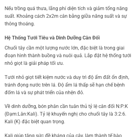
Nếu trồng quá thưa, lãng phí diện tích và giảm tổng năng
suất. Khoảng cách 2x2m cân bằng giữa năng suất và sự
thông thoáng.
Hệ Thống Tưới Tiêu và Dinh Dưỡng Cân Đối
Chuối tây cần một lượng nước lớn, đặc biệt là trong giai
đoạn hình thành buồng và nuôi quả. Lắp đặt hệ thống tưới
nhỏ giọt là giải pháp tối ưu.
Tưới nhỏ giọt tiết kiệm nước và duy trì độ ẩm đất ổn định,
tránh đọng nước trên lá. Độ ẩm lá thấp sẽ hạn chế bệnh
đốm lá và sự phát triển của nhện đỏ.
Về dinh dưỡng, bón phân cần tuân thủ tỷ lệ cân đối N:P:K
(Đạm:Lân:Kali). Tỷ lệ khuyến nghị cho chuối tây là 3:2:6.
Kali (K) đặc biệt quan trọng.
Kali giúp tăng sức đề kháng của cây, làm thành tế bào