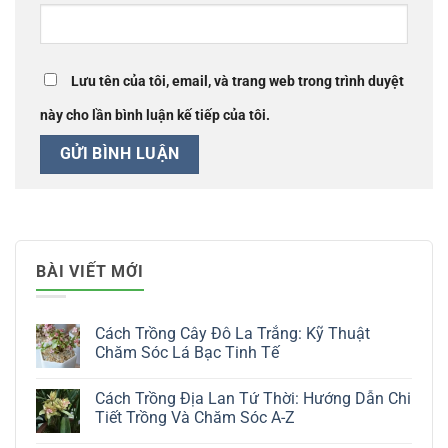
Lưu tên của tôi, email, và trang web trong trình duyệt
này cho lần bình luận kế tiếp của tôi.
BÀI VIẾT MỚI
Cách Trồng Cây Đô La Trắng: Kỹ Thuật
Chăm Sóc Lá Bạc Tinh Tế
Không
có
Cách Trồng Địa Lan Tứ Thời: Hướng Dẫn Chi
bình
luận
Tiết Trồng Và Chăm Sóc A-Z
ở
Cách
Không