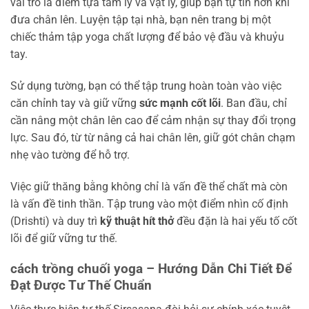
vai trò là điểm tựa tâm lý và vật lý, giúp bạn tự tin hơn khi
đưa chân lên. Luyện tập tại nhà, bạn nên trang bị một
chiếc thảm tập yoga chất lượng để bảo vệ đầu và khuỷu
tay.
Sử dụng tường, bạn có thể tập trung hoàn toàn vào việc
căn chỉnh tay và giữ vững
sức mạnh cốt lõi
. Ban đầu, chỉ
cần nâng một chân lên cao để cảm nhận sự thay đổi trọng
lực. Sau đó, từ từ nâng cả hai chân lên, giữ gót chân chạm
nhẹ vào tường để hỗ trợ.
Việc giữ thăng bằng không chỉ là vấn đề thể chất mà còn
là vấn đề tinh thần. Tập trung vào một điểm nhìn cố định
(Drishti) và duy trì
kỹ thuật hít thở
đều đặn là hai yếu tố cốt
lõi để giữ vững tư thế.
cách trồng chuối yoga – Hướng Dẫn Chi Tiết Để
Đạt Được Tư Thế Chuẩn