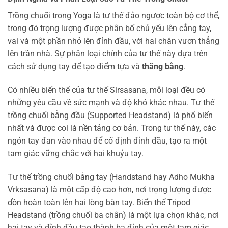
Trồng chuối trong Yoga là tư thế đảo ngược toàn bộ cơ thể,
trong đó trọng lượng được phân bố chủ yếu lên cẳng tay,
vai và một phần nhỏ lên đỉnh đầu, với hai chân vươn thẳng
lên trần nhà. Sự phân loại chính của tư thế này dựa trên
cách sử dụng tay để tạo điểm tựa và
thăng bằng
.
Có nhiều biến thể của tư thế Sirsasana, mỗi loại đều có
những yêu cầu về sức mạnh và độ khó khác nhau. Tư thế
trồng chuối bằng đầu (Supported Headstand) là phổ biến
nhất và được coi là nền tảng cơ bản. Trong tư thế này, các
ngón tay đan vào nhau để cố định đỉnh đầu, tạo ra một
tam giác vững chắc với hai khuỷu tay.
Tư thế trồng chuối bằng tay (Handstand hay Adho Mukha
Vrksasana) là một cấp độ cao hơn, nơi trọng lượng được
dồn hoàn toàn lên hai lòng bàn tay. Biến thể Tripod
Headstand (trồng chuối ba chân) là một lựa chọn khác, nơi
hai tay và đỉnh đầu tạo thành ba đỉnh của một tam giác