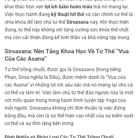
khai thác trọn vẹn
lợi ích tuần hoàn máu
mà nó mang lại.
Việc thực hành đúng
kỹ thuật hít thở
và căn chỉnh cơ thể là
chìa khóa để làm chủ tư thế
Sirsasana
này. Khi thực hiện
đúng, tư thế này không chỉ tăng cường sức khỏe thể chất
mà còn cải thiện đáng kể tinh thần và khả năng tập trung.
Sirsasana: Nền Tảng Khoa Học Về Tư Thế “Vua
Của Các Asana”
Tư thế trồng chuối, được gọi là Sirsasana (trong tiếng
Phạn, Sirsa nghĩa là Đầu), được mệnh danh là “Vua của
các Asana” vì những lợi ích sâu sắc mà nó mang lại cho cả
cơ thể và tâm trí. Việc làm chủ tư thế đảo ngược này là một
cột mốc quan trọng trong hành trình luyện tập Yoga của
mỗi người. Sirsasana không chỉ đơn thuần là việc đứng
bằng đầu, mà còn là sự thể hiện cao nhất của sự kiểm soát
cơ thể và sự tĩnh lặng bên trong.
Định Nghĩa và Phân Loại Các Tư Thế Trồng Chuối