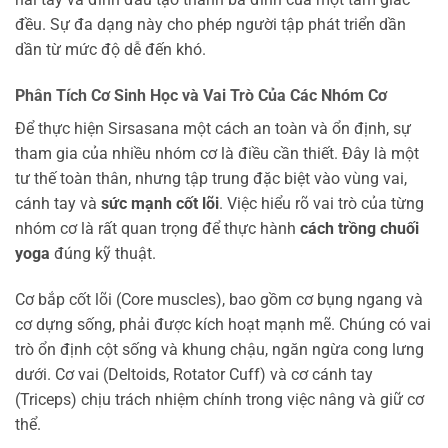
đều. Sự đa dạng này cho phép người tập phát triển dần
dần từ mức độ dễ đến khó.
Phân Tích Cơ Sinh Học và Vai Trò Của Các Nhóm Cơ
Để thực hiện Sirsasana một cách an toàn và ổn định, sự
tham gia của nhiều nhóm cơ là điều cần thiết. Đây là một
tư thế toàn thân, nhưng tập trung đặc biệt vào vùng vai,
cánh tay và
sức mạnh cốt lõi
. Việc hiểu rõ vai trò của từng
nhóm cơ là rất quan trọng để thực hành
cách trồng chuối
yoga
đúng kỹ thuật.
Cơ bắp cốt lõi (Core muscles), bao gồm cơ bụng ngang và
cơ dựng sống, phải được kích hoạt mạnh mẽ. Chúng có vai
trò ổn định cột sống và khung chậu, ngăn ngừa cong lưng
dưới. Cơ vai (Deltoids, Rotator Cuff) và cơ cánh tay
(Triceps) chịu trách nhiệm chính trong việc nâng và giữ cơ
thể.