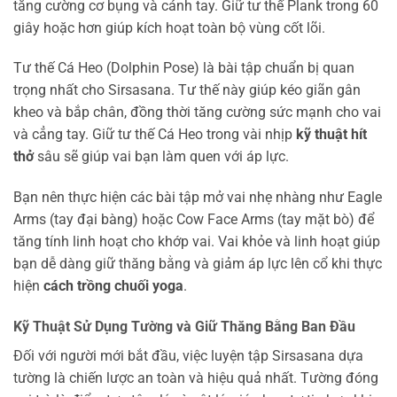
tăng cường cơ bụng và cánh tay. Giữ tư thế Plank trong 60
giây hoặc hơn giúp kích hoạt toàn bộ vùng cốt lõi.
Tư thế Cá Heo (Dolphin Pose) là bài tập chuẩn bị quan
trọng nhất cho Sirsasana. Tư thế này giúp kéo giãn gân
kheo và bắp chân, đồng thời tăng cường sức mạnh cho vai
và cẳng tay. Giữ tư thế Cá Heo trong vài nhịp
kỹ thuật hít
thở
sâu sẽ giúp vai bạn làm quen với áp lực.
Bạn nên thực hiện các bài tập mở vai nhẹ nhàng như Eagle
Arms (tay đại bàng) hoặc Cow Face Arms (tay mặt bò) để
tăng tính linh hoạt cho khớp vai. Vai khỏe và linh hoạt giúp
bạn dễ dàng giữ thăng bằng và giảm áp lực lên cổ khi thực
hiện
cách trồng chuối yoga
.
Kỹ Thuật Sử Dụng Tường và Giữ
Thăng Bằng
Ban Đầu
Đối với người mới bắt đầu, việc luyện tập Sirsasana dựa
tường là chiến lược an toàn và hiệu quả nhất. Tường đóng