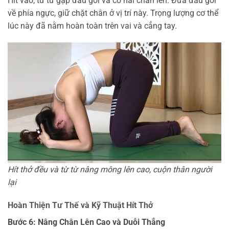
Hít vào, từ từ gập đầu gối và co hai chân lên. Đưa đầu gối
về phía ngực, giữ chặt chân ở vị trí này. Trọng lượng cơ thể
lúc này đã nằm hoàn toàn trên vai và cẳng tay.
Hít thở đều và từ từ nâng mông lên cao, cuộn thân người
lại
Hoàn Thiện Tư Thế và Kỹ Thuật Hít Thở
Bước 6: Nâng Chân Lên Cao và Duỗi Thẳng