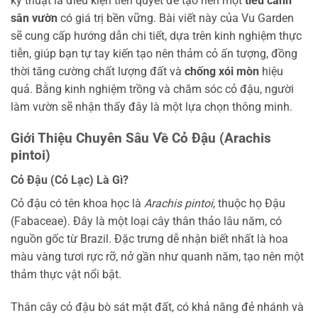
kỹ thuật là điều kiện tiên quyết để tạo nên một
tiểu cảnh
sân vườn
có giá trị bền vững. Bài viết này của Vu Garden
sẽ cung cấp hướng dẫn chi tiết, dựa trên kinh nghiệm thực
tiễn, giúp bạn tự tay kiến tạo nên thảm cỏ ấn tượng, đồng
thời tăng cường chất lượng đất và
chống xói mòn
hiệu
quả. Bằng kinh nghiệm trồng và chăm sóc cỏ đậu, người
làm vườn sẽ nhận thấy đây là một lựa chọn thông minh.
Giới Thiệu Chuyên Sâu Về Cỏ Đậu (Arachis
pintoi)
Cỏ Đậu (Cỏ Lạc) Là Gì?
Cỏ đậu có tên khoa học là
Arachis pintoi
, thuộc họ Đậu
(Fabaceae). Đây là một loại cây thân thảo lâu năm, có
nguồn gốc từ Brazil. Đặc trưng dễ nhận biết nhất là hoa
màu vàng tươi rực rỡ, nở gần như quanh năm, tạo nên một
thảm thực vật nổi bật.
Thân cây cỏ đậu bò sát mặt đất, có khả năng đẻ nhánh và