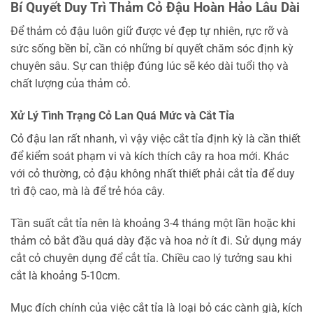
Bí Quyết Duy Trì Thảm Cỏ Đậu Hoàn Hảo Lâu Dài
Để thảm cỏ đậu luôn giữ được vẻ đẹp tự nhiên, rực rỡ và
sức sống bền bỉ, cần có những bí quyết chăm sóc định kỳ
chuyên sâu. Sự can thiệp đúng lúc sẽ kéo dài tuổi thọ và
chất lượng của thảm cỏ.
Xử Lý Tình Trạng Cỏ Lan Quá Mức và Cắt Tỉa
Cỏ đậu lan rất nhanh, vì vậy việc cắt tỉa định kỳ là cần thiết
để kiểm soát phạm vi và kích thích cây ra hoa mới. Khác
với cỏ thường, cỏ đậu không nhất thiết phải cắt tỉa để duy
trì độ cao, mà là để trẻ hóa cây.
Tần suất cắt tỉa nên là khoảng 3-4 tháng một lần hoặc khi
thảm cỏ bắt đầu quá dày đặc và hoa nở ít đi. Sử dụng máy
cắt cỏ chuyên dụng để cắt tỉa. Chiều cao lý tưởng sau khi
cắt là khoảng 5-10cm.
Mục đích chính của việc cắt tỉa là loại bỏ các cành già, kích