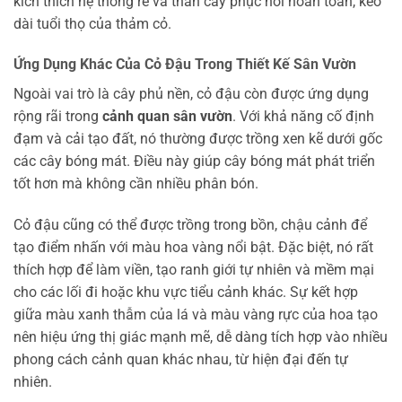
kích thích hệ thống rễ và thân cây phục hồi hoàn toàn, kéo
dài tuổi thọ của thảm cỏ.
Ứng Dụng Khác Của Cỏ Đậu Trong Thiết Kế Sân Vườn
Ngoài vai trò là cây phủ nền, cỏ đậu còn được ứng dụng
rộng rãi trong
cảnh quan sân vườn
. Với khả năng cố định
đạm và cải tạo đất, nó thường được trồng xen kẽ dưới gốc
các cây bóng mát. Điều này giúp cây bóng mát phát triển
tốt hơn mà không cần nhiều phân bón.
Cỏ đậu cũng có thể được trồng trong bồn, chậu cảnh để
tạo điểm nhấn với màu hoa vàng nổi bật. Đặc biệt, nó rất
thích hợp để làm viền, tạo ranh giới tự nhiên và mềm mại
cho các lối đi hoặc khu vực tiểu cảnh khác. Sự kết hợp
giữa màu xanh thẫm của lá và màu vàng rực của hoa tạo
nên hiệu ứng thị giác mạnh mẽ, dễ dàng tích hợp vào nhiều
phong cách cảnh quan khác nhau, từ hiện đại đến tự
nhiên.