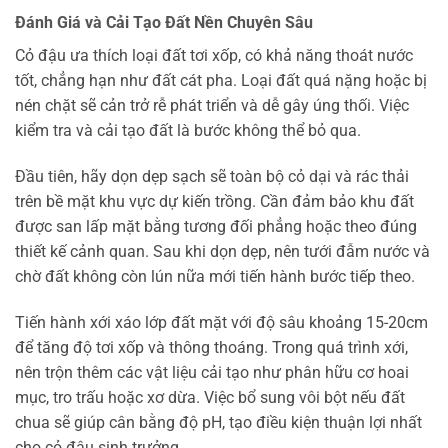
Đánh Giá và Cải Tạo Đất Nền Chuyên Sâu
Cỏ đậu ưa thích loại đất tơi xốp, có khả năng thoát nước
tốt, chẳng hạn như đất cát pha. Loại đất quá nặng hoặc bị
nén chặt sẽ cản trở rễ phát triển và dễ gây úng thối. Việc
kiểm tra và cải tạo đất là bước không thể bỏ qua.
Đầu tiên, hãy dọn dẹp sạch sẽ toàn bộ cỏ dại và rác thải
trên bề mặt khu vực dự kiến trồng. Cần đảm bảo khu đất
được san lấp mặt bằng tương đối phẳng hoặc theo đúng
thiết kế cảnh quan. Sau khi dọn dẹp, nên tưới đẫm nước và
chờ đất không còn lún nữa mới tiến hành bước tiếp theo.
Tiến hành xới xáo lớp đất mặt với độ sâu khoảng 15-20cm
để tăng độ tơi xốp và thông thoáng. Trong quá trình xới,
nên trộn thêm các vật liệu cải tạo như phân hữu cơ hoai
mục, tro trấu hoặc xơ dừa. Việc bổ sung vôi bột nếu đất
chua sẽ giúp cân bằng độ pH, tạo điều kiện thuận lợi nhất
cho cỏ đậu sinh trưởng.