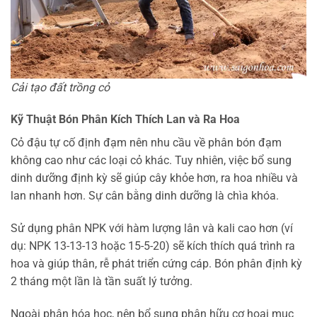
Cải tạo đất trồng cỏ
Kỹ Thuật Bón Phân Kích Thích Lan và Ra Hoa
Cỏ đậu tự cố định đạm nên nhu cầu về phân bón đạm
không cao như các loại cỏ khác. Tuy nhiên, việc bổ sung
dinh dưỡng định kỳ sẽ giúp cây khỏe hơn, ra hoa nhiều và
lan nhanh hơn. Sự cân bằng dinh dưỡng là chìa khóa.
Sử dụng phân NPK với hàm lượng lân và kali cao hơn (ví
dụ: NPK 13-13-13 hoặc 15-5-20) sẽ kích thích quá trình ra
hoa và giúp thân, rễ phát triển cứng cáp. Bón phân định kỳ
2 tháng một lần là tần suất lý tưởng.
Ngoài phân hóa học, nên bổ sung phân hữu cơ hoai mục