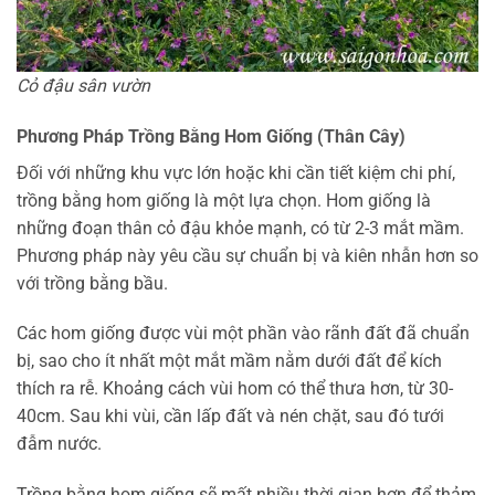
Cỏ đậu sân vườn
Phương Pháp Trồng Bằng Hom Giống (Thân Cây)
Đối với những khu vực lớn hoặc khi cần tiết kiệm chi phí,
trồng bằng hom giống là một lựa chọn. Hom giống là
những đoạn thân cỏ đậu khỏe mạnh, có từ 2-3 mắt mầm.
Phương pháp này yêu cầu sự chuẩn bị và kiên nhẫn hơn so
với trồng bằng bầu.
Các hom giống được vùi một phần vào rãnh đất đã chuẩn
bị, sao cho ít nhất một mắt mầm nằm dưới đất để kích
thích ra rễ. Khoảng cách vùi hom có thể thưa hơn, từ 30-
40cm. Sau khi vùi, cần lấp đất và nén chặt, sau đó tưới
đẫm nước.
Trồng bằng hom giống sẽ mất nhiều thời gian hơn để thảm