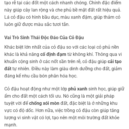
tạo rễ tại các đốt một cách nhanh chóng. Chính đặc điểm
này giúp cây lan rộng và che phủ bề mặt đất rất hiệu quả.
Lá cỏ đậu có hình bầu dục, màu xanh đậm, giúp thảm cỏ
luôn giữ được màu sắc tươi tắn.
Vai Trò Sinh Thái Độc Đáo Của Cỏ Đậu
Khác biệt lớn nhất của cỏ đậu so với các loại cỏ phủ nền
khác là khả năng
cố định đạm
từ không khí. Thông qua vi
khuẩn cộng sinh ở các nốt sần trên rễ, cỏ đậu giúp
cải tạo
đất
tự nhiên. Điều này làm giàu dinh dưỡng cho đất, giảm
đáng kể nhu cầu bón phân hóa học.
Cỏ đậu hoạt động như một lớp
phủ xanh
sinh học, giúp giữ
ẩm cho đất một cách tối ưu. Nó cũng là một giải pháp
tuyệt vời để
chống xói mòn
đất, đặc biệt là ở những khu
vực có độ dốc. Hơn nữa, việc trồng cỏ đậu còn giúp tăng
lượng vi sinh vật có lợi, tạo nên một môi trường đất khỏe
mạnh.