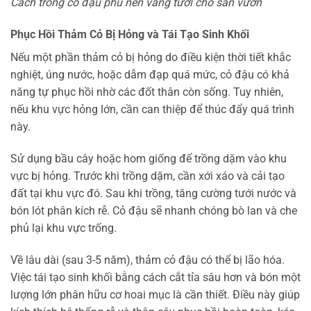
Cách trồng cỏ đậu phủ nền vàng tươi cho sân vườn
Phục Hồi Thảm Cỏ Bị Hỏng và Tái Tạo Sinh Khối
Nếu một phần thảm cỏ bị hỏng do điều kiện thời tiết khắc
nghiệt, úng nước, hoặc dẫm đạp quá mức, cỏ đậu có khả
năng tự phục hồi nhờ các đốt thân còn sống. Tuy nhiên,
nếu khu vực hỏng lớn, cần can thiệp để thúc đẩy quá trình
này.
Sử dụng bầu cây hoặc hom giống để trồng dặm vào khu
vực bị hỏng. Trước khi trồng dặm, cần xới xáo và cải tạo
đất tại khu vực đó. Sau khi trồng, tăng cường tưới nước và
bón lót phân kích rễ. Cỏ đậu sẽ nhanh chóng bò lan và che
phủ lại khu vực trống.
Về lâu dài (sau 3-5 năm), thảm cỏ đậu có thể bị lão hóa.
Việc tái tạo sinh khối bằng cách cắt tỉa sâu hơn và bón một
lượng lớn phân hữu cơ hoai mục là cần thiết. Điều này giúp