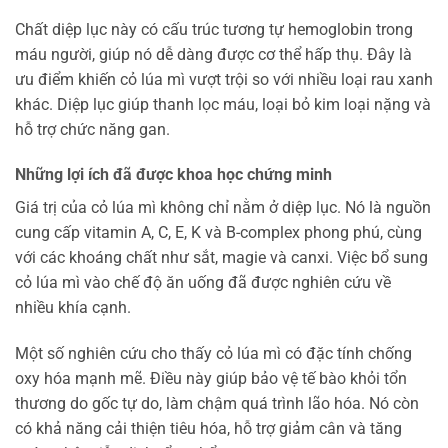
Chất diệp lục này có cấu trúc tương tự hemoglobin trong
máu người, giúp nó dễ dàng được cơ thể hấp thụ. Đây là
ưu điểm khiến cỏ lúa mì vượt trội so với nhiều loại rau xanh
khác. Diệp lục giúp thanh lọc máu, loại bỏ kim loại nặng và
hỗ trợ chức năng gan.
Những lợi ích đã được khoa học chứng minh
Giá trị của cỏ lúa mì không chỉ nằm ở diệp lục. Nó là nguồn
cung cấp vitamin A, C, E, K và B-complex phong phú, cùng
với các khoáng chất như sắt, magie và canxi. Việc bổ sung
cỏ lúa mì vào chế độ ăn uống đã được nghiên cứu về
nhiều khía cạnh.
Một số nghiên cứu cho thấy cỏ lúa mì có đặc tính chống
oxy hóa mạnh mẽ. Điều này giúp bảo vệ tế bào khỏi tổn
thương do gốc tự do, làm chậm quá trình lão hóa. Nó còn
có khả năng cải thiện tiêu hóa, hỗ trợ giảm cân và tăng