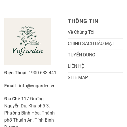
Hoa:
Trồng
Kỹ
Cây
Thuật
Khoai
Chăm
Lang
Sóc
Cảnh
Toàn
Thủy
THÔNG TIN
Diện
Sinh
Cho
Chi
Người
Tiết
Về Chúng Tôi
Mới
Và
Bắt
Toàn
Đầu
Diện
CHÍNH SÁCH BẢO MẬT
TUYỂN DỤNG
LIÊN HỆ
Điện Thoại
: 1900 633 441
SITE MAP
Email
: info@vugarden.vn
Địa Chỉ:
117 Đường
Nguyễn Du, Khu phố 3,
Phường Bình Hòa, Thành
phố Thuận An, Tỉnh Bình