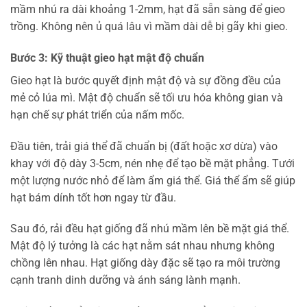
mầm nhú ra dài khoảng 1-2mm, hạt đã sẵn sàng để gieo
trồng. Không nên ủ quá lâu vì mầm dài dễ bị gãy khi gieo.
Bước 3: Kỹ thuật gieo hạt mật độ chuẩn
Gieo hạt là bước quyết định mật độ và sự đồng đều của
mẻ cỏ lúa mì. Mật độ chuẩn sẽ tối ưu hóa không gian và
hạn chế sự phát triển của nấm mốc.
Đầu tiên, trải giá thể đã chuẩn bị (đất hoặc xơ dừa) vào
khay với độ dày 3-5cm, nén nhẹ để tạo bề mặt phẳng. Tưới
một lượng nước nhỏ để làm ẩm giá thể. Giá thể ẩm sẽ giúp
hạt bám dính tốt hơn ngay từ đầu.
Sau đó, rải đều hạt giống đã nhú mầm lên bề mặt giá thể.
Mật độ lý tưởng là các hạt nằm sát nhau nhưng không
chồng lên nhau. Hạt giống dày đặc sẽ tạo ra môi trường
cạnh tranh dinh dưỡng và ánh sáng lành mạnh.