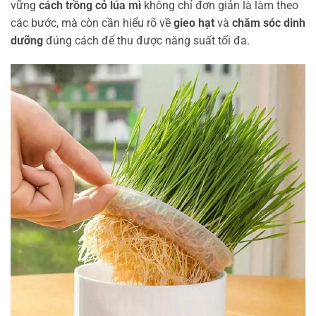
vững
cách trồng cỏ lúa mì
không chỉ đơn giản là làm theo
các bước, mà còn cần hiểu rõ về
gieo hạt
và
chăm sóc dinh
dưỡng
đúng cách để thu được năng suất tối đa.