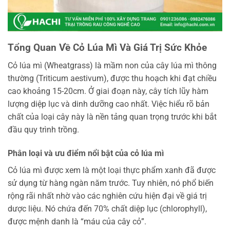
Tổng Quan Về Cỏ Lúa Mì Và Giá Trị Sức Khỏe
Cỏ lúa mì (Wheatgrass) là mầm non của cây lúa mì thông
thường (Triticum aestivum), được thu hoạch khi đạt chiều
cao khoảng 15-20cm. Ở giai đoạn này, cây tích lũy hàm
lượng diệp lục và dinh dưỡng cao nhất. Việc hiểu rõ bản
chất của loại cây này là nền tảng quan trọng trước khi bắt
đầu quy trình trồng.
Phân loại và ưu điểm nổi bật của cỏ lúa mì
Cỏ lúa mì được xem là một loại thực phẩm xanh đã được
sử dụng từ hàng ngàn năm trước. Tuy nhiên, nó phổ biến
rộng rãi nhất nhờ vào các nghiên cứu hiện đại về giá trị
dược liệu. Nó chứa đến 70% chất diệp lục (chlorophyll),
được mệnh danh là “máu của cây cỏ”.