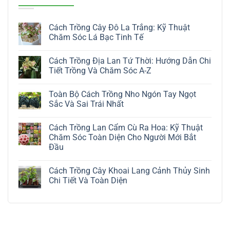
Cách Trồng Cây Đô La Trắng: Kỹ Thuật
Chăm Sóc Lá Bạc Tinh Tế
Không
có
Cách Trồng Địa Lan Tứ Thời: Hướng Dẫn Chi
bình
luận
Tiết Trồng Và Chăm Sóc A-Z
ở
Cách
Không
Trồng
có
Toàn Bộ Cách Trồng Nho Ngón Tay Ngọt
Cây
bình
Đô
luận
Sắc Và Sai Trái Nhất
La
ở
Trắng:
Cách
Không
Kỹ
Trồng
có
Cách Trồng Lan Cẩm Cù Ra Hoa: Kỹ Thuật
Thuật
Địa
bình
Chăm
Lan
luận
Chăm Sóc Toàn Diện Cho Người Mới Bắt
Sóc
Tứ
ở
Đầu
Lá
Thời:
Toàn
Bạc
Hướng
Bộ
Không
Tinh
Dẫn
Cách
có
Tế
Chi
Trồng
Cách Trồng Cây Khoai Lang Cảnh Thủy Sinh
bình
Tiết
Nho
luận
Chi Tiết Và Toàn Diện
Trồng
Ngón
ở
Và
Tay
Cách
Không
Chăm
Ngọt
Trồng
có
Sóc
Sắc
Lan
bình
A-
Và
Cẩm
luận
Z
Sai
Cù
ở
Trái
Ra
Cách
Nhất