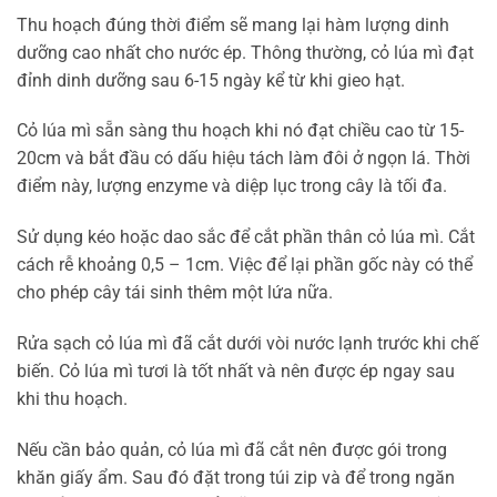
Thu hoạch đúng thời điểm sẽ mang lại hàm lượng dinh
dưỡng cao nhất cho nước ép. Thông thường, cỏ lúa mì đạt
đỉnh dinh dưỡng sau 6-15 ngày kể từ khi gieo hạt.
Cỏ lúa mì sẵn sàng thu hoạch khi nó đạt chiều cao từ 15-
20cm và bắt đầu có dấu hiệu tách làm đôi ở ngọn lá. Thời
điểm này, lượng enzyme và diệp lục trong cây là tối đa.
Sử dụng kéo hoặc dao sắc để cắt phần thân cỏ lúa mì. Cắt
cách rễ khoảng 0,5 – 1cm. Việc để lại phần gốc này có thể
cho phép cây tái sinh thêm một lứa nữa.
Rửa sạch cỏ lúa mì đã cắt dưới vòi nước lạnh trước khi chế
biến. Cỏ lúa mì tươi là tốt nhất và nên được ép ngay sau
khi thu hoạch.
Nếu cần bảo quản, cỏ lúa mì đã cắt nên được gói trong
khăn giấy ẩm. Sau đó đặt trong túi zip và để trong ngăn