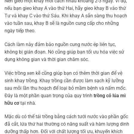
Nên gieo một khay mới cách nhau khoảng 2-3 ngày. Ví dụ,
nếu bạn gieo khay A vào thứ Hai, hãy gieo khay B vào thứ
Tư và khay C vào thứ Sáu. Khi khay A sẵn sàng thu hoạch
vào tuần sau, khay B sẽ là nguồn cung cấp cho những
ngày tiếp theo.
Cách làm này đảm bảo nguồn cung nước ép liên tục,
không bị gián đoạn. Nó cũng giúp bạn tối ưu hóa việc sử
dụng không gian và thời gian chăm sóc.
Việc trồng xen kẽ cũng giúp bạn có thêm thời gian để vệ
sinh khay trồng. Khay trồng cần được làm sạch kỹ lưỡng
sau mỗi lần thu hoạch để loại bỏ mầm bệnh và nấm mốc.
Đây là một phần quan trọng của quy trình
trồng cỏ lúa mì
hữu cơ
tại nhà.
Mặc dù có thể tái trồng bằng cách tưới nước vào phần gốc
đã cắt, lứa thứ hai thường có năng suất và hàm lượng dinh
dưỡng thấp hơn. Đối với chất lượng tối ưu, khuyến khích