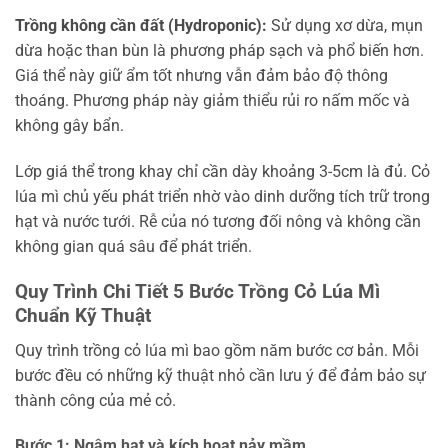
Trồng không cần đất (Hydroponic):
Sử dụng xơ dừa, mụn
dừa hoặc than bùn là phương pháp sạch và phổ biến hơn.
Giá thể này giữ ẩm tốt nhưng vẫn đảm bảo độ thông
thoáng. Phương pháp này giảm thiểu rủi ro nấm mốc và
không gây bẩn.
Lớp giá thể trong khay chỉ cần dày khoảng 3-5cm là đủ. Cỏ
lúa mì chủ yếu phát triển nhờ vào dinh dưỡng tích trữ trong
hạt và nước tưới. Rễ của nó tương đối nông và không cần
không gian quá sâu để phát triển.
Quy Trình Chi Tiết 5 Bước Trồng Cỏ Lúa Mì
Chuẩn Kỹ Thuật
Quy trình trồng cỏ lúa mì bao gồm năm bước cơ bản. Mỗi
bước đều có những kỹ thuật nhỏ cần lưu ý để đảm bảo sự
thành công của mẻ cỏ.
Bước 1: Ngâm hạt và kích hoạt nảy mầm