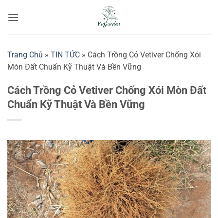
Bỏ
qua
nội
dung
Trang Chủ
»
TIN TỨC
»
Cách Trồng Cỏ Vetiver Chống Xói
Mòn Đất Chuẩn Kỹ Thuật Và Bền Vững
Cách Trồng Cỏ Vetiver Chống Xói Mòn Đất
Chuẩn Kỹ Thuật Và Bền Vững