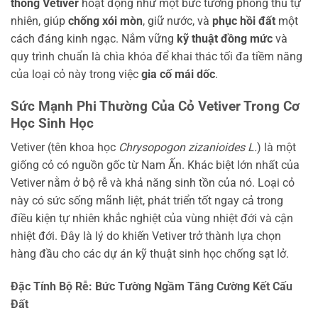
thống Vetiver
hoạt động như một bức tường phòng thủ tự
nhiên, giúp
chống xói mòn
, giữ nước, và
phục hồi đất
một
cách đáng kinh ngạc. Nắm vững
kỹ thuật đồng mức
và
quy trình chuẩn là chìa khóa để khai thác tối đa tiềm năng
của loại cỏ này trong việc
gia cố mái dốc
.
Sức Mạnh Phi Thường Của Cỏ Vetiver Trong Cơ
Học Sinh Học
Vetiver (tên khoa học
Chrysopogon zizanioides L.
) là một
giống cỏ có nguồn gốc từ Nam Ấn. Khác biệt lớn nhất của
Vetiver nằm ở bộ rễ và khả năng sinh tồn của nó. Loại cỏ
này có sức sống mãnh liệt, phát triển tốt ngay cả trong
điều kiện tự nhiên khắc nghiệt của vùng nhiệt đới và cận
nhiệt đới. Đây là lý do khiến Vetiver trở thành lựa chọn
hàng đầu cho các dự án kỹ thuật sinh học chống sạt lở.
Đặc Tính Bộ Rễ: Bức Tường Ngầm Tăng Cường Kết Cấu
Đất