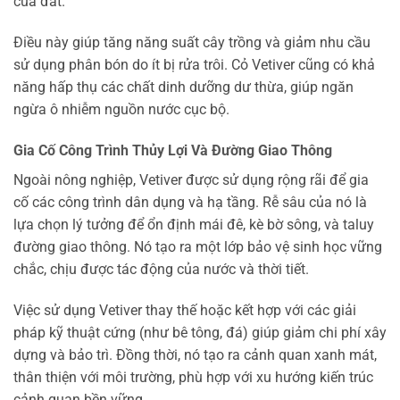
của đất.
Điều này giúp tăng năng suất cây trồng và giảm nhu cầu
sử dụng phân bón do ít bị rửa trôi. Cỏ Vetiver cũng có khả
năng hấp thụ các chất dinh dưỡng dư thừa, giúp ngăn
ngừa ô nhiễm nguồn nước cục bộ.
Gia Cố Công Trình Thủy Lợi Và Đường Giao Thông
Ngoài nông nghiệp, Vetiver được sử dụng rộng rãi để gia
cố các công trình dân dụng và hạ tầng. Rễ sâu của nó là
lựa chọn lý tưởng để ổn định mái đê, kè bờ sông, và taluy
đường giao thông. Nó tạo ra một lớp bảo vệ sinh học vững
chắc, chịu được tác động của nước và thời tiết.
Việc sử dụng Vetiver thay thế hoặc kết hợp với các giải
pháp kỹ thuật cứng (như bê tông, đá) giúp giảm chi phí xây
dựng và bảo trì. Đồng thời, nó tạo ra cảnh quan xanh mát,
thân thiện với môi trường, phù hợp với xu hướng kiến trúc
cảnh quan bền vững.