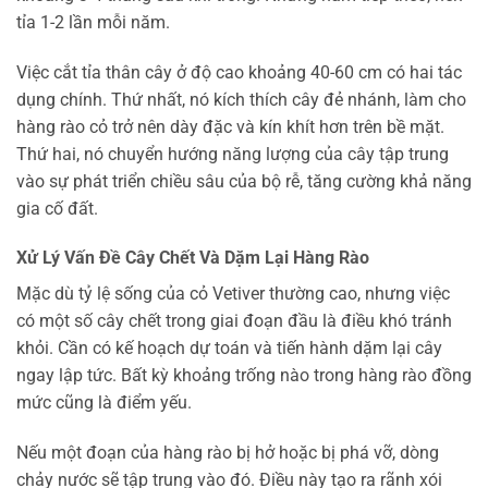
tỉa 1-2 lần mỗi năm.
Việc cắt tỉa thân cây ở độ cao khoảng 40-60 cm có hai tác
dụng chính. Thứ nhất, nó kích thích cây đẻ nhánh, làm cho
hàng rào cỏ trở nên dày đặc và kín khít hơn trên bề mặt.
Thứ hai, nó chuyển hướng năng lượng của cây tập trung
vào sự phát triển chiều sâu của bộ rễ, tăng cường khả năng
gia cố đất.
Xử Lý Vấn Đề Cây Chết Và Dặm Lại Hàng Rào
Mặc dù tỷ lệ sống của cỏ Vetiver thường cao, nhưng việc
có một số cây chết trong giai đoạn đầu là điều khó tránh
khỏi. Cần có kế hoạch dự toán và tiến hành dặm lại cây
ngay lập tức. Bất kỳ khoảng trống nào trong hàng rào đồng
mức cũng là điểm yếu.
Nếu một đoạn của hàng rào bị hở hoặc bị phá vỡ, dòng
chảy nước sẽ tập trung vào đó. Điều này tạo ra rãnh xói