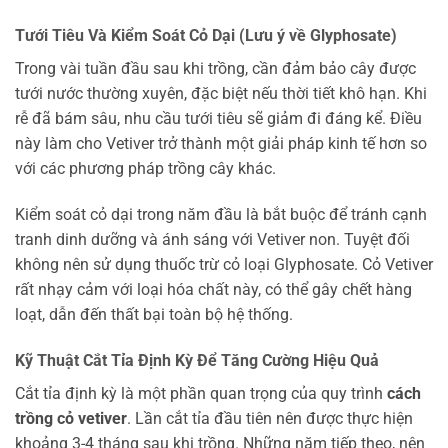
Tưới Tiêu Và Kiểm Soát Cỏ Dại (Lưu ý về Glyphosate)
Trong vài tuần đầu sau khi trồng, cần đảm bảo cây được
tưới nước thường xuyên, đặc biệt nếu thời tiết khô hạn. Khi
rễ đã bám sâu, nhu cầu tưới tiêu sẽ giảm đi đáng kể. Điều
này làm cho Vetiver trở thành một giải pháp kinh tế hơn so
với các phương pháp trồng cây khác.
Kiểm soát cỏ dại trong năm đầu là bắt buộc để tránh cạnh
tranh dinh dưỡng và ánh sáng với Vetiver non. Tuyệt đối
không nên sử dụng thuốc trừ cỏ loại Glyphosate. Cỏ Vetiver
rất nhạy cảm với loại hóa chất này, có thể gây chết hàng
loạt, dẫn đến thất bại toàn bộ hệ thống.
Kỹ Thuật Cắt Tỉa Định Kỳ Để Tăng Cường Hiệu Quả
Cắt tỉa định kỳ là một phần quan trọng của quy trình
cách
trồng cỏ vetiver
. Lần cắt tỉa đầu tiên nên được thực hiện
khoảng 3-4 tháng sau khi trồng. Những năm tiếp theo, nên