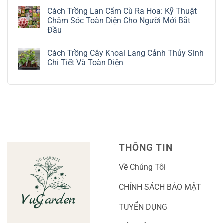
Kỹ
Trồng
có
Cách Trồng Lan Cẩm Cù Ra Hoa: Kỹ Thuật
Thuật
Địa
bình
Chăm
Lan
luận
Chăm Sóc Toàn Diện Cho Người Mới Bắt
Sóc
Tứ
ở
Đầu
Lá
Thời:
Toàn
Bạc
Hướng
Bộ
Không
Tinh
Dẫn
Cách
có
Tế
Chi
Trồng
Cách Trồng Cây Khoai Lang Cảnh Thủy Sinh
bình
Tiết
Nho
luận
Chi Tiết Và Toàn Diện
Trồng
Ngón
ở
Và
Tay
Cách
Không
Chăm
Ngọt
Trồng
có
Sóc
Sắc
Lan
bình
A-
Và
Cẩm
luận
Z
Sai
Cù
ở
Trái
Ra
Cách
Nhất
Hoa:
Trồng
Kỹ
Cây
Thuật
Khoai
Chăm
Lang
Sóc
Cảnh
Toàn
Thủy
THÔNG TIN
Diện
Sinh
Cho
Chi
Người
Tiết
Về Chúng Tôi
Mới
Và
Bắt
Toàn
Đầu
Diện
CHÍNH SÁCH BẢO MẬT
TUYỂN DỤNG