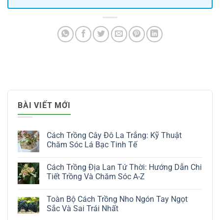
BÀI VIẾT MỚI
Cách Trồng Cây Đô La Trắng: Kỹ Thuật
Chăm Sóc Lá Bạc Tinh Tế
Không
có
Cách Trồng Địa Lan Tứ Thời: Hướng Dẫn Chi
bình
luận
Tiết Trồng Và Chăm Sóc A-Z
ở
Cách
Không
Trồng
có
Toàn Bộ Cách Trồng Nho Ngón Tay Ngọt
Cây
bình
Đô
luận
Sắc Và Sai Trái Nhất
La
ở
Trắng:
Cách
Không