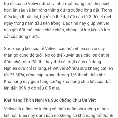
Bộ rễ của cỏ Vetiver được ví như một mạng lưới thép sinh
học, ăn sâu và lan rộng thẳng đứng xuống lòng đất. Trong
điều kiện thuận lợi, bộ rễ có thể đạt độ sâu từ 3 đến 4 mét
ngay trong năm đầu tiên trồng. Đặc tính này giúp Vetiver
neo giữ đất một cách chắc chắn, chống lại lực kéo và lực
cắt của dòng nước.
Sức kháng kéo của rễ Vetiver cao hơn nhiều so với cây
thân gỗ cùng độ tuổi. Nó có thể xuyên qua các lớp đất bị
đầm chặt như đất thịt hay đất sét một cách dễ dàng.
Nghiên cứu chỉ ra rằng, rễ Vetiver sở hữu sức kháng cắt lên
tới 75 MPa, cứng cáp tương đương 1/6 thanh thép nhẹ.
Khả năng này giúp tăng cường khả năng chịu lực của đất
lên đến 39% ở độ sâu 0.5 mét.
Khả Năng Thích Nghi Và Sức Chống Chịu Ưu Việt
Vetiver là giống cỏ không có thân ngầm và không ra hoa
kết hạt. Điều này đảm bảo nó không có khả năng trở thành