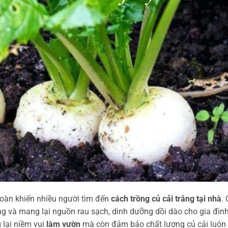
oàn khiến nhiều người tìm đến
cách trồng củ cải trắng tại nhà
.
ồng và mang lại nguồn rau sạch, dinh dưỡng dồi dào cho gia đìn
 lại niềm vui
làm vườn
mà còn đảm bảo chất lượng củ cải luôn