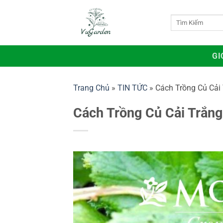
Bỏ
qua
Tìm
kiếm:
nội
dung
GI
Trang Chủ
»
TIN TỨC
»
Cách Trồng Củ Cải
Cách Trồng Củ Cải Trắng