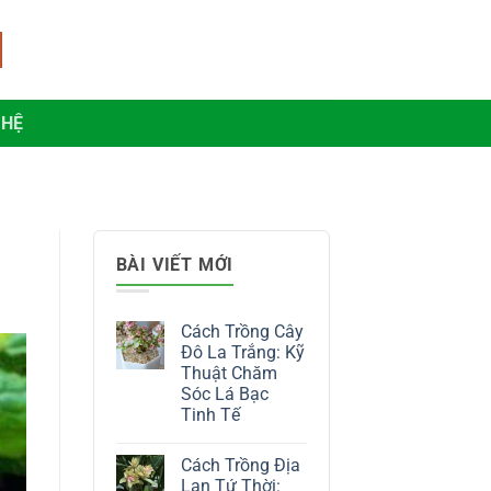
 HỆ
BÀI VIẾT MỚI
Cách Trồng Cây
Đô La Trắng: Kỹ
Thuật Chăm
Sóc Lá Bạc
Tinh Tế
Không
có
Cách Trồng Địa
bình
luận
Lan Tứ Thời: