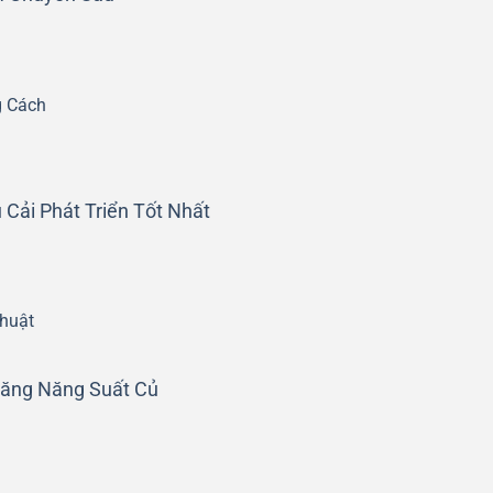
g Cách
ải Phát Triển Tốt Nhất
huật
Tăng Năng Suất Củ