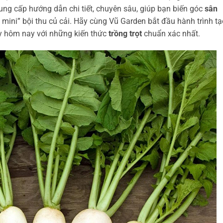
cung cấp hướng dẫn chi tiết, chuyên sâu, giúp bạn biến góc
sân
ini” bội thu củ cải. Hãy cùng Vũ Garden bắt đầu hành trình tạ
ay hôm nay với những kiến thức
trồng trọt
chuẩn xác nhất.