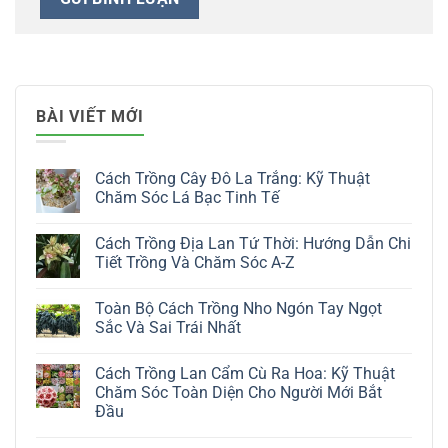
BÀI VIẾT MỚI
Cách Trồng Cây Đô La Trắng: Kỹ Thuật
Chăm Sóc Lá Bạc Tinh Tế
Không
có
Cách Trồng Địa Lan Tứ Thời: Hướng Dẫn Chi
bình
luận
Tiết Trồng Và Chăm Sóc A-Z
ở
Cách
Không
Trồng
có
Toàn Bộ Cách Trồng Nho Ngón Tay Ngọt
Cây
bình
Đô
luận
Sắc Và Sai Trái Nhất
La
ở
Trắng:
Cách
Không
Kỹ
Trồng
có
Cách Trồng Lan Cẩm Cù Ra Hoa: Kỹ Thuật
Thuật
Địa
bình
Chăm
Lan
luận
Chăm Sóc Toàn Diện Cho Người Mới Bắt
Sóc
Tứ
ở
Đầu
Lá
Thời:
Toàn
Bạc
Hướng
Bộ
Không
Tinh
Dẫn
Cách
có