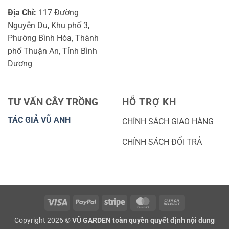
Địa Chỉ:
117 Đường
Nguyễn Du, Khu phố 3,
Phường Bình Hòa, Thành
phố Thuận An, Tỉnh Bình
Dương
TƯ VẤN CÂY TRỒNG
HỖ TRỢ KH
TÁC GIẢ VŨ ANH
CHÍNH SÁCH GIAO HÀNG
CHÍNH SÁCH ĐỔI TRẢ
Visa
PayPal
Stripe
MasterCard
Cash
On
Copyright 2026 ©
VŨ GARDEN toàn quyền quyết định nội dung
Delivery