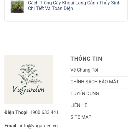
Tế
Chi
Trồng
Cách Trồng Cây Khoai Lang Cảnh Thủy Sinh
bình
Tiết
Nho
luận
Chi Tiết Và Toàn Diện
Trồng
Ngón
ở
Và
Tay
Cách
Không
Chăm
Ngọt
Trồng
có
Sóc
Sắc
Lan
bình
A-
Và
Cẩm
luận
Z
Sai
Cù
ở
Trái
Ra
Cách
Nhất
Hoa:
Trồng
Kỹ
Cây
Thuật
Khoai
Chăm
Lang
Sóc
Cảnh
Toàn
Thủy
THÔNG TIN
Diện
Sinh
Cho
Chi
Người
Tiết
Về Chúng Tôi
Mới
Và
Bắt
Toàn
Đầu
Diện
CHÍNH SÁCH BẢO MẬT
TUYỂN DỤNG
LIÊN HỆ
Điện Thoại
: 1900 633 441
SITE MAP
Email
: info@vugarden.vn