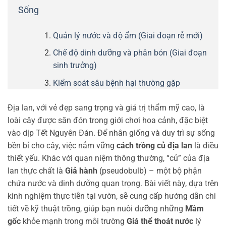
Sống
Quản lý nước và độ ẩm (Giai đoạn rễ mới)
Chế độ dinh dưỡng và phân bón (Giai đoạn
sinh trưởng)
Kiểm soát sâu bệnh hại thường gặp
Địa lan, với vẻ đẹp sang trọng và giá trị thẩm mỹ cao, là
loài cây được săn đón trong giới chơi hoa cảnh, đặc biệt
vào dịp Tết Nguyên Đán. Để nhân giống và duy trì sự sống
bền bỉ cho cây, việc nắm vững
cách trồng củ địa lan
là điều
thiết yếu. Khác với quan niệm thông thường, “củ” của địa
lan thực chất là
Giả hành
(pseudobulb) – một bộ phận
chứa nước và dinh dưỡng quan trọng. Bài viết này, dựa trên
kinh nghiệm thực tiễn tại vườn, sẽ cung cấp hướng dẫn chi
tiết về kỹ thuật trồng, giúp bạn nuôi dưỡng những
Mầm
gốc
khỏe mạnh trong môi trường
Giá thể thoát nước
lý