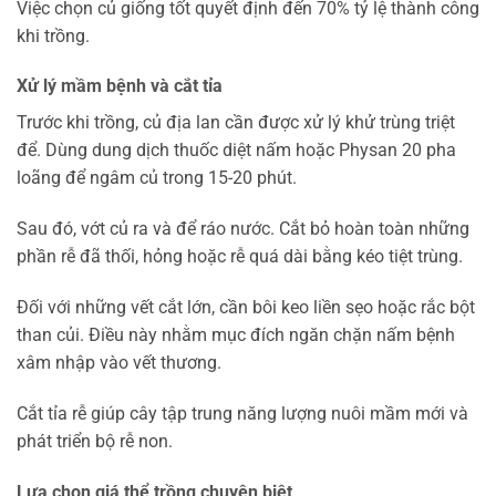
Việc chọn củ giống tốt quyết định đến 70% tỷ lệ thành công
khi trồng.
Xử lý mầm bệnh và cắt tỉa
Trước khi trồng, củ địa lan cần được xử lý khử trùng triệt
để. Dùng dung dịch thuốc diệt nấm hoặc Physan 20 pha
loãng để ngâm củ trong 15-20 phút.
Sau đó, vớt củ ra và để ráo nước. Cắt bỏ hoàn toàn những
phần rễ đã thối, hỏng hoặc rễ quá dài bằng kéo tiệt trùng.
Đối với những vết cắt lớn, cần bôi keo liền sẹo hoặc rắc bột
than củi. Điều này nhằm mục đích ngăn chặn nấm bệnh
xâm nhập vào vết thương.
Cắt tỉa rễ giúp cây tập trung năng lượng nuôi mầm mới và
phát triển bộ rễ non.
Lựa chọn giá thể trồng chuyên biệt