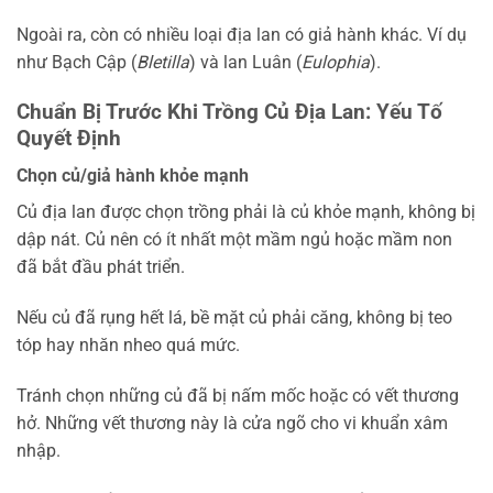
Ngoài ra, còn có nhiều loại địa lan có giả hành khác. Ví dụ
như Bạch Cập (
Bletilla
) và lan Luân (
Eulophia
).
Chuẩn Bị Trước Khi Trồng Củ Địa Lan: Yếu Tố
Quyết Định
Chọn củ/giả hành khỏe mạnh
Củ địa lan được chọn trồng phải là củ khỏe mạnh, không bị
dập nát. Củ nên có ít nhất một mầm ngủ hoặc mầm non
đã bắt đầu phát triển.
Nếu củ đã rụng hết lá, bề mặt củ phải căng, không bị teo
tóp hay nhăn nheo quá mức.
Tránh chọn những củ đã bị nấm mốc hoặc có vết thương
hở. Những vết thương này là cửa ngõ cho vi khuẩn xâm
nhập.