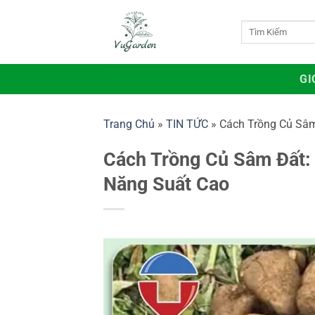
Bỏ
qua
Tìm
kiếm:
nội
dung
GI
Trang Chủ
»
TIN TỨC
»
Cách Trồng Củ Sâm
Cách Trồng Củ Sâm Đất:
Năng Suất Cao