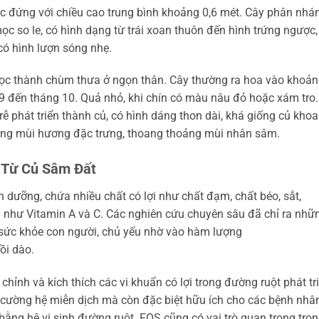
c đứng với chiều cao trung bình khoảng 0,6 mét. Cây phân nhá
c so le, có hình dạng từ trái xoan thuôn đến hình trứng ngược,
có hình lượn sóng nhẹ.
ọc thành chùm thưa ở ngọn thân. Cây thường ra hoa vào khoả
9 đến tháng 10. Quả nhỏ, khi chín có màu nâu đỏ hoặc xám tro.
ễ phát triển thành củ, có hình dáng thon dài, khá giống củ khoa
ng mùi hương đặc trưng, thoang thoảng mùi nhân sâm.
 Từ Củ Sâm Đất
dưỡng, chứa nhiều chất có lợi như chất đạm, chất béo, sắt,
g như Vitamin A và C. Các nghiên cứu chuyên sâu đã chỉ ra nhữ
 sức khỏe con người, chủ yếu nhờ vào hàm lượng
ồi dào.
chỉnh và kích thích các vi khuẩn có lợi trong đường ruột phát tr
 cường hệ miễn dịch mà còn đặc biệt hữu ích cho các bệnh nhâ
n bằng hệ vi sinh đường ruột. FOS cũng có vai trò quan trọng tro