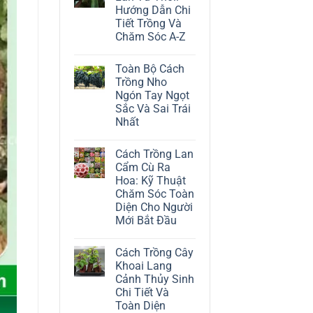
ở
Hướng Dẫn Chi
Cách
Trồng
Tiết Trồng Và
Cây
Chăm Sóc A-Z
Đô
La
Không
Trắng:
có
Kỹ
Toàn Bộ Cách
bình
Thuật
luận
Trồng Nho
Chăm
ở
Sóc
Ngón Tay Ngọt
Cách
Lá
Trồng
Sắc Và Sai Trái
Bạc
Địa
Tinh
Nhất
Lan
Tế
Tứ
Không
Thời:
có
Hướng
Cách Trồng Lan
bình
Dẫn
luận
Cẩm Cù Ra
Chi
ở
Tiết
Hoa: Kỹ Thuật
Toàn
Trồng
Bộ
Chăm Sóc Toàn
Và
Cách
Chăm
Diện Cho Người
Trồng
Sóc
Nho
Mới Bắt Đầu
A-
Ngón
Z
Không
Tay
có
Ngọt
Cách Trồng Cây
bình
Sắc
luận
Và
Khoai Lang
ở
Sai
Cảnh Thủy Sinh
Cách
Trái
Trồng
Nhất
Chi Tiết Và
Lan
Toàn Diện
Cẩm