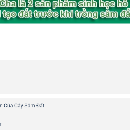
iễn Của Cây Sâm Đất
t