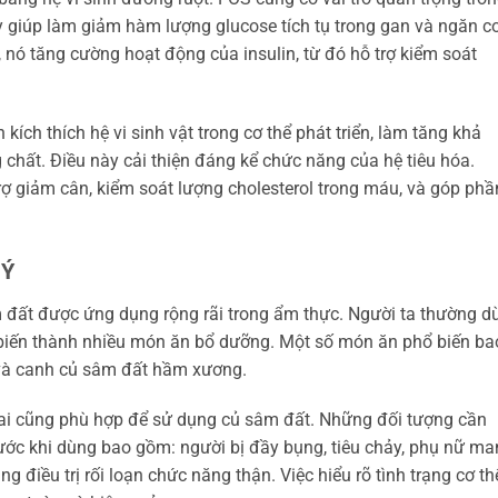
y giúp làm giảm hàm lượng glucose tích tụ trong gan và ngăn c
 nó tăng cường hoạt động của insulin, từ đó hỗ trợ kiểm soát
ích thích hệ vi sinh vật trong cơ thể phát triển, làm tăng khả
 chất. Điều này cải thiện đáng kể chức năng của hệ tiêu hóa.
trợ giảm cân, kiểm soát lượng cholesterol trong máu, và góp phầ
 Ý
 đất được ứng dụng rộng rãi trong ẩm thực. Người ta thường d
iến thành nhiều món ăn bổ dưỡng. Một số món ăn phổ biến ba
 và canh củ sâm đất hầm xương.
i ai cũng phù hợp để sử dụng củ sâm đất. Những đối tượng cần
rước khi dùng bao gồm: người bị đầy bụng, tiêu chảy, phụ nữ m
 điều trị rối loạn chức năng thận. Việc hiểu rõ tình trạng cơ th