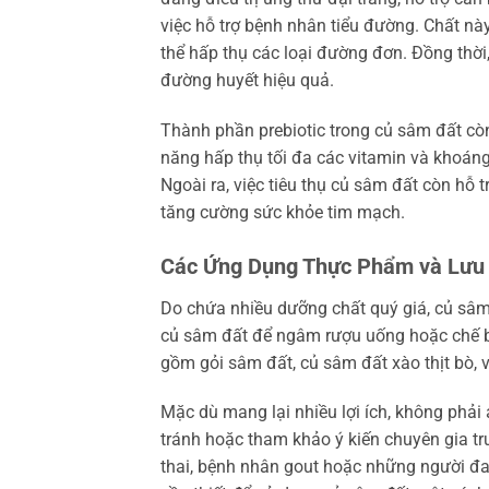
việc hỗ trợ bệnh nhân tiểu đường. Chất nà
thể hấp thụ các loại đường đơn. Đồng thời,
đường huyết hiệu quả.
Thành phần prebiotic trong củ sâm đất còn k
năng hấp thụ tối đa các vitamin và khoáng
Ngoài ra, việc tiêu thụ củ sâm đất còn hỗ 
tăng cường sức khỏe tim mạch.
Các Ứng Dụng Thực Phẩm và Lưu
Do chứa nhiều dưỡng chất quý giá, củ sâm
củ sâm đất để ngâm rượu uống hoặc chế b
gồm gỏi sâm đất, củ sâm đất xào thịt bò,
Mặc dù mang lại nhiều lợi ích, không phả
tránh hoặc tham khảo ý kiến chuyên gia t
thai, bệnh nhân gout hoặc những người đang