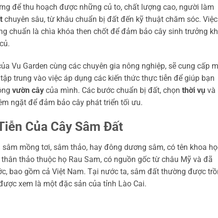
hưng để thu hoạch được những củ to, chất lượng cao, người làm
t
chuyên sâu, từ khâu chuẩn bị đất đến kỹ thuật chăm sóc. Việc
úng chuẩn là chìa khóa then chốt để đảm bảo cây sinh trưởng k
củ.
ế của Vu Garden cùng các chuyên gia nông nghiệp, sẽ cung cấp 
ôi tập trung vào việc áp dụng các kiến thức thực tiễn để giúp bạn
rộng
vườn cây
của mình. Các bước chuẩn bị đất, chọn
thời vụ
và
m ngặt để đảm bảo cây phát triển tối ưu.
 Tiễn Của Cây Sâm Đất
ọi sâm mồng tơi, sâm thảo, hay đông dương sâm, có tên khoa họ
ây thân thảo thuộc họ Rau Sam, có nguồn gốc từ châu Mỹ và đã
ước, bao gồm cả Việt Nam. Tại nước ta, sâm đất thường được tr
 được xem là một đặc sản của tỉnh Lào Cai.