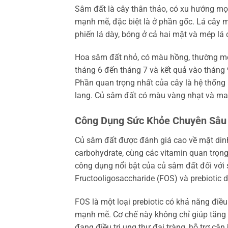
Sâm đất là cây thân thảo, có xu hướng mọ
mạnh mẽ, đặc biệt là ở phần gốc. Lá cây mọ
phiến lá dày, bóng ở cả hai mặt và mép lá 
Hoa sâm đất nhỏ, có màu hồng, thường m
tháng 6 đến tháng 7 và kết quả vào tháng 
Phần quan trọng nhất của cây là hệ thống r
lang. Củ sâm đất có màu vàng nhạt và ma
Công Dụng Sức Khỏe Chuyên Sâu
Củ sâm đất được đánh giá cao về mặt dinh 
carbohydrate, cùng các vitamin quan trọn
công dụng nổi bật của củ sâm đất đối với
Fructooligosaccharide (FOS) và prebiotic d
FOS là một loại prebiotic có khả năng điều 
mạnh mẽ. Cơ chế này không chỉ giúp tăng
đang điều trị ung thư đại tràng, hỗ trợ câ