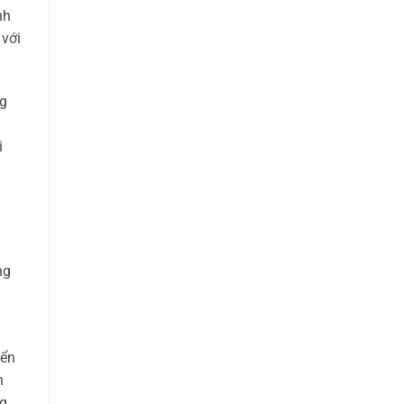
nh
 với
ng
i
ng
iển
n
ng