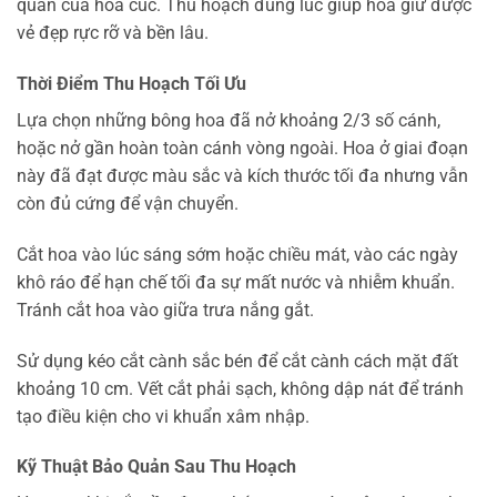
quản của hoa cúc. Thu hoạch đúng lúc giúp hoa giữ được
vẻ đẹp rực rỡ và bền lâu.
Thời Điểm Thu Hoạch Tối Ưu
Lựa chọn những bông hoa đã nở khoảng 2/3 số cánh,
hoặc nở gần hoàn toàn cánh vòng ngoài. Hoa ở giai đoạn
này đã đạt được màu sắc và kích thước tối đa nhưng vẫn
còn đủ cứng để vận chuyển.
Cắt hoa vào lúc sáng sớm hoặc chiều mát, vào các ngày
khô ráo để hạn chế tối đa sự mất nước và nhiễm khuẩn.
Tránh cắt hoa vào giữa trưa nắng gắt.
Sử dụng kéo cắt cành sắc bén để cắt cành cách mặt đất
khoảng 10 cm. Vết cắt phải sạch, không dập nát để tránh
tạo điều kiện cho vi khuẩn xâm nhập.
Kỹ Thuật Bảo Quản Sau Thu Hoạch