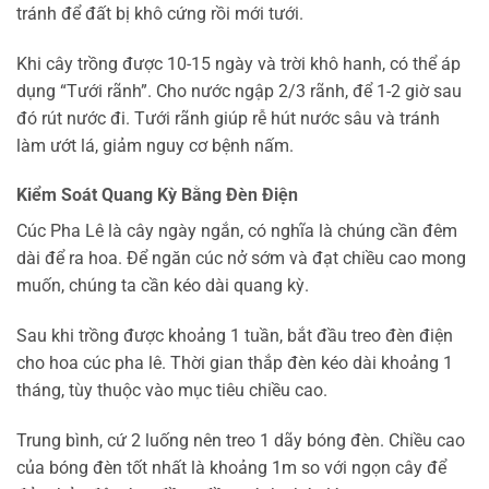
tránh để đất bị khô cứng rồi mới tưới.
Khi cây trồng được 10-15 ngày và trời khô hanh, có thể áp
dụng “Tưới rãnh”. Cho nước ngập 2/3 rãnh, để 1-2 giờ sau
đó rút nước đi. Tưới rãnh giúp rễ hút nước sâu và tránh
làm ướt lá, giảm nguy cơ bệnh nấm.
Kiểm Soát Quang Kỳ Bằng Đèn Điện
Cúc Pha Lê là cây ngày ngắn, có nghĩa là chúng cần đêm
dài để ra hoa. Để ngăn cúc nở sớm và đạt chiều cao mong
muốn, chúng ta cần kéo dài quang kỳ.
Sau khi trồng được khoảng 1 tuần, bắt đầu treo đèn điện
cho hoa cúc pha lê. Thời gian thắp đèn kéo dài khoảng 1
tháng, tùy thuộc vào mục tiêu chiều cao.
Trung bình, cứ 2 luống nên treo 1 dãy bóng đèn. Chiều cao
của bóng đèn tốt nhất là khoảng 1m so với ngọn cây để