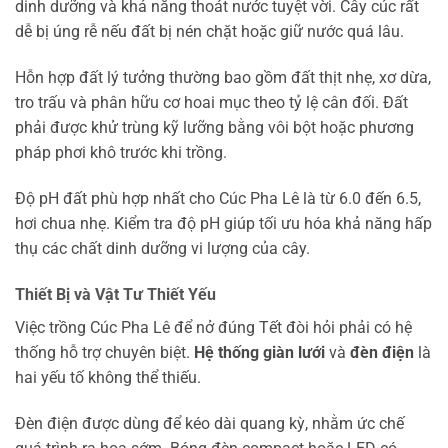
dinh dưỡng và khả năng thoát nước tuyệt vời. Cây cúc rất
dễ bị úng rễ nếu đất bị nén chặt hoặc giữ nước quá lâu.
Hỗn hợp đất lý tưởng thường bao gồm đất thịt nhẹ, xơ dừa,
tro trấu và phân hữu cơ hoai mục theo tỷ lệ cân đối. Đất
phải được khử trùng kỹ lưỡng bằng vôi bột hoặc phương
pháp phơi khô trước khi trồng.
Độ pH đất phù hợp nhất cho Cúc Pha Lê là từ 6.0 đến 6.5,
hơi chua nhẹ. Kiểm tra độ pH giúp tối ưu hóa khả năng hấp
thụ các chất dinh dưỡng vi lượng của cây.
Thiết Bị và Vật Tư Thiết Yếu
Việc trồng Cúc Pha Lê để nở đúng Tết đòi hỏi phải có hệ
thống hỗ trợ chuyên biệt.
Hệ thống giàn lưới
và
đèn điện
là
hai yếu tố không thể thiếu.
Đèn điện được dùng để kéo dài quang kỳ, nhằm ức chế