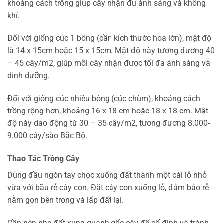
khoảng cách trồng giúp cây nhận đủ ánh sáng và không
khí.
Đối với giống cúc 1 bông (cần kích thước hoa lớn), mật độ
là 14 x 15cm hoặc 15 x 15cm. Mật độ này tương đương 40
– 45 cây/m2, giúp mỗi cây nhận được tối đa ánh sáng và
dinh dưỡng.
Đối với giống cúc nhiều bông (cúc chùm), khoảng cách
trồng rộng hơn, khoảng 16 x 18 cm hoặc 18 x 18 cm. Mật
độ này dao động từ 30 – 35 cây/m2, tương đương 8.000-
9.000 cây/sào Bắc Bộ.
Thao Tác Trồng Cây
Dùng đầu ngón tay chọc xuống đất thành một cái lỗ nhỏ
vừa với bầu rễ cây con. Đặt cây con xuống lỗ, đảm bảo rễ
nằm gọn bên trong và lấp đất lại.
Cần nén nhẹ đất xung quanh gốc cây để cố định và tránh