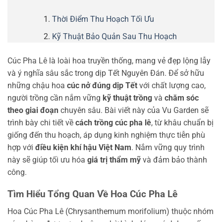
Thời Điểm Thu Hoạch Tối Ưu
Kỹ Thuật Bảo Quản Sau Thu Hoạch
Cúc Pha Lê là loài hoa truyền thống, mang vẻ đẹp lộng lẫy
và ý nghĩa sâu sắc trong dịp Tết Nguyên Đán. Để sở hữu
những chậu hoa
cúc nở đúng dịp Tết
với chất lượng cao,
người trồng cần nắm vững
kỹ thuật trồng
và
chăm sóc
theo giai đoạn
chuyên sâu. Bài viết này của Vu Garden sẽ
trình bày chi tiết về
cách trồng cúc pha lê
, từ khâu chuẩn bị
giống đến thu hoạch, áp dụng kinh nghiệm thực tiễn phù
hợp với
điều kiện khí hậu Việt Nam
. Nắm vững quy trình
này sẽ giúp tối ưu hóa
giá trị thẩm mỹ
và đảm bảo thành
công.
Tìm Hiểu Tổng Quan Về Hoa Cúc Pha Lê
Hoa Cúc Pha Lê (Chrysanthemum morifolium) thuộc nhóm