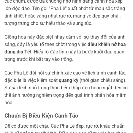
cúc chùm, được ưa chuộng nhờ hình dáng cánh hoa xếp
lớp độc đáo. Tên gọi “Pha Lê” xuất phát từ màu sắc trắng
tinh khiết hoặc vàng nhạt rực rỡ, mang vẻ đẹp quý phái,
tượng trưng cho sự hiếu thảo và sung túc.
Giống hoa này đặc biệt nhạy cảm với sự thay đổi của ánh
sáng, đây là yếu tố then chốt trong việc
điều khiển nở hoa
đúng dịp Tết
. Hiểu rõ đặc tính này là bước khởi đầu quan
trọng trước khi bắt tay vào trồng.
Cúc Pha Lê đòi hỏi sự chính xác cao về lịch trình canh tác,
đặc biệt là việc kiểm soát
quang kỳ
(thời gian chiếu sáng).
Sự sai lệch nhỏ trong thời điểm thắp đèn hoặc ngắt đèn có
thể ảnh hưởng nghiêm trọng đến quá trình phân hóa mầm
hoa.
Chuẩn Bị Điều Kiện Canh Tác
Để có được một chậu Cúc Pha Lê đẹp, rực rỡ, khâu chuẩn