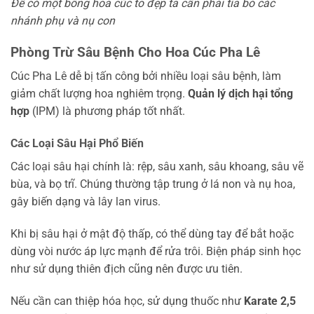
Để có một bông hoa cúc to đẹp ta cần phải tỉa bỏ các
nhánh phụ và nụ con
Phòng Trừ Sâu Bệnh Cho Hoa Cúc Pha Lê
Cúc Pha Lê dễ bị tấn công bởi nhiều loại sâu bệnh, làm
giảm chất lượng hoa nghiêm trọng.
Quản lý dịch hại tổng
hợp
(IPM) là phương pháp tốt nhất.
Các Loại Sâu Hại Phổ Biến
Các loại sâu hại chính là: rệp, sâu xanh, sâu khoang, sâu vẽ
bùa, và bọ trĩ. Chúng thường tập trung ở lá non và nụ hoa,
gây biến dạng và lây lan virus.
Khi bị sâu hại ở mật độ thấp, có thể dùng tay để bắt hoặc
dùng vòi nước áp lực mạnh để rửa trôi. Biện pháp sinh học
như sử dụng thiên địch cũng nên được ưu tiên.
Nếu cần can thiệp hóa học, sử dụng thuốc như
Karate 2,5