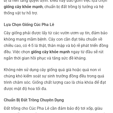
bị là nền tảng quyết định. Điều này bao gồm việc lựa chọn
giống cây khỏe mạnh
, chuẩn bị đất trồng lý tưởng và hệ
thống vật tư hỗ trợ.
Lựa Chọn Giống Cúc Pha Lê
Cây giống phải được lấy từ các vườn ươm uy tín, đảm bảo
không mang mầm bệnh. Cây con cần đạt tiêu chuẩn về
chiều cao, có 4-5 lá thật, thân mập và bộ rễ phát triển đồng
đều. Việc chọn
giống cây khỏe mạnh
ngay từ đầu sẽ rút
ngắn thời gian hồi phục và tăng sức đề kháng.
Không nên sử dụng cây giống quá già hoặc quá non vì
chúng khó kiểm soát sự sinh trưởng đồng đều trong quá
trình chăm sóc. Giống chất lượng cao là chìa khóa để đạt
được mật độ hoa tối đa.
Chuẩn Bị Đất Trồng Chuyên Dụng
Đất trồng cho Cúc Pha Lê cần đảm bảo độ tơi xốp, giàu