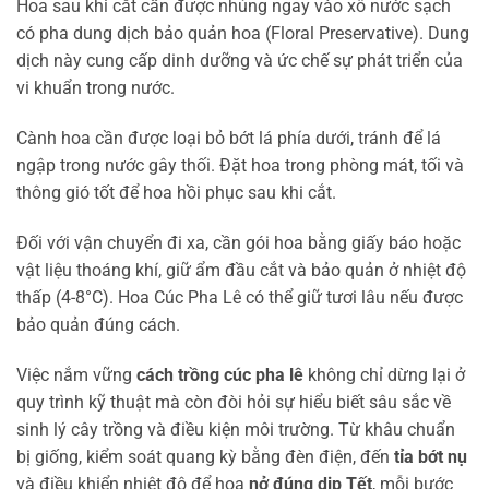
Hoa sau khi cắt cần được nhúng ngay vào xô nước sạch
có pha dung dịch bảo quản hoa (Floral Preservative). Dung
dịch này cung cấp dinh dưỡng và ức chế sự phát triển của
vi khuẩn trong nước.
Cành hoa cần được loại bỏ bớt lá phía dưới, tránh để lá
ngập trong nước gây thối. Đặt hoa trong phòng mát, tối và
thông gió tốt để hoa hồi phục sau khi cắt.
Đối với vận chuyển đi xa, cần gói hoa bằng giấy báo hoặc
vật liệu thoáng khí, giữ ẩm đầu cắt và bảo quản ở nhiệt độ
thấp (4-8°C). Hoa Cúc Pha Lê có thể giữ tươi lâu nếu được
bảo quản đúng cách.
Việc nắm vững
cách trồng cúc pha lê
không chỉ dừng lại ở
quy trình kỹ thuật mà còn đòi hỏi sự hiểu biết sâu sắc về
sinh lý cây trồng và điều kiện môi trường. Từ khâu chuẩn
bị giống, kiểm soát quang kỳ bằng đèn điện, đến
tỉa bớt nụ
và điều khiển nhiệt độ để hoa
nở đúng dịp Tết
, mỗi bước