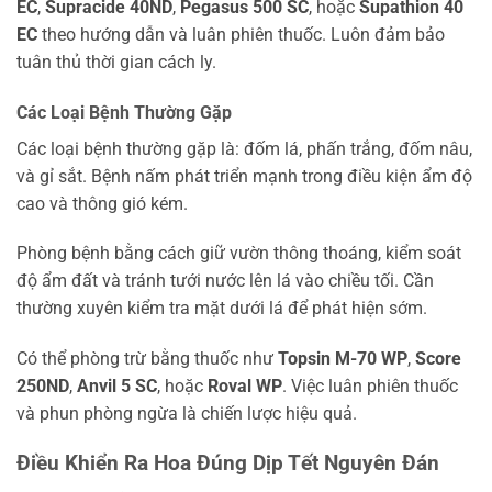
EC
,
Supracide 40ND
,
Pegasus 500 SC
, hoặc
Supathion 40
EC
theo hướng dẫn và luân phiên thuốc. Luôn đảm bảo
tuân thủ thời gian cách ly.
Các Loại Bệnh Thường Gặp
Các loại bệnh thường gặp là: đốm lá, phấn trắng, đốm nâu,
và gỉ sắt. Bệnh nấm phát triển mạnh trong điều kiện ẩm độ
cao và thông gió kém.
Phòng bệnh bằng cách giữ vườn thông thoáng, kiểm soát
độ ẩm đất và tránh tưới nước lên lá vào chiều tối. Cần
thường xuyên kiểm tra mặt dưới lá để phát hiện sớm.
Có thể phòng trừ bằng thuốc như
Topsin M-70 WP
,
Score
250ND
,
Anvil 5 SC
, hoặc
Roval WP
. Việc luân phiên thuốc
và phun phòng ngừa là chiến lược hiệu quả.
Điều Khiển Ra Hoa Đúng Dịp Tết Nguyên Đán