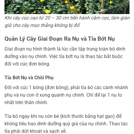
Khi cây cúc cao từ 20 – 30 cm tiến hành cắm cọc, làm giàn
giữ cho cây mọc thẳng không bị đổ
Quản Lý Cây Giai Đoạn Ra Nụ và Tỉa Bớt Nụ
Giai đoạn nụ hình thành là lúc cần tập trung toàn bộ dinh
dưỡng vào nụ chính. Việc tỉa bớt nụ là thao tác bắt buộc
đối với cúc đơn bông.
Tỉa Bớt Nụ và Chồi Phụ
Đối với cúc 1 bông (đơn bông), phải tỉa bỏ các cành nhánh
phụ và nụ con ở xung quanh nụ chính. Chỉ để lại 1 nụ to
nhất trên thân chính.
Tỉa bỏ ngay khi nụ còn bé (kích thước bằng hạt gạo) để
không tiêu hao dinh dưỡng quý giá của nụ chính. Thao tác
tỉa phải dứt khoát và sạch sẽ.