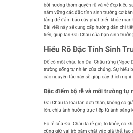
bởi hương thơm quyến rũ và vẻ đẹp kiêu sa
nắm vững các đặc tính sinh trưởng cơ bản
tảng để đảm bảo cây phát triển khỏe mạnh v
Bài viết này sẽ cung cấp hướng dẫn chi tiết
tiến, giúp lan Đai Châu của bạn sinh trưởng
Hiểu Rõ Đặc Tính Sinh T
Để có một chậu lan Đai Châu rừng (Ngọc Đ
trường sống tự nhiên của chúng. Sự hiểu b
các nguyên tắc này sẽ giúp cây thích nghi
Đặc điểm bộ rễ và môi trường tự 
Đai Châu là loài lan đơn thân, không có g
lớn, chịu ảnh hưởng trực tiếp từ ánh sáng 
Bộ rễ của Đai Châu là rễ gió, to khỏe, có k
cũng giữ vai trò bám chặt vào giá thể, tạo