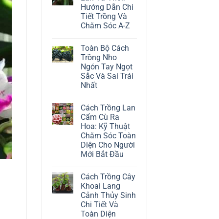
ở
Hướng Dẫn Chi
Cách
Trồng
Tiết Trồng Và
Cây
Chăm Sóc A-Z
Đô
La
Không
Trắng:
có
Kỹ
Toàn Bộ Cách
bình
Thuật
luận
Trồng Nho
Chăm
ở
Sóc
Ngón Tay Ngọt
Cách
Lá
Trồng
Sắc Và Sai Trái
Bạc
Địa
Tinh
Nhất
Lan
Tế
Tứ
Không
Thời:
có
Hướng
Cách Trồng Lan
bình
Dẫn
luận
Cẩm Cù Ra
Chi
ở
Tiết
Hoa: Kỹ Thuật
Toàn
Trồng
Bộ
Chăm Sóc Toàn
Và
Cách
Chăm
Diện Cho Người
Trồng
Sóc
Nho
Mới Bắt Đầu
A-
Ngón
Z
Không
Tay
có
Ngọt
Cách Trồng Cây
bình
Sắc
luận
Và
Khoai Lang
ở
Sai
Cảnh Thủy Sinh
Cách
Trái
Trồng
Nhất
Chi Tiết Và
Lan
Toàn Diện
Cẩm