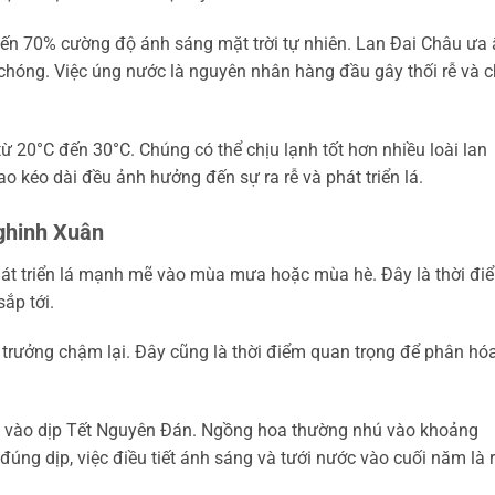
ến 70% cường độ ánh sáng mặt trời tự nhiên. Lan Đai Châu ưa
hóng. Việc úng nước là nguyên nhân hàng đầu gây thối rễ và c
ừ 20°C đến 30°C. Chúng có thể chịu lạnh tốt hơn nhiều loài lan
o kéo dài đều ảnh hưởng đến sự ra rễ và phát triển lá.
Nghinh Xuân
át triển lá mạnh mẽ vào mùa mưa hoặc mùa hè. Đây là thời đi
ắp tới.
trưởng chậm lại. Đây cũng là thời điểm quan trọng để phân hó
a vào dịp Tết Nguyên Đán. Ngồng hoa thường nhú vào khoảng
úng dịp, việc điều tiết ánh sáng và tưới nước vào cuối năm là r