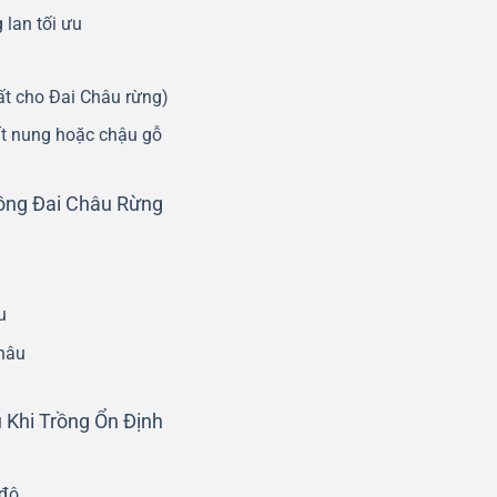
 lan tối ưu
ất cho Đai Châu rừng)
ất nung hoặc chậu gỗ
ồng Đai Châu Rừng
u
Châu
Khi Trồng Ổn Định
 độ