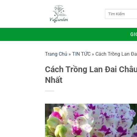
Bỏ
qua
Tìm
kiếm:
nội
dung
GI
Trang Chủ
»
TIN TỨC
»
Cách Trồng Lan Đa
Cách Trồng Lan Đai Châ
Nhất