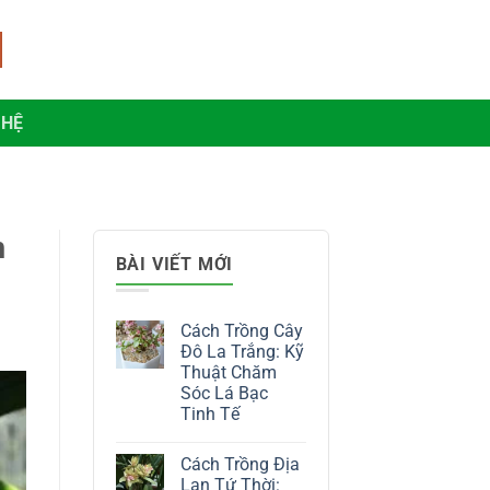
 HỆ
h
BÀI VIẾT MỚI
Cách Trồng Cây
Đô La Trắng: Kỹ
Thuật Chăm
Sóc Lá Bạc
Tinh Tế
Không
có
Cách Trồng Địa
bình
luận
Lan Tứ Thời: