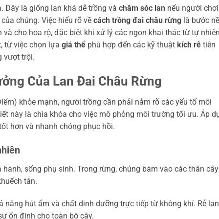
. Đây là giống lan khá dễ trồng và
chăm sóc lan
nếu người chơi
 của chúng. Việc hiểu rõ về
cách trồng đai châu rừng
là bước n
à cho hoa rộ, đặc biệt khi xử lý các ngọn khai thác từ tự nhiên
, từ việc chọn lựa
giá thể
phù hợp đến các kỹ thuật
kích rễ
tiên
 vượt trội.
rưởng Của Lan Đai Châu Rừng
iểm) khỏe mạnh, người trồng cần phải nắm rõ các yếu tố môi
iết này là chìa khóa cho việc mô phỏng môi trường tối ưu. Áp d
 tốt hơn và nhanh chóng phục hồi.
nhiên
iả hành, sống phụ sinh. Trong rừng, chúng bám vào các thân cây
khuếch tán.
hả năng hút ẩm và chất dinh dưỡng trực tiếp từ không khí. Rễ lan
 sự ổn định cho toàn bộ cây.