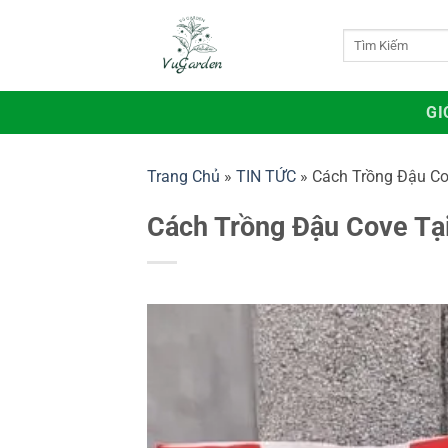
Bỏ
qua
Tìm
kiếm:
nội
dung
GI
Trang Chủ
»
TIN TỨC
»
Cách Trồng Đậu Co
Cách Trồng Đậu Cove Tại