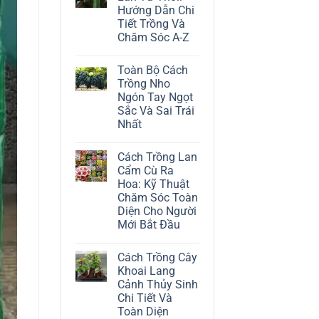
ở
Hướng Dẫn Chi
Cách
Trồng
Tiết Trồng Và
Cây
Chăm Sóc A-Z
Đô
La
Không
Trắng:
có
Kỹ
Toàn Bộ Cách
bình
Thuật
luận
Trồng Nho
Chăm
ở
Sóc
Ngón Tay Ngọt
Cách
Lá
Trồng
Sắc Và Sai Trái
Bạc
Địa
Tinh
Nhất
Lan
Tế
Tứ
Không
Thời:
có
Hướng
Cách Trồng Lan
bình
Dẫn
luận
Cẩm Cù Ra
Chi
ở
Tiết
Hoa: Kỹ Thuật
Toàn
Trồng
Bộ
Chăm Sóc Toàn
Và
Cách
Chăm
Diện Cho Người
Trồng
Sóc
Nho
Mới Bắt Đầu
A-
Ngón
Z
Không
Tay
có
Ngọt
Cách Trồng Cây
bình
Sắc
luận
Và
Khoai Lang
ở
Sai
Cảnh Thủy Sinh
Cách
Trái
Trồng
Nhất
Chi Tiết Và
Lan
Toàn Diện
Cẩm