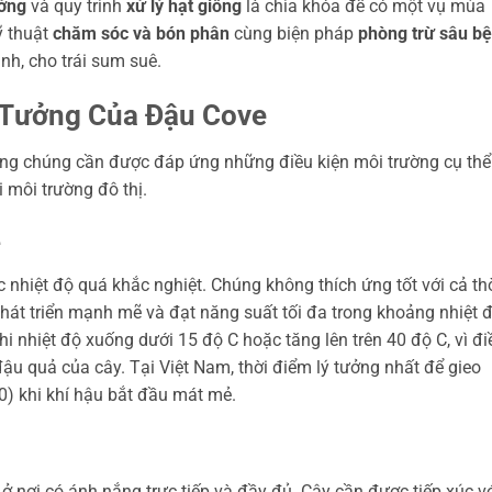
ưởng
và quy trình
xử lý hạt giống
là chìa khóa để có một vụ mùa
ỹ thuật
chăm sóc và bón phân
cùng biện pháp
phòng trừ sâu b
nh, cho trái sum suê.
ý Tưởng Của Đậu Cove
hưng chúng cần được đáp ứng những điều kiện môi trường cụ thể
i môi trường đô thị.
e
nhiệt độ quá khắc nghiệt. Chúng không thích ứng tốt với cả th
phát triển mạnh mẽ và đạt năng suất tối đa trong khoảng nhiệt 
hi nhiệt độ xuống dưới 15 độ C hoặc tăng lên trên 40 độ C, vì đi
ậu quả của cây. Tại Việt Nam, thời điểm lý tưởng nhất để gieo
0) khi khí hậu bắt đầu mát mẻ.
ở nơi có ánh nắng trực tiếp và đầy đủ. Cây cần được tiếp xúc v