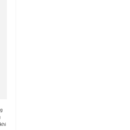
ng
g
khi