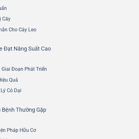
uẩn
ị Cây
hắn Cho Cây Leo
e Đạt Năng Suất Cao
Giai Đoạn Phát Triển
Hiệu Quả
Lý Cỏ Dại
u Bệnh Thường Gặp
iện Pháp Hữu Cơ