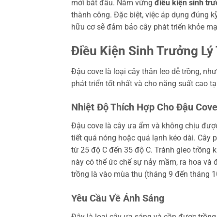
mới bắt đầu. Nắm vững
điều kiện sinh tr
thành công. Đặc biệt, việc áp dụng đúng k
hữu cơ sẽ đảm bảo cây phát triển khỏe mạ
Điều Kiện Sinh Trưởng L
Đậu cove là loại cây thân leo dễ trồng, n
phát triển tốt nhất và cho năng suất cao tạ
Nhiệt Độ Thích Hợp Cho Đậu Cov
Đậu cove là cây ưa ẩm và không chịu được 
tiết quá nóng hoặc quá lạnh kéo dài. Cây 
từ 25 độ C đến 35 độ C. Tránh gieo trồng k
này có thể ức chế sự nảy mầm, ra hoa và đ
trồng là vào mùa thu (tháng 9 đến tháng 1
Yêu Cầu Về Ánh Sáng
Đây là loại cây ưa sáng và cần được trồng 