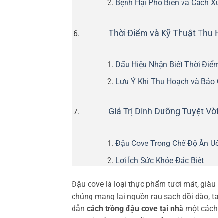
Bệnh Hại Phổ Biến và Cách X
Thời Điểm và Kỹ Thuật Thu
Dấu Hiệu Nhận Biết Thời Điể
Lưu Ý Khi Thu Hoạch và Bảo
Giá Trị Dinh Dưỡng Tuyệt Vờ
Đậu Cove Trong Chế Độ Ăn U
Lợi Ích Sức Khỏe Đặc Biệt
Đậu cove là loại thực phẩm tươi mát, giàu 
chúng mang lại nguồn rau sạch dồi dào, tạ
dẫn
cách trồng đậu cove tại nhà
một cách 