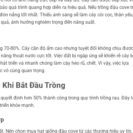
bảo quá trình quang hợp diễn ra hiệu quả. Nếu trồng đậu cove t
đón nắng tốt nhất. Thiếu ánh sáng sẽ làm cây còi cọc, thân yếu,
 quả, ảnh hưởng nghiêm trọng đến năng suất.
ng 70-80%. Cây cần độ ẩm cao nhưng tuyệt đối không chịu đượ
 năng thoát nước cực tốt. Việc đất bị ngập úng sẽ khiến rễ cây b
hát triển và nhanh chóng làm cây héo rũ, chết. Vì vậy, việc lựa
c vô cùng quan trọng.
 Khi Bắt Đầu Trồng
t quyết định hơn 50% thành công trong quy trình trồng rau. Đây l
triển khỏe mạnh.
ợp
ất. Nên chọn mua hạt giống đậu cove từ các thương hiệu uy tín,