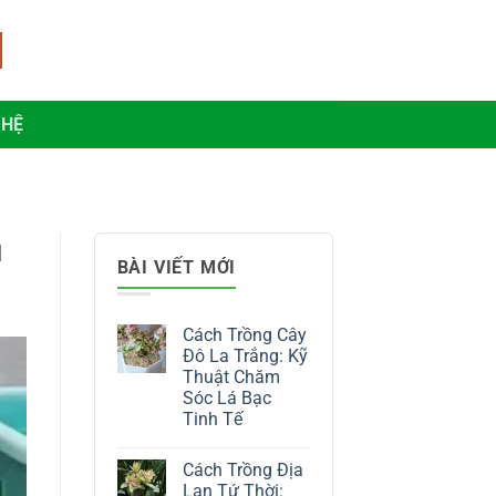
 HỆ
u
BÀI VIẾT MỚI
Cách Trồng Cây
Đô La Trắng: Kỹ
Thuật Chăm
Sóc Lá Bạc
Tinh Tế
Không
có
Cách Trồng Địa
bình
luận
Lan Tứ Thời: