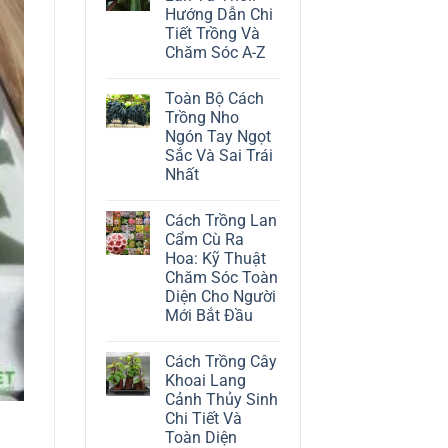
ở
Hướng Dẫn Chi
Cách
Trồng
Tiết Trồng Và
Cây
Chăm Sóc A-Z
Đô
La
Không
Trắng:
có
Kỹ
Toàn Bộ Cách
bình
Thuật
luận
Trồng Nho
Chăm
ở
Sóc
Ngón Tay Ngọt
Cách
Lá
Trồng
Sắc Và Sai Trái
Bạc
Địa
Tinh
Nhất
Lan
Tế
Tứ
Không
Thời:
có
Hướng
Cách Trồng Lan
bình
Dẫn
luận
Cẩm Cù Ra
Chi
ở
Tiết
Hoa: Kỹ Thuật
Toàn
Trồng
Bộ
Chăm Sóc Toàn
Và
Cách
Chăm
Diện Cho Người
Trồng
Sóc
Nho
Mới Bắt Đầu
A-
Ngón
Z
Không
Tay
có
Ngọt
Cách Trồng Cây
bình
Sắc
luận
Và
Khoai Lang
ở
Sai
Cảnh Thủy Sinh
Cách
Trái
Trồng
Nhất
Chi Tiết Và
Lan
Toàn Diện
Cẩm