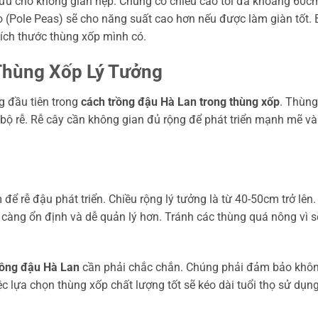
i ưu cho không gian hẹp. Chúng có chiều cao tối đa khoảng 60c
o (Pole Peas) sẽ cho năng suất cao hơn nếu được làm giàn tốt.
kích thước thùng xốp mình có.
 Thùng Xốp Lý Tưởng
g đầu tiên trong
cách trồng đậu Hà Lan trong thùng xốp
. Thùng
bộ rễ. Rễ cây cần không gian đủ rộng để phát triển mạnh mẽ và
để rễ đậu phát triển. Chiều rộng lý tưởng là từ 40-50cm trở lên.
 càng ổn định và dễ quản lý hơn. Tránh các thùng quá nông vì s
rồng đậu Hà Lan
cần phải chắc chắn. Chúng phải đảm bảo khô
Việc lựa chọn thùng xốp chất lượng tốt sẽ kéo dài tuổi thọ sử dụng