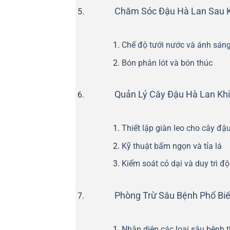
Chăm Sóc Đậu Hà Lan Sau K
Chế độ tưới nước và ánh sán
Bón phân lót và bón thúc
Quản Lý Cây Đậu Hà Lan Khi
Thiết lập giàn leo cho cây đậ
Kỹ thuật bấm ngọn và tỉa lá
Kiểm soát cỏ dại và duy trì đ
Phòng Trừ Sâu Bệnh Phổ Bi
Nhận diện các loại sâu bệnh 