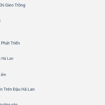
hi Gieo Trồng
g
 Phát Triển
u Hà Lan
ộ ẩm
ến Trên Đậu Hà Lan
thường gặp