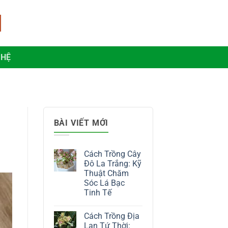
 HỆ
BÀI VIẾT MỚI
Cách Trồng Cây
Đô La Trắng: Kỹ
Thuật Chăm
Sóc Lá Bạc
Tinh Tế
Không
có
Cách Trồng Địa
bình
luận
Lan Tứ Thời: