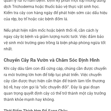
quản lý rủi ro nấm bệnh. Định kỳ phun một lớp mỏng dung
dịch Trichoderma hoặc thuốc bảo vệ thực vật sinh học.
Kiểm tra cây con hàng ngày để phát hiện sớm các dấu hiệu
của rệp, bọ trĩ hoặc các bệnh đốm lá.
Nếu phát hiện nấm mốc hoặc bệnh thối rễ, cần cách ly
ngay cây bị bệnh và giảm lượng nước tưới. Việc đảm bảo
vệ sinh môi trường gieo trồng là biện pháp phòng ngừa tốt
nhất.
Chuyển Cây Ra Vườn và Chăm Sóc Định Hình
Khi cây dâu tằm con đã cứng cáp, chúng cần được chuyển
ra môi trường lớn hơn để tiếp tục phát triển. Việc chuyển
cây cần được thực hiện cẩn thận để tránh làm tổn thương
bộ rễ, hay còn gọi là “sốc chuyển đổi”. Đây là giai đoạn
quan trọng quyết định cây có thể trở thành một cây trưởng
thành khỏe mạnh hay không.
Thời Điểm Thích Hợp Để Sang Chậu