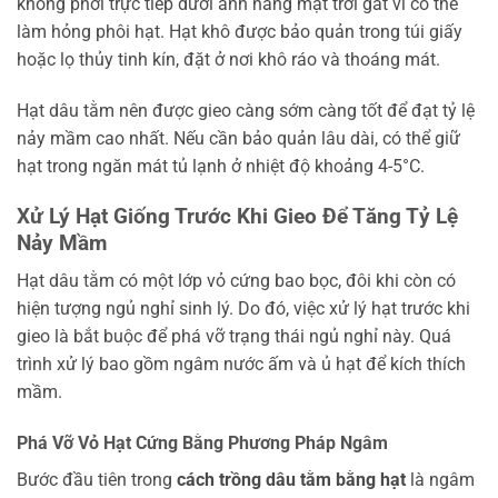
không phơi trực tiếp dưới ánh nắng mặt trời gắt vì có thể
làm hỏng phôi hạt. Hạt khô được bảo quản trong túi giấy
hoặc lọ thủy tinh kín, đặt ở nơi khô ráo và thoáng mát.
Hạt dâu tằm nên được gieo càng sớm càng tốt để đạt tỷ lệ
nảy mầm cao nhất. Nếu cần bảo quản lâu dài, có thể giữ
hạt trong ngăn mát tủ lạnh ở nhiệt độ khoảng 4-5°C.
Xử Lý Hạt Giống Trước Khi Gieo Để Tăng Tỷ Lệ
Nảy Mầm
Hạt dâu tằm có một lớp vỏ cứng bao bọc, đôi khi còn có
hiện tượng ngủ nghỉ sinh lý. Do đó, việc xử lý hạt trước khi
gieo là bắt buộc để phá vỡ trạng thái ngủ nghỉ này. Quá
trình xử lý bao gồm ngâm nước ấm và ủ hạt để kích thích
mầm.
Phá Vỡ Vỏ Hạt Cứng Bằng Phương Pháp Ngâm
Bước đầu tiên trong
cách trồng dâu tằm bằng hạt
là ngâm