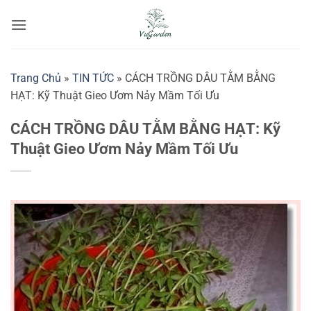
Bỏ
qua
nội
dung
Trang Chủ
»
TIN TỨC
»
CÁCH TRỒNG DÂU TẰM BẰNG
HẠT: Kỹ Thuật Gieo Ươm Nảy Mầm Tối Ưu
CÁCH TRỒNG DÂU TẰM BẰNG HẠT: Kỹ
Thuật Gieo Ươm Nảy Mầm Tối Ưu