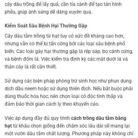
cây dâu trồng để lấy quả, cần tỉa cành để tạo tán hình
phễu, giúp ánh sáng dễ dàng xuyên qua.
Kiểm Soát Sâu Bệnh Hại Thường Gặp
Cây dâu tằm trồng từ hạt tuy có sức đề kháng cao hơn,
nhưng vẫn có thể bị tấn công bởi các loại sâu bệnh phổ
biến. Các loài gây hại thường gặp là rệp sáp, bọ cánh cứng,
và bệnh đốm lá. Việc kiểm tra định kỳ các mặt dưới lá và
thân cây là rất cần thiết.
Sử dụng các biện pháp phòng trừ sinh học như phun dung
dịch dầu neem hoặc sử dụng thiên địch. Nếu bắt buộc phải
dùng thuốc hóa học, nên chọn loại có độc tính thấp và
đảm bảo thời gian cách ly theo khuyến cáo.
Việc áp dụng đầy đủ quy trình
cách trồng dâu tằm bằng
hạt
từ khâu chọn giống đến chăm sóc lâu dài sẽ mang lại
một vườn dâu tằm chất lượng. Phương pháp này không chỉ