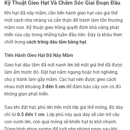
Kỹ Thuật Gieo Hạt Và Chăm Sóc Giai Đoạn Đầu
Khi hạt đã nảy mầm, cần tiến hành gieo hạt vào giá thể
một cách nhẹ nhàng và cẩn thận để tránh làm tổn thương
mầm non. Kỹ thuật gieo trồng quyết định khả năng phát
triển của cây trong những tuần đầu tiên. Đây là khâu then
chốt trong
cách trồng dâu tằm bằng hạt
.
Tiến Hành Gieo Hạt Đã Nảy Mầm
Gieo hạt dâu tằm đã nứt nanh lên bề mặt giá thể đã được
làm ẩm trước đó. Đặt hạt nằm ngang hoặc hơi nghiêng,
chú ý tránh làm gãy mầm. Các hạt nên được gieo cách
nhau một khoảng
3 đến 5 cm
để đảm bảo cây con có đủ
không gian phát triển.
Sau khi đặt hạt, phủ lên trên một lớp giá thể mỏng, độ dày
chỉ từ
0.5 đến 1 cm
. Lớp phủ này quá dày sẽ cản trở cây
con vươn lên, còn quá mỏng sẽ khiến hạt bị khô nhanh.
Dùng bình phun sương để tưới nhẹ nhàng ngay sau khi