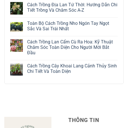
có
Cách Trồng Địa Lan Tứ Thời: Hướng Dẫn Chi
bình
luận
Tiết Trồng Và Chăm Sóc A-Z
ở
Cách
Không
Trồng
có
Toàn Bộ Cách Trồng Nho Ngón Tay Ngọt
Cây
bình
Đô
luận
Sắc Và Sai Trái Nhất
La
ở
Trắng:
Cách
Không
Kỹ
Trồng
có
Cách Trồng Lan Cẩm Cù Ra Hoa: Kỹ Thuật
Thuật
Địa
bình
Chăm
Lan
luận
Chăm Sóc Toàn Diện Cho Người Mới Bắt
Sóc
Tứ
ở
Đầu
Lá
Thời:
Toàn
Bạc
Hướng
Bộ
Không
Tinh
Dẫn
Cách
có
Tế
Chi
Trồng
Cách Trồng Cây Khoai Lang Cảnh Thủy Sinh
bình
Tiết
Nho
luận
Chi Tiết Và Toàn Diện
Trồng
Ngón
ở
Và
Tay
Cách
Không
Chăm
Ngọt
Trồng
có
Sóc
Sắc
Lan
bình
A-
Và
Cẩm
luận
Z
Sai
Cù
ở
Trái
Ra
Cách
Nhất
Hoa:
Trồng
Kỹ
Cây
Thuật
Khoai
Chăm
Lang
Sóc
Cảnh
Toàn
Thủy
THÔNG TIN
Diện
Sinh
Cho
Chi