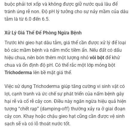
buộc phải tơi xốp và không được giữ nước quá lâu để
tránh úng rễ non. Độ pH lý tưởng cho sự nảy mầm của dâu
tằm là từ 6.0 đến 6.5.
Xử Lý Giá Thể Để Phòng Ngừa Bệnh
Trước khi gieo hạt dâu tằm, giá thể cần được xử lý để loại
bỏ các mầm bệnh và nấm mốc tiềm ẩn. Nếu đất có dấu
hiệu chua, nên bón thêm một lượng nhỏ
vôi bột
để khử
chua và ổn định độ pH. Có thể rắc một lớp mỏng bột
Trichoderma
lên bề mặt giá thể.
Việc sử dụng Trichoderma giúp tăng cường vi sinh vật có
lợi, cạnh tranh và ức chế sự phát triển của nấm bệnh gây
hại rễ và cổ rễ cây con. Điều này ngăn ngừa hiệu quả hiện
tượng “chết rạp” (damping-off) thường xảy ra ở giai đoạn
cây con. Khay hoặc chậu gieo hạt cũng cần được vệ sinh
sạch sẽ và có lỗ thoát nước tốt.