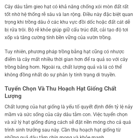
Cây dâu tằm gieo hạt có khả năng chống xói mòn đất rất
tốt nhờ hệ thống rễ sâu và lan rộng. Điều này đặc biệt quan
trọng khi trồng dâu ở các khu vực đồi dốc hoặc đất cát dễ
bị rửa trôi. Bộ rễ khỏe giúp giữ cấu trúc đất, cải tạo độ tơi
xốp và tăng cường tính bền vững của vườn trồng.
Tuy nhiên, phương pháp trồng bằng hạt cũng có nhược
điểm là cây mất nhiều thời gian hơn để ra quả so với cây
trồng bằng hom. Ngoài ra, chất lượng quả và lá có thể
không đồng nhất do sự phân ly tính trạng di truyền.
Tuyển Chọn Và Thu Hoạch Hạt Giống Chất
Lượng
Chất lượng của hạt giống là yếu tố quyết định đến tỷ lệ nảy
mầm và sức sống của cây dâu tằm con. Việc tuyển chọn
và xử lý hạt giống đúng cách sẽ đặt nền móng cho cả quá
trình sinh trưởng sau này. Cần thu hoạch hạt giống từ
những quả dâu tằm chín mọng và khỏe mạnh.