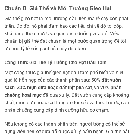
Chuẩn Bị Giá Thể và Môi Trường Gieo Hạt
Giá thể gieo hạt là môi trường đầu tiên mà rễ cây con phát
triển. Do đó, nó phải đảm bảo các tiêu chí về độ tơi xốp,
khả năng thoát nước và giàu dinh dưỡng vừa đủ. Việc
chuẩn bị giá thể đạt chuẩn là một bước quan trọng để tối
ưu hóa tỷ lệ sống sót của cây dâu tằm.
Công Thức Giá Thể Lý Tưởng Cho Hạt Dâu Tằm
Một công thức giá thể gieo hạt dâu tằm phổ biến và hiệu
quả là hỗn hợp của các thành phần sau:
50% đất vườn
sạch
,
30% mụn dừa hoặc đất thịt pha cát
, và
20% phân
chuồng hoai mục
đã qua xử lý. Đất vườn cung cấp khoáng
chất, mụn dừa hoặc cát tăng độ tơi xốp và thoát nước, còn
phân chuồng cung cấp dinh dưỡng hữu cơ chậm.
Nếu không có các thành phần trên, người trồng có thể sử
dụng viên nén xơ dừa đã được xử lý nấm bệnh. Giá thể bắt