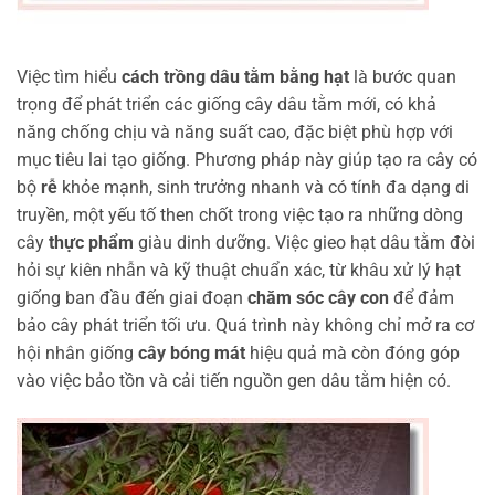
Việc tìm hiểu
cách trồng dâu tằm bằng hạt
là bước quan
trọng để phát triển các giống cây dâu tằm mới, có khả
năng chống chịu và năng suất cao, đặc biệt phù hợp với
mục tiêu lai tạo giống. Phương pháp này giúp tạo ra cây có
bộ
rễ
khỏe mạnh, sinh trưởng nhanh và có tính đa dạng di
truyền, một yếu tố then chốt trong việc tạo ra những dòng
cây
thực phẩm
giàu dinh dưỡng. Việc gieo hạt dâu tằm đòi
hỏi sự kiên nhẫn và kỹ thuật chuẩn xác, từ khâu xử lý hạt
giống ban đầu đến giai đoạn
chăm sóc cây con
để đảm
bảo cây phát triển tối ưu. Quá trình này không chỉ mở ra cơ
hội nhân giống
cây bóng mát
hiệu quả mà còn đóng góp
vào việc bảo tồn và cải tiến nguồn gen dâu tằm hiện có.