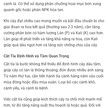
cành lá. Có thể sử dụng phân chuồng hoai mục bón xung
quanh gốc hoặc phân NPK hòa tan.
Khi cây đạt chiều cao mong muốn và bắt đầu chuẩn bị cho
giai đoạn ra hoa kết quả (thường sau 2-3 năm), cần tăng
cường phân bón có hàm lượng Lân (P) và Kali (K) cao hơn.
Lân giúp rễ phát triển và tăng khả năng ra hoa, còn Kali
giúp quả dâu ngọt hơn và tăng sức chống chịu của cây.
Cắt Tỉa Định Hình và Tầm Quan Trọng
Cắt tỉa là bước không thể thiếu để định hình cây dâu tằm,
giúp cây có tán lá thông thoáng, đón được nhiều ánh sáng.
Từ năm thứ hai, cần tiến hành tỉa cành hàng năm vào cuối
mùa đông hoặc đầu mùa xuân. Loại bỏ các cành khô,
cành yếu, và cành bị bệnh.
Việc cắt tỉa cũng giúp kích thích cây ra chồi mới mạnh mẽ
hơn, từ đó tăng năng suất thu hoạch lá hoặc quả. Đối với