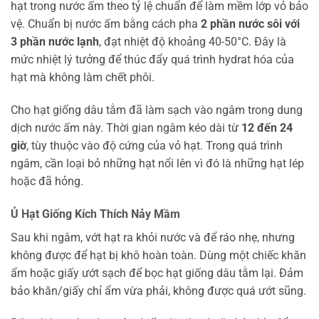
hạt trong nước ấm theo tỷ lệ chuẩn để làm mềm lớp vỏ bảo
vệ. Chuẩn bị nước ấm bằng cách pha
2 phần nước sôi với
3 phần nước lạnh
, đạt nhiệt độ khoảng 40-50°C. Đây là
mức nhiệt lý tưởng để thúc đẩy quá trình hydrat hóa của
hạt mà không làm chết phôi.
Cho hạt giống dâu tằm đã làm sạch vào ngâm trong dung
dịch nước ấm này. Thời gian ngâm kéo dài từ
12 đến 24
giờ
, tùy thuộc vào độ cứng của vỏ hạt. Trong quá trình
ngâm, cần loại bỏ những hạt nổi lên vì đó là những hạt lép
hoặc đã hỏng.
Ủ Hạt Giống Kích Thích Nảy Mầm
Sau khi ngâm, vớt hạt ra khỏi nước và để ráo nhẹ, nhưng
không được để hạt bị khô hoàn toàn. Dùng một chiếc khăn
ẩm hoặc giấy ướt sạch để bọc hạt giống dâu tằm lại. Đảm
bảo khăn/giấy chỉ ẩm vừa phải, không được quá ướt sũng.