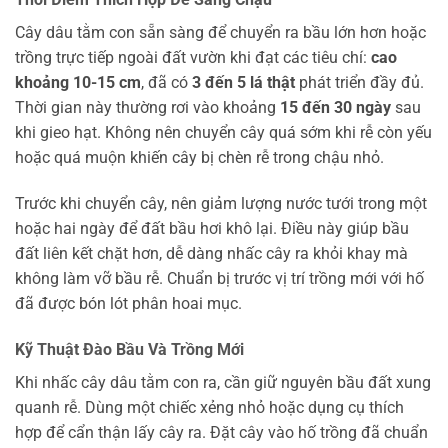
Cây dâu tằm con sẵn sàng để chuyển ra bầu lớn hơn hoặc
trồng trực tiếp ngoài đất vườn khi đạt các tiêu chí:
cao
khoảng 10-15 cm
, đã có
3 đến 5 lá thật
phát triển đầy đủ.
Thời gian này thường rơi vào khoảng
15 đến 30 ngày
sau
khi gieo hạt. Không nên chuyển cây quá sớm khi rễ còn yếu
hoặc quá muộn khiến cây bị chèn rễ trong chậu nhỏ.
Trước khi chuyển cây, nên giảm lượng nước tưới trong một
hoặc hai ngày để đất bầu hơi khô lại. Điều này giúp bầu
đất liên kết chặt hơn, dễ dàng nhấc cây ra khỏi khay mà
không làm vỡ bầu rễ. Chuẩn bị trước vị trí trồng mới với hố
đã được bón lót phân hoai mục.
Kỹ Thuật Đào Bầu Và Trồng Mới
Khi nhấc cây dâu tằm con ra, cần giữ nguyên bầu đất xung
quanh rễ. Dùng một chiếc xẻng nhỏ hoặc dụng cụ thích
hợp để cẩn thận lấy cây ra. Đặt cây vào hố trồng đã chuẩn