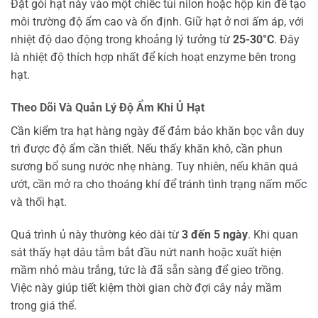
Đặt gói hạt này vào một chiếc túi nilon hoặc hộp kín để tạo
môi trường độ ẩm cao và ổn định. Giữ hạt ở nơi ấm áp, với
nhiệt độ dao động trong khoảng lý tưởng từ
25-30°C
. Đây
là nhiệt độ thích hợp nhất để kích hoạt enzyme bên trong
hạt.
Theo Dõi Và Quản Lý Độ Ẩm Khi Ủ Hạt
Cần kiểm tra hạt hàng ngày để đảm bảo khăn bọc vẫn duy
trì được độ ẩm cần thiết. Nếu thấy khăn khô, cần phun
sương bổ sung nước nhẹ nhàng. Tuy nhiên, nếu khăn quá
ướt, cần mở ra cho thoáng khí để tránh tình trạng nấm mốc
và thối hạt.
Quá trình ủ này thường kéo dài từ
3 đến 5 ngày
. Khi quan
sát thấy hạt dâu tằm bắt đầu nứt nanh hoặc xuất hiện
mầm nhỏ màu trắng, tức là đã sẵn sàng để gieo trồng.
Việc này giúp tiết kiệm thời gian chờ đợi cây nảy mầm
trong giá thể.