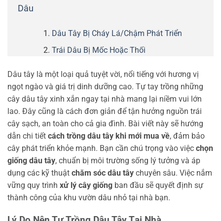
Dâu
Dâu Tây Bị Cháy Lá/Chậm Phát Triển
Trái Dâu Bị Mốc Hoặc Thối
Dâu tây là một loại quả tuyệt vời, nổi tiếng với hương vị
ngọt ngào và giá trị dinh dưỡng cao. Tự tay trồng những
cây dâu tây xinh xắn ngay tại nhà mang lại niềm vui lớn
lao. Đây cũng là cách đơn giản để tận hưởng nguồn trái
cây sạch, an toàn cho cả gia đình. Bài viết này sẽ hướng
dẫn chi tiết
cách trồng dâu tây khi mới mua về
, đảm bảo
cây phát triển khỏe mạnh. Bạn cần chú trọng vào việc
chọn
giống dâu tây
, chuẩn bị môi trường sống lý tưởng và áp
dụng các kỹ thuật
chăm sóc dâu tây
chuyên sâu. Việc nắm
vững quy trình
xử lý cây giống
ban đầu sẽ quyết định sự
thành công của khu vườn dâu nhỏ tại nhà bạn.
Lý Do Nên Tự Trồng Dâu Tây Tại Nhà