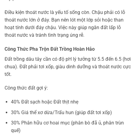
Điều kiện thoát nước là yếu tố sống còn. Chậu phải có lỗ
thoát nước lớn ở đáy. Bạn nên lót một lớp sỏi hoặc than
hoạt tính dưới đáy chậu. Việc này giúp ngăn đất lấp lỗ
thoát nước và tránh tình trạng úng rễ.
Công Thức Pha Trộn Đất Trồng Hoàn Hảo
Đất trồng dâu tây cần có độ pH lý tưởng từ 5.5 đến 6.5 (hơi
chua). Đất phải tơi xốp, giàu dinh dưỡng và thoát nước cực
tốt.
Công thức đất gợi ý:
40% Đất sạch hoặc Đất thịt nhẹ
30% Giá thể xơ dừa/Trấu hun (giúp đất tơi xốp)
30% Phân hữu cơ hoai mục (phân bò đã ủ, phân trùn
quế)