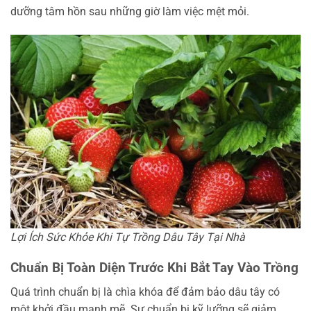
dưỡng tâm hồn sau những giờ làm việc mệt mỏi.
Lợi Ích Sức Khỏe Khi Tự Trồng Dâu Tây Tại Nhà
Chuẩn Bị Toàn Diện Trước Khi Bắt Tay Vào Trồng
Quá trình chuẩn bị là chìa khóa để đảm bảo dâu tây có
một khởi đầu mạnh mẽ. Sự chuẩn bị kỹ lưỡng sẽ giảm