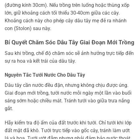
(đường kính 30cm). Nếu trồng trên luống hoặc thùng xốp
lớn, giữ khoảng cách tối thiểu 30-40cm giữa các cây.
Khoảng cách này cho phép cây dâu tây mẹ đẻ ra nhánh
con (Stolon) sau này.
Bí Quyết Chăm Sóc Dâu Tây Giai Đoạn Mới Trồng
Sau khi trồng, chế độ chăm sóc sẽ ảnh hưởng trực tiếp đến
sự ra hoa và kết trái của dâu tây.
Nguyên Tắc Tưới Nước Cho Dâu Tây
Dâu tây cần nước đều đặn, nhưng không chịu được úng.
Giai đoạn mới trồng, tưới nước mỗi ngày một lần vào buổi
sáng sớm hoặc chiều mát. Tránh tưới vào giữa trưa nắng
gắt.
Hãy kiểm tra độ ẩm của đất trước khi tưới. Chỉ tưới khi lớp
đất mặt đã khô. Tưới trực tiếp vào gốc cây, tránh làm ướt
lá và hoa. Tưới ướt đẫm nhưng phải đảm bảo nước thoát