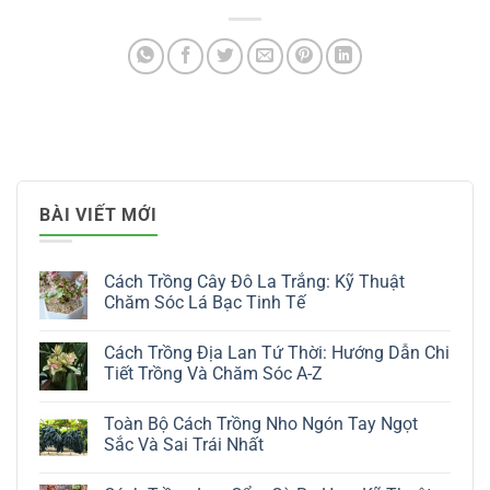
BÀI VIẾT MỚI
Cách Trồng Cây Đô La Trắng: Kỹ Thuật
Chăm Sóc Lá Bạc Tinh Tế
Không
có
Cách Trồng Địa Lan Tứ Thời: Hướng Dẫn Chi
bình
luận
Tiết Trồng Và Chăm Sóc A-Z
ở
Cách
Không
Trồng
có
Toàn Bộ Cách Trồng Nho Ngón Tay Ngọt
Cây
bình
Đô
luận
Sắc Và Sai Trái Nhất
La
ở
Trắng:
Cách
Không
Kỹ
Trồng
có