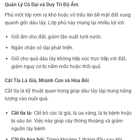
Quản Lý Cỏ Dại và Duy Trì Độ Ẩm
Phủ một lớp rơm rạ khô hoặc vỏ trấu lên bề mặt đất xung
quanh gốc dâu tây. Lớp phủ này mang lại nhiều lợi ích:
Giữ ẩm cho đất, giảm tần suất tưới nước.
Ngăn chặn cỏ dại phát triển.
Giữ cho quả dâu tây không tiếp xúc trực tiếp với đất,
giảm nguy cơ bị nấm mốc hoặc thối quả.
Cắt Tỉa Lá Già, Nhánh Con và Hoa Bói
Cắt tỉa là kỹ thuật quan trọng giúp dâu tây tập trung năng
lượng vào nuôi quả.
Cắt tỉa lá:
Cắt bỏ các lá già, lá úa vàng, lá bị bệnh hoặc
bị sâu ăn. Việc này giúp cây thông thoáng và giảm
nguồn lây bệnh.
Cắt tỉa hoa bói:
Trong khoảng 1 tháng đầu sau khi