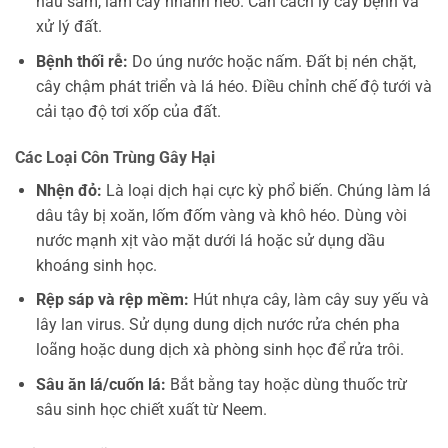
nâu sẫm, làm cây nhanh héo. Cần cách ly cây bệnh và
xử lý đất.
Bệnh thối rễ:
Do úng nước hoặc nấm. Đất bị nén chặt,
cây chậm phát triển và lá héo. Điều chỉnh chế độ tưới và
cải tạo độ tơi xốp của đất.
Các Loại Côn Trùng Gây Hại
Nhện đỏ:
Là loại dịch hại cực kỳ phổ biến. Chúng làm lá
dâu tây bị xoăn, lốm đốm vàng và khô héo. Dùng vòi
nước mạnh xịt vào mặt dưới lá hoặc sử dụng dầu
khoáng sinh học.
Rệp sáp và rệp mềm:
Hút nhựa cây, làm cây suy yếu và
lây lan virus. Sử dụng dung dịch nước rửa chén pha
loãng hoặc dung dịch xà phòng sinh học để rửa trôi.
Sâu ăn lá/cuốn lá:
Bắt bằng tay hoặc dùng thuốc trừ
sâu sinh học chiết xuất từ Neem.