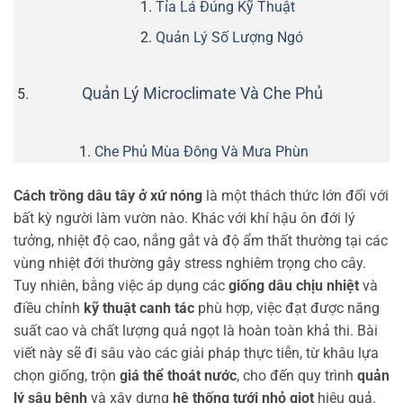
Tỉa Lá Đúng Kỹ Thuật
Quản Lý Số Lượng Ngó
Quản Lý Microclimate Và Che Phủ
Che Phủ Mùa Đông Và Mưa Phùn
Cách trồng dâu tây ở xứ nóng
là một thách thức lớn đối với
bất kỳ người làm vườn nào. Khác với khí hậu ôn đới lý
tưởng, nhiệt độ cao, nắng gắt và độ ẩm thất thường tại các
vùng nhiệt đới thường gây stress nghiêm trọng cho cây.
Tuy nhiên, bằng việc áp dụng các
giống dâu chịu nhiệt
và
điều chỉnh
kỹ thuật canh tác
phù hợp, việc đạt được năng
suất cao và chất lượng quả ngọt là hoàn toàn khả thi. Bài
viết này sẽ đi sâu vào các giải pháp thực tiễn, từ khâu lựa
chọn giống, trộn
giá thể thoát nước
, cho đến quy trình
quản
lý sâu bệnh
và xây dựng
hệ thống tưới nhỏ giọt
hiệu quả.