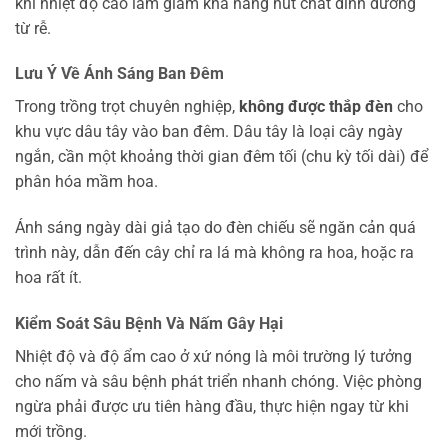
khi nhiệt độ cao làm giảm khả năng hút chất dinh dưỡng
từ rễ.
Lưu Ý Về Ánh Sáng Ban Đêm
Trong trồng trọt chuyên nghiệp,
không được thắp đèn
cho
khu vực dâu tây vào ban đêm. Dâu tây là loại cây ngày
ngắn, cần một khoảng thời gian đêm tối (chu kỳ tối dài) để
phân hóa mầm hoa.
Ánh sáng ngày dài giả tạo do đèn chiếu sẽ ngăn cản quá
trình này, dẫn đến cây chỉ ra lá mà không ra hoa, hoặc ra
hoa rất ít.
Kiểm Soát Sâu Bệnh Và Nấm Gây Hại
Nhiệt độ và độ ẩm cao ở xứ nóng là môi trường lý tưởng
cho nấm và sâu bệnh phát triển nhanh chóng. Việc phòng
ngừa phải được ưu tiên hàng đầu, thực hiện ngay từ khi
mới trồng.