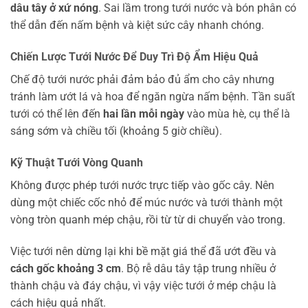
dâu tây ở xứ nóng
. Sai lầm trong tưới nước và bón phân có
thể dẫn đến nấm bệnh và kiệt sức cây nhanh chóng.
Chiến Lược Tưới Nước Để Duy Trì Độ Ẩm Hiệu Quả
Chế độ tưới nước phải đảm bảo đủ ẩm cho cây nhưng
tránh làm ướt lá và hoa để ngăn ngừa nấm bệnh. Tần suất
tưới có thể lên đến
hai lần mỗi ngày
vào mùa hè, cụ thể là
sáng sớm và chiều tối (khoảng 5 giờ chiều).
Kỹ Thuật Tưới Vòng Quanh
Không được phép tưới nước trực tiếp vào gốc cây. Nên
dùng một chiếc cốc nhỏ để múc nước và tưới thành một
vòng tròn quanh mép chậu, rồi từ từ di chuyển vào trong.
Việc tưới nên dừng lại khi bề mặt giá thể đã ướt đều và
cách gốc khoảng 3 cm
. Bộ rễ dâu tây tập trung nhiều ở
thành chậu và đáy chậu, vì vậy việc tưới ở mép chậu là
cách hiệu quả nhất.