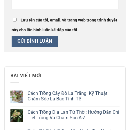
Lưu tên của tôi, email, và trang web trong trình duyệt
này cho lần bình luận kế tiếp của tôi.
BÀI VIẾT MỚI
Cách Trồng Cây Đô La Trắng: Kỹ Thuật
Chăm Sóc Lá Bạc Tinh Tế
Không
có
Cách Trồng Địa Lan Tứ Thời: Hướng Dẫn Chi
bình
luận
Tiết Trồng Và Chăm Sóc A-Z
ở
Cách
Không
Trồng
có