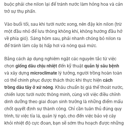
buộc phải che nilon lại để tránh nước làm hỏng hoa và cản
trở sự thụ phấn.
Vào buổi tối, sau khi tưới nước xong, nên đậy kín nilon (trừ
một đầu nhỏ để lưu thông không khí, không hướng đầu hở
về phía gió). Sáng hôm sau, phải nhanh chóng bỏ nilon ra
để tránh làm cây bị hấp hơi và nóng quá mức.
Bằng cách áp dụng nghiêm ngặt các nguyên tắc từ việc
chọn
giống dâu chịu nhiệt
đến kỹ thuật
quản lý sâu bệnh
và xây dựng
microclimate
lý tưởng, người trồng hoàn toàn
có thể chinh phục được thách thức khi thực hiện
cách
trồng dâu tây ở xứ nóng
. Khâu chuẩn bị giá thể thoát nước,
chiến lược tưới nước thông minh, cùng với việc điều chỉnh
dinh dưỡng theo giai đoạn sinh trưởng là những điểm mấu
chốt quyết định sự thành công. Chỉ cần tuân thủ đúng quy
trình, từ việc tỉa lá, quản lý ngó, cho đến việc bảo vệ cây
khỏi nhiệt độ cực đoan, bạn sẽ sớm thu hoạch được những