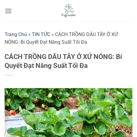
Bỏ
qua
nội
dung
Trang Chủ
»
TIN TỨC
»
CÁCH TRỒNG DÂU TÂY Ở XỨ
NÓNG: Bí Quyết Đạt Năng Suất Tối Đa
CÁCH TRỒNG DÂU TÂY Ở XỨ NÓNG: Bí
Quyết Đạt Năng Suất Tối Đa