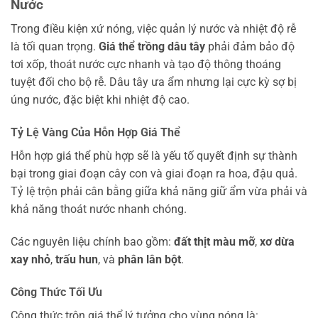
Nước
Trong điều kiện xứ nóng, việc quản lý nước và nhiệt độ rễ
là tối quan trọng.
Giá thể trồng dâu tây
phải đảm bảo độ
tơi xốp, thoát nước cực nhanh và tạo độ thông thoáng
tuyệt đối cho bộ rễ. Dâu tây ưa ẩm nhưng lại cực kỳ sợ bị
úng nước, đặc biệt khi nhiệt độ cao.
Tỷ Lệ Vàng Của Hỗn Hợp Giá Thể
Hỗn hợp giá thể phù hợp sẽ là yếu tố quyết định sự thành
bại trong giai đoạn cây con và giai đoạn ra hoa, đậu quả.
Tỷ lệ trộn phải cân bằng giữa khả năng giữ ẩm vừa phải và
khả năng thoát nước nhanh chóng.
Các nguyên liệu chính bao gồm:
đất thịt màu mỡ
,
xơ dừa
xay nhỏ
,
trấu hun
, và
phân lân bột
.
Công Thức Tối Ưu
Công thức trộn giá thể lý tưởng cho vùng nóng là: