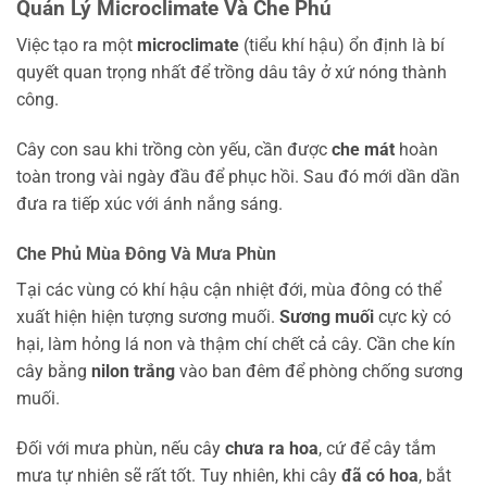
Quản Lý Microclimate Và Che Phủ
Việc tạo ra một
microclimate
(tiểu khí hậu) ổn định là bí
quyết quan trọng nhất để trồng dâu tây ở xứ nóng thành
công.
Cây con sau khi trồng còn yếu, cần được
che mát
hoàn
toàn trong vài ngày đầu để phục hồi. Sau đó mới dần dần
đưa ra tiếp xúc với ánh nắng sáng.
Che Phủ Mùa Đông Và Mưa Phùn
Tại các vùng có khí hậu cận nhiệt đới, mùa đông có thể
xuất hiện hiện tượng sương muối.
Sương muối
cực kỳ có
hại, làm hỏng lá non và thậm chí chết cả cây. Cần che kín
cây bằng
nilon trắng
vào ban đêm để phòng chống sương
muối.
Đối với mưa phùn, nếu cây
chưa ra hoa
, cứ để cây tắm
mưa tự nhiên sẽ rất tốt. Tuy nhiên, khi cây
đã có hoa
, bắt