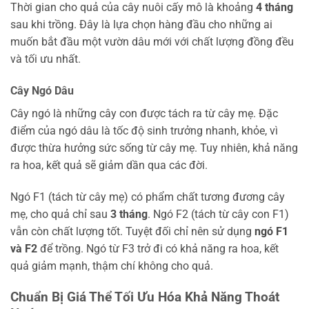
Thời gian cho quả của cây nuôi cấy mô là khoảng
4 tháng
sau khi trồng. Đây là lựa chọn hàng đầu cho những ai
muốn bắt đầu một vườn dâu mới với chất lượng đồng đều
và tối ưu nhất.
Cây Ngó Dâu
Cây ngó là những cây con được tách ra từ cây mẹ. Đặc
điểm của ngó dâu là tốc độ sinh trưởng nhanh, khỏe, vì
được thừa hưởng sức sống từ cây mẹ. Tuy nhiên, khả năng
ra hoa, kết quả sẽ giảm dần qua các đời.
Ngó F1 (tách từ cây mẹ) có phẩm chất tương đương cây
mẹ, cho quả chỉ sau
3 tháng
. Ngó F2 (tách từ cây con F1)
vẫn còn chất lượng tốt. Tuyệt đối chỉ nên sử dụng
ngó F1
và F2
để trồng. Ngó từ F3 trở đi có khả năng ra hoa, kết
quả giảm mạnh, thậm chí không cho quả.
Chuẩn Bị Giá Thể Tối Ưu Hóa Khả Năng Thoát