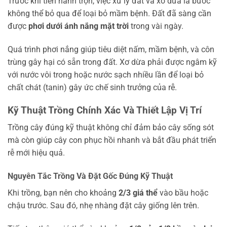
Trước khi tiến hành trộn, việc xử lý đất và xơ dừa là bước
không thể bỏ qua để loại bỏ mầm bệnh. Đất đã sàng cần
được
phơi dưới ánh nắng mặt trời
trong vài ngày.
Quá trình phơi nắng giúp tiêu diệt nấm, mầm bệnh, và côn
trùng gây hại có sẵn trong đất. Xơ dừa phải được ngâm kỹ
với nước vôi trong hoặc nước sạch nhiều lần để loại bỏ
chất chát (tanin) gây ức chế sinh trưởng của rễ.
Kỹ Thuật Trồng Chính Xác Và Thiết Lập Vị Trí
Trồng cây đúng kỹ thuật không chỉ đảm bảo cây sống sót
mà còn giúp cây con phục hồi nhanh và bắt đầu phát triển
rễ mới hiệu quả.
Nguyên Tắc Trồng Và Đặt Gốc Đúng Kỹ Thuật
Khi trồng, bạn nên cho khoảng
2/3 giá thể
vào bầu hoặc
chậu trước. Sau đó, nhẹ nhàng đặt cây giống lên trên.