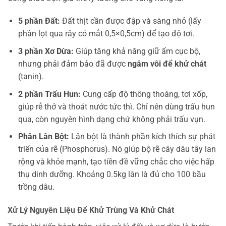
5 phần Đất:
Đất thịt cần được đập và sàng nhỏ (lấy
phần lọt qua rây có mắt 0,5×0,5cm) để tạo độ tơi.
3 phần Xơ Dừa:
Giúp tăng khả năng giữ ẩm cục bộ,
nhưng phải đảm bảo đã được
ngâm vôi để khử chát
(tanin).
2 phần Trấu Hun:
Cung cấp độ thông thoáng, tơi xốp,
giúp rễ thở và thoát nước tức thì. Chỉ nên dùng trấu hun
qua, còn nguyên hình dạng chứ không phải trấu vụn.
Phân Lân Bột:
Lân bột là thành phần kích thích sự phát
triển của rễ (Phosphorus). Nó giúp bộ rễ cây dâu tây lan
rộng và khỏe mạnh, tạo tiền đề vững chắc cho việc hấp
thụ dinh dưỡng. Khoảng 0.5kg lân là đủ cho 100 bầu
trồng dâu.
Xử Lý Nguyên Liệu Để Khử Trùng Và Khử Chát