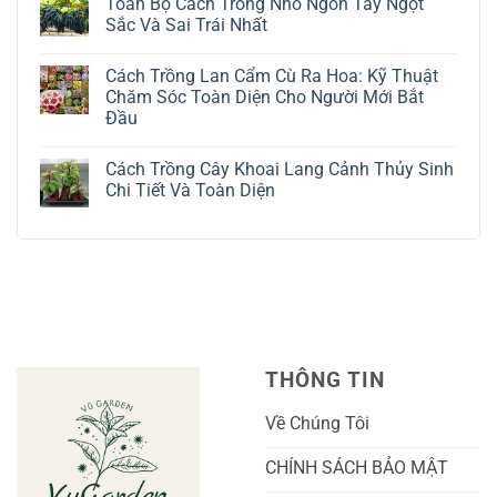
Toàn Bộ Cách Trồng Nho Ngón Tay Ngọt
Cây
bình
Đô
luận
Sắc Và Sai Trái Nhất
La
ở
Trắng:
Cách
Không
Kỹ
Trồng
có
Cách Trồng Lan Cẩm Cù Ra Hoa: Kỹ Thuật
Thuật
Địa
bình
Chăm
Lan
luận
Chăm Sóc Toàn Diện Cho Người Mới Bắt
Sóc
Tứ
ở
Đầu
Lá
Thời:
Toàn
Bạc
Hướng
Bộ
Không
Tinh
Dẫn
Cách
có
Tế
Chi
Trồng
Cách Trồng Cây Khoai Lang Cảnh Thủy Sinh
bình
Tiết
Nho
luận
Chi Tiết Và Toàn Diện
Trồng
Ngón
ở
Và
Tay
Cách
Không
Chăm
Ngọt
Trồng
có
Sóc
Sắc
Lan
bình
A-
Và
Cẩm
luận
Z
Sai
Cù
ở
Trái
Ra
Cách
Nhất
Hoa:
Trồng
Kỹ
Cây
Thuật
Khoai
Chăm
Lang
Sóc
Cảnh
Toàn
Thủy
THÔNG TIN
Diện
Sinh
Cho
Chi
Người
Tiết
Về Chúng Tôi
Mới
Và
Bắt
Toàn
Đầu
Diện
CHÍNH SÁCH BẢO MẬT