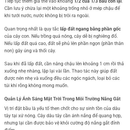
Tiếp tục thêm giá thể vào khoảng
1/2 của 1/3 bầu còn lại
.
Cần lưu ý chừa lại một khoảng trống nhỏ ở mép chậu để
khi tưới nước, nước không bị trôi ra ngoài.
Quan trọng nhất là quy tắc
lấp đất ngang bằng phần gốc
của cây con. Nếu trồng quá nông, cây dễ bị nghiêng đổ.
Nếu lấp đất quá cao, đất sẽ phủ lên phần ngọn (phần thân
non) gây úng và thối cây.
Sau khi đã lấp đất, cần nâng chậu lên khoảng 1 cm rồi thả
xuống nhẹ nhàng, lặp lại vài lần. Thao tác này giúp đất
được nén nhẹ và xuống đều các ngóc ngách, loại bỏ các
túi khí rỗng không mong muốn.
Quản Lý Ánh Sáng Mặt Trời Trong Môi Trường Nắng Gắt
Vị trí đặt bầu là yếu tố then chốt cho sự sinh tồn của dâu
tây tại xứ nóng. Cây dâu tây cần ánh nắng để quang hợp,
nhưng lại cần được bảo vệ khỏi cường độ nắng gắt đỉnh