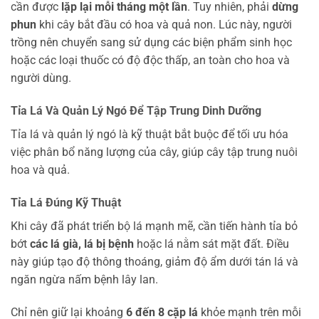
cần được
lặp lại mỗi tháng một lần
. Tuy nhiên, phải
dừng
phun
khi cây bắt đầu có hoa và quả non. Lúc này, người
trồng nên chuyển sang sử dụng các biện phẩm sinh học
hoặc các loại thuốc có độ độc thấp, an toàn cho hoa và
người dùng.
Tỉa Lá Và Quản Lý Ngó Để Tập Trung Dinh Dưỡng
Tỉa lá và quản lý ngó là kỹ thuật bắt buộc để tối ưu hóa
việc phân bổ năng lượng của cây, giúp cây tập trung nuôi
hoa và quả.
Tỉa Lá Đúng Kỹ Thuật
Khi cây đã phát triển bộ lá mạnh mẽ, cần tiến hành tỉa bỏ
bớt
các lá già, lá bị bệnh
hoặc lá nằm sát mặt đất. Điều
này giúp tạo độ thông thoáng, giảm độ ẩm dưới tán lá và
ngăn ngừa nấm bệnh lây lan.
Chỉ nên giữ lại khoảng
6 đến 8 cặp lá
khỏe mạnh trên mỗi