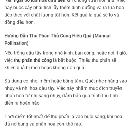
Nên
ngắt bỏ lứa hoa đầu tiên
khi chúng vừa mới nhú. Việc
này buộc cây phải tích lũy thêm dinh dưỡng và ra lứa hoa
tiếp theo với chất lượng tốt hơn. Kết quả là quả sẽ to và
đồng đều hơn.
Hướng Dẫn Thụ Phấn Thủ Công Hiệu Quả (Manual
Pollination)
Nếu trồng dâu tây trong nhà kính, ban công, hoặc nơi ít gió,
việc
thụ phấn thủ công
là bắt buộc. Thiếu thụ phấn sẽ
khiến quả bị méo hoặc không đậu quả.
Sử dụng cọ nhỏ, mềm hoặc bông tăm. Quét nhẹ nhàng vào
nhụy và nhị hoa dâu tây. Việc này nhằm mục đích truyền
phấn hoa từ nhị sang nhụy, đảm bảo quá trình thụ tinh
diễn ra hoàn hảo.
Thời điểm tốt nhất để thụ phấn là vào buổi sáng, khi hoa
đã nở bung và phấn hoa còn khô ráo.