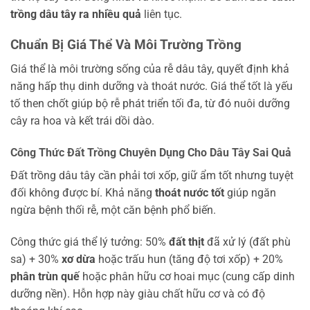
trồng dâu tây ra nhiều quả
liên tục.
Chuẩn Bị Giá Thể Và Môi Trường Trồng
Giá thể là môi trường sống của rễ dâu tây, quyết định khả
năng hấp thụ dinh dưỡng và thoát nước. Giá thể tốt là yếu
tố then chốt giúp bộ rễ phát triển tối đa, từ đó nuôi dưỡng
cây ra hoa và kết trái dồi dào.
Công Thức Đất Trồng Chuyên Dụng Cho Dâu Tây Sai Quả
Đất trồng dâu tây cần phải tơi xốp, giữ ẩm tốt nhưng tuyệt
đối không được bí. Khả năng
thoát nước tốt
giúp ngăn
ngừa bệnh thối rễ, một căn bệnh phổ biến.
Công thức giá thể lý tưởng: 50%
đất thịt
đã xử lý (đất phù
sa) + 30%
xơ dừa
hoặc trấu hun (tăng độ tơi xốp) + 20%
phân trùn quế
hoặc phân hữu cơ hoai mục (cung cấp dinh
dưỡng nền). Hỗn hợp này giàu chất hữu cơ và có độ