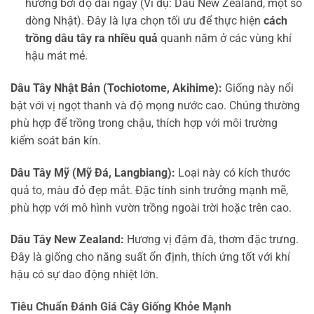
hưởng bởi độ dài ngày (Ví dụ: Dâu New Zealand, một số
dòng Nhật). Đây là lựa chọn tối ưu để thực hiện
cách
trồng dâu tây ra nhiều quả
quanh năm ở các vùng khí
hậu mát mẻ.
Dâu Tây Nhật Bản (Tochiotome, Akihime):
Giống này nổi
bật với vị ngọt thanh và độ mọng nước cao. Chúng thường
phù hợp để trồng trong chậu, thích hợp với môi trường
kiểm soát bán kín.
Dâu Tây Mỹ (Mỹ Đá, Langbiang):
Loại này có kích thước
quả to, màu đỏ đẹp mắt. Đặc tính sinh trưởng mạnh mẽ,
phù hợp với mô hình vườn trồng ngoài trời hoặc trên cao.
Dâu Tây New Zealand:
Hương vị đậm đà, thơm đặc trưng.
Đây là giống cho năng suất ổn định, thích ứng tốt với khí
hậu có sự dao động nhiệt lớn.
Tiêu Chuẩn Đánh Giá Cây Giống Khỏe Mạnh