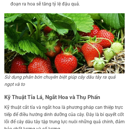
đoạn ra hoa sẽ tăng tỷ lệ đậu quả.
Sử dụng phân bón chuyên biệt giúp cây dâu tây ra quả
ngọt và to
Kỹ Thuật Tỉa Lá, Ngắt Hoa và Thụ Phấn
Kỹ thuật cắt tỉa và ngắt hoa là phương pháp can thiệp trực
tiếp để điều hướng dinh dưỡng của cây. Đây là bí quyết cốt
lõi để cây dâu tây tập trung lực nuôi những quả chính, đảm
bảo chất lượng và số lượng.