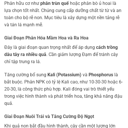
Phân hữu cơ như
phân trùn quế
hoặc phân bò ủ hoai là
lựa chọn tốt nhất. Chúng cung cấp dưỡng chất từ từ và an
toàn cho bộ rễ non. Mục tiêu là xây dựng một nền tảng rễ
và tán lá mạnh mẽ.
Giai Đoạn Phân Hóa Mầm Hoa và Ra Hoa
Đây là giai đoạn quan trọng nhất để áp dụng
cách trồng
dâu tây ra nhiều quả
. Cần giảm lượng Đạm để tránh cây
chỉ tập trung ra lá.
Tăng cường bổ sung
Kali (Potassium)
và
Phosphorus
là
bắt buộc. Phân NPK có tỷ lệ Kali cao, như 10-30-30 hoặc 6-
20-30, là công thức phù hợp. Kali đóng vai trò thiết yếu
trong việc hình thành và phát triển hoa, tăng khả năng đậu
quả.
Giai Đoạn Nuôi Trái và Tăng Cường Độ Ngọt
Khi quả non bắt đầu hình thành, cây cần một lượng lớn