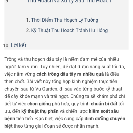
Thu Hoạch và Xử Lý Sau Thu Hoạch
Thời Điểm Thu Hoạch Lý Tưởng
Kỹ Thuật Thu Hoạch Tránh Hư Hỏng
Lời kết
Trồng và thu hoạch dâu tây là niềm đam mê của nhiều
người làm vườn. Tuy nhiên, để đạt được năng suất tối đa,
việc nắm vững
cách trồng dâu tây ra nhiều quả
là điều
then chốt. Bài viết này tổng hợp kinh nghiệm thực tiễn
chuyên sâu từ Vu Garden, đi sâu vào từng bước kỹ thuật
để cây khỏe mạnh và trái ngọt. Chúng ta sẽ khám phá chi
tiết từ việc
chọn giống
phù hợp, quy trình
chuẩn bị đất
tối
ưu, đến
kỹ thuật thụ phấn
và chiến lược
kiểm soát sâu
bệnh
tiên tiến. Đặc biệt, việc cung cấp
dinh dưỡng chuyên
biệt
theo từng giai đoạn sẽ được nhấn mạnh.