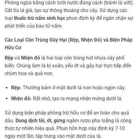
Phòng ngừa bằng cách tưới nước đúng cách (tránh lá ướt).
Cắt tỉa lá già, tạo sự thông thoáng cho cây. Sử dụng các
loại
thuốc trừ nấm sinh học
phun định kỳ để ngăn chặn sự
phát triển của bào tử nấm.
Các Loại Côn Trùng Gây Hại (Rệp, Nhện Đỏ) và Biện Pháp
Hữu Cơ
Rệp
và
Nhện đỏ
là hai loại côn trùng hút nhựa cây phổ
biến. Chúng làm lá bị xoăn, yếu ớt và gây hại trực tiếp đến
chùm hoa và quả non.
Rệp:
Thường bám ở mặt dưới lá non hoặc ngọn cây.
Nhện đỏ:
Rất nhỏ, tạo ra mạng nhện mỏng dưới lá.
Sử dụng biện pháp phòng trừ hữu cơ để an toàn cho quả
dâu.
Dung dịch tỏi, ớt, gừng
ngâm rượu pha loãng là công
thức tự nhiên hiệu quả. Phun hỗn hợp này định kỳ 7-10
ngày một lần, tập trung vào mặt dưới của lá.