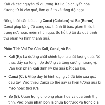
Kali và các nguyên tố vi lượng.
Kali
giúp chuyển hóa
đường từ lá vào quả, làm quả to và tăng độ ngọt.
Đồng thời, cần bổ sung
Canxi (Calcium)
và
Bo (Boron)
.
Canxi giúp tăng độ cứng của thành tế bào, giảm thiểu tình
trạng nứt hoặc mềm nhũn quả. Bo hỗ trợ tối đa quá trình
thụ phấn và hình thành quả.
Phân Tích Vai Trò Của Kali, Canxi, và Bo
Kali (K):
Là dưỡng chất chính tạo ra chất lượng quả. Nó
thúc đẩy sự tổng hợp đường và tăng cường hương vị.
Cần bón
phân Kali
định kỳ khi quả bắt đầu lớn.
Canxi (Ca):
Giúp duy trì hình dạng và độ bền của quả
dâu tây. Việc thiếu Canxi có thể gây ra hiện tượng quả bị
méo hoặc thối rữa.
Bo (B):
Quan trọng cho ống phấn hoa và quá trình thụ
tinh. Việc phun
phân bón lá chứa Bo
trước và trong giai