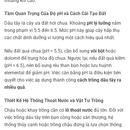
thoáng khí cao.
Tầm Quan Trọng Của Độ pH và Cách Cải Tạo Đất
Dâu tây là cây ưa đất hơi chua. Khoảng
pH lý tưởng
nằm
trong phạm vi 5.5 đến 6.5. Mức pH này giúp cây hấp thụ
các chất dinh dưỡng vi lượng một cách hiệu quả nhất.
Nếu đất quá chua (pH < 5.5), cần bổ sung
vôi bột
hoặc
dolomit để trung hòa độ chua. Ngược lại, nếu đất quá kiềm
(pH > 6.5), nên bổ sung rêu than bùn hoặc lưu huỳnh
elemental để giảm pH. Việc cân bằng pH là điều kiện tiên
quyết cho việc áp dụng thành công
cách trồng dâu tây ra
nhiều quả
.
Thiết Kế Hệ Thống Thoát Nước và Vật Tư Trồng
Chậu hoặc khay trồng cần có
lỗ thoát nước
đủ lớn. Đối với
việc trồng dâu tây trên ban công hoặc sân thượng, hệ
thống thủy canh hoặc trồng chậu đứng là lựa chọn thông