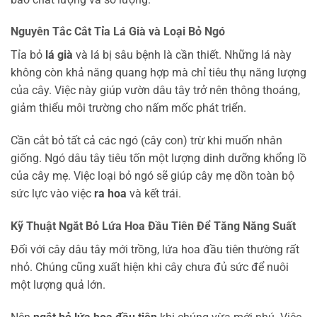
Nguyên Tắc Cắt Tỉa Lá Già và Loại Bỏ Ngó
Tỉa bỏ
lá già
và lá bị sâu bệnh là cần thiết. Những lá này
không còn khả năng quang hợp mà chỉ tiêu thụ năng lượng
của cây. Việc này giúp vườn dâu tây trở nên thông thoáng,
giảm thiểu môi trường cho nấm mốc phát triển.
Cần cắt bỏ tất cả các ngó (cây con) trừ khi muốn nhân
giống. Ngó dâu tây tiêu tốn một lượng dinh dưỡng khổng lồ
của cây mẹ. Việc loại bỏ ngó sẽ giúp cây mẹ dồn toàn bộ
sức lực vào việc
ra hoa
và kết trái.
Kỹ Thuật Ngắt Bỏ Lứa Hoa Đầu Tiên Để Tăng Năng Suất
Đối với cây dâu tây mới trồng, lứa hoa đầu tiên thường rất
nhỏ. Chúng cũng xuất hiện khi cây chưa đủ sức để nuôi
một lượng quả lớn.