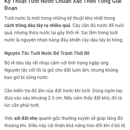
Kỹ Thuật Tưới Nước Chuẩn Xác Theo Từng Giai
Đoạn
Tưới nước là một trong những kỹ thuật khó nhất trong
cách trồng dâu tây ra nhiều quả
. Cây cần đủ nước để nuôi
quả, nhưng thừa nước lại gây thối rễ. Sai lầm trong tưới
nước là nguyên nhân hàng đầu khiến cây dâu tây bị hỏng.
Nguyên Tắc Tưới Nước Để Tránh Thối Rễ
Bộ rễ dâu tây rất nhạy cảm với tình trạng ngập úng.
Nguyên tắc cốt lõi là giữ cho đất luôn ẩm, nhưng không
bao giờ bị sũng nước.
Cần kiểm tra độ ẩm của đất trước khi tưới. Dùng ngón tay
đưa vào sâu khoảng 2-3 cm. Nếu cảm thấy đất khô, đó là
lúc cần phải tưới.
Việc
xới đất nhẹ
quanh gốc thường xuyên sẽ giúp tăng độ
thoáng khí. Điều này cải thiện khả năng trao đổi khí ở bộ rễ,