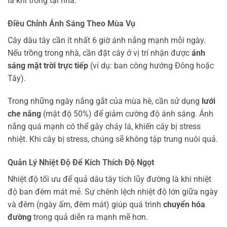
là khi trồng tại nhà.
Điều Chỉnh Ánh Sáng Theo Mùa Vụ
Cây dâu tây cần ít nhất 6 giờ ánh nắng mạnh mỗi ngày.
Nếu trồng trong nhà, cần đặt cây ở vị trí nhận được
ánh
sáng mặt trời trực tiếp
(ví dụ: ban công hướng Đông hoặc
Tây).
Trong những ngày nắng gắt của mùa hè, cần sử dụng
lưới
che nắng
(mật độ 50%) để giảm cường độ ánh sáng. Ánh
nắng quá mạnh có thể gây cháy lá, khiến cây bị stress
nhiệt. Khi cây bị stress, chúng sẽ không tập trung nuôi quả.
Quản Lý Nhiệt Độ Để Kích Thích Độ Ngọt
Nhiệt độ tối ưu để quả dâu tây tích lũy đường là khi nhiệt
độ ban đêm mát mẻ. Sự chênh lệch nhiệt độ lớn giữa ngày
và đêm (ngày ấm, đêm mát) giúp quá trình
chuyển hóa
đường
trong quả diễn ra mạnh mẽ hơn.