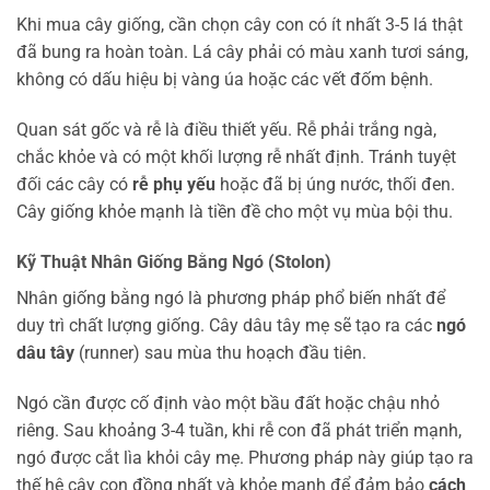
Khi mua cây giống, cần chọn cây con có ít nhất 3-5 lá thật
đã bung ra hoàn toàn. Lá cây phải có màu xanh tươi sáng,
không có dấu hiệu bị vàng úa hoặc các vết đốm bệnh.
Quan sát gốc và rễ là điều thiết yếu. Rễ phải trắng ngà,
chắc khỏe và có một khối lượng rễ nhất định. Tránh tuyệt
đối các cây có
rễ phụ yếu
hoặc đã bị úng nước, thối đen.
Cây giống khỏe mạnh là tiền đề cho một vụ mùa bội thu.
Kỹ Thuật Nhân Giống Bằng Ngó (Stolon)
Nhân giống bằng ngó là phương pháp phổ biến nhất để
duy trì chất lượng giống. Cây dâu tây mẹ sẽ tạo ra các
ngó
dâu tây
(runner) sau mùa thu hoạch đầu tiên.
Ngó cần được cố định vào một bầu đất hoặc chậu nhỏ
riêng. Sau khoảng 3-4 tuần, khi rễ con đã phát triển mạnh,
ngó được cắt lìa khỏi cây mẹ. Phương pháp này giúp tạo ra
thế hệ cây con đồng nhất và khỏe mạnh để đảm bảo
cách