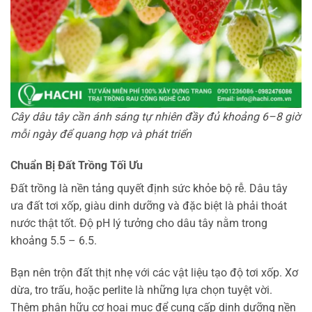
Cây dâu tây cần ánh sáng tự nhiên đầy đủ khoảng 6–8 giờ
mỗi ngày để quang hợp và phát triển
Chuẩn Bị Đất Trồng Tối Ưu
Đất trồng là nền tảng quyết định sức khỏe bộ rễ. Dâu tây
ưa đất tơi xốp, giàu dinh dưỡng và đặc biệt là phải thoát
nước thật tốt. Độ pH lý tưởng cho dâu tây nằm trong
khoảng 5.5 – 6.5.
Bạn nên trộn đất thịt nhẹ với các vật liệu tạo độ tơi xốp. Xơ
dừa, tro trấu, hoặc perlite là những lựa chọn tuyệt vời.
Thêm phân hữu cơ hoai mục để cung cấp dinh dưỡng nền