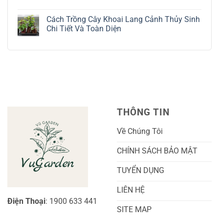
Bạc
Hướng
Bộ
Không
Tinh
Dẫn
Cách
có
Tế
Chi
Trồng
Cách Trồng Cây Khoai Lang Cảnh Thủy Sinh
bình
Tiết
Nho
luận
Chi Tiết Và Toàn Diện
Trồng
Ngón
ở
Và
Tay
Cách
Không
Chăm
Ngọt
Trồng
có
Sóc
Sắc
Lan
bình
A-
Và
Cẩm
luận
Z
Sai
Cù
ở
Trái
Ra
Cách
Nhất
Hoa:
Trồng
Kỹ
Cây
Thuật
Khoai
Chăm
Lang
Sóc
Cảnh
Toàn
Thủy
THÔNG TIN
Diện
Sinh
Cho
Chi
Người
Tiết
Về Chúng Tôi
Mới
Và
Bắt
Toàn
Đầu
Diện
CHÍNH SÁCH BẢO MẬT
TUYỂN DỤNG
LIÊN HỆ
Điện Thoại
: 1900 633 441
SITE MAP