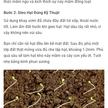
thức mầm ngủ và kích thích sự nảy mầm đồng loạt.
Bước 2: Gieo Hạt Đúng Kỹ Thuật
Sử dụng khay ươm đã chứa đầy đất tơi xốp, thoát nước
tốt. Làm ẩm đất trước khi gieo hạt. Hạt dâu tây rất nhỏ, vì
vậy không nên vùi sâu.
Bạn chỉ cần rải hạt đều lên bề mặt đất. Sau đó, phủ một
lớp đất thật mỏng vừa đủ che lấp hạt, khoảng 1-2mm. Phủ
quá sâu sẽ làm hạt khó nảy mầm và cây con yếu ớt. Tưới
nhẹ bằng bình phun sương.