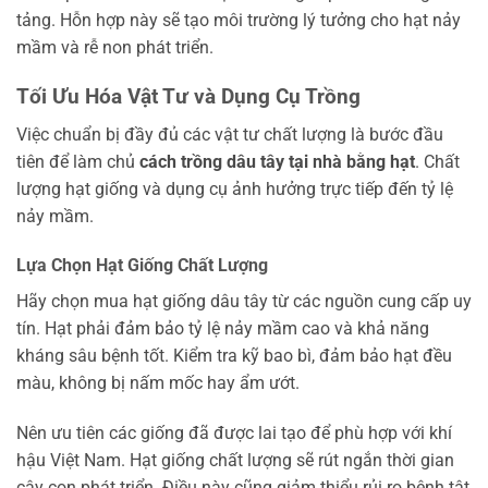
tảng. Hỗn hợp này sẽ tạo môi trường lý tưởng cho hạt nảy
mầm và rễ non phát triển.
Tối Ưu Hóa Vật Tư và Dụng Cụ Trồng
Việc chuẩn bị đầy đủ các vật tư chất lượng là bước đầu
tiên để làm chủ
cách trồng dâu tây tại nhà bằng hạt
. Chất
lượng hạt giống và dụng cụ ảnh hưởng trực tiếp đến tỷ lệ
nảy mầm.
Lựa Chọn Hạt Giống Chất Lượng
Hãy chọn mua hạt giống dâu tây từ các nguồn cung cấp uy
tín. Hạt phải đảm bảo tỷ lệ nảy mầm cao và khả năng
kháng sâu bệnh tốt. Kiểm tra kỹ bao bì, đảm bảo hạt đều
màu, không bị nấm mốc hay ẩm ướt.
Nên ưu tiên các giống đã được lai tạo để phù hợp với khí
hậu Việt Nam. Hạt giống chất lượng sẽ rút ngắn thời gian
cây con phát triển. Điều này cũng giảm thiểu rủi ro bệnh tật