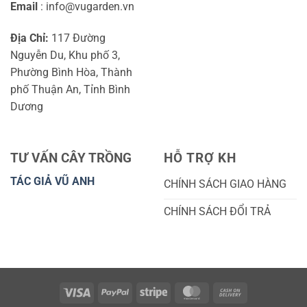
Email
: info@vugarden.vn
Địa Chỉ:
117 Đường
Nguyễn Du, Khu phố 3,
Phường Bình Hòa, Thành
phố Thuận An, Tỉnh Bình
Dương
TƯ VẤN CÂY TRỒNG
HỖ TRỢ KH
TÁC GIẢ VŨ ANH
CHÍNH SÁCH GIAO HÀNG
CHÍNH SÁCH ĐỔI TRẢ
Visa
PayPal
Stripe
MasterCard
Cash