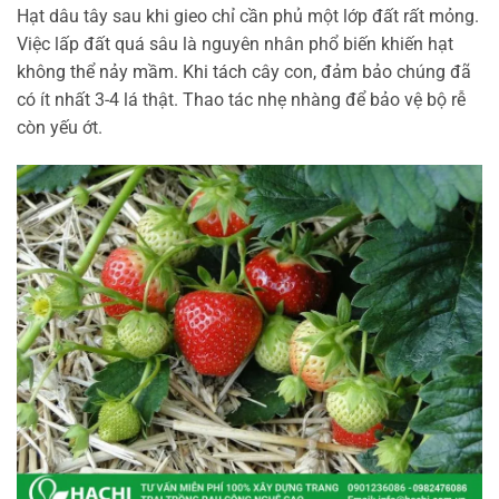
Hạt dâu tây sau khi gieo chỉ cần phủ một lớp đất rất mỏng.
Việc lấp đất quá sâu là nguyên nhân phổ biến khiến hạt
không thể nảy mầm. Khi tách cây con, đảm bảo chúng đã
có ít nhất 3-4 lá thật. Thao tác nhẹ nhàng để bảo vệ bộ rễ
còn yếu ớt.