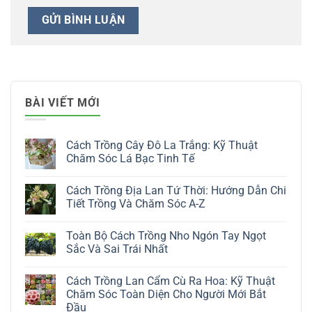
BÀI VIẾT MỚI
Cách Trồng Cây Đô La Trắng: Kỹ Thuật
Chăm Sóc Lá Bạc Tinh Tế
Không
có
Cách Trồng Địa Lan Tứ Thời: Hướng Dẫn Chi
bình
luận
Tiết Trồng Và Chăm Sóc A-Z
ở
Cách
Không
Trồng
có
Toàn Bộ Cách Trồng Nho Ngón Tay Ngọt
Cây
bình
Đô
luận
Sắc Và Sai Trái Nhất
La
ở
Trắng:
Cách
Không
Kỹ
Trồng
có
Cách Trồng Lan Cẩm Cù Ra Hoa: Kỹ Thuật
Thuật
Địa
bình
Chăm
Lan
luận
Chăm Sóc Toàn Diện Cho Người Mới Bắt
Sóc
Tứ
ở
Đầu
Lá
Thời:
Toàn