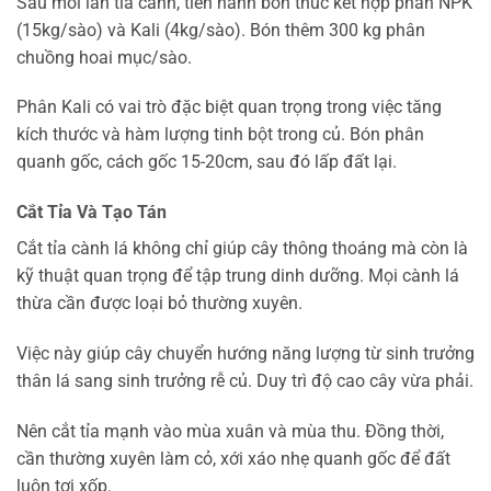
Sau mỗi lần tỉa cành, tiến hành bón thúc kết hợp phân NPK
(15kg/sào) và Kali (4kg/sào). Bón thêm 300 kg phân
chuồng hoai mục/sào.
Phân Kali có vai trò đặc biệt quan trọng trong việc tăng
kích thước và hàm lượng tinh bột trong củ. Bón phân
quanh gốc, cách gốc 15-20cm, sau đó lấp đất lại.
Cắt Tỉa Và Tạo Tán
Cắt tỉa cành lá không chỉ giúp cây thông thoáng mà còn là
kỹ thuật quan trọng để tập trung dinh dưỡng. Mọi cành lá
thừa cần được loại bỏ thường xuyên.
Việc này giúp cây chuyển hướng năng lượng từ sinh trưởng
thân lá sang sinh trưởng rễ củ. Duy trì độ cao cây vừa phải.
Nên cắt tỉa mạnh vào mùa xuân và mùa thu. Đồng thời,
cần thường xuyên làm cỏ, xới xáo nhẹ quanh gốc để đất
luôn tơi xốp.