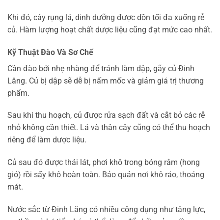
Khi đó, cây rụng lá, dinh dưỡng được dồn tối đa xuống rễ
củ. Hàm lượng hoạt chất dược liệu cũng đạt mức cao nhất.
Kỹ Thuật Đào Và Sơ Chế
Cần đào bới nhẹ nhàng để tránh làm dập, gãy củ Đinh
Lăng. Củ bị dập sẽ dễ bị nấm mốc và giảm giá trị thương
phẩm.
Sau khi thu hoạch, củ được rửa sạch đất và cắt bỏ các rễ
nhỏ không cần thiết. Lá và thân cây cũng có thể thu hoạch
riêng để làm dược liệu.
Củ sau đó được thái lát, phơi khô trong bóng râm (hong
gió) rồi sấy khô hoàn toàn. Bảo quản nơi khô ráo, thoáng
mát.
Nước sắc từ Đinh Lăng có nhiều công dụng như tăng lực,