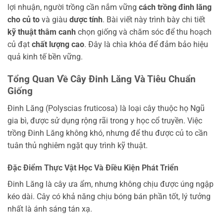
lợi nhuận, người trồng cần nắm vững
cách trồng đinh lăng
cho củ to
và giàu
dược tính
. Bài viết này trình bày chi tiết
kỹ thuật thâm canh
chọn giống và chăm sóc để thu hoạch
củ đạt
chất lượng cao
. Đây là chìa khóa để đảm bảo hiệu
quả kinh tế bền vững.
Tổng Quan Về Cây Đinh Lăng Và Tiêu Chuẩn
Giống
Đinh Lăng (Polyscias fruticosa) là loại cây thuộc họ Ngũ
gia bì, được sử dụng rộng rãi trong y học cổ truyền. Việc
trồng Đinh Lăng không khó, nhưng để thu được củ to cần
tuân thủ nghiêm ngặt quy trình kỹ thuật.
Đặc Điểm Thực Vật Học Và Điều Kiện Phát Triển
Đinh Lăng là cây ưa ẩm, nhưng không chịu được úng ngập
kéo dài. Cây có khả năng chịu bóng bán phần tốt, lý tưởng
nhất là ánh sáng tán xạ.