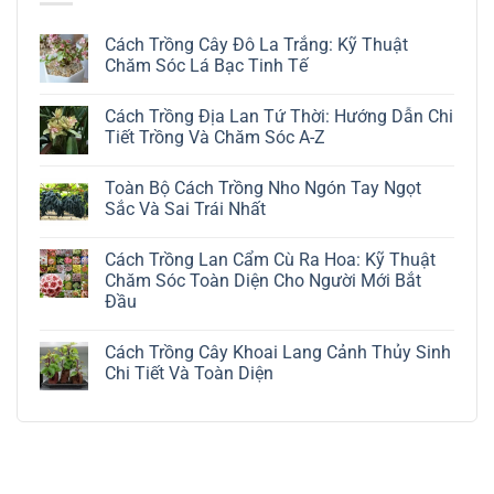
Cách Trồng Cây Đô La Trắng: Kỹ Thuật
Chăm Sóc Lá Bạc Tinh Tế
Không
có
Cách Trồng Địa Lan Tứ Thời: Hướng Dẫn Chi
bình
luận
Tiết Trồng Và Chăm Sóc A-Z
ở
Cách
Không
Trồng
có
Toàn Bộ Cách Trồng Nho Ngón Tay Ngọt
Cây
bình
Đô
luận
Sắc Và Sai Trái Nhất
La
ở
Trắng:
Cách
Không
Kỹ
Trồng
có
Cách Trồng Lan Cẩm Cù Ra Hoa: Kỹ Thuật
Thuật
Địa
bình
Chăm
Lan
luận
Chăm Sóc Toàn Diện Cho Người Mới Bắt
Sóc
Tứ
ở
Đầu
Lá
Thời:
Toàn
Bạc
Hướng
Bộ
Không
Tinh
Dẫn
Cách
có
Tế
Chi
Trồng
Cách Trồng Cây Khoai Lang Cảnh Thủy Sinh
bình
Tiết
Nho
luận
Chi Tiết Và Toàn Diện
Trồng
Ngón
ở
Và
Tay
Cách
Không
Chăm
Ngọt
Trồng
có
Sóc
Sắc
Lan
bình
A-
Và
Cẩm
luận
Z
Sai
Cù
ở
Trái
Ra
Cách
Nhất
Hoa:
Trồng