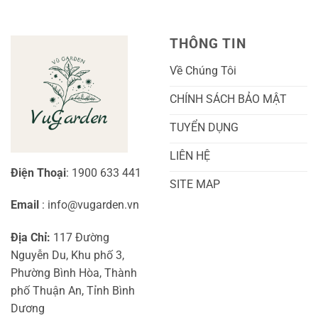
Kỹ
Cây
Thuật
Khoai
Chăm
Lang
Sóc
Cảnh
Toàn
Thủy
THÔNG TIN
Diện
Sinh
Cho
Chi
Người
Tiết
Về Chúng Tôi
Mới
Và
Bắt
Toàn
Đầu
Diện
CHÍNH SÁCH BẢO MẬT
TUYỂN DỤNG
LIÊN HỆ
Điện Thoại
: 1900 633 441
SITE MAP
Email
: info@vugarden.vn
Địa Chỉ:
117 Đường
Nguyễn Du, Khu phố 3,
Phường Bình Hòa, Thành
phố Thuận An, Tỉnh Bình
Dương