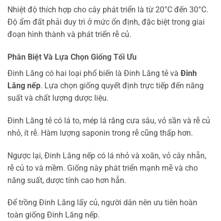
Nhiệt độ thích hợp cho cây phát triển là từ 20°C đến 30°C.
Độ ẩm đất phải duy trì ở mức ổn định, đặc biệt trong giai
đoạn hình thành và phát triển rễ củ.
Phân Biệt Và Lựa Chọn Giống Tối Ưu
Đinh Lăng có hai loại phổ biến là Đinh Lăng tẻ và
Đinh
Lăng nếp
. Lựa chọn giống quyết định trực tiếp đến năng
suất và chất lượng dược liệu.
Đinh Lăng tẻ có lá to, mép lá răng cưa sâu, vỏ sần và rễ củ
nhỏ, ít rễ. Hàm lượng saponin trong rễ cũng thấp hơn.
Ngược lại, Đinh Lăng nếp có lá nhỏ và xoăn, vỏ cây nhẵn,
rễ củ to và mềm. Giống này phát triển mạnh mẽ và cho
năng suất, dược tính cao hơn hẳn.
Để trồng Đinh Lăng lấy củ, người dân nên ưu tiên hoàn
toàn giống Đinh Lăng nếp.