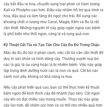
cây bắt đầu ra hoa, chuyển sang loại phân có hàm lượng
Kali và Photpho cao hơn. Điều này nhằm hỗ trợ quá trình ra
hoa, đậu quả và làm tăng độ ngọt cho trái. Bổ sung các
khoáng chất vi lượng như Canxi, Magie, Kẽm và Bo là rất
cần thiết. Những nguyên tố này giúp ngăn ngừa các bệnh
lý phổ biến như thối ngọn, vàng lá và rụng quả non.
Kỹ Thuật Cắt Tỉa và Tạo Tán Cho Cây Đu Đủ Trong Chậu
Mặc dù đu đủ lùn ít phân cành, việc cắt tỉa vẫn cần thiết để
duy trì sức khỏe và hình dáng cây. Thường xuyên loại bỏ
các lá già, lá úa vàng hoặc lá bị nhiễm bệnh. Việc này giúp
tập trung dinh dưỡng nuôi các lá non và quả. Cắt bỏ các
cành non yếu, không có khả năng ra hoa.
Nếu cây phát triển quá cao, bạn có thể thực hiện kỹ thuật
bấm ngọn để kích thích cây đẻ nhánh (tạo tán). Cắt ngọn
cây khi nó đạt chiều cao mong muốn. Thao tác này giúp
cây lùn hơn, dễ chăm sóc hơn và có thể cho nhiều quả hơn.