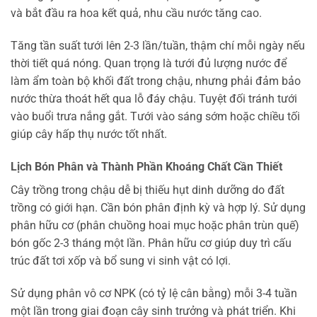
và bắt đầu ra hoa kết quả, nhu cầu nước tăng cao.
Tăng tần suất tưới lên 2-3 lần/tuần, thậm chí mỗi ngày nếu
thời tiết quá nóng. Quan trọng là tưới đủ lượng nước để
làm ẩm toàn bộ khối đất trong chậu, nhưng phải đảm bảo
nước thừa thoát hết qua lỗ đáy chậu. Tuyệt đối tránh tưới
vào buổi trưa nắng gắt. Tưới vào sáng sớm hoặc chiều tối
giúp cây hấp thụ nước tốt nhất.
Lịch Bón Phân và Thành Phần Khoáng Chất Cần Thiết
Cây trồng trong chậu dễ bị thiếu hụt dinh dưỡng do đất
trồng có giới hạn. Cần bón phân định kỳ và hợp lý. Sử dụng
phân hữu cơ (phân chuồng hoai mục hoặc phân trùn quế)
bón gốc 2-3 tháng một lần. Phân hữu cơ giúp duy trì cấu
trúc đất tơi xốp và bổ sung vi sinh vật có lợi.
Sử dụng phân vô cơ NPK (có tỷ lệ cân bằng) mỗi 3-4 tuần
một lần trong giai đoạn cây sinh trưởng và phát triển. Khi