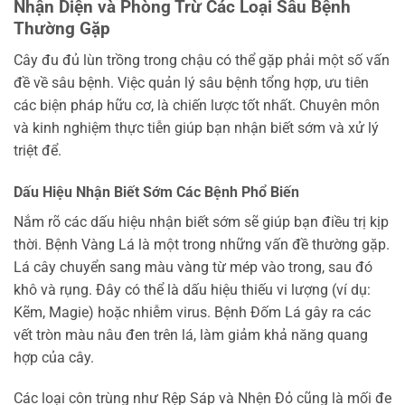
Nhận Diện và Phòng Trừ Các Loại Sâu Bệnh
Thường Gặp
Cây đu đủ lùn trồng trong chậu có thể gặp phải một số vấn
đề về sâu bệnh. Việc quản lý sâu bệnh tổng hợp, ưu tiên
các biện pháp hữu cơ, là chiến lược tốt nhất. Chuyên môn
và kinh nghiệm thực tiễn giúp bạn nhận biết sớm và xử lý
triệt để.
Dấu Hiệu Nhận Biết Sớm Các Bệnh Phổ Biến
Nắm rõ các dấu hiệu nhận biết sớm sẽ giúp bạn điều trị kịp
thời. Bệnh Vàng Lá là một trong những vấn đề thường gặp.
Lá cây chuyển sang màu vàng từ mép vào trong, sau đó
khô và rụng. Đây có thể là dấu hiệu thiếu vi lượng (ví dụ:
Kẽm, Magie) hoặc nhiễm virus. Bệnh Đốm Lá gây ra các
vết tròn màu nâu đen trên lá, làm giảm khả năng quang
hợp của cây.
Các loại côn trùng như Rệp Sáp và Nhện Đỏ cũng là mối đe