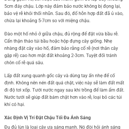
5cm đáy chậu. Lớp này đảm bảo nước không bị đọng lại,
bảo vệ rễ khỏi thối nhũn. Sau đó, đổ hỗn hợp đất đã ủ vào,
chừa lại khoảng 5-7cm so với miệng chậu.
Đào một hố nhỏ ở giữa chậu, đủ rộng để đặt vừa bầu rễ.
Cẩn thận tháo túi bầu hoặc hộp đựng cây giống. Nhẹ
nhàng đặt cây vào hố, đảm bảo rằng cổ rễ (nơi thân cây
gặp rễ) cao hơn mặt đất khoảng 2-3cm. Tuyệt đối tránh
chôn cổ rễ quá sâu.
Lấp đất xung quanh gốc cây và dùng tay ấn nhẹ để cố
định. Không nên nén đất quá chặt, việc này sẽ làm đất mất
đi độ tơi xốp. Tưới nước ngay sau khi trồng để làm ẩm đất.
Nước tưới sẽ giúp đất bám chặt hơn vào rễ, loại bỏ các túi
khí có hại.
Xác Định Vị Trí Đặt Chậu Tối Đa Ánh Sáng
Đu đủ lùn là loại cây ưa sáng mạnh. Nó đòi hỏi ánh sáng