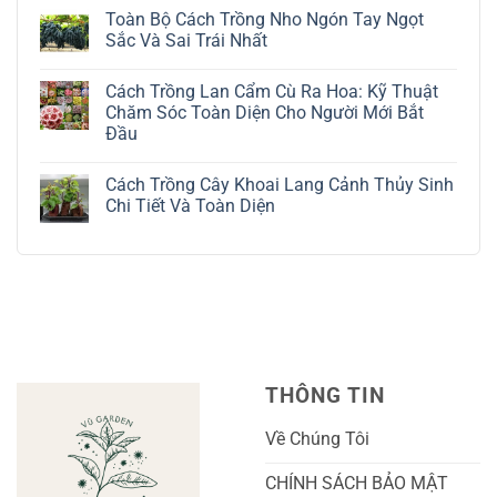
Trồng
có
Toàn Bộ Cách Trồng Nho Ngón Tay Ngọt
Cây
bình
Đô
luận
Sắc Và Sai Trái Nhất
La
ở
Trắng:
Cách
Không
Kỹ
Trồng
có
Cách Trồng Lan Cẩm Cù Ra Hoa: Kỹ Thuật
Thuật
Địa
bình
Chăm
Lan
luận
Chăm Sóc Toàn Diện Cho Người Mới Bắt
Sóc
Tứ
ở
Đầu
Lá
Thời:
Toàn
Bạc
Hướng
Bộ
Không
Tinh
Dẫn
Cách
có
Tế
Chi
Trồng
Cách Trồng Cây Khoai Lang Cảnh Thủy Sinh
bình
Tiết
Nho
luận
Chi Tiết Và Toàn Diện
Trồng
Ngón
ở
Và
Tay
Cách
Không
Chăm
Ngọt
Trồng
có
Sóc
Sắc
Lan
bình
A-
Và
Cẩm
luận
Z
Sai
Cù
ở
Trái
Ra
Cách
Nhất
Hoa:
Trồng
Kỹ
Cây
Thuật
Khoai
Chăm
Lang
Sóc
Cảnh
Toàn
Thủy
THÔNG TIN
Diện
Sinh
Cho
Chi
Người
Tiết
Về Chúng Tôi
Mới
Và
Bắt
Toàn
Đầu
Diện
CHÍNH SÁCH BẢO MẬT