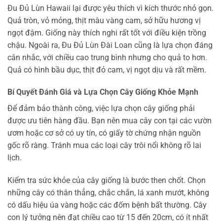
Đu Đủ Lùn Hawaii lại được yêu thích vì kích thước nhỏ gọn.
Quả tròn, vỏ mỏng, thịt màu vàng cam, sở hữu hương vị
ngọt đậm. Giống này thích nghi rất tốt với điều kiện trồng
chậu. Ngoài ra, Đu Đủ Lùn Đài Loan cũng là lựa chọn đáng
cân nhắc, với chiều cao trung bình nhưng cho quả to hơn.
Quả có hình bầu dục, thịt đỏ cam, vị ngọt dịu và rất mềm.
Bí Quyết Đánh Giá và Lựa Chọn Cây Giống Khỏe Mạnh
Để đảm bảo thành công, việc lựa chọn cây giống phải
được ưu tiên hàng đầu. Bạn nên mua cây con tại các vườn
ươm hoặc cơ sở có uy tín, có giấy tờ chứng nhận nguồn
gốc rõ ràng. Tránh mua các loại cây trôi nổi không rõ lai
lịch.
Kiểm tra sức khỏe của cây giống là bước then chốt. Chọn
những cây có thân thẳng, chắc chắn, lá xanh mướt, không
có dấu hiệu úa vàng hoặc các đốm bệnh bất thường. Cây
con lý tưởng nên đạt chiều cao từ 15 đến 20cm, có ít nhất