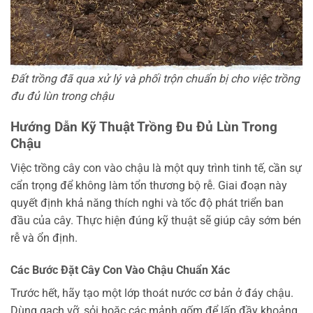
Đất trồng đã qua xử lý và phối trộn chuẩn bị cho việc trồng
đu đủ lùn trong chậu
Hướng Dẫn Kỹ Thuật Trồng Đu Đủ Lùn Trong
Chậu
Việc trồng cây con vào chậu là một quy trình tinh tế, cần sự
cẩn trọng để không làm tổn thương bộ rễ. Giai đoạn này
quyết định khả năng thích nghi và tốc độ phát triển ban
đầu của cây. Thực hiện đúng kỹ thuật sẽ giúp cây sớm bén
rễ và ổn định.
Các Bước Đặt Cây Con Vào Chậu Chuẩn Xác
Trước hết, hãy tạo một lớp thoát nước cơ bản ở đáy chậu.
Dùng gạch vỡ, sỏi hoặc các mảnh gốm để lấp đầy khoảng