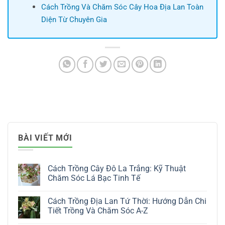
Cách Trồng Và Chăm Sóc Cây Hoa Địa Lan Toàn
Diện Từ Chuyên Gia
BÀI VIẾT MỚI
Cách Trồng Cây Đô La Trắng: Kỹ Thuật
Chăm Sóc Lá Bạc Tinh Tế
Không
có
Cách Trồng Địa Lan Tứ Thời: Hướng Dẫn Chi
bình
luận
Tiết Trồng Và Chăm Sóc A-Z
ở
Cách
Không