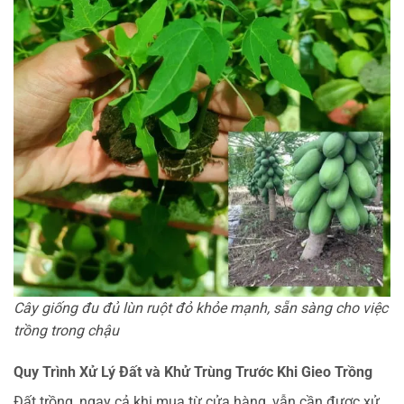
Cây giống đu đủ lùn ruột đỏ khỏe mạnh, sẵn sàng cho việc
trồng trong chậu
Quy Trình Xử Lý Đất và Khử Trùng Trước Khi Gieo Trồng
Đất trồng, ngay cả khi mua từ cửa hàng, vẫn cần được xử