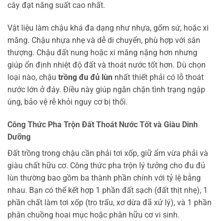
cây đạt năng suất cao nhất.
Vật liệu làm chậu khá đa dạng như nhựa, gốm sứ, hoặc xi
măng. Chậu nhựa nhẹ và dễ di chuyển, phù hợp với sân
thượng. Chậu đất nung hoặc xi măng nặng hơn nhưng
giúp ổn định nhiệt độ đất và thoát nước tốt hơn. Dù chọn
loại nào, chậu
trồng đu đủ lùn
nhất thiết phải có lỗ thoát
nước lớn ở đáy. Điều này giúp ngăn chặn tình trạng ngập
úng, bảo vệ rễ khỏi nguy cơ bị thối.
Công Thức Pha Trộn Đất Thoát Nước Tốt và Giàu Dinh
Dưỡng
Đất trồng trong chậu cần phải tơi xốp, giữ ẩm vừa phải và
giàu chất hữu cơ. Công thức pha trộn lý tưởng cho đu đủ
lùn thường bao gồm ba thành phần chính với tỷ lệ bằng
nhau. Bạn có thể kết hợp 1 phần đất sạch (đất thịt nhẹ), 1
phần chất làm tơi xốp (tro trấu, xơ dừa đã xử lý), và 1 phần
phân chuồng hoai mục hoặc phân hữu cơ vi sinh.