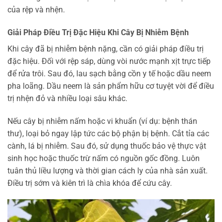
của rệp và nhện.
Giải Pháp Điều Trị Đặc Hiệu Khi Cây Bị Nhiễm Bệnh
Khi cây đã bị nhiễm bệnh nặng, cần có giải pháp điều trị
đặc hiệu. Đối với rệp sáp, dùng vòi nước mạnh xịt trực tiếp
để rửa trôi. Sau đó, lau sạch bằng cồn y tế hoặc dầu neem
pha loãng. Dầu neem là sản phẩm hữu cơ tuyệt vời để điều
trị nhện đỏ và nhiều loại sâu khác.
Nếu cây bị nhiễm nấm hoặc vi khuẩn (ví dụ: bệnh thán
thư), loại bỏ ngay lập tức các bộ phận bị bệnh. Cắt tỉa các
cành, lá bị nhiễm. Sau đó, sử dụng thuốc bảo vệ thực vật
sinh học hoặc thuốc trừ nấm có nguồn gốc đồng. Luôn
tuân thủ liều lượng và thời gian cách ly của nhà sản xuất.
Điều trị sớm và kiên trì là chìa khóa để cứu cây.