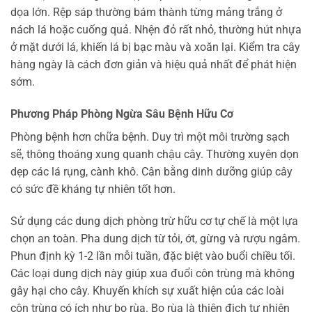
dọa lớn. Rệp sáp thường bám thành từng mảng trắng ở
nách lá hoặc cuống quả. Nhện đỏ rất nhỏ, thường hút nhựa
ở mặt dưới lá, khiến lá bị bạc màu và xoăn lại. Kiểm tra cây
hàng ngày là cách đơn giản và hiệu quả nhất để phát hiện
sớm.
Phương Pháp Phòng Ngừa Sâu Bệnh Hữu Cơ
Phòng bệnh hơn chữa bệnh. Duy trì một môi trường sạch
sẽ, thông thoáng xung quanh chậu cây. Thường xuyên dọn
dẹp các lá rụng, cành khô. Cân bằng dinh dưỡng giúp cây
có sức đề kháng tự nhiên tốt hơn.
Sử dụng các dung dịch phòng trừ hữu cơ tự chế là một lựa
chọn an toàn. Pha dung dịch từ tỏi, ớt, gừng và rượu ngâm.
Phun định kỳ 1-2 lần mỗi tuần, đặc biệt vào buổi chiều tối.
Các loại dung dịch này giúp xua đuổi côn trùng mà không
gây hại cho cây. Khuyến khích sự xuất hiện của các loài
côn trùng có ích như bọ rùa. Bọ rùa là thiên địch tự nhiên