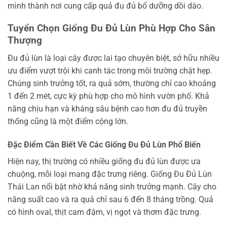
mình thành nơi cung cấp quả đu đủ bổ dưỡng dồi dào.
Tuyển Chọn Giống Đu Đủ Lùn Phù Hợp Cho Sân
Thượng
Đu đủ lùn là loại cây được lai tạo chuyên biệt, sở hữu nhiều
ưu điểm vượt trội khi canh tác trong môi trường chật hẹp.
Chúng sinh trưởng tốt, ra quả sớm, thường chỉ cao khoảng
1 đến 2 mét, cực kỳ phù hợp cho mô hình vườn phố. Khả
năng chịu hạn và kháng sâu bệnh cao hơn đu đủ truyền
thống cũng là một điểm cộng lớn.
Đặc Điểm Cần Biết Về Các Giống Đu Đủ Lùn Phổ Biến
Hiện nay, thị trường có nhiều giống đu đủ lùn được ưa
chuộng, mỗi loại mang đặc trưng riêng. Giống Đu Đủ Lùn
Thái Lan nổi bật nhờ khả năng sinh trưởng mạnh. Cây cho
năng suất cao và ra quả chỉ sau 6 đến 8 tháng trồng. Quả
có hình oval, thịt cam đậm, vị ngọt và thơm đặc trưng.