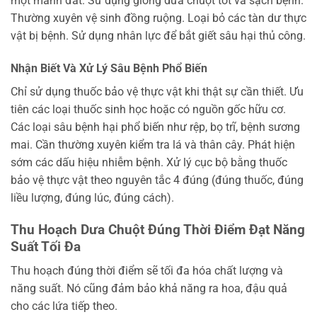
một mảnh đất. Sử dụng giống dưa chuột tốt và sạch bệnh.
Thường xuyên vệ sinh đồng ruộng. Loại bỏ các tàn dư thực
vật bị bệnh. Sử dụng nhân lực để bắt giết sâu hại thủ công.
Nhận Biết Và Xử Lý Sâu Bệnh Phổ Biến
Chỉ sử dụng thuốc bảo vệ thực vật khi thật sự cần thiết. Ưu
tiên các loại thuốc sinh học hoặc có nguồn gốc hữu cơ.
Các loại sâu bệnh hại phổ biến như rệp, bọ trĩ, bệnh sương
mai. Cần thường xuyên kiểm tra lá và thân cây. Phát hiện
sớm các dấu hiệu nhiễm bệnh. Xử lý cục bộ bằng thuốc
bảo vệ thực vật theo nguyên tắc 4 đúng (đúng thuốc, đúng
liều lượng, đúng lúc, đúng cách).
Thu Hoạch Dưa Chuột Đúng Thời Điểm Đạt Năng
Suất Tối Đa
Thu hoạch đúng thời điểm sẽ tối đa hóa chất lượng và
năng suất. Nó cũng đảm bảo khả năng ra hoa, đậu quả
cho các lứa tiếp theo.