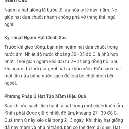
Mầm Cao
Ngâm ủ hạt giống là bước tối ưu hóa tỷ lệ nảy mầm. Nó
giúp hạt dưa chuột nhanh chóng phá vỡ trạng thái ngủ
nghỉ.
Kỹ Thuật Ngâm Hạt Chính Xác
Trước khi gieo trồng, bạn nên ngâm hạt dưa chuột trong
nước ấm. Nhiệt độ nước khoảng 30–35 độ C là phù hợp
nhất. Thời gian ngâm kéo dài từ 2–3 tiếng đồng hồ. Sau
khi ngâm đủ thời gian, vớt hạt ra khỏi nước. Rửa sạch hạt
một lần nữa bằng nước sạch để loại bỏ chất nhờn bên
ngoài.
Phương Pháp Ủ Hạt Tạo Mầm Hiệu Quả
Sau khi rửa sạch, tiến hành ủ hạt trong một chiếc khăn ẩm.
Khăn phải được giữ ở nhiệt độ ấm, khoảng 27–30 độ C.
Quá trình ủ này kéo dài trong 2–3 ngày. Khi thấy hạt giống
đã nảy mầm và nhú rễ trắng, bạn có thể đem đi gieo. Hạt