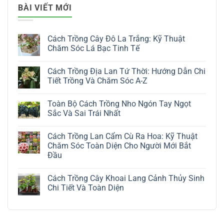
BÀI VIẾT MỚI
Cách Trồng Cây Đô La Trắng: Kỹ Thuật
Chăm Sóc Lá Bạc Tinh Tế
Không
có
Cách Trồng Địa Lan Tứ Thời: Hướng Dẫn Chi
bình
luận
Tiết Trồng Và Chăm Sóc A-Z
ở
Cách
Không
Trồng
có
Toàn Bộ Cách Trồng Nho Ngón Tay Ngọt
Cây
bình
Đô
luận
Sắc Và Sai Trái Nhất
La
ở
Trắng:
Cách
Không
Kỹ
Trồng
có
Cách Trồng Lan Cẩm Cù Ra Hoa: Kỹ Thuật
Thuật
Địa
bình
Chăm
Lan
luận
Chăm Sóc Toàn Diện Cho Người Mới Bắt
Sóc
Tứ
ở
Đầu
Lá
Thời:
Toàn
Bạc
Hướng
Bộ
Không
Tinh
Dẫn
Cách
có
Tế
Chi
Trồng
Cách Trồng Cây Khoai Lang Cảnh Thủy Sinh
bình
Tiết
Nho
luận
Chi Tiết Và Toàn Diện
Trồng
Ngón
ở
Và
Tay
Cách
Không
Chăm
Ngọt
Trồng
có
Sóc
Sắc
Lan
bình
A-
Và
Cẩm
luận
Z
Sai
Cù
ở