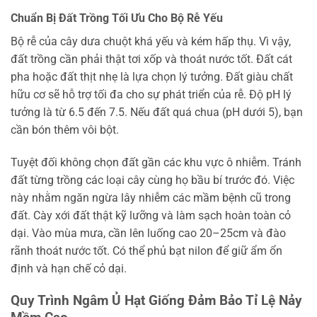
Chuẩn Bị Đất Trồng Tối Ưu Cho Bộ Rễ Yếu
Bộ rễ của cây dưa chuột khá yếu và kém hấp thụ. Vì vậy,
đất trồng cần phải thật tơi xốp và thoát nước tốt. Đất cát
pha hoặc đất thịt nhẹ là lựa chọn lý tưởng. Đất giàu chất
hữu cơ sẽ hỗ trợ tối đa cho sự phát triển của rễ. Độ pH lý
tưởng là từ 6.5 đến 7.5. Nếu đất quá chua (pH dưới 5), bạn
cần bón thêm vôi bột.
Tuyệt đối không chọn đất gần các khu vực ô nhiễm. Tránh
đất từng trồng các loại cây cùng họ bầu bí trước đó. Việc
này nhằm ngăn ngừa lây nhiễm các mầm bệnh cũ trong
đất. Cày xới đất thật kỹ lưỡng và làm sạch hoàn toàn cỏ
dại. Vào mùa mưa, cần lên luống cao 20–25cm và đào
rãnh thoát nước tốt. Có thể phủ bạt nilon để giữ ẩm ổn
định và hạn chế cỏ dại.
Quy Trình Ngâm Ủ Hạt Giống Đảm Bảo Tỉ Lệ Nảy