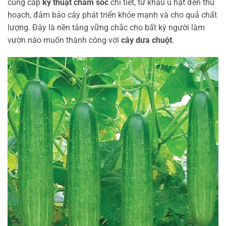
cung cấp
kỹ thuật chăm sóc
chi tiết, từ khâu ủ hạt đến thu
hoạch, đảm bảo cây phát triển khỏe mạnh và cho quả chất
lượng. Đây là nền tảng vững chắc cho bất kỳ người làm
vườn nào muốn thành công với
cây dưa chuột
.