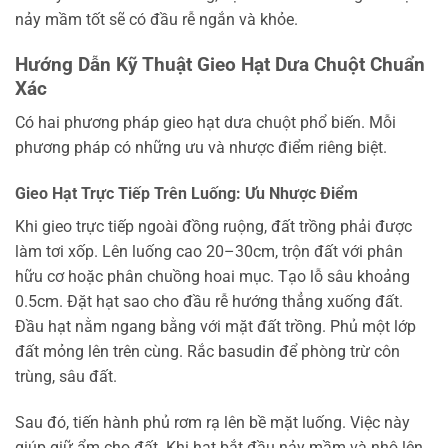
nảy mầm tốt sẽ có đầu rễ ngắn và khỏe.
Hướng Dẫn Kỹ Thuật Gieo Hạt Dưa Chuột Chuẩn
Xác
Có hai phương pháp gieo hạt dưa chuột phổ biến. Mỗi
phương pháp có những ưu và nhược điểm riêng biệt.
Gieo Hạt Trực Tiếp Trên Luống: Ưu Nhược Điểm
Khi gieo trực tiếp ngoài đồng ruộng, đất trồng phải được
làm tơi xốp. Lên luống cao 20–30cm, trộn đất với phân
hữu cơ hoặc phân chuồng hoai mục. Tạo lỗ sâu khoảng
0.5cm. Đặt hạt sao cho đầu rễ hướng thẳng xuống đất.
Đầu hạt nằm ngang bằng với mặt đất trồng. Phủ một lớp
đất mỏng lên trên cùng. Rắc basudin để phòng trừ côn
trùng, sâu đất.
Sau đó, tiến hành phủ rơm rạ lên bề mặt luống. Việc này
giúp giữ ẩm cho đất. Khi hạt bắt đầu nảy mầm và nhô lên