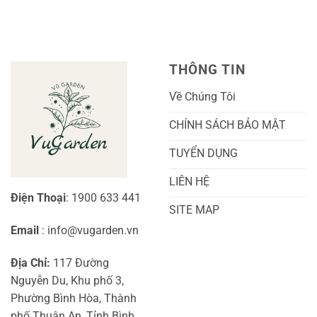
Trái
Ra
Cách
Nhất
Hoa:
Trồng
Kỹ
Cây
Thuật
Khoai
Chăm
Lang
Sóc
Cảnh
Toàn
Thủy
THÔNG TIN
Diện
Sinh
Cho
Chi
Người
Tiết
Về Chúng Tôi
Mới
Và
Bắt
Toàn
Đầu
Diện
CHÍNH SÁCH BẢO MẬT
TUYỂN DỤNG
LIÊN HỆ
Điện Thoại
: 1900 633 441
SITE MAP
Email
: info@vugarden.vn
Địa Chỉ:
117 Đường
Nguyễn Du, Khu phố 3,
Phường Bình Hòa, Thành
phố Thuận An, Tỉnh Bình