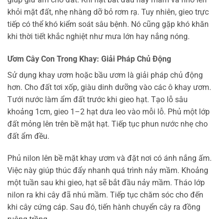
khỏi mặt đất, nhẹ nhàng dỡ bỏ rơm rạ. Tuy nhiên, gieo trực
tiếp có thể khó kiểm soát sâu bệnh. Nó cũng gặp khó khăn
khi thời tiết khắc nghiệt như mưa lớn hay nắng nóng.
Ươm Cây Con Trong Khay: Giải Pháp Chủ Động
Sử dụng khay ươm hoặc bầu ươm là giải pháp chủ động
hơn. Cho đất tơi xốp, giàu dinh dưỡng vào các ô khay ươm.
Tưới nước làm ẩm đất trước khi gieo hạt. Tạo lỗ sâu
khoảng 1cm, gieo 1–2 hạt dưa leo vào mỗi lỗ. Phủ một lớp
đất mỏng lên trên bề mặt hạt. Tiếp tục phun nước nhẹ cho
đất ẩm đều.
Phủ nilon lên bề mặt khay ươm và đặt nơi có ánh nắng ấm.
Việc này giúp thúc đẩy nhanh quá trình nảy mầm. Khoảng
một tuần sau khi gieo, hạt sẽ bắt đầu nảy mầm. Tháo lớp
nilon ra khi cây đã nhú mầm. Tiếp tục chăm sóc cho đến
khi cây cứng cáp. Sau đó, tiến hành chuyển cây ra đồng