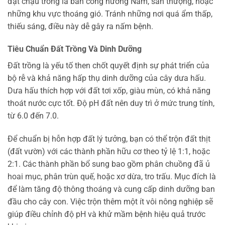
đặt chậu trồng là ban công hướng Nam, sân thượng, hoặc
những khu vực thoáng gió. Tránh những nơi quá ẩm thấp,
thiếu sáng, điều này dễ gây ra nấm bệnh.
Tiêu Chuẩn Đất Trồng Và Dinh Dưỡng
Đất trồng là yếu tố then chốt quyết định sự phát triển của
bộ rễ và khả năng hấp thụ dinh dưỡng của cây dưa hấu.
Dưa hấu thích hợp với đất tơi xốp, giàu mùn, có khả năng
thoát nước cực tốt. Độ pH đất nên duy trì ở mức trung tính,
từ 6.0 đến 7.0.
Để chuẩn bị hỗn hợp đất lý tưởng, bạn có thể trộn đất thịt
(đất vườn) với các thành phần hữu cơ theo tỷ lệ 1:1, hoặc
2:1. Các thành phần bổ sung bao gồm phân chuồng đã ủ
hoai mục, phân trùn quế, hoặc xơ dừa, tro trấu. Mục đích là
để làm tăng độ thông thoáng và cung cấp dinh dưỡng ban
đầu cho cây con. Việc trộn thêm một ít vôi nông nghiệp sẽ
giúp điều chỉnh độ pH và khử mầm bệnh hiệu quả trước