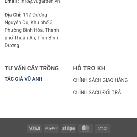
Email
: info@vugarden.vn
Địa Chỉ:
117 Đường
Nguyễn Du, Khu phố 3,
Phường Bình Hòa, Thành
phố Thuận An, Tỉnh Bình
Dương
TƯ VẤN CÂY TRỒNG
HỖ TRỢ KH
TÁC GIẢ VŨ ANH
CHÍNH SÁCH GIAO HÀNG
CHÍNH SÁCH ĐỔI TRẢ
Visa
PayPal
Stripe
MasterCard
Cash
On