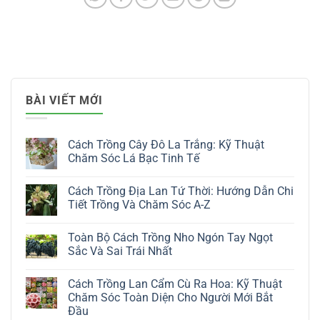
BÀI VIẾT MỚI
Cách Trồng Cây Đô La Trắng: Kỹ Thuật
Chăm Sóc Lá Bạc Tinh Tế
Không
có
Cách Trồng Địa Lan Tứ Thời: Hướng Dẫn Chi
bình
luận
Tiết Trồng Và Chăm Sóc A-Z
ở
Cách
Không
Trồng
có
Toàn Bộ Cách Trồng Nho Ngón Tay Ngọt
Cây
bình
Đô
luận
Sắc Và Sai Trái Nhất
La
ở
Trắng:
Cách
Không
Kỹ
Trồng
có
Cách Trồng Lan Cẩm Cù Ra Hoa: Kỹ Thuật
Thuật
Địa
bình
Chăm
Lan
luận
Chăm Sóc Toàn Diện Cho Người Mới Bắt
Sóc
Tứ
ở
Đầu
Lá
Thời:
Toàn