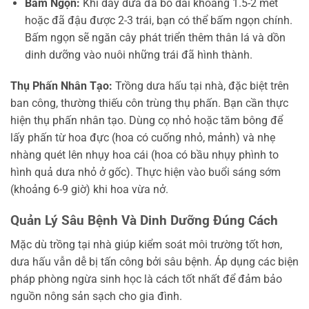
Bấm Ngọn:
Khi dây dưa đã bò dài khoảng 1.5-2 mét
hoặc đã đậu được 2-3 trái, bạn có thể bấm ngọn chính.
Bấm ngọn sẽ ngăn cây phát triển thêm thân lá và dồn
dinh dưỡng vào nuôi những trái đã hình thành.
Thụ Phấn Nhân Tạo:
Trồng dưa hấu tại nhà, đặc biệt trên
ban công, thường thiếu côn trùng thụ phấn. Bạn cần thực
hiện thụ phấn nhân tạo. Dùng cọ nhỏ hoặc tăm bông để
lấy phấn từ hoa đực (hoa có cuống nhỏ, mảnh) và nhẹ
nhàng quét lên nhụy hoa cái (hoa có bầu nhụy phình to
hình quả dưa nhỏ ở gốc). Thực hiện vào buổi sáng sớm
(khoảng 6-9 giờ) khi hoa vừa nở.
Quản Lý Sâu Bệnh Và Dinh Dưỡng Đúng Cách
Mặc dù trồng tại nhà giúp kiểm soát môi trường tốt hơn,
dưa hấu vẫn dễ bị tấn công bởi sâu bệnh. Áp dụng các biện
pháp phòng ngừa sinh học là cách tốt nhất để đảm bảo
nguồn nông sản sạch cho gia đình.