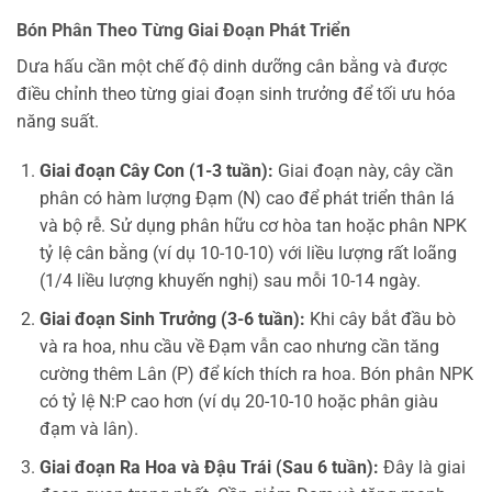
Bón Phân Theo Từng Giai Đoạn Phát Triển
Dưa hấu cần một chế độ dinh dưỡng cân bằng và được
điều chỉnh theo từng giai đoạn sinh trưởng để tối ưu hóa
năng suất.
Giai đoạn Cây Con (1-3 tuần):
Giai đoạn này, cây cần
phân có hàm lượng Đạm (N) cao để phát triển thân lá
và bộ rễ. Sử dụng phân hữu cơ hòa tan hoặc phân NPK
tỷ lệ cân bằng (ví dụ 10-10-10) với liều lượng rất loãng
(1/4 liều lượng khuyến nghị) sau mỗi 10-14 ngày.
Giai đoạn Sinh Trưởng (3-6 tuần):
Khi cây bắt đầu bò
và ra hoa, nhu cầu về Đạm vẫn cao nhưng cần tăng
cường thêm Lân (P) để kích thích ra hoa. Bón phân NPK
có tỷ lệ N:P cao hơn (ví dụ 20-10-10 hoặc phân giàu
đạm và lân).
Giai đoạn Ra Hoa và Đậu Trái (Sau 6 tuần):
Đây là giai