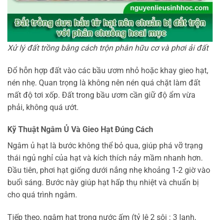
Xử lý đất trồng bằng cách trộn phân hữu cơ và phơi ải đất
Đổ hỗn hợp đất vào các bầu ươm nhỏ hoặc khay gieo hạt,
nén nhẹ. Quan trọng là không nên nén quá chặt làm đất
mất độ tơi xốp. Đất trong bầu ươm cần giữ độ ẩm vừa
phải, không quá ướt.
Kỹ Thuật Ngâm Ủ Và Gieo Hạt Đúng Cách
Ngâm ủ hạt là bước không thể bỏ qua, giúp phá vỡ trạng
thái ngủ nghỉ của hạt và kích thích nảy mầm nhanh hơn.
Đầu tiên, phơi hạt giống dưới nắng nhẹ khoảng 1-2 giờ vào
buổi sáng. Bước này giúp hạt hấp thụ nhiệt và chuẩn bị
cho quá trình ngâm.
Tiếp theo, ngâm hạt trong nước ấm (tỷ lệ 2 sôi : 3 lạnh,