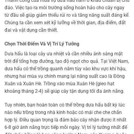
Thành công của mùa vụ dưa hấu nằm ở khâu chuẩn bị chu
đáo. Việc tạo ra môi trường sống hoàn hảo cho cây ngay
từ đầu sẽ giúp giảm thiểu rủi ro và tăng năng suất đáng kể.
Chúng ta cần xem xét kỹ lưỡng về thời gian, địa điểm, đất
đai và vật dụng cần thiết.
Chọn Thời Điểm Và Vị Trí Lý Tưởng
Dưa hấu là loại cây ưa nhiệt và cần nhiều ánh sáng mặt
trời để tổng hợp đường, tạo độ ngọt cho quả. Tại Việt Nam,
dưa hấu có thể trồng quanh năm tùy vào khu vực khí hậu,
nhưng hai mùa vụ chính mang lại năng suất cao là Đông
Xuân và Xuân Hè. Trồng vào mùa Xuân Hè (gieo hạt
khoảng tháng 2-4) sẽ giúp cây tận dụng tối đa ánh nắng.
Tuy nhiên, bạn hoàn toàn có thể trồng dưa hấu bất kỳ lúc
nào nếu trồng trong nhà kính hoặc có mái che che chắn
hợp lý. Điều quan trọng là đảm bảo cây nhận được ít nhất
6-8 giờ ánh nắng trực tiếp mỗi ngày. Vị trí lý tưởng nhất để