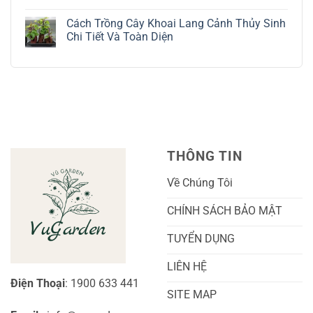
Bạc
Hướng
Bộ
Không
Tinh
Dẫn
Cách
có
Tế
Chi
Trồng
Cách Trồng Cây Khoai Lang Cảnh Thủy Sinh
bình
Tiết
Nho
luận
Chi Tiết Và Toàn Diện
Trồng
Ngón
ở
Và
Tay
Cách
Không
Chăm
Ngọt
Trồng
có
Sóc
Sắc
Lan
bình
A-
Và
Cẩm
luận
Z
Sai
Cù
ở
Trái
Ra
Cách
Nhất
Hoa:
Trồng
Kỹ
Cây
Thuật
Khoai
Chăm
Lang
Sóc
Cảnh
Toàn
Thủy
THÔNG TIN
Diện
Sinh
Cho
Chi
Người
Tiết
Về Chúng Tôi
Mới
Và
Bắt
Toàn
Đầu
Diện
CHÍNH SÁCH BẢO MẬT
TUYỂN DỤNG
LIÊN HỆ
Điện Thoại
: 1900 633 441
SITE MAP