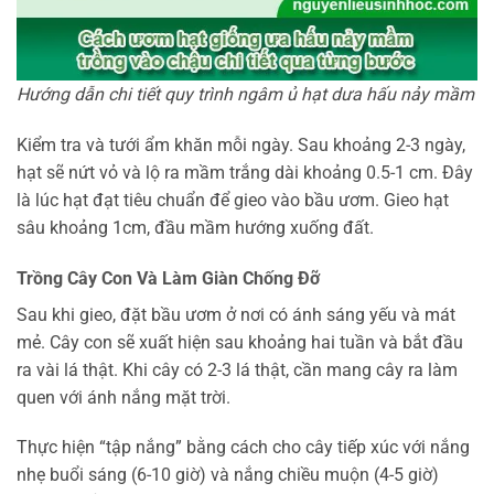
Hướng dẫn chi tiết quy trình ngâm ủ hạt dưa hấu nảy mầm
Kiểm tra và tưới ẩm khăn mỗi ngày. Sau khoảng 2-3 ngày,
hạt sẽ nứt vỏ và lộ ra mầm trắng dài khoảng 0.5-1 cm. Đây
là lúc hạt đạt tiêu chuẩn để gieo vào bầu ươm. Gieo hạt
sâu khoảng 1cm, đầu mầm hướng xuống đất.
Trồng Cây Con Và Làm Giàn Chống Đỡ
Sau khi gieo, đặt bầu ươm ở nơi có ánh sáng yếu và mát
mẻ. Cây con sẽ xuất hiện sau khoảng hai tuần và bắt đầu
ra vài lá thật. Khi cây có 2-3 lá thật, cần mang cây ra làm
quen với ánh nắng mặt trời.
Thực hiện “tập nắng” bằng cách cho cây tiếp xúc với nắng
nhẹ buổi sáng (6-10 giờ) và nắng chiều muộn (4-5 giờ)