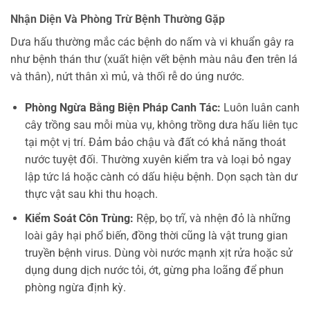
Nhận Diện Và Phòng Trừ Bệnh Thường Gặp
Dưa hấu thường mắc các bệnh do nấm và vi khuẩn gây ra
như bệnh thán thư (xuất hiện vết bệnh màu nâu đen trên lá
và thân), nứt thân xì mủ, và thối rễ do úng nước.
Phòng Ngừa Bằng Biện Pháp Canh Tác:
Luôn luân canh
cây trồng sau mỗi mùa vụ, không trồng dưa hấu liên tục
tại một vị trí. Đảm bảo chậu và đất có khả năng thoát
nước tuyệt đối. Thường xuyên kiểm tra và loại bỏ ngay
lập tức lá hoặc cành có dấu hiệu bệnh. Dọn sạch tàn dư
thực vật sau khi thu hoạch.
Kiểm Soát Côn Trùng:
Rệp, bọ trĩ, và nhện đỏ là những
loài gây hại phổ biến, đồng thời cũng là vật trung gian
truyền bệnh virus. Dùng vòi nước mạnh xịt rửa hoặc sử
dụng dung dịch nước tỏi, ớt, gừng pha loãng để phun
phòng ngừa định kỳ.