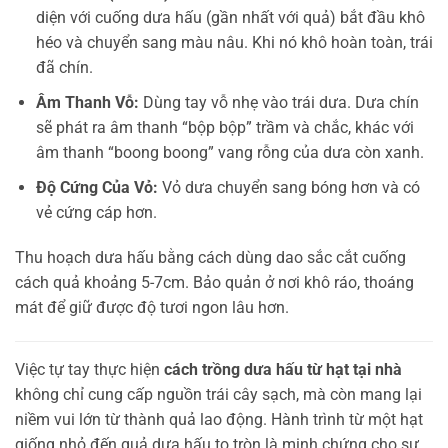
diện với cuống dưa hấu (gần nhất với quả) bắt đầu khô
héo và chuyển sang màu nâu. Khi nó khô hoàn toàn, trái
đã chín.
Âm Thanh Vỗ:
Dùng tay vỗ nhẹ vào trái dưa. Dưa chín
sẽ phát ra âm thanh “bộp bộp” trầm và chắc, khác với
âm thanh “boong boong” vang rỗng của dưa còn xanh.
Độ Cứng Của Vỏ:
Vỏ dưa chuyển sang bóng hơn và có
vẻ cứng cáp hơn.
Thu hoạch dưa hấu bằng cách dùng dao sắc cắt cuống
cách quả khoảng 5-7cm. Bảo quản ở nơi khô ráo, thoáng
mát để giữ được độ tươi ngon lâu hơn.
Việc tự tay thực hiện
cách trồng dưa hấu từ hạt tại nhà
không chỉ cung cấp nguồn trái cây sạch, mà còn mang lại
niềm vui lớn từ thành quả lao động. Hành trình từ một hạt
giống nhỏ đến quả dưa hấu to tròn là minh chứng cho sự