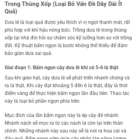
Trong Thùng Xốp (Loại Bỏ Vấn Đề Dây Dài Ít
Quả)
Dưa lê là loại quả được yêu thích vì vị ngọt thanh mát, rất
phù hợp với khí hậu nóng bức. Trồng dưa lê trong thùng
xốp tại nhà đòi hỏi sự chăm sóc kỹ lưỡng hơn so với trồng
đất. Kỹ thuật bấm ngọn là bước không thể thiếu để đảm
bảo giàn dưa sai quả.
Giai đoạn 1: Bấm ngọn cây dưa lê khi có 5-6 lá thật
Sau khi gieo hạt, cây dưa lê sẽ phát triển nhanh chóng và
ra lá thật. Khi cây đạt khoảng 5 đến 6 lá thật, đây là thời
điểm vàng để thực hiện bấm ngọn lần đầu tiên. Thao tác
này là loại bỏ phần ngọn phía trên.
Mục đích của lần bấm ngọn này là ép cây đẻ nhánh.
Nhánh nách sẽ mọc ra từ các nách lá còn lại trên thân
chính. Những nhánh này sau này sẽ là nơi ra hoa cái và
đậu quả. Bấm ngọn sớm giúp cây phân tán năng lượng