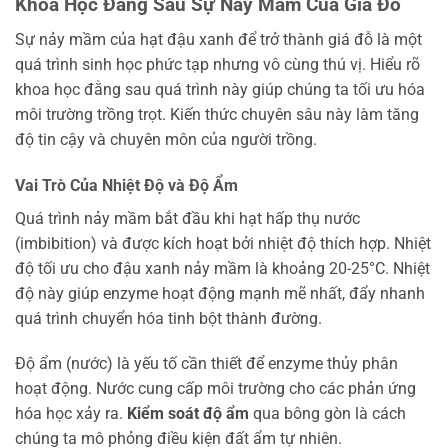
Khoa Học Đằng Sau Sự Nảy Mầm Của Giá Đỗ
Sự nảy mầm của hạt đậu xanh để trở thành giá đỗ là một
quá trình sinh học phức tạp nhưng vô cùng thú vị. Hiểu rõ
khoa học đằng sau quá trình này giúp chúng ta tối ưu hóa
môi trường trồng trọt. Kiến thức chuyên sâu này làm tăng
độ tin cậy và chuyên môn của người trồng.
Vai Trò Của Nhiệt Độ và Độ Ẩm
Quá trình nảy mầm bắt đầu khi hạt hấp thụ nước
(imbibition) và được kích hoạt bởi nhiệt độ thích hợp. Nhiệt
độ tối ưu cho đậu xanh nảy mầm là khoảng 20-25°C. Nhiệt
độ này giúp enzyme hoạt động mạnh mẽ nhất, đẩy nhanh
quá trình chuyển hóa tinh bột thành đường.
Độ ẩm (nước) là yếu tố cần thiết để enzyme thủy phân
hoạt động. Nước cung cấp môi trường cho các phản ứng
hóa học xảy ra.
Kiểm soát độ ẩm
qua bông gòn là cách
chúng ta mô phỏng điều kiện đất ẩm tự nhiên.