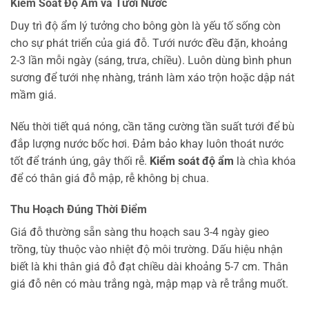
Kiểm Soát Độ Ẩm và Tưới Nước
Duy trì độ ẩm lý tưởng cho bông gòn là yếu tố sống còn
cho sự phát triển của giá đỗ. Tưới nước đều đặn, khoảng
2-3 lần mỗi ngày (sáng, trưa, chiều). Luôn dùng bình phun
sương để tưới nhẹ nhàng, tránh làm xáo trộn hoặc dập nát
mầm giá.
Nếu thời tiết quá nóng, cần tăng cường tần suất tưới để bù
đắp lượng nước bốc hơi. Đảm bảo khay luôn thoát nước
tốt để tránh úng, gây thối rễ.
Kiểm soát độ ẩm
là chìa khóa
để có thân giá đỗ mập, rễ không bị chua.
Thu Hoạch Đúng Thời Điểm
Giá đỗ thường sẵn sàng thu hoạch sau 3-4 ngày gieo
trồng, tùy thuộc vào nhiệt độ môi trường. Dấu hiệu nhận
biết là khi thân giá đỗ đạt chiều dài khoảng 5-7 cm. Thân
giá đỗ nên có màu trắng ngà, mập mạp và rễ trắng muốt.