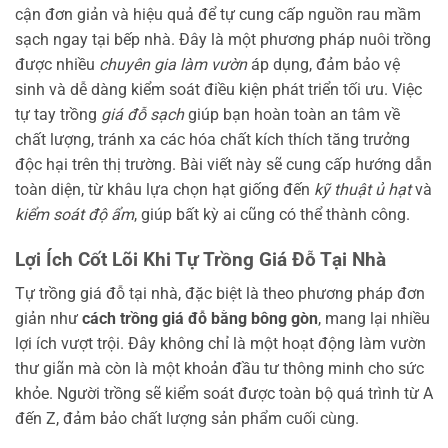
cận đơn giản và hiệu quả để tự cung cấp nguồn rau mầm
sạch ngay tại bếp nhà. Đây là một phương pháp nuôi trồng
được nhiều
chuyên gia làm vườn
áp dụng, đảm bảo vệ
sinh và dễ dàng kiểm soát điều kiện phát triển tối ưu. Việc
tự tay trồng
giá đỗ sạch
giúp bạn hoàn toàn an tâm về
chất lượng, tránh xa các hóa chất kích thích tăng trưởng
độc hại trên thị trường. Bài viết này sẽ cung cấp hướng dẫn
toàn diện, từ khâu lựa chọn hạt giống đến
kỹ thuật ủ hạt
và
kiểm soát độ ẩm
, giúp bất kỳ ai cũng có thể thành công.
Lợi Ích Cốt Lõi Khi Tự Trồng Giá Đỗ Tại Nhà
Tự trồng giá đỗ tại nhà, đặc biệt là theo phương pháp đơn
giản như
cách trồng giá đỗ bằng bông gòn
, mang lại nhiều
lợi ích vượt trội. Đây không chỉ là một hoạt động làm vườn
thư giãn mà còn là một khoản đầu tư thông minh cho sức
khỏe. Người trồng sẽ kiểm soát được toàn bộ quá trình từ A
đến Z, đảm bảo chất lượng sản phẩm cuối cùng.