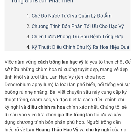
Từng Giai Đoạn Phát Triển
Chế Độ Nước Tưới và Quản Lý Độ Ẩm
Chương Trình Bón Phân Tối Ưu Cho Hạc Vỹ
Chiến Lược Phòng Trừ Sâu Bệnh Tổng Hợp
Kỹ Thuật Điều Chỉnh Chu Kỳ Ra Hoa Hiệu Quả
Việc nắm vững
cách trồng lan hạc vỹ
là yếu tố then chốt để
sở hữu những chùm hoa rủ xuống tuyệt đẹp, mang vẻ đẹp
tinh khôi và tươi tắn. Lan Hạc Vỹ (tên khoa học:
Dendrobium aphyllum) là loài lan phổ biến, nổi tiếng với sự
buông rủ nhẹ nhàng. Bài viết chuyên sâu này cung cấp kỹ
thuật trồng, chăm sóc, và đặc biệt là cách điều chỉnh chu
kỳ nghỉ và
điều chỉnh ra hoa
chính xác nhất. Chúng tôi sẽ
đi sâu vào việc lựa chọn
giá thể trồng lan
tối ưu và xây
dựng chương trình bón phân phù hợp. Người trồng cần
hiểu rõ về
Lan Hoàng Thảo Hạc Vỹ
và
chu kỳ nghỉ
của nó