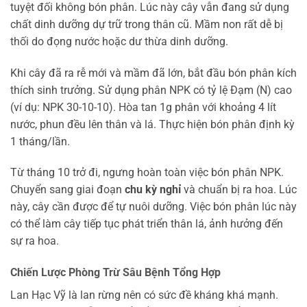
tuyệt đối không bón phân. Lúc này cây vẫn đang sử dụng
chất dinh dưỡng dự trữ trong thân cũ. Mầm non rất dễ bị
thối do đọng nước hoặc dư thừa dinh dưỡng.
Khi cây đã ra rễ mới và mầm đã lớn, bắt đầu bón phân kích
thích sinh trưởng. Sử dụng phân NPK có tỷ lệ Đạm (N) cao
(ví dụ: NPK 30-10-10). Hòa tan 1g phân với khoảng 4 lít
nước, phun đều lên thân và lá. Thực hiện bón phân định kỳ
1 tháng/lần.
Từ tháng 10 trở đi, ngưng hoàn toàn việc bón phân NPK.
Chuyển sang giai đoạn
chu kỳ nghỉ
và chuẩn bị ra hoa. Lúc
này, cây cần được để tự nuôi dưỡng. Việc bón phân lúc này
có thể làm cây tiếp tục phát triển thân lá, ảnh hưởng đến
sự ra hoa.
Chiến Lược Phòng Trừ Sâu Bệnh Tổng Hợp
Lan Hạc Vỹ là lan rừng nên có sức đề kháng khá mạnh.