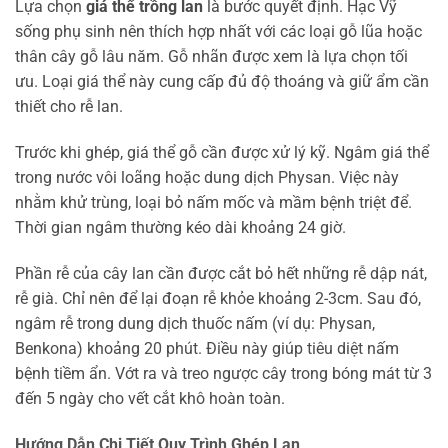
Lựa chọn
giá thể trồng lan
là bước quyết định. Hạc Vỹ
sống phụ sinh nên thích hợp nhất với các loại gỗ lũa hoặc
thân cây gỗ lâu năm. Gỗ nhãn được xem là lựa chọn tối
ưu. Loại giá thể này cung cấp đủ độ thoáng và giữ ẩm cần
thiết cho rễ lan.
Trước khi ghép, giá thể gỗ cần được xử lý kỹ. Ngâm giá thể
trong nước vôi loãng hoặc dung dịch Physan. Việc này
nhằm khử trùng, loại bỏ nấm mốc và mầm bệnh triệt để.
Thời gian ngâm thường kéo dài khoảng 24 giờ.
Phần rễ của cây lan cần được cắt bỏ hết những rễ dập nát,
rễ già. Chỉ nên để lại đoạn rễ khỏe khoảng 2-3cm. Sau đó,
ngâm rễ trong dung dịch thuốc nấm (ví dụ: Physan,
Benkona) khoảng 20 phút. Điều này giúp tiêu diệt nấm
bệnh tiềm ẩn. Vớt ra và treo ngược cây trong bóng mát từ 3
đến 5 ngày cho vết cắt khô hoàn toàn.
Hướng Dẫn Chi Tiết Quy Trình Ghép Lan