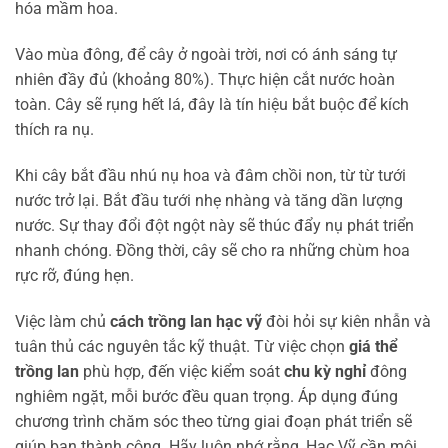
hóa mầm hoa.
Vào mùa đông, để cây ở ngoài trời, nơi có ánh sáng tự
nhiên đầy đủ (khoảng 80%). Thực hiện cắt nước hoàn
toàn. Cây sẽ rụng hết lá, đây là tín hiệu bắt buộc để kích
thích ra nụ.
Khi cây bắt đầu nhú nụ hoa và đâm chồi non, từ từ tưới
nước trở lại. Bắt đầu tưới nhẹ nhàng và tăng dần lượng
nước. Sự thay đổi đột ngột này sẽ thúc đẩy nụ phát triển
nhanh chóng. Đồng thời, cây sẽ cho ra những chùm hoa
rực rỡ, đúng hẹn.
Việc làm chủ
cách trồng lan hạc vỹ
đòi hỏi sự kiên nhẫn và
tuân thủ các nguyên tắc kỹ thuật. Từ việc chọn
giá thể
trồng lan
phù hợp, đến việc kiểm soát
chu kỳ nghỉ
đông
nghiêm ngặt, mỗi bước đều quan trọng. Áp dụng đúng
chương trình chăm sóc theo từng giai đoạn phát triển sẽ
giúp bạn thành công. Hãy luôn nhớ rằng, Hạc Vỹ cần môi