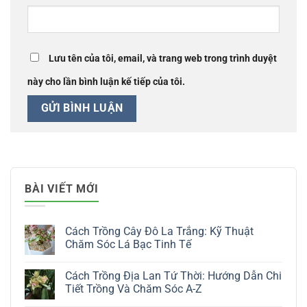
Lưu tên của tôi, email, và trang web trong trình duyệt
này cho lần bình luận kế tiếp của tôi.
BÀI VIẾT MỚI
Cách Trồng Cây Đô La Trắng: Kỹ Thuật
Chăm Sóc Lá Bạc Tinh Tế
Không
có
Cách Trồng Địa Lan Tứ Thời: Hướng Dẫn Chi
bình
luận
Tiết Trồng Và Chăm Sóc A-Z
ở
Cách
Không