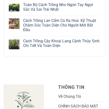
Trồng
có
Toàn Bộ Cách Trồng Nho Ngón Tay Ngọt
Cây
bình
Đô
luận
Sắc Và Sai Trái Nhất
La
ở
Trắng:
Cách
Không
Kỹ
Trồng
có
Cách Trồng Lan Cẩm Cù Ra Hoa: Kỹ Thuật
Thuật
Địa
bình
Chăm
Lan
luận
Chăm Sóc Toàn Diện Cho Người Mới Bắt
Sóc
Tứ
ở
Đầu
Lá
Thời:
Toàn
Bạc
Hướng
Bộ
Không
Tinh
Dẫn
Cách
có
Tế
Chi
Trồng
Cách Trồng Cây Khoai Lang Cảnh Thủy Sinh
bình
Tiết
Nho
luận
Chi Tiết Và Toàn Diện
Trồng
Ngón
ở
Và
Tay
Cách
Không
Chăm
Ngọt
Trồng
có
Sóc
Sắc
Lan
bình
A-
Và
Cẩm
luận
Z
Sai
Cù
ở
Trái
Ra
Cách
Nhất
Hoa:
Trồng
Kỹ
Cây
Thuật
Khoai
Chăm
Lang
Sóc
Cảnh
Toàn
Thủy
THÔNG TIN
Diện
Sinh
Cho
Chi
Người
Tiết
Về Chúng Tôi
Mới
Và
Bắt
Toàn
Đầu
Diện
CHÍNH SÁCH BẢO MẬT