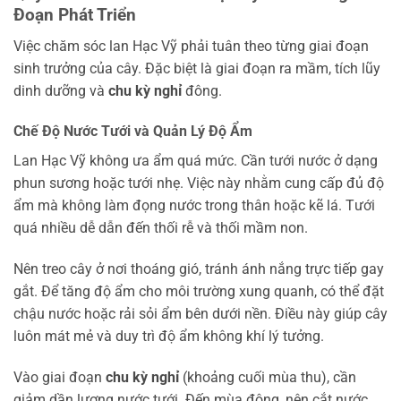
Đoạn Phát Triển
Việc chăm sóc lan Hạc Vỹ phải tuân theo từng giai đoạn
sinh trưởng của cây. Đặc biệt là giai đoạn ra mầm, tích lũy
dinh dưỡng và
chu kỳ nghỉ
đông.
Chế Độ Nước Tưới và Quản Lý Độ Ẩm
Lan Hạc Vỹ không ưa ẩm quá mức. Cần tưới nước ở dạng
phun sương hoặc tưới nhẹ. Việc này nhằm cung cấp đủ độ
ẩm mà không làm đọng nước trong thân hoặc kẽ lá. Tưới
quá nhiều dễ dẫn đến thối rễ và thối mầm non.
Nên treo cây ở nơi thoáng gió, tránh ánh nắng trực tiếp gay
gắt. Để tăng độ ẩm cho môi trường xung quanh, có thể đặt
chậu nước hoặc rải sỏi ẩm bên dưới nền. Điều này giúp cây
luôn mát mẻ và duy trì độ ẩm không khí lý tưởng.
Vào giai đoạn
chu kỳ nghỉ
(khoảng cuối mùa thu), cần
giảm dần lượng nước tưới. Đến mùa đông, nên cắt nước