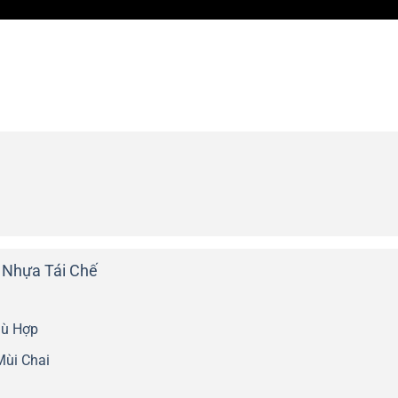
i Nhựa Tái Chế
hù Hợp
Mùi Chai