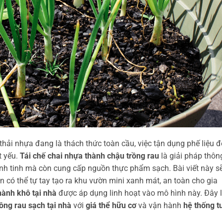
thải nhựa đang là thách thức toàn cầu, việc tận dụng phế liệu đ
t yếu.
Tái chế chai nhựa thành chậu trồng rau
là giải pháp thôn
h tinh mà còn cung cấp nguồn thực phẩm sạch. Bài viết này s
ạn có thể tự tay tạo ra khu vườn mini xanh mát, an toàn cho gia
hành khô tại nhà
được áp dụng linh hoạt vào mô hình này. Đây 
rồng rau sạch tại nhà
với
giá thể hữu cơ
và vận hành
hệ thống t