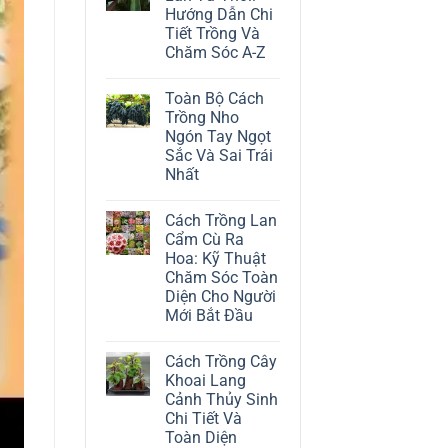
ở
Hướng Dẫn Chi
Cách
Trồng
Tiết Trồng Và
Cây
Chăm Sóc A-Z
Đô
La
Không
Trắng:
có
Kỹ
Toàn Bộ Cách
bình
Thuật
luận
Trồng Nho
Chăm
ở
Sóc
Ngón Tay Ngọt
Cách
Lá
Trồng
Sắc Và Sai Trái
Bạc
Địa
Tinh
Nhất
Lan
Tế
Tứ
Không
Thời:
có
Hướng
Cách Trồng Lan
bình
Dẫn
luận
Cẩm Cù Ra
Chi
ở
Tiết
Hoa: Kỹ Thuật
Toàn
Trồng
Bộ
Chăm Sóc Toàn
Và
Cách
Chăm
Diện Cho Người
Trồng
Sóc
Nho
Mới Bắt Đầu
A-
Ngón
Z
Không
Tay
có
Ngọt
Cách Trồng Cây
bình
Sắc
luận
Và
Khoai Lang
ở
Sai
Cảnh Thủy Sinh
Cách
Trái
Trồng
Nhất
Chi Tiết Và
Lan
Toàn Diện
Cẩm