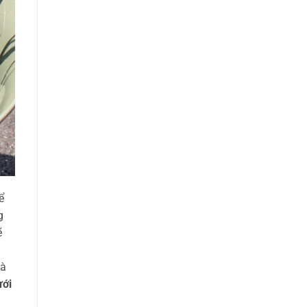
ể
g
ẽ
là
ưới