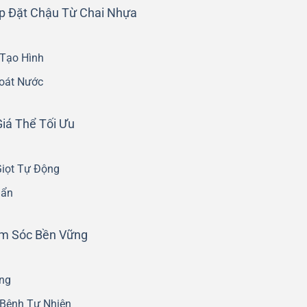
p Đặt Chậu Từ Chai Nhựa
 Tạo Hình
oát Nước
iá Thể Tối Ưu
Giọt Tự Động
uẩn
ăm Sóc Bền Vững
ng
Bệnh Tự Nhiên