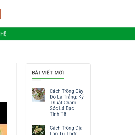
 HỆ
BÀI VIẾT MỚI
Cách Trồng Cây
Đô La Trắng: Kỹ
Thuật Chăm
Sóc Lá Bạc
Tinh Tế
Không
có
Cách Trồng Địa
bình
luận
Lan Tứ Thời: