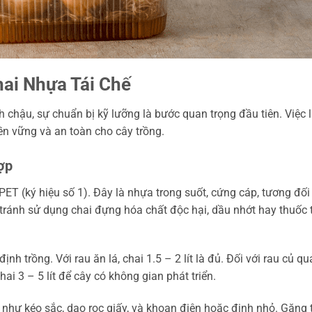
hai Nhựa Tái Chế
h chậu, sự chuẩn bị kỹ lưỡng là bước quan trọng đầu tiên. Việc 
n vững và an toàn cho cây trồng.
ợp
PET (ký hiệu số 1). Đây là nhựa trong suốt, cứng cáp, tương đối
 tránh sử dụng chai đựng hóa chất độc hại, dầu nhớt hay thuốc 
ịnh trồng. Với rau ăn lá, chai 1.5 – 2 lít là đủ. Đối với rau củ qu
ai 3 – 5 lít để cây có không gian phát triển.
như kéo sắc, dao rọc giấy, và khoan điện hoặc đinh nhỏ. Găng 