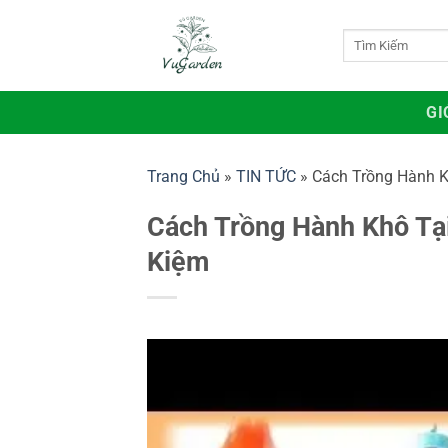
Bỏ
qua
Tìm
kiếm:
nội
dung
GI
Trang Chủ
»
TIN TỨC
»
Cách Trồng Hành K
Cách Trồng Hành Khô Tại
Kiệm