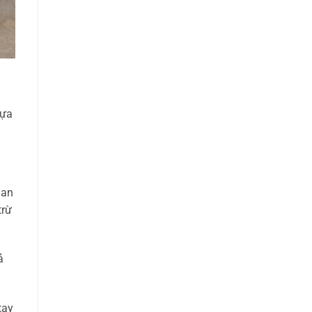
lựa
 an
trừ
ả
tay