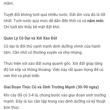
mầm.
Tuyệt đối không tưới quá nhiều nước. Đất ẩm vừa đủ là tốt
nhất. Tưới nước quá mức dễ dẫn đến thối củ và
nấm mốc
.
Chỉ tưới khi thấy bề mặt đất khô.
Quản Lý Cỏ Dại và Xới Xáo Đất
Cỏ dại là đối thủ cạnh tranh dinh dưỡng chính của hành
tăm. Cần nhổ cỏ thường xuyên và nhẹ nhàng.
Thực hiện xới xáo đất xung quanh gốc. Xới đất giúp tăng
độ tơi xốp và thông thoáng. Việc này rất quan trọng để củ
nén thở và phát triển.
Giai Đoạn Thúc Củ và Sinh Trưởng Mạnh (30-90 ngày)
Khi cây đã có 3-4 lá, chúng bước vào giai đoạn sinh trưởng
mạnh. Đây là lúc cần tập trung vào dinh dưỡng và kỹ thuật
bón thúc.