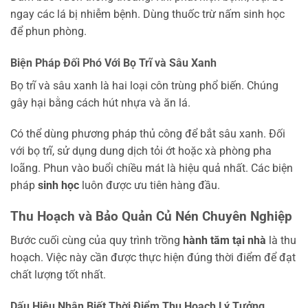
ngay các lá bị nhiễm bệnh. Dùng thuốc trừ nấm sinh học
để phun phòng.
Biện Pháp Đối Phó Với Bọ Trĩ và Sâu Xanh
Bọ trĩ và sâu xanh là hai loại côn trùng phổ biến. Chúng
gây hại bằng cách hút nhựa và ăn lá.
Có thể dùng phương pháp thủ công để bắt sâu xanh. Đối
với bọ trĩ, sử dụng dung dịch tỏi ớt hoặc xà phòng pha
loãng. Phun vào buổi chiều mát là hiệu quả nhất. Các biện
pháp
sinh học
luôn được ưu tiên hàng đầu.
Thu Hoạch và Bảo Quản Củ Nén Chuyên Nghiệp
Bước cuối cùng của quy trình trồng
hành tăm tại nhà
là thu
hoạch. Việc này cần được thực hiện đúng thời điểm để đạt
chất lượng tốt nhất.
Dấu Hiệu Nhận Biết Thời Điểm Thu Hoạch Lý Tưởng