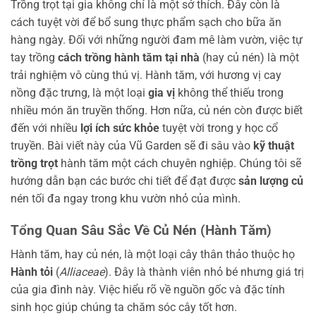
Trồng trọt tại gia không chỉ là một sở thích. Đây còn là
cách tuyệt vời để bổ sung thực phẩm sạch cho bữa ăn
hàng ngày. Đối với những người đam mê làm vườn, việc tự
tay trồng
cách trồng hành tăm tại nhà
(hay củ nén) là một
trải nghiệm vô cùng thú vị. Hành tăm, với hương vị cay
nồng đặc trưng, là một loại
gia vị
không thể thiếu trong
nhiều món ăn truyền thống. Hơn nữa, củ nén còn được biết
đến với nhiều
lợi ích sức khỏe
tuyệt vời trong y học cổ
truyền. Bài viết này của Vũ Garden sẽ đi sâu vào
kỹ thuật
trồng trọt
hành tăm một cách chuyên nghiệp. Chúng tôi sẽ
hướng dẫn bạn các bước chi tiết để đạt được
sản lượng củ
nén tối đa ngay trong khu vườn nhỏ của mình.
Tổng Quan Sâu Sắc Về Củ Nén (Hành Tăm)
Hành tăm, hay củ nén, là một loại cây thân thảo thuộc họ
Hành tỏi
(
Alliaceae
). Đây là thành viên nhỏ bé nhưng giá trị
của gia đình này. Việc hiểu rõ về nguồn gốc và đặc tính
sinh học giúp chúng ta chăm sóc cây tốt hơn.