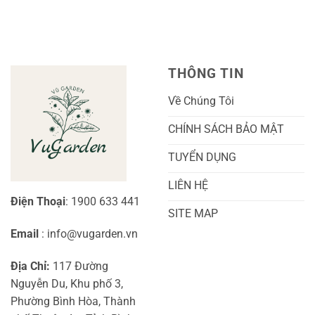
Cù
ở
Trái
Ra
Cách
Nhất
Hoa:
Trồng
Kỹ
Cây
Thuật
Khoai
Chăm
Lang
Sóc
Cảnh
Toàn
Thủy
THÔNG TIN
Diện
Sinh
Cho
Chi
Người
Tiết
Về Chúng Tôi
Mới
Và
Bắt
Toàn
Đầu
Diện
CHÍNH SÁCH BẢO MẬT
TUYỂN DỤNG
LIÊN HỆ
Điện Thoại
: 1900 633 441
SITE MAP
Email
: info@vugarden.vn
Địa Chỉ:
117 Đường
Nguyễn Du, Khu phố 3,
Phường Bình Hòa, Thành