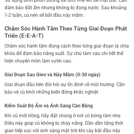
Sử dụng bình phun sương để tưới nhẹ lên bề mặt đất. Cần
đảm bảo đất ẩm nhưng không bị đọng nước. Sau khoảng
1-2 tuần, củ nén sẽ bắt đầu nảy mầm.
Chăm Sóc Hành Tăm Theo Từng Giai Đoạn Phát
Triển (E-E-A-T)
Chăm sóc hành tăm đúng cách theo từng giai đoạn là chìa
khóa để đảm bảo năng suất. Sự chú tâm vào chi tiết thể
hiện chuyên môn làm vườn cao.
Giai Đoạn Sau Gieo và Nảy Mầm (0-30 ngày)
Giai đoạn đầu tiên đòi hỏi sự ổn định về môi trường. Cần
bảo vệ củ khỏi những biến động khắc nghiệt.
Kiểm Soát Độ Ẩm và Ánh Sáng Cân Bằng
Khi củ mới trồng, hãy đặt chúng ở nơi có bóng râm nhẹ.
Điều này giúp củ không bị cháy nắng. Dần dần tăng thời
gian tiếp xúc với ánh sáng mặt trời khi cây bắt đầu nảy