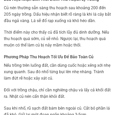
Củ nén thường sẵn sàng thu hoạch sau khoảng 200 đến
205 ngày trồng. Dấu hiệu nhận biết rõ ràng là khi lá cây bắt
đầu ngả vàng. Lá sẽ đổ rạp xuống và khô héo dần.
Thời điểm này cho thấy củ đã tích lũy đủ dinh dưỡng. Nếu
thu hoạch quá sớm, củ sẽ nhỏ. Ngược lại, thu hoạch quá
muộn có thể làm củ bị nảy mầm hoặc thối.
Phương Pháp Thu Hoạch Tối Ưu Để Bảo Toàn Củ
Nếu trồng trên luống đất, cần dùng cuốc hoặc xẻng xới nhẹ
xung quanh. Sau đó nhổ từng bụi lên nhẹ nhàng. Tránh
làm đứt rễ hoặc xây xát củ.
Đối với trồng chậu, chỉ cần nghiêng chậu và lấy cả khối đất
ra. Nhặt củ nén cẩn thận khỏi đất.
Sau khi nhổ, rũ sạch đất bám bên ngoài củ. Cắt bỏ phần lá
đã khô. Giữ lại một đoạn ngắn khoảng 3-5cm.