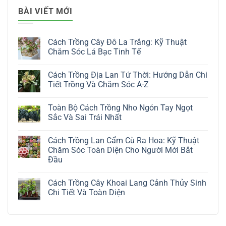
BÀI VIẾT MỚI
Cách Trồng Cây Đô La Trắng: Kỹ Thuật
Chăm Sóc Lá Bạc Tinh Tế
Không
có
Cách Trồng Địa Lan Tứ Thời: Hướng Dẫn Chi
bình
luận
Tiết Trồng Và Chăm Sóc A-Z
ở
Cách
Không
Trồng
có
Toàn Bộ Cách Trồng Nho Ngón Tay Ngọt
Cây
bình
Đô
luận
Sắc Và Sai Trái Nhất
La
ở
Trắng:
Cách
Không
Kỹ
Trồng
có
Cách Trồng Lan Cẩm Cù Ra Hoa: Kỹ Thuật
Thuật
Địa
bình
Chăm
Lan
luận
Chăm Sóc Toàn Diện Cho Người Mới Bắt
Sóc
Tứ
ở
Đầu
Lá
Thời:
Toàn
Bạc
Hướng
Bộ
Không
Tinh
Dẫn
Cách
có
Tế
Chi
Trồng
Cách Trồng Cây Khoai Lang Cảnh Thủy Sinh
bình
Tiết
Nho
luận
Chi Tiết Và Toàn Diện
Trồng
Ngón
ở
Và
Tay
Cách
Không
Chăm
Ngọt
Trồng
có
Sóc
Sắc
Lan
bình
A-
Và
Cẩm
luận
Z
Sai