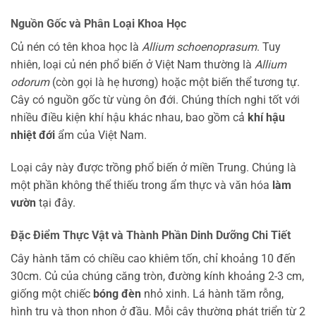
Nguồn Gốc và Phân Loại Khoa Học
Củ nén có tên khoa học là
Allium schoenoprasum
. Tuy
nhiên, loại củ nén phổ biến ở Việt Nam thường là
Allium
odorum
(còn gọi là hẹ hương) hoặc một biến thể tương tự.
Cây có nguồn gốc từ vùng ôn đới. Chúng thích nghi tốt với
nhiều điều kiện khí hậu khác nhau, bao gồm cả
khí hậu
nhiệt đới
ẩm của Việt Nam.
Loại cây này được trồng phổ biến ở miền Trung. Chúng là
một phần không thể thiếu trong ẩm thực và văn hóa
làm
vườn
tại đây.
Đặc Điểm Thực Vật và Thành Phần Dinh Dưỡng Chi Tiết
Cây hành tăm có chiều cao khiêm tốn, chỉ khoảng 10 đến
30cm. Củ của chúng căng tròn, đường kính khoảng 2-3 cm,
giống một chiếc
bóng đèn
nhỏ xinh. Lá hành tăm rỗng,
hình trụ và thon nhọn ở đầu. Mỗi cây thường phát triển từ 2