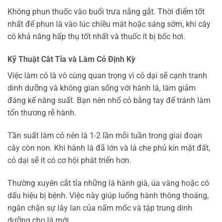
Không phun thuốc vào buổi trưa nắng gắt. Thời điểm tốt
nhất để phun là vào lúc chiều mát hoặc sáng sớm, khi cây
có khả năng hấp thụ tốt nhất và thuốc ít bị bốc hơi.
Kỹ Thuật Cắt Tỉa và Làm Cỏ Định Kỳ
Việc làm cỏ là vô cùng quan trọng vì cỏ dại sẽ cạnh tranh
dinh dưỡng và không gian sống với hành lá, làm giảm
đáng kể năng suất. Bạn nên nhổ cỏ bằng tay để tránh làm
tổn thương rễ hành.
Tần suất làm cỏ nên là 1-2 lần mỗi tuần trong giai đoạn
cây còn non. Khi hành lá đã lớn và lá che phủ kín mặt đất,
cỏ dại sẽ ít có cơ hội phát triển hơn.
Thường xuyên cắt tỉa những lá hành già, úa vàng hoặc có
dấu hiệu bị bệnh. Việc này giúp luống hành thông thoáng,
ngăn chặn sự lây lan của nấm mốc và tập trung dinh
dưỡng cho lá mới.