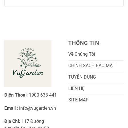
Không
Chăm
Ngọt
Trồng
có
Sóc
Sắc
Lan
bình
A-
Và
Cẩm
luận
Z
Sai
Cù
ở
Trái
Ra
Cách
Nhất
Hoa:
Trồng
Kỹ
Cây
Thuật
Khoai
Chăm
Lang
Sóc
Cảnh
Toàn
Thủy
THÔNG TIN
Diện
Sinh
Cho
Chi
Người
Tiết
Về Chúng Tôi
Mới
Và
Bắt
Toàn
Đầu
Diện
CHÍNH SÁCH BẢO MẬT
TUYỂN DỤNG
LIÊN HỆ
Điện Thoại
: 1900 633 441
SITE MAP
Email
: info@vugarden.vn
Địa Chỉ:
117 Đường