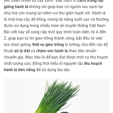
yêu thiên nhiên và cây xanh. Việc nắm rõ
cách trồng hạt
giống hành lá
không chỉ giúp bạn có nguồn rau sạch tại
nhà mà còn mang lại niềm vui thư giãn tuyệt vời. Hành lá
là một loại cây dễ trồng, mang lại năng suất cao và thường
được sử dụng trong nhiều món ăn truyền thống Việt Nam.
Bài viết này sẽ cung cấp một quy trình toàn diện, từ A đến
Z, giúp bạn tự tin gieo trồng thành công, bắt đầu từ việc
lựa chọn giống,
thời vụ gieo trồng
lý tưởng, cho đến các kỹ
thuật
xử lý đất
và
chăm sóc hành lá
theo tiêu chuẩn
chuyên gia. Mục tiêu là để bạn đạt được một vụ thu hoạch
chất lượng cao, đồng thời hiểu rõ nguyên tắc
thu hoạch
hành lá bền vững
để sử dụng lâu dài.