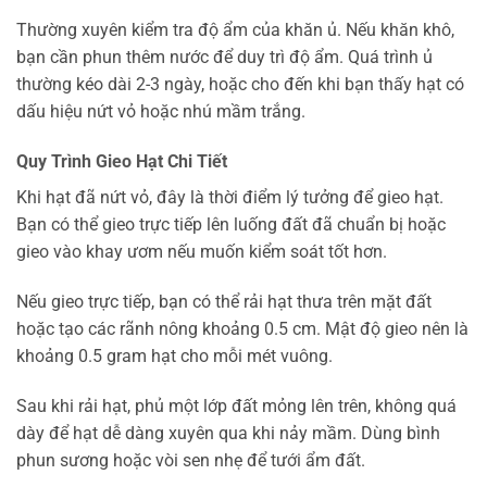
Thường xuyên kiểm tra độ ẩm của khăn ủ. Nếu khăn khô,
bạn cần phun thêm nước để duy trì độ ẩm. Quá trình ủ
thường kéo dài 2-3 ngày, hoặc cho đến khi bạn thấy hạt có
dấu hiệu nứt vỏ hoặc nhú mầm trắng.
Quy Trình Gieo Hạt Chi Tiết
Khi hạt đã nứt vỏ, đây là thời điểm lý tưởng để gieo hạt.
Bạn có thể gieo trực tiếp lên luống đất đã chuẩn bị hoặc
gieo vào khay ươm nếu muốn kiểm soát tốt hơn.
Nếu gieo trực tiếp, bạn có thể rải hạt thưa trên mặt đất
hoặc tạo các rãnh nông khoảng 0.5 cm. Mật độ gieo nên là
khoảng 0.5 gram hạt cho mỗi mét vuông.
Sau khi rải hạt, phủ một lớp đất mỏng lên trên, không quá
dày để hạt dễ dàng xuyên qua khi nảy mầm. Dùng bình
phun sương hoặc vòi sen nhẹ để tưới ẩm đất.