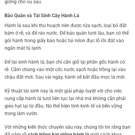
giống cho vụ sau.
Bảo Quản và Tái Sinh Cây Hành Lá
Hành lá sau khi thu hoạch nên được rửa sạch, loại bỏ đất
bám ở rễ, và để ráo nước. Để bảo quản tươi lâu, bạn có thể
gói hành trong giấy báo hoặc túi nilon đục lỗ rồi đặt vào
ngăn mát tủ lạnh.
Để tái sinh hành lá, bạn chỉ cần giữ lại phần gốc hành có
rễ. Cắm chúng vào một cốc nước sạch hoặc trồng lại vào
chậu đất mới. Sau vài ngày, hành sẽ bắt đầu mọc lá mới.
Kỹ thuật tái sinh này là một giải pháp tuyệt vời cho việc
cung cấp hành lá tươi liên tục tại nhà mà không cần phải
gieo hạt lại từ đầu. Nó thể hiện tính kinh tế và bền vững
trong làm vườn.
Với những kiến thức chuyên sâu này, chúng tôi tin rằng bạn
đã nắm rõ
cách trồng hạt giống hành lá
một cách khoa