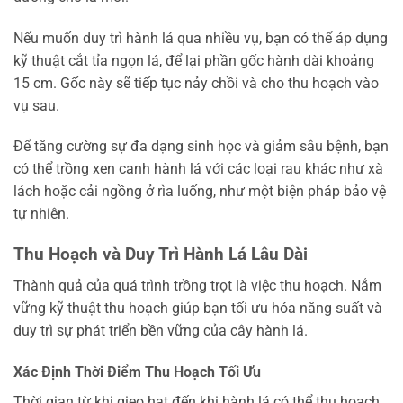
Nếu muốn duy trì hành lá qua nhiều vụ, bạn có thể áp dụng
kỹ thuật cắt tỉa ngọn lá, để lại phần gốc hành dài khoảng
15 cm. Gốc này sẽ tiếp tục nảy chồi và cho thu hoạch vào
vụ sau.
Để tăng cường sự đa dạng sinh học và giảm sâu bệnh, bạn
có thể trồng xen canh hành lá với các loại rau khác như xà
lách hoặc cải ngồng ở rìa luống, như một biện pháp bảo vệ
tự nhiên.
Thu Hoạch và Duy Trì Hành Lá Lâu Dài
Thành quả của quá trình trồng trọt là việc thu hoạch. Nắm
vững kỹ thuật thu hoạch giúp bạn tối ưu hóa năng suất và
duy trì sự phát triển bền vững của cây hành lá.
Xác Định Thời Điểm Thu Hoạch Tối Ưu
Thời gian từ khi gieo hạt đến khi hành lá có thể thu hoạch