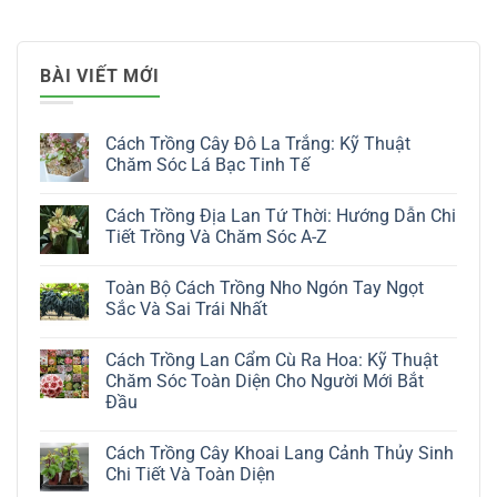
BÀI VIẾT MỚI
Cách Trồng Cây Đô La Trắng: Kỹ Thuật
Chăm Sóc Lá Bạc Tinh Tế
Không
có
Cách Trồng Địa Lan Tứ Thời: Hướng Dẫn Chi
bình
luận
Tiết Trồng Và Chăm Sóc A-Z
ở
Cách
Không
Trồng
có
Toàn Bộ Cách Trồng Nho Ngón Tay Ngọt
Cây
bình
Đô
luận
Sắc Và Sai Trái Nhất
La
ở
Trắng:
Cách
Không
Kỹ
Trồng
có
Cách Trồng Lan Cẩm Cù Ra Hoa: Kỹ Thuật
Thuật
Địa
bình
Chăm
Lan
luận
Chăm Sóc Toàn Diện Cho Người Mới Bắt
Sóc
Tứ
ở
Đầu
Lá
Thời:
Toàn
Bạc
Hướng
Bộ
Không
Tinh
Dẫn
Cách
có
Tế
Chi
Trồng
Cách Trồng Cây Khoai Lang Cảnh Thủy Sinh
bình
Tiết
Nho
luận
Chi Tiết Và Toàn Diện
Trồng
Ngón
ở
Và
Tay
Cách