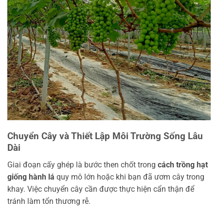
Chuyển Cây và Thiết Lập Môi Trường Sống Lâu
Dài
Giai đoạn cấy ghép là bước then chốt trong
cách trồng hạt
giống hành lá
quy mô lớn hoặc khi bạn đã ươm cây trong
khay. Việc chuyển cây cần được thực hiện cẩn thận để
tránh làm tổn thương rễ.