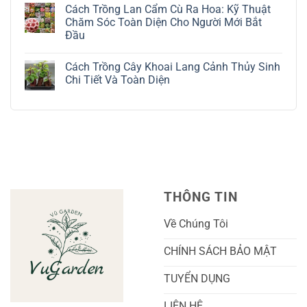
Kỹ
Trồng
có
Cách Trồng Lan Cẩm Cù Ra Hoa: Kỹ Thuật
Thuật
Địa
bình
Chăm
Lan
luận
Chăm Sóc Toàn Diện Cho Người Mới Bắt
Sóc
Tứ
ở
Đầu
Lá
Thời:
Toàn
Bạc
Hướng
Bộ
Không
Tinh
Dẫn
Cách
có
Tế
Chi
Trồng
Cách Trồng Cây Khoai Lang Cảnh Thủy Sinh
bình
Tiết
Nho
luận
Chi Tiết Và Toàn Diện
Trồng
Ngón
ở
Và
Tay
Cách
Không
Chăm
Ngọt
Trồng
có
Sóc
Sắc
Lan
bình
A-
Và
Cẩm
luận
Z
Sai
Cù
ở
Trái
Ra
Cách
Nhất
Hoa:
Trồng
Kỹ
Cây
Thuật
Khoai
Chăm
Lang
Sóc
Cảnh
Toàn
Thủy
THÔNG TIN
Diện
Sinh
Cho
Chi
Người
Tiết
Về Chúng Tôi
Mới
Và
Bắt
Toàn
Đầu
Diện
CHÍNH SÁCH BẢO MẬT
TUYỂN DỤNG
LIÊN HỆ