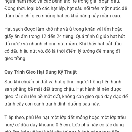
ngừa nấm mốc và các bệnh thối rễ trong giai đoạn đầu.
Đồng thời, loại bỏ các hạt lép, hạt sâu nổi trên mặt nước để
đảm bảo chỉ gieo những hạt có khả năng nảy mầm cao.
Hạt sạch được làm khô nhẹ và ủ trong khăn vải ẩm hoặc
giấy ăn ẩm trong 12 đến 24 tiếng. Quá trình ủ giúp hạt hút
đủ nước và nhanh chóng nứt mầm. Khi thấy hạt bắt đầu
có dấu hiệu nứt vỏ, đó là thời điểm lý tưởng để mang đi
gieo trồng.
Quy Trình Gieo Hạt Đúng Kỹ Thuật
Sau khi chuẩn bị đất và hạt giống, người trồng tiến hành
san phẳng bề mặt đất trong chậu. Hạt hành lá nên được
gieo rải đều lên bề mặt đất, không cần gieo quá dày đặc để
tránh cây con cạnh tranh dinh dưỡng sau này.
Tiếp theo, phủ lên hạt một lớp đất mỏng hoặc một lớp trấu
hun/xơ dừa dày khoảng 0.5 cm. Lớp phủ này có tác dụng