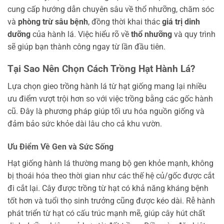
cung cấp hướng dẫn chuyên sâu về thổ nhưỡng, chăm sóc
và
phòng trừ sâu bệnh
, đồng thời khai thác
giá trị dinh
dưỡng
của hành lá. Việc hiểu rõ về
thổ nhưỡng
và quy trình
sẽ giúp bạn thành công ngay từ lần đầu tiên.
Tại Sao Nên Chọn Cách Trồng Hạt Hành Lá?
Lựa chọn gieo trồng hành lá từ hạt giống mang lại nhiều
ưu điểm vượt trội hơn so với việc trồng bằng các gốc hành
cũ. Đây là phương pháp giúp tối ưu hóa nguồn giống và
đảm bảo sức khỏe dài lâu cho cả khu vườn.
Ưu Điểm Về Gen và Sức Sống
Hạt giống hành lá thường mang bộ gen khỏe mạnh, không
bị thoái hóa theo thời gian như các thế hệ củ/gốc được cắt
đi cắt lại. Cây được trồng từ hạt có khả năng kháng bệnh
tốt hơn và tuổi thọ sinh trưởng cũng được kéo dài. Rễ hành
phát triển từ hạt có cấu trúc mạnh mẽ, giúp cây hút chất