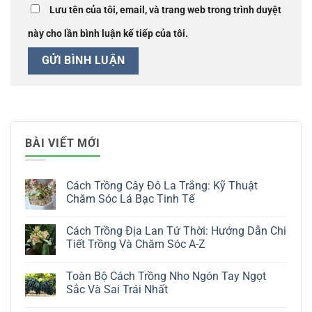
Lưu tên của tôi, email, và trang web trong trình duyệt
này cho lần bình luận kế tiếp của tôi.
BÀI VIẾT MỚI
Cách Trồng Cây Đô La Trắng: Kỹ Thuật
Chăm Sóc Lá Bạc Tinh Tế
Không
có
Cách Trồng Địa Lan Tứ Thời: Hướng Dẫn Chi
bình
luận
Tiết Trồng Và Chăm Sóc A-Z
ở
Cách
Không
Trồng
có
Toàn Bộ Cách Trồng Nho Ngón Tay Ngọt
Cây
bình
Đô
luận
Sắc Và Sai Trái Nhất
La
ở
Trắng:
Cách
Không