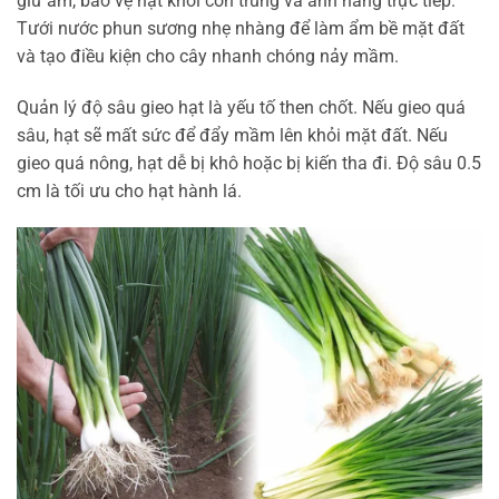
giữ ẩm, bảo vệ hạt khỏi côn trùng và ánh nắng trực tiếp.
Tưới nước phun sương nhẹ nhàng để làm ẩm bề mặt đất
và tạo điều kiện cho cây nhanh chóng nảy mầm.
Quản lý độ sâu gieo hạt là yếu tố then chốt. Nếu gieo quá
sâu, hạt sẽ mất sức để đẩy mầm lên khỏi mặt đất. Nếu
gieo quá nông, hạt dễ bị khô hoặc bị kiến tha đi. Độ sâu 0.5
cm là tối ưu cho hạt hành lá.