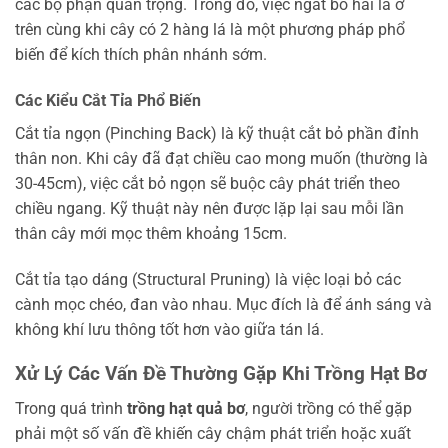
các bộ phận quan trọng. Trong đó, việc ngắt bỏ hai lá ở
trên cùng khi cây có 2 hàng lá là một phương pháp phổ
biến để kích thích phân nhánh sớm.
Các Kiểu Cắt Tỉa Phổ Biến
Cắt tỉa ngọn (Pinching Back) là kỹ thuật cắt bỏ phần đỉnh
thân non. Khi cây đã đạt chiều cao mong muốn (thường là
30-45cm), việc cắt bỏ ngọn sẽ buộc cây phát triển theo
chiều ngang. Kỹ thuật này nên được lặp lại sau mỗi lần
thân cây mới mọc thêm khoảng 15cm.
Cắt tỉa tạo dáng (Structural Pruning) là việc loại bỏ các
cành mọc chéo, đan vào nhau. Mục đích là để ánh sáng và
không khí lưu thông tốt hơn vào giữa tán lá.
Xử Lý Các Vấn Đề Thường Gặp Khi Trồng Hạt Bơ
Trong quá trình
trồng hạt quả bơ
, người trồng có thể gặp
phải một số vấn đề khiến cây chậm phát triển hoặc xuất