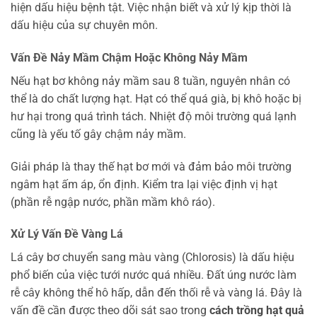
hiện dấu hiệu bệnh tật. Việc nhận biết và xử lý kịp thời là
dấu hiệu của sự chuyên môn.
Vấn Đề Nảy Mầm Chậm Hoặc Không Nảy Mầm
Nếu hạt bơ không nảy mầm sau 8 tuần, nguyên nhân có
thể là do chất lượng hạt. Hạt có thể quá già, bị khô hoặc bị
hư hại trong quá trình tách. Nhiệt độ môi trường quá lạnh
cũng là yếu tố gây chậm nảy mầm.
Giải pháp là thay thế hạt bơ mới và đảm bảo môi trường
ngâm hạt ấm áp, ổn định. Kiểm tra lại việc định vị hạt
(phần rễ ngập nước, phần mầm khô ráo).
Xử Lý Vấn Đề Vàng Lá
Lá cây bơ chuyển sang màu vàng (Chlorosis) là dấu hiệu
phổ biến của việc tưới nước quá nhiều. Đất úng nước làm
rễ cây không thể hô hấp, dẫn đến thối rễ và vàng lá. Đây là
vấn đề cần được theo dõi sát sao trong
cách trồng hạt quả