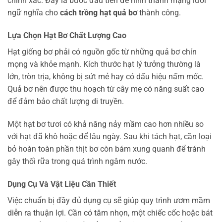
chính xác. Đây là bước đầu tiên để hình thành mạng lưới
ngữ nghĩa cho
cách trồng hạt quả bơ
thành công.
Lựa Chọn Hạt Bơ Chất Lượng Cao
Hạt giống bơ phải có nguồn gốc từ những quả bơ chín
mọng và khỏe mạnh. Kích thước hạt lý tưởng thường là
lớn, tròn trịa, không bị sứt mẻ hay có dấu hiệu nấm mốc.
Quả bơ nên được thu hoạch từ cây mẹ có năng suất cao
để đảm bảo chất lượng di truyền.
Một hạt bơ tươi có khả năng nảy mầm cao hơn nhiều so
với hạt đã khô hoặc để lâu ngày. Sau khi tách hạt, cần loại
bỏ hoàn toàn phần thịt bơ còn bám xung quanh để tránh
gây thối rữa trong quá trình ngâm nước.
Dụng Cụ Và Vật Liệu Cần Thiết
Việc chuẩn bị đầy đủ dụng cụ sẽ giúp quy trình ươm mầm
diễn ra thuận lợi. Cần có tăm nhọn, một chiếc cốc hoặc bát