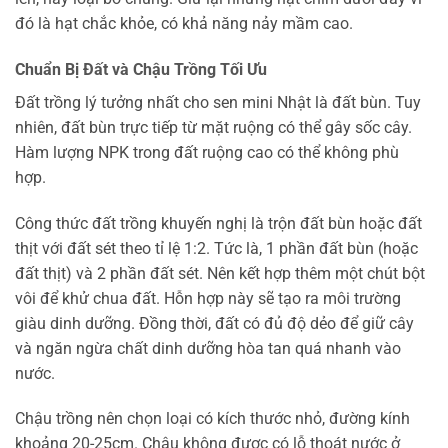
đó là hạt chắc khỏe, có khả năng nảy mầm cao.
Chuẩn Bị Đất và Chậu Trồng Tối Ưu
Đất trồng lý tưởng nhất cho sen mini Nhật là đất bùn. Tuy
nhiên, đất bùn trực tiếp từ mặt ruộng có thể gây sốc cây.
Hàm lượng NPK trong đất ruộng cao có thể không phù
hợp.
Công thức đất trồng khuyến nghị là trộn đất bùn hoặc đất
thịt với đất sét theo tỉ lệ 1:2. Tức là, 1 phần đất bùn (hoặc
đất thịt) và 2 phần đất sét. Nên kết hợp thêm một chút bột
vôi để khử chua đất. Hỗn hợp này sẽ tạo ra môi trường
giàu dinh dưỡng. Đồng thời, đất có đủ độ dẻo để giữ cây
và ngăn ngừa chất dinh dưỡng hòa tan quá nhanh vào
nước.
Chậu trồng nên chọn loại có kích thước nhỏ, đường kính
khoảng 20-25cm. Chậu không được có lỗ thoát nước ở