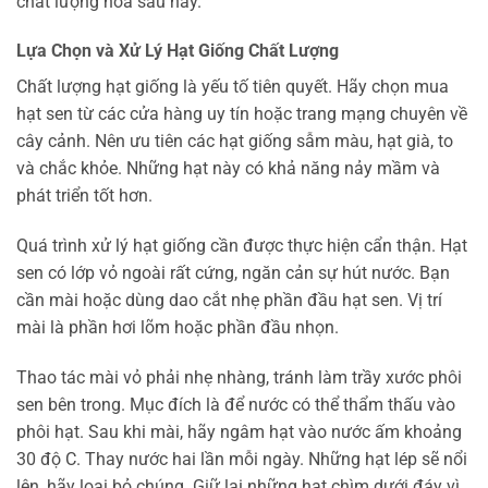
chất lượng hoa sau này.
Lựa Chọn và Xử Lý Hạt Giống Chất Lượng
Chất lượng hạt giống là yếu tố tiên quyết. Hãy chọn mua
hạt sen từ các cửa hàng uy tín hoặc trang mạng chuyên về
cây cảnh. Nên ưu tiên các hạt giống sẫm màu, hạt già, to
và chắc khỏe. Những hạt này có khả năng nảy mầm và
phát triển tốt hơn.
Quá trình xử lý hạt giống cần được thực hiện cẩn thận. Hạt
sen có lớp vỏ ngoài rất cứng, ngăn cản sự hút nước. Bạn
cần mài hoặc dùng dao cắt nhẹ phần đầu hạt sen. Vị trí
mài là phần hơi lõm hoặc phần đầu nhọn.
Thao tác mài vỏ phải nhẹ nhàng, tránh làm trầy xước phôi
sen bên trong. Mục đích là để nước có thể thẩm thấu vào
phôi hạt. Sau khi mài, hãy ngâm hạt vào nước ấm khoảng
30 độ C. Thay nước hai lần mỗi ngày. Những hạt lép sẽ nổi
lên, hãy loại bỏ chúng. Giữ lại những hạt chìm dưới đáy vì