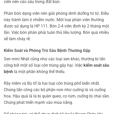
viên nén vào sâu trong đất bùn.
Phân bón dạng viên nén giải phóng dinh dưỡng từ từ. Điều
này tránh làm ô nhiễm nước. Một loại phân viên thường
được sử dụng là HP 111. Bón 2-4 viên định kỳ 2 tháng một
lần. Việc bón phân phải tuân thủ liều lượng. Bón quá nhiều
sẽ làm cháy rễ.
Kiểm Soát và Phòng Trừ Sâu Bệnh Thường Gặp
Sen mini Nhật cũng như các loại sen khác, thường bị tấn
công bởi một số loại côn trùng gây hại. Việc
kiểm soát sâu
bệnh
là một phần không thể thiếu.
Rầy mềm và Bọ trĩ là hai loại côn trùng phổ biến nhất.
Chúng tấn công các bộ phận non như cuống lá và cuống
hoa. Hậu quả là lá bị quăn queo, co rúm, cuống bị chai sần.
Chúng phát triển mạnh vào mùa nắng.