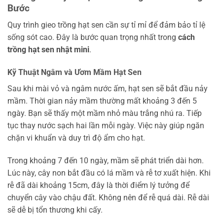
Bước
Quy trình gieo trồng hạt sen cần sự tỉ mỉ để đảm bảo tỉ lệ
sống sót cao. Đây là bước quan trọng nhất trong
cách
trồng hạt sen nhật mini
.
Kỹ Thuật Ngâm và Ươm Mầm Hạt Sen
Sau khi mài vỏ và ngâm nước ấm, hạt sen sẽ bắt đầu nảy
mầm. Thời gian nảy mầm thường mất khoảng 3 đến 5
ngày. Bạn sẽ thấy một mầm nhỏ màu trắng nhú ra. Tiếp
tục thay nước sạch hai lần mỗi ngày. Việc này giúp ngăn
chặn vi khuẩn và duy trì độ ẩm cho hạt.
Trong khoảng 7 đến 10 ngày, mầm sẽ phát triển dài hơn.
Lúc này, cây non bắt đầu có lá mầm và rễ tơ xuất hiện. Khi
rễ đã dài khoảng 15cm, đây là thời điểm lý tưởng để
chuyển cây vào chậu đất. Không nên để rễ quá dài. Rễ dài
sẽ dễ bị tổn thương khi cấy.