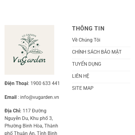
Trái
Ra
Cách
Nhất
Hoa:
Trồng
Kỹ
Cây
Thuật
Khoai
Chăm
Lang
Sóc
Cảnh
Toàn
Thủy
THÔNG TIN
Diện
Sinh
Cho
Chi
Người
Tiết
Về Chúng Tôi
Mới
Và
Bắt
Toàn
Đầu
Diện
CHÍNH SÁCH BẢO MẬT
TUYỂN DỤNG
LIÊN HỆ
Điện Thoại
: 1900 633 441
SITE MAP
Email
: info@vugarden.vn
Địa Chỉ:
117 Đường
Nguyễn Du, Khu phố 3,
Phường Bình Hòa, Thành
phố Thuận An, Tỉnh Bình