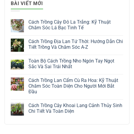
BÀI VIẾT MỚI
Cách Trồng Cây Đô La Trắng: Kỹ Thuật
Chăm Sóc Lá Bạc Tinh Tế
Không
có
Cách Trồng Địa Lan Tứ Thời: Hướng Dẫn Chi
bình
luận
Tiết Trồng Và Chăm Sóc A-Z
ở
Cách
Không
Trồng
có
Toàn Bộ Cách Trồng Nho Ngón Tay Ngọt
Cây
bình
Đô
luận
Sắc Và Sai Trái Nhất
La
ở
Trắng:
Cách
Không
Kỹ
Trồng
có
Cách Trồng Lan Cẩm Cù Ra Hoa: Kỹ Thuật
Thuật
Địa
bình
Chăm
Lan
luận
Chăm Sóc Toàn Diện Cho Người Mới Bắt
Sóc
Tứ
ở
Đầu
Lá
Thời:
Toàn
Bạc
Hướng
Bộ
Không
Tinh
Dẫn
Cách
có
Tế
Chi
Trồng
Cách Trồng Cây Khoai Lang Cảnh Thủy Sinh
bình
Tiết
Nho
luận
Chi Tiết Và Toàn Diện
Trồng
Ngón
ở
Và
Tay
Cách
Không
Chăm
Ngọt
Trồng
có
Sóc
Sắc
Lan
bình
A-
Và
Cẩm
luận
Z
Sai
Cù
ở