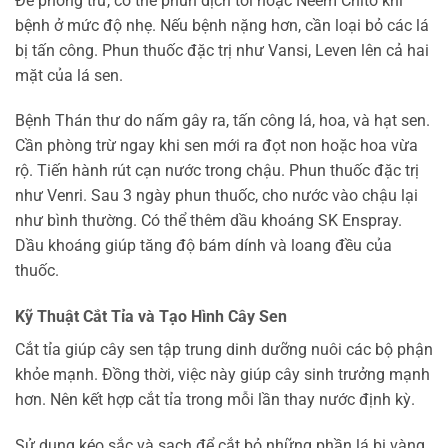
Để phòng trừ, có thể phun dịch tỏi hoặc Neem Chito khi
bệnh ở mức độ nhẹ. Nếu bệnh nặng hơn, cần loại bỏ các lá
bị tấn công. Phun thuốc đặc trị như Vansi, Leven lên cả hai
mặt của lá sen.
Bệnh Thán thư do nấm gây ra, tấn công lá, hoa, và hạt sen.
Cần phòng trừ ngay khi sen mới ra đọt non hoặc hoa vừa
rộ. Tiến hành rút cạn nước trong chậu. Phun thuốc đặc trị
như Venri. Sau 3 ngày phun thuốc, cho nước vào chậu lại
như bình thường. Có thể thêm dầu khoáng SK Enspray.
Dầu khoáng giúp tăng độ bám dính và loang đều của
thuốc.
Kỹ Thuật Cắt Tỉa và Tạo Hình Cây Sen
Cắt tỉa giúp cây sen tập trung dinh dưỡng nuôi các bộ phận
khỏe mạnh. Đồng thời, việc này giúp cây sinh trưởng mạnh
hơn. Nên kết hợp cắt tỉa trong mỗi lần thay nước định kỳ.
Sử dụng kéo sắc và sạch để cắt bỏ những phần lá bị vàng