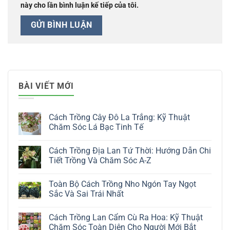
này cho lần bình luận kế tiếp của tôi.
BÀI VIẾT MỚI
Cách Trồng Cây Đô La Trắng: Kỹ Thuật
Chăm Sóc Lá Bạc Tinh Tế
Không
có
Cách Trồng Địa Lan Tứ Thời: Hướng Dẫn Chi
bình
luận
Tiết Trồng Và Chăm Sóc A-Z
ở
Cách
Không
Trồng
có
Toàn Bộ Cách Trồng Nho Ngón Tay Ngọt
Cây
bình
Đô
luận
Sắc Và Sai Trái Nhất
La
ở
Trắng:
Cách
Không
Kỹ
Trồng
có
Cách Trồng Lan Cẩm Cù Ra Hoa: Kỹ Thuật
Thuật
Địa
bình
Chăm
Lan
luận
Chăm Sóc Toàn Diện Cho Người Mới Bắt