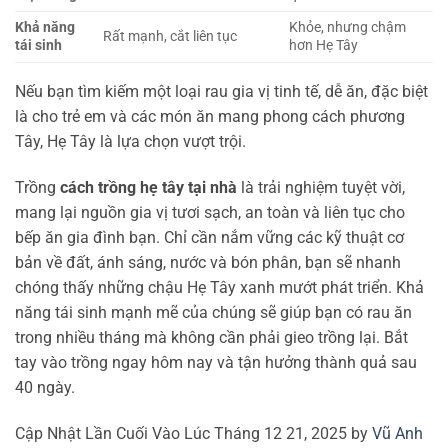
Khả năng
Khỏe, nhưng chậm
Rất mạnh, cắt liên tục
tái sinh
hơn Hẹ Tây
Nếu bạn tìm kiếm một loại rau gia vị tinh tế, dễ ăn, đặc biệt
là cho trẻ em và các món ăn mang phong cách phương
Tây, Hẹ Tây là lựa chọn vượt trội.
Trồng
cách trồng hẹ tây tại nhà
là trải nghiệm tuyệt vời,
mang lại nguồn gia vị tươi sạch, an toàn và liên tục cho
bếp ăn gia đình bạn. Chỉ cần nắm vững các kỹ thuật cơ
bản về đất, ánh sáng, nước và bón phân, bạn sẽ nhanh
chóng thấy những chậu Hẹ Tây xanh mướt phát triển. Khả
năng tái sinh mạnh mẽ của chúng sẽ giúp bạn có rau ăn
trong nhiều tháng mà không cần phải gieo trồng lại. Bắt
tay vào trồng ngay hôm nay và tận hưởng thành quả sau
40 ngày.
Cập Nhật Lần Cuối Vào Lúc Tháng 12 21, 2025 by
Vũ Anh