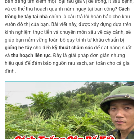
Bạn đang tìm kiếm một loại rau gia vị dễ trồng, ít sâu bệnh,
và có thể thu hoạch quanh năm ngay tại ban công?
Cách
trồng hẹ tây tại nhà
chính là câu trả lời hoàn hảo cho khu
vườn đô thị của bạn. Bài viết này, được xây dựng dựa trên
kinh nghiệm thực tiễn và chuyên môn sâu về cây cảnh, sẽ
giúp bạn nắm vững toàn bộ quy trình từ khâu chuẩn bị
giống hẹ tây
cho đến
kỹ thuật chăm sóc
để đạt năng suất
và
thu hoạch liên tục
. Đây là giải pháp đơn giản nhưng
hiệu quả để đảm bảo nguồn rau sạch, an toàn cho cả gia
đình.