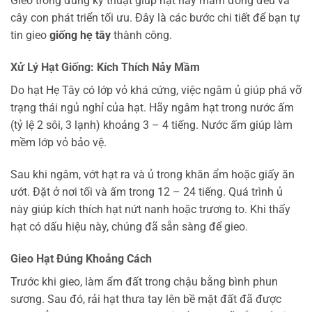
Gieo trồng đúng kỹ thuật giúp hạt nảy mầm đồng đều và
cây con phát triển tối ưu. Đây là các bước chi tiết để bạn tự
tin gieo
giống hẹ tây
thành công.
Xử Lý Hạt Giống: Kích Thích Nảy Mầm
Do hạt Hẹ Tây có lớp vỏ khá cứng, việc ngâm ủ giúp phá vỡ
trạng thái ngủ nghỉ của hạt. Hãy ngâm hạt trong nước ấm
(tỷ lệ 2 sôi, 3 lạnh) khoảng 3 – 4 tiếng. Nước ấm giúp làm
mềm lớp vỏ bảo vệ.
Sau khi ngâm, vớt hạt ra và ủ trong khăn ẩm hoặc giấy ăn
ướt. Đặt ở nơi tối và ấm trong 12 – 24 tiếng. Quá trình ủ
này giúp kích thích hạt nứt nanh hoặc trương to. Khi thấy
hạt có dấu hiệu này, chúng đã sẵn sàng để gieo.
Gieo Hạt Đúng Khoảng Cách
Trước khi gieo, làm ẩm đất trong chậu bằng bình phun
sương. Sau đó, rải hạt thưa tay lên bề mặt đất đã được