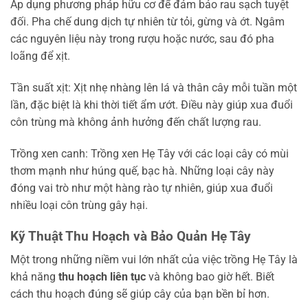
Áp dụng phương pháp hữu cơ để đảm bảo rau sạch tuyệt
đối. Pha chế dung dịch tự nhiên từ tỏi, gừng và ớt. Ngâm
các nguyên liệu này trong rượu hoặc nước, sau đó pha
loãng để xịt.
Tần suất xịt: Xịt nhẹ nhàng lên lá và thân cây mỗi tuần một
lần, đặc biệt là khi thời tiết ẩm ướt. Điều này giúp xua đuổi
côn trùng mà không ảnh hưởng đến chất lượng rau.
Trồng xen canh: Trồng xen Hẹ Tây với các loại cây có mùi
thơm mạnh như húng quế, bạc hà. Những loại cây này
đóng vai trò như một hàng rào tự nhiên, giúp xua đuổi
nhiều loại côn trùng gây hại.
Kỹ Thuật Thu Hoạch và Bảo Quản Hẹ Tây
Một trong những niềm vui lớn nhất của việc trồng Hẹ Tây là
khả năng
thu hoạch liên tục
và không bao giờ hết. Biết
cách thu hoạch đúng sẽ giúp cây của bạn bền bỉ hơn.