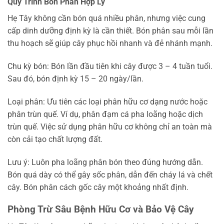
Quy Trình Bón Phân Hợp Lý
Hẹ Tây không cần bón quá nhiều phân, nhưng việc cung
cấp dinh dưỡng định kỳ là cần thiết. Bón phân sau mỗi lần
thu hoạch sẽ giúp cây phục hồi nhanh và đẻ nhánh mạnh.
Chu kỳ bón: Bón lần đầu tiên khi cây được 3 – 4 tuần tuổi.
Sau đó, bón định kỳ 15 – 20 ngày/lần.
Loại phân: Ưu tiên các loại phân hữu cơ dạng nước hoặc
phân trùn quế. Ví dụ, phân đạm cá pha loãng hoặc dịch
trùn quế. Việc sử dụng phân hữu cơ không chỉ an toàn mà
còn cải tạo chất lượng đất.
Lưu ý: Luôn pha loãng phân bón theo đúng hướng dẫn.
Bón quá dày có thể gây sốc phân, dẫn đến cháy lá và chết
cây. Bón phân cách gốc cây một khoảng nhất định.
Phòng Trừ Sâu Bệnh Hữu Cơ và Bảo Vệ Cây