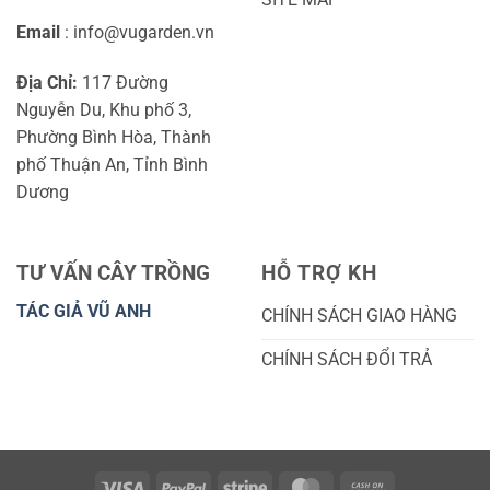
Email
: info@vugarden.vn
Địa Chỉ:
117 Đường
Nguyễn Du, Khu phố 3,
Phường Bình Hòa, Thành
phố Thuận An, Tỉnh Bình
Dương
TƯ VẤN CÂY TRỒNG
HỖ TRỢ KH
TÁC GIẢ VŨ ANH
CHÍNH SÁCH GIAO HÀNG
CHÍNH SÁCH ĐỔI TRẢ
Visa
PayPal
Stripe
MasterCard
Cash