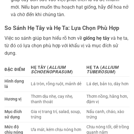
mới. Nếu bạn muốn thu hoạch hạt giống, hãy để hoa nở
và chờ đến khi chúng tàn.
So Sánh Hẹ Tây và Hẹ Ta: Lựa Chọn Phù Hợp
Việc so sánh giúp bạn hiểu rõ hơn về
giống hẹ tây
và hẹ ta,
từ đó có lựa chọn phù hợp với khẩu vị và mục đích sử
dụng.
HẸ TÂY (
ALLIUM
HẸ TA (
ALLIUM
ĐẶC ĐIỂM
SCHOENOPRASUM
)
TUBEROSUM
)
Hình dạng
Lá tròn, rỗng ruột, mảnh dẻ
Lá dẹt, bản to, dày hơn
lá
Thơm dịu nhẹ, cay nhẹ,
Thơm nồng, hăng hơn,
Hương vị
thanh thoát
đậm vị
Mục đích
Gia vị trang trí, salad, soup,
Nấu canh, cháo, xào
sử dụng
trứng
trứng
Mức độ
Chịu nóng tốt, dễ trồng
Ưa mát, kém chịu nóng hơn
chịu nóng
quanh năm