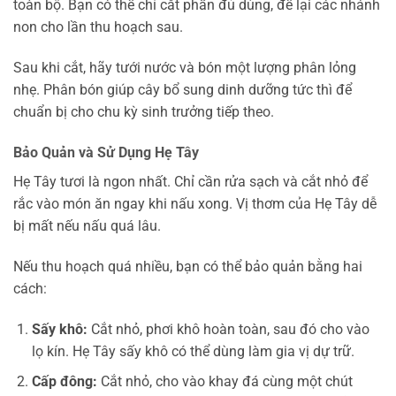
toàn bộ. Bạn có thể chỉ cắt phần đủ dùng, để lại các nhánh
non cho lần thu hoạch sau.
Sau khi cắt, hãy tưới nước và bón một lượng phân lỏng
nhẹ. Phân bón giúp cây bổ sung dinh dưỡng tức thì để
chuẩn bị cho chu kỳ sinh trưởng tiếp theo.
Bảo Quản và Sử Dụng Hẹ Tây
Hẹ Tây tươi là ngon nhất. Chỉ cần rửa sạch và cắt nhỏ để
rắc vào món ăn ngay khi nấu xong. Vị thơm của Hẹ Tây dễ
bị mất nếu nấu quá lâu.
Nếu thu hoạch quá nhiều, bạn có thể bảo quản bằng hai
cách:
Sấy khô:
Cắt nhỏ, phơi khô hoàn toàn, sau đó cho vào
lọ kín. Hẹ Tây sấy khô có thể dùng làm gia vị dự trữ.
Cấp đông:
Cắt nhỏ, cho vào khay đá cùng một chút