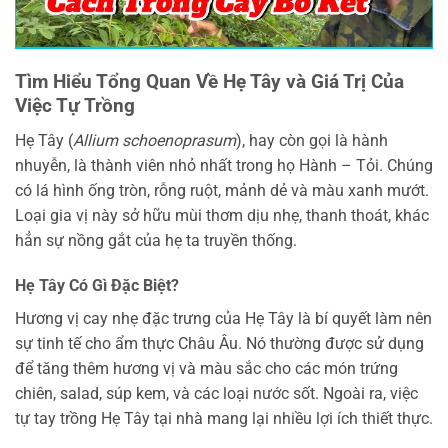
Tìm Hiểu Tổng Quan Về Hẹ Tây và Giá Trị Của
Việc Tự Trồng
Hẹ Tây (
Allium schoenoprasum
), hay còn gọi là hành
nhuyễn, là thành viên nhỏ nhất trong họ Hành – Tỏi. Chúng
có lá hình ống tròn, rỗng ruột, mảnh dẻ và màu xanh mướt.
Loại gia vị này sở hữu mùi thơm dịu nhẹ, thanh thoát, khác
hẳn sự nồng gắt của hẹ ta truyền thống.
Hẹ Tây Có Gì Đặc Biệt?
Hương vị cay nhẹ đặc trưng của Hẹ Tây là bí quyết làm nên
sự tinh tế cho ẩm thực Châu Âu. Nó thường được sử dụng
để tăng thêm hương vị và màu sắc cho các món trứng
chiên, salad, súp kem, và các loại nước sốt. Ngoài ra, việc
tự tay trồng Hẹ Tây tại nhà mang lại nhiều lợi ích thiết thực.