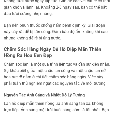
Không tưới nước ngay lập tức. Cần để các vết cắt rễ có thời
gian khô và lành lại. Khoảng 2-3 ngày sau, bạn có thể bắt
đầu tưới sương nhẹ nhàng.
Bạn nên phun thuốc chống nấm bệnh định kỳ. Giai đoạn
này cây rất dễ bị tấn công. Đảm bảo độ ẩm không khí cao
nhưng không để rễ bị úng nước.
Chăm Sóc Hàng Ngày Để Hồ Điệp Mãn Thiên
Hồng Ra Hoa Bền Đẹp
Chăm sóc lan là một quá trình liên tục và cần sự kiên nhẫn.
Sự khác biệt giữa một chậu lan sống và một chậu lan nở
hoa rực rỡ nằm ở chi tiết chăm sóc hàng ngày. Việc này
phải tuân thủ nghiêm ngặt các nguyên tắc về môi trường.
Nguyên Tắc Ánh Sáng và Nhiệt Độ Lý Tưởng
Lan hồ điệp mãn thiên hồng ưa ánh sáng tán xạ, không
trực tiếp. Ánh sáng mặt trời buổi sáng sớm là tốt nhất. Bạn