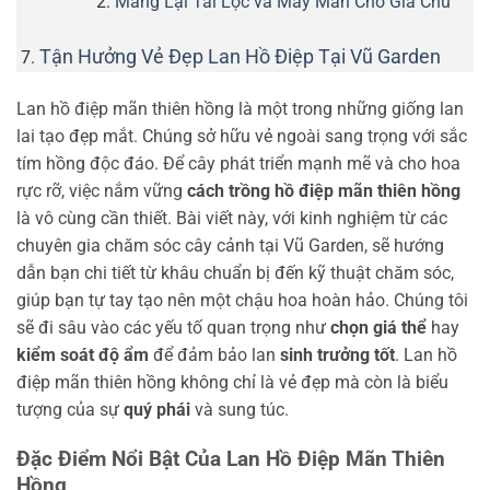
Mang Lại Tài Lộc và May Mắn Cho Gia Chủ
Tận Hưởng Vẻ Đẹp Lan Hồ Điệp Tại Vũ Garden
Lan hồ điệp mãn thiên hồng là một trong những giống lan
lai tạo đẹp mắt. Chúng sở hữu vẻ ngoài sang trọng với sắc
tím hồng độc đáo. Để cây phát triển mạnh mẽ và cho hoa
rực rỡ, việc nắm vững
cách trồng hồ điệp mãn thiên hồng
là vô cùng cần thiết. Bài viết này, với kinh nghiệm từ các
chuyên gia chăm sóc cây cảnh tại Vũ Garden, sẽ hướng
dẫn bạn chi tiết từ khâu chuẩn bị đến kỹ thuật chăm sóc,
giúp bạn tự tay tạo nên một chậu hoa hoàn hảo. Chúng tôi
sẽ đi sâu vào các yếu tố quan trọng như
chọn giá thể
hay
kiểm soát độ ẩm
để đảm bảo lan
sinh trưởng tốt
. Lan hồ
điệp mãn thiên hồng không chỉ là vẻ đẹp mà còn là biểu
tượng của sự
quý phái
và sung túc.
Đặc Điểm Nổi Bật Của Lan Hồ Điệp Mãn Thiên
Hồng