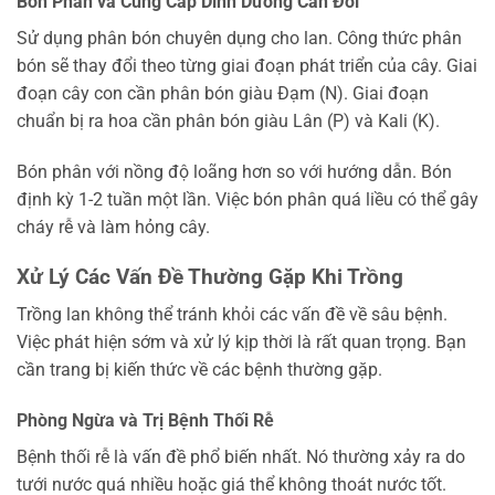
Bón Phân và Cung Cấp Dinh Dưỡng Cân Đối
Sử dụng phân bón chuyên dụng cho lan. Công thức phân
bón sẽ thay đổi theo từng giai đoạn phát triển của cây. Giai
đoạn cây con cần phân bón giàu Đạm (N). Giai đoạn
chuẩn bị ra hoa cần phân bón giàu Lân (P) và Kali (K).
Bón phân với nồng độ loãng hơn so với hướng dẫn. Bón
định kỳ 1-2 tuần một lần. Việc bón phân quá liều có thể gây
cháy rễ và làm hỏng cây.
Xử Lý Các Vấn Đề Thường Gặp Khi Trồng
Trồng lan không thể tránh khỏi các vấn đề về sâu bệnh.
Việc phát hiện sớm và xử lý kịp thời là rất quan trọng. Bạn
cần trang bị kiến thức về các bệnh thường gặp.
Phòng Ngừa và Trị Bệnh Thối Rễ
Bệnh thối rễ là vấn đề phổ biến nhất. Nó thường xảy ra do
tưới nước quá nhiều hoặc giá thể không thoát nước tốt.