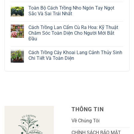
Cách
Không
Trồng
có
Toàn Bộ Cách Trồng Nho Ngón Tay Ngọt
Cây
bình
Đô
luận
Sắc Và Sai Trái Nhất
La
ở
Trắng:
Cách
Không
Kỹ
Trồng
có
Cách Trồng Lan Cẩm Cù Ra Hoa: Kỹ Thuật
Thuật
Địa
bình
Chăm
Lan
luận
Chăm Sóc Toàn Diện Cho Người Mới Bắt
Sóc
Tứ
ở
Đầu
Lá
Thời:
Toàn
Bạc
Hướng
Bộ
Không
Tinh
Dẫn
Cách
có
Tế
Chi
Trồng
Cách Trồng Cây Khoai Lang Cảnh Thủy Sinh
bình
Tiết
Nho
luận
Chi Tiết Và Toàn Diện
Trồng
Ngón
ở
Và
Tay
Cách
Không
Chăm
Ngọt
Trồng
có
Sóc
Sắc
Lan
bình
A-
Và
Cẩm
luận
Z
Sai
Cù
ở
Trái
Ra
Cách
Nhất
Hoa:
Trồng
Kỹ
Cây
Thuật
Khoai
Chăm
Lang
Sóc
Cảnh
Toàn
Thủy
THÔNG TIN
Diện
Sinh
Cho
Chi
Người
Tiết
Về Chúng Tôi
Mới
Và
Bắt
Toàn
Đầu
Diện
CHÍNH SÁCH BẢO MẬT