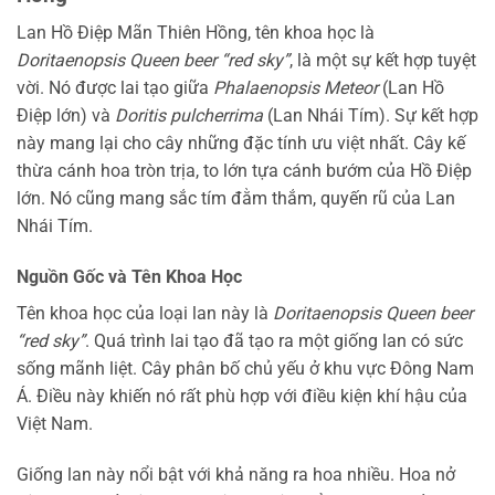
Lan Hồ Điệp Mãn Thiên Hồng, tên khoa học là
Doritaenopsis Queen beer “red sky”
, là một sự kết hợp tuyệt
vời. Nó được lai tạo giữa
Phalaenopsis Meteor
(Lan Hồ
Điệp lớn) và
Doritis pulcherrima
(Lan Nhái Tím). Sự kết hợp
này mang lại cho cây những đặc tính ưu việt nhất. Cây kế
thừa cánh hoa tròn trịa, to lớn tựa cánh bướm của Hồ Điệp
lớn. Nó cũng mang sắc tím đằm thắm, quyến rũ của Lan
Nhái Tím.
Nguồn Gốc và Tên Khoa Học
Tên khoa học của loại lan này là
Doritaenopsis Queen beer
“red sky”
. Quá trình lai tạo đã tạo ra một giống lan có sức
sống mãnh liệt. Cây phân bố chủ yếu ở khu vực Đông Nam
Á. Điều này khiến nó rất phù hợp với điều kiện khí hậu của
Việt Nam.
Giống lan này nổi bật với khả năng ra hoa nhiều. Hoa nở