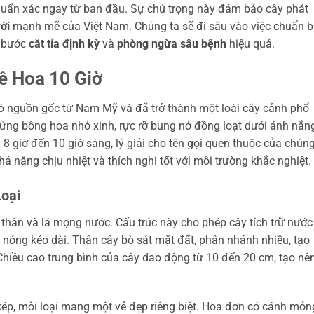
uẩn xác ngay từ ban đầu. Sự chú trọng này đảm bảo cây phát
ời
mạnh mẽ của Việt Nam. Chúng ta sẽ đi sâu vào việc chuẩn b
c bước
cắt tỉa định kỳ
và
phòng ngừa sâu bệnh
hiệu quả.
ề Hoa 10 Giờ
có nguồn gốc từ Nam Mỹ và đã trở thành một loài cây cảnh phổ
hững bông hoa nhỏ xinh, rực rỡ bung nở đồng loạt dưới ánh nắn
8 giờ đến 10 giờ sáng, lý giải cho tên gọi quen thuộc của chúng
hả năng chịu nhiệt và thích nghi tốt với môi trường khắc nghiệt.
oại
ới thân và lá mọng nước. Cấu trúc này cho phép cây tích trữ nước
 nóng kéo dài. Thân cây bò sát mặt đất, phân nhánh nhiều, tạo
hiều cao trung bình của cây dao động từ 10 đến 20 cm, tạo nê
kép, mỗi loại mang một vẻ đẹp riêng biệt. Hoa đơn có cánh mỏn