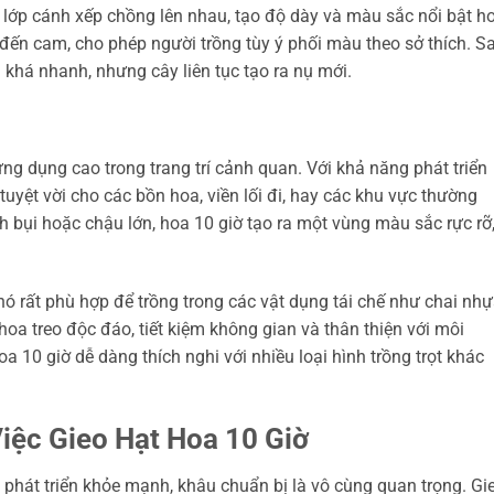
 lớp cánh xếp chồng lên nhau, tạo độ dày và màu sắc nổi bật h
đến cam, cho phép người trồng tùy ý phối màu theo sở thích. S
n khá nhanh, nhưng cây liên tục tạo ra nụ mới.
ng dụng cao trong trang trí cảnh quan. Với khả năng phát triển
tuyệt vời cho các bồn hoa, viền lối đi, hay các khu vực thường
h bụi hoặc chậu lớn, hoa 10 giờ tạo ra một vùng màu sắc rực rỡ
 nó rất phù hợp để trồng trong các vật dụng tái chế như chai nhự
a treo độc đáo, tiết kiệm không gian và thân thiện với môi
 10 giờ dễ dàng thích nghi với nhiều loại hình trồng trọt khác
iệc Gieo Hạt Hoa 10 Giờ
phát triển khỏe mạnh, khâu chuẩn bị là vô cùng quan trọng. Gi