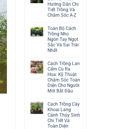
ở
Hướng Dẫn Chi
Cách
Trồng
Tiết Trồng Và
Cây
Chăm Sóc A-Z
Đô
La
Không
Trắng:
có
Kỹ
Toàn Bộ Cách
bình
Thuật
luận
Trồng Nho
Chăm
ở
Sóc
Ngón Tay Ngọt
Cách
Lá
Trồng
Sắc Và Sai Trái
Bạc
Địa
Tinh
Nhất
Lan
Tế
Tứ
Không
Thời:
có
Hướng
Cách Trồng Lan
bình
Dẫn
luận
Cẩm Cù Ra
Chi
ở
Tiết
Hoa: Kỹ Thuật
Toàn
Trồng
Bộ
Chăm Sóc Toàn
Và
Cách
Chăm
Diện Cho Người
Trồng
Sóc
Nho
Mới Bắt Đầu
A-
Ngón
Z
Không
Tay
có
Ngọt
Cách Trồng Cây
bình
Sắc
luận
Và
Khoai Lang
ở
Sai
Cảnh Thủy Sinh
Cách
Trái
Trồng
Nhất
Chi Tiết Và
Lan
Toàn Diện
Cẩm