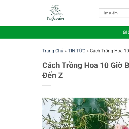
Bỏ
qua
Tìm
kiếm:
nội
dung
GI
Trang Chủ
»
TIN TỨC
»
Cách Trồng Hoa 10
Cách Trồng Hoa 10 Giờ 
Đến Z