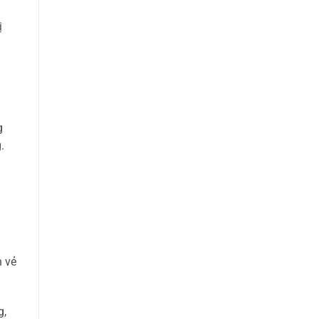
ị
g
.
n vẻ
g,