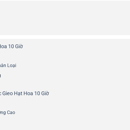
oa 10 Giờ
hân Loại
g
c Gieo Hạt Hoa 10 Giờ
ợng Cao