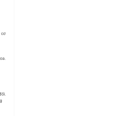
 cơ
oa.
đối.
ng