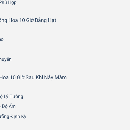
 Phù Hợp
ồng Hoa 10 Giờ Bằng Hạt
eo
huyển
Hoa 10 Giờ Sau Khi Nảy Mầm
Độ Lý Tưởng
o Độ Ẩm
ưỡng Định Kỳ