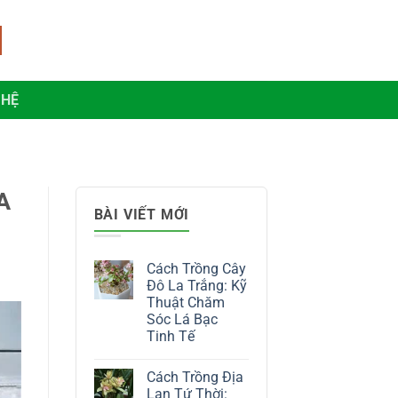
 HỆ
A
BÀI VIẾT MỚI
Cách Trồng Cây
Đô La Trắng: Kỹ
Thuật Chăm
Sóc Lá Bạc
Tinh Tế
Không
có
Cách Trồng Địa
bình
luận
Lan Tứ Thời: