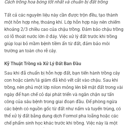
Cách trồng hoa bỏng tốt nhất và chuẩn bị đất trồng
Tất cả các nguyên liệu này cần được trộn đều, tạo thành
một hỗn hợp nhẹ, thoáng khí. Lớp hỗn hợp này nên chiếm
khoảng 2/3 chiều cao của chậu trồng. Đảm bảo chậu trồng
có lỗ thoát nước lớn ở đáy. Việc xử lý đất trước khi trồng
giúp loại bỏ mầm bệnh tiềm ẩn từ đất, đảm bảo môi
trường an toàn cho rễ cây.
Kỹ Thuật Trồng và Xử Lý Đất Ban Đầu
Sau khi đã chuẩn bị hỗn hợp đất, bạn tiến hành trồng cây
con hoặc cành/lá giâm đã khô vết cắt vào chậu. Sau khi
trồng, nên phủ một lớp nilon mỏng lên bề mặt đất trong vài
ngày để hạn chế cỏ dại phát triển và ngăn chặn sự tấn
công của sâu bệnh trong giai đoạn đầu. Để phòng ngừa
các bệnh có nguồn gốc từ đất như nấm và tuyến trùng, có
thể xử lý đất bằng dung dịch Formol pha loãng hoặc các
chế phẩm sinh học khác trước khi trồng. Việc này là một