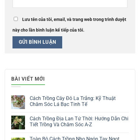
Lưu tên của tôi, email, và trang web trong trình duyệt
này cho lần bình luận kế tiếp của tôi.
BÀI VIẾT MỚI
Cách Trồng Cây Đô La Trắng: Kỹ Thuật
Chăm Sóc Lá Bạc Tinh Tế
Không
có
Cách Trồng Địa Lan Tứ Thời: Hướng Dẫn Chi
bình
luận
Tiết Trồng Và Chăm Sóc A-Z
ở
Cách
Không
Trồng
có
Toàn Bộ Cách Trồng Nho Ngón Tay Ngọt
Cây
bình