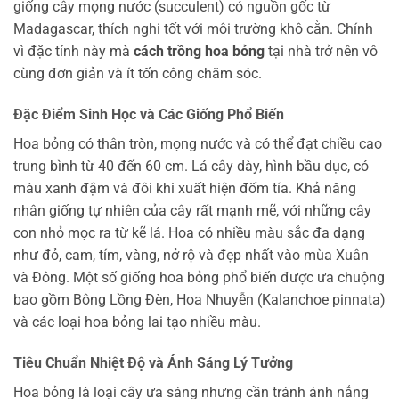
giống cây mọng nước (succulent) có nguồn gốc từ
Madagascar, thích nghi tốt với môi trường khô cằn. Chính
vì đặc tính này mà
cách trồng hoa bỏng
tại nhà trở nên vô
cùng đơn giản và ít tốn công chăm sóc.
Đặc Điểm Sinh Học và Các Giống Phổ Biến
Hoa bỏng có thân tròn, mọng nước và có thể đạt chiều cao
trung bình từ 40 đến 60 cm. Lá cây dày, hình bầu dục, có
màu xanh đậm và đôi khi xuất hiện đốm tía. Khả năng
nhân giống tự nhiên của cây rất mạnh mẽ, với những cây
con nhỏ mọc ra từ kẽ lá. Hoa có nhiều màu sắc đa dạng
như đỏ, cam, tím, vàng, nở rộ và đẹp nhất vào mùa Xuân
và Đông. Một số giống hoa bỏng phổ biến được ưa chuộng
bao gồm Bông Lồng Đèn, Hoa Nhuyễn (Kalanchoe pinnata)
và các loại hoa bỏng lai tạo nhiều màu.
Tiêu Chuẩn Nhiệt Độ và Ánh Sáng Lý Tưởng
Hoa bỏng là loại cây ưa sáng nhưng cần tránh ánh nắng