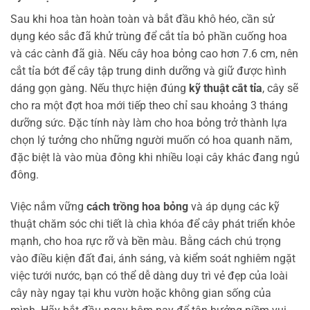
Sau khi hoa tàn hoàn toàn và bắt đầu khô héo, cần sử
dụng kéo sắc đã khử trùng để cắt tỉa bỏ phần cuống hoa
và các cành đã già. Nếu cây hoa bỏng cao hơn 7.6 cm, nên
cắt tỉa bớt để cây tập trung dinh dưỡng và giữ được hình
dáng gọn gàng. Nếu thực hiện đúng
kỹ thuật cắt tỉa
, cây sẽ
cho ra một đợt hoa mới tiếp theo chỉ sau khoảng 3 tháng
dưỡng sức. Đặc tính này làm cho hoa bỏng trở thành lựa
chọn lý tưởng cho những người muốn có hoa quanh năm,
đặc biệt là vào mùa đông khi nhiều loại cây khác đang ngủ
đông.
Việc nắm vững
cách trồng hoa bỏng
và áp dụng các kỹ
thuật chăm sóc chi tiết là chìa khóa để cây phát triển khỏe
mạnh, cho hoa rực rỡ và bền màu. Bằng cách chú trọng
vào điều kiện đất đai, ánh sáng, và kiểm soát nghiêm ngặt
việc tưới nước, bạn có thể dễ dàng duy trì vẻ đẹp của loài
cây này ngay tại khu vườn hoặc không gian sống của