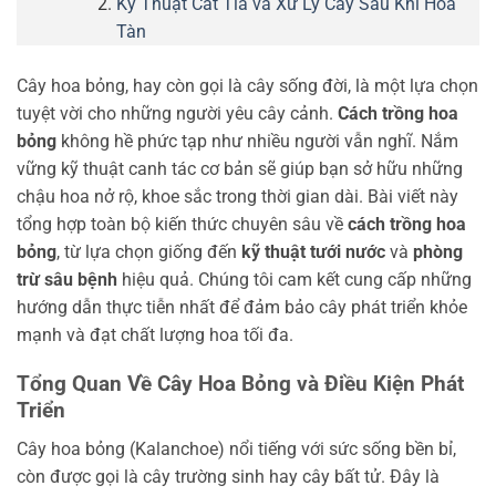
Kỹ Thuật Cắt Tỉa và Xử Lý Cây Sau Khi Hoa
Tàn
Cây hoa bỏng, hay còn gọi là cây sống đời, là một lựa chọn
tuyệt vời cho những người yêu cây cảnh.
Cách trồng hoa
bỏng
không hề phức tạp như nhiều người vẫn nghĩ. Nắm
vững kỹ thuật canh tác cơ bản sẽ giúp bạn sở hữu những
chậu hoa nở rộ, khoe sắc trong thời gian dài. Bài viết này
tổng hợp toàn bộ kiến thức chuyên sâu về
cách trồng hoa
bỏng
, từ lựa chọn giống đến
kỹ thuật tưới nước
và
phòng
trừ sâu bệnh
hiệu quả. Chúng tôi cam kết cung cấp những
hướng dẫn thực tiễn nhất để đảm bảo cây phát triển khỏe
mạnh và đạt chất lượng hoa tối đa.
Tổng Quan Về Cây Hoa Bỏng và Điều Kiện Phát
Triển
Cây hoa bỏng (Kalanchoe) nổi tiếng với sức sống bền bỉ,
còn được gọi là cây trường sinh hay cây bất tử. Đây là