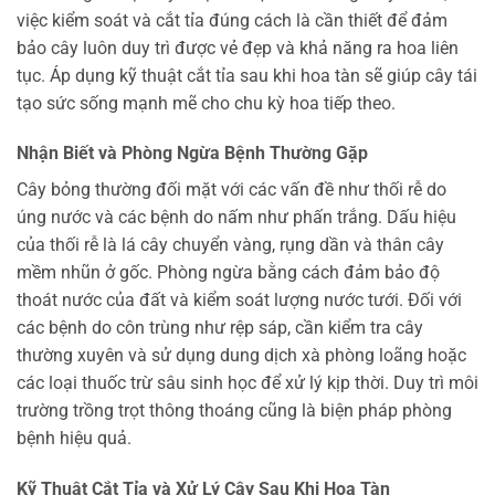
việc kiểm soát và cắt tỉa đúng cách là cần thiết để đảm
bảo cây luôn duy trì được vẻ đẹp và khả năng ra hoa liên
tục. Áp dụng kỹ thuật cắt tỉa sau khi hoa tàn sẽ giúp cây tái
tạo sức sống mạnh mẽ cho chu kỳ hoa tiếp theo.
Nhận Biết và Phòng Ngừa Bệnh Thường Gặp
Cây bỏng thường đối mặt với các vấn đề như thối rễ do
úng nước và các bệnh do nấm như phấn trắng. Dấu hiệu
của thối rễ là lá cây chuyển vàng, rụng dần và thân cây
mềm nhũn ở gốc. Phòng ngừa bằng cách đảm bảo độ
thoát nước của đất và kiểm soát lượng nước tưới. Đối với
các bệnh do côn trùng như rệp sáp, cần kiểm tra cây
thường xuyên và sử dụng dung dịch xà phòng loãng hoặc
các loại thuốc trừ sâu sinh học để xử lý kịp thời. Duy trì môi
trường trồng trọt thông thoáng cũng là biện pháp phòng
bệnh hiệu quả.
Kỹ Thuật Cắt Tỉa và Xử Lý Cây Sau Khi Hoa Tàn