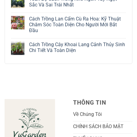
Đô
luận
Sắc Và Sai Trái Nhất
La
ở
Trắng:
Cách
Không
Kỹ
Trồng
có
Cách Trồng Lan Cẩm Cù Ra Hoa: Kỹ Thuật
Thuật
Địa
bình
Chăm
Lan
luận
Chăm Sóc Toàn Diện Cho Người Mới Bắt
Sóc
Tứ
ở
Đầu
Lá
Thời:
Toàn
Bạc
Hướng
Bộ
Không
Tinh
Dẫn
Cách
có
Tế
Chi
Trồng
Cách Trồng Cây Khoai Lang Cảnh Thủy Sinh
bình
Tiết
Nho
luận
Chi Tiết Và Toàn Diện
Trồng
Ngón
ở
Và
Tay
Cách
Không
Chăm
Ngọt
Trồng
có
Sóc
Sắc
Lan
bình
A-
Và
Cẩm
luận
Z
Sai
Cù
ở
Trái
Ra
Cách
Nhất
Hoa:
Trồng
Kỹ
Cây
Thuật
Khoai
Chăm
Lang
Sóc
Cảnh
Toàn
Thủy
THÔNG TIN
Diện
Sinh
Cho
Chi
Người
Tiết
Về Chúng Tôi
Mới
Và
Bắt
Toàn
Đầu
Diện
CHÍNH SÁCH BẢO MẬT