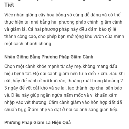
Tiết
Việc nhân giống cây hoa bỏng vô cùng dễ dàng và có thể
thực hiện tại nhà bằng hai phương pháp chính: giâm cành
và giâm lá. Cả hai phương pháp này đều đảm bảo tỷ lệ
thành công cao, cho phép bạn mở rộng khu vườn của mình
một cách nhanh chóng.
Nhân Giống Bằng Phương Pháp Giâm Cành
Chọn một cành khỏe mạnh từ cây mẹ, không mang dấu
hiệu bệnh tật. Độ dài cành giâm nên từ 5 đến 7 cm. Sau khi
cắt, hãy để cành ở nơi khô ráo, thoáng mát trong khoảng 2-
3 ngày để vết cắt khô và se lại, tạo thành lớp chai sần bảo
vệ. Điều này giúp ngăn ngừa nấm mốc và vi khuẩn xâm
nhập vào vết thương. Cắm cành giâm vào hỗn hợp đất đã
chuẩn bị, giữ ẩm nhẹ và đặt ở nơi có ánh sáng gián tiếp.
Phương Pháp Giâm Lá Hiệu Quả