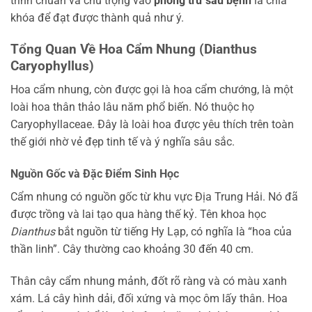
trình chuẩn và chú trọng vào
phòng trừ sâu bệnh
là chìa
khóa để đạt được thành quả như ý.
Tổng Quan Về Hoa Cẩm Nhung (Dianthus
Caryophyllus)
Hoa cẩm nhung, còn được gọi là hoa cẩm chướng, là một
loài hoa thân thảo lâu năm phổ biến. Nó thuộc họ
Caryophyllaceae. Đây là loài hoa được yêu thích trên toàn
thế giới nhờ vẻ đẹp tinh tế và ý nghĩa sâu sắc.
Nguồn Gốc và Đặc Điểm Sinh Học
Cẩm nhung có nguồn gốc từ khu vực Địa Trung Hải. Nó đã
được trồng và lai tạo qua hàng thế kỷ. Tên khoa học
Dianthus
bắt nguồn từ tiếng Hy Lạp, có nghĩa là “hoa của
thần linh”. Cây thường cao khoảng 30 đến 40 cm.
Thân cây cẩm nhung mảnh, đốt rõ ràng và có màu xanh
xám. Lá cây hình dải, đối xứng và mọc ôm lấy thân. Hoa