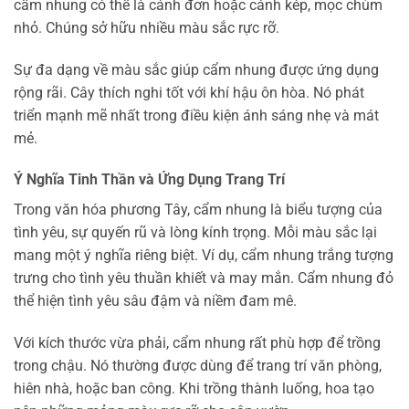
cẩm nhung có thể là cánh đơn hoặc cánh kép, mọc chùm
nhỏ. Chúng sở hữu nhiều màu sắc rực rỡ.
Sự đa dạng về màu sắc giúp cẩm nhung được ứng dụng
rộng rãi. Cây thích nghi tốt với khí hậu ôn hòa. Nó phát
triển mạnh mẽ nhất trong điều kiện ánh sáng nhẹ và mát
mẻ.
Ý Nghĩa Tinh Thần và Ứng Dụng Trang Trí
Trong văn hóa phương Tây, cẩm nhung là biểu tượng của
tình yêu, sự quyến rũ và lòng kính trọng. Mỗi màu sắc lại
mang một ý nghĩa riêng biệt. Ví dụ, cẩm nhung trắng tượng
trưng cho tình yêu thuần khiết và may mắn. Cẩm nhung đỏ
thể hiện tình yêu sâu đậm và niềm đam mê.
Với kích thước vừa phải, cẩm nhung rất phù hợp để trồng
trong chậu. Nó thường được dùng để trang trí văn phòng,
hiên nhà, hoặc ban công. Khi trồng thành luống, hoa tạo