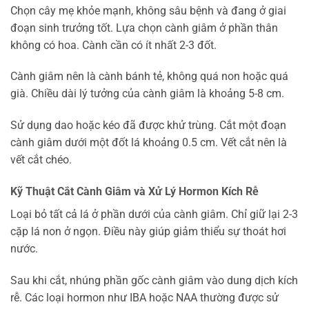
Chọn cây mẹ khỏe mạnh, không sâu bệnh và đang ở giai
đoạn sinh trưởng tốt. Lựa chọn cành giâm ở phần thân
không có hoa. Cành cần có ít nhất 2-3 đốt.
Cành giâm nên là cành bánh tẻ, không quá non hoặc quá
già. Chiều dài lý tưởng của cành giâm là khoảng 5-8 cm.
Sử dụng dao hoặc kéo đã được khử trùng. Cắt một đoạn
cành giâm dưới một đốt lá khoảng 0.5 cm. Vết cắt nên là
vết cắt chéo.
Kỹ Thuật Cắt Cành Giâm và Xử Lý Hormon Kích Rễ
Loại bỏ tất cả lá ở phần dưới của cành giâm. Chỉ giữ lại 2-3
cặp lá non ở ngọn. Điều này giúp giảm thiểu sự thoát hơi
nước.
Sau khi cắt, nhúng phần gốc cành giâm vào dung dịch kích
rễ. Các loại hormon như IBA hoặc NAA thường được sử