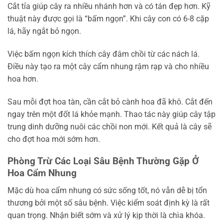
Cắt tỉa giúp cây ra nhiều nhánh hơn và có tán đẹp hơn. Kỹ
thuật này được gọi là “bấm ngọn”. Khi cây con có 6-8 cặp
lá, hãy ngắt bỏ ngọn.
Việc bấm ngọn kích thích cây đâm chồi từ các nách lá.
Điều này tạo ra một cây cẩm nhung rậm rạp và cho nhiều
hoa hơn.
Sau mỗi đợt hoa tàn, cần cắt bỏ cành hoa đã khô. Cắt đến
ngay trên một đốt lá khỏe mạnh. Thao tác này giúp cây tập
trung dinh dưỡng nuôi các chồi non mới. Kết quả là cây sẽ
cho đợt hoa mới sớm hơn.
Phòng Trừ Các Loại Sâu Bệnh Thường Gặp Ở
Hoa Cẩm Nhung
Mặc dù hoa cẩm nhung có sức sống tốt, nó vẫn dễ bị tổn
thương bởi một số sâu bệnh. Việc kiểm soát định kỳ là rất
quan trọng. Nhận biết sớm và xử lý kịp thời là chìa khóa.