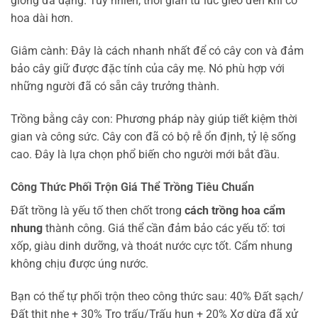
giống đa dạng. Tuy nhiên, thời gian từ lúc gieo đến khi có
hoa dài hơn.
Giâm cành: Đây là cách nhanh nhất để có cây con và đảm
bảo cây giữ được đặc tính của cây mẹ. Nó phù hợp với
những người đã có sẵn cây trưởng thành.
Trồng bằng cây con: Phương pháp này giúp tiết kiệm thời
gian và công sức. Cây con đã có bộ rễ ổn định, tỷ lệ sống
cao. Đây là lựa chọn phổ biến cho người mới bắt đầu.
Công Thức Phối Trộn Giá Thể Trồng Tiêu Chuẩn
Đất trồng là yếu tố then chốt trong
cách trồng hoa cẩm
nhung
thành công. Giá thể cần đảm bảo các yếu tố: tơi
xốp, giàu dinh dưỡng, và thoát nước cực tốt. Cẩm nhung
không chịu được úng nước.
Bạn có thể tự phối trộn theo công thức sau: 40% Đất sạch/
Đất thịt nhẹ + 30% Tro trấu/Trấu hun + 20% Xơ dừa đã xử