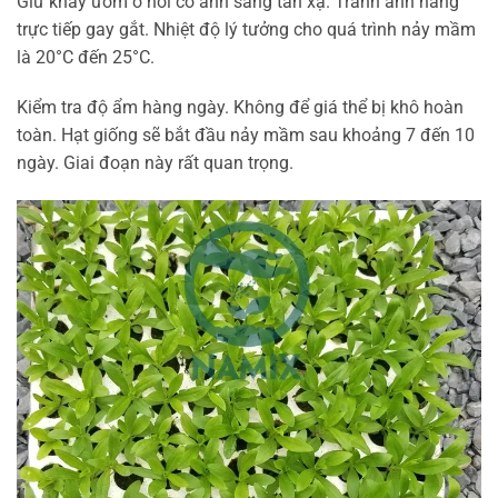
Giữ khay ươm ở nơi có ánh sáng tán xạ. Tránh ánh nắng
trực tiếp gay gắt. Nhiệt độ lý tưởng cho quá trình nảy mầm
là 20°C đến 25°C.
Kiểm tra độ ẩm hàng ngày. Không để giá thể bị khô hoàn
toàn. Hạt giống sẽ bắt đầu nảy mầm sau khoảng 7 đến 10
ngày. Giai đoạn này rất quan trọng.