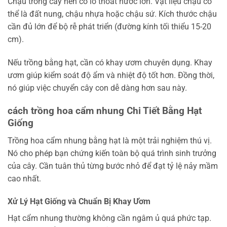
Chậu trồng cây nên có lỗ thoát nước lớn. Vật liệu chậu có
thể là đất nung, chậu nhựa hoặc chậu sứ. Kích thước chậu
cần đủ lớn để bộ rễ phát triển (đường kính tối thiểu 15-20
cm).
Nếu trồng bằng hạt, cần có khay ươm chuyên dụng. Khay
ươm giúp kiểm soát độ ẩm và nhiệt độ tốt hơn. Đồng thời,
nó giúp việc chuyển cây con dễ dàng hơn sau này.
cách trồng hoa cẩm nhung Chi Tiết Bằng Hạt
Giống
Trồng hoa cẩm nhung bằng hạt là một trải nghiệm thú vị.
Nó cho phép bạn chứng kiến toàn bộ quá trình sinh trưởng
của cây. Cần tuân thủ từng bước nhỏ để đạt tỷ lệ nảy mầm
cao nhất.
Xử Lý Hạt Giống và Chuẩn Bị Khay Ươm
Hạt cẩm nhung thường không cần ngâm ủ quá phức tạp.