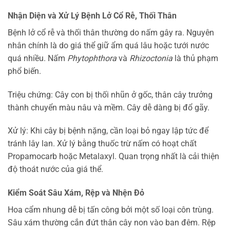
Nhận Diện và Xử Lý Bệnh Lở Cổ Rễ, Thối Thân
Bệnh lở cổ rễ và thối thân thường do nấm gây ra. Nguyên
nhân chính là do giá thể giữ ẩm quá lâu hoặc tưới nước
quá nhiều. Nấm
Phytophthora
và
Rhizoctonia
là thủ phạm
phổ biến.
Triệu chứng: Cây con bị thối nhũn ở gốc, thân cây trưởng
thành chuyển màu nâu và mềm. Cây dễ dàng bị đổ gãy.
Xử lý: Khi cây bị bệnh nặng, cần loại bỏ ngay lập tức để
tránh lây lan. Xử lý bằng thuốc trừ nấm có hoạt chất
Propamocarb hoặc Metalaxyl. Quan trọng nhất là cải thiện
độ thoát nước của giá thể.
Kiểm Soát Sâu Xám, Rệp và Nhện Đỏ
Hoa cẩm nhung dễ bị tấn công bởi một số loại côn trùng.
Sâu xám thường cắn đứt thân cây non vào ban đêm. Rệp