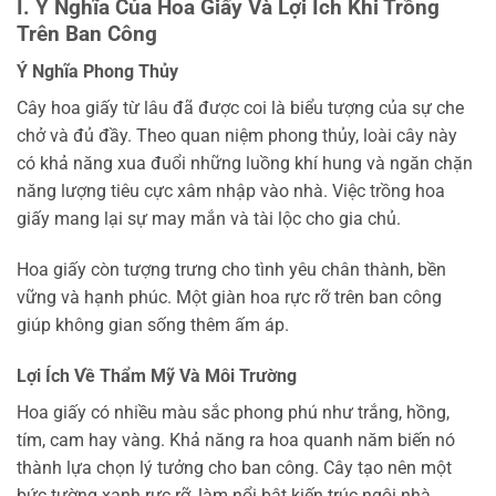
I. Ý Nghĩa Của Hoa Giấy Và Lợi Ích Khi Trồng
Trên Ban Công
Ý Nghĩa Phong Thủy
Cây hoa giấy từ lâu đã được coi là biểu tượng của sự che
chở và đủ đầy. Theo quan niệm phong thủy, loài cây này
có khả năng xua đuổi những luồng khí hung và ngăn chặn
năng lượng tiêu cực xâm nhập vào nhà. Việc trồng hoa
giấy mang lại sự may mắn và tài lộc cho gia chủ.
Hoa giấy còn tượng trưng cho tình yêu chân thành, bền
vững và hạnh phúc. Một giàn hoa rực rỡ trên ban công
giúp không gian sống thêm ấm áp.
Lợi Ích Về Thẩm Mỹ Và Môi Trường
Hoa giấy có nhiều màu sắc phong phú như trắng, hồng,
tím, cam hay vàng. Khả năng ra hoa quanh năm biến nó
thành lựa chọn lý tưởng cho ban công. Cây tạo nên một
bức tường xanh rực rỡ, làm nổi bật kiến trúc ngôi nhà.