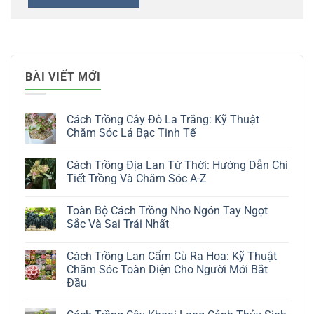
BÀI VIẾT MỚI
Cách Trồng Cây Đô La Trắng: Kỹ Thuật
Chăm Sóc Lá Bạc Tinh Tế
Không
có
Cách Trồng Địa Lan Tứ Thời: Hướng Dẫn Chi
bình
luận
Tiết Trồng Và Chăm Sóc A-Z
ở
Cách
Không
Trồng
có
Toàn Bộ Cách Trồng Nho Ngón Tay Ngọt
Cây
bình
Đô
luận
Sắc Và Sai Trái Nhất
La
ở
Trắng:
Cách
Không
Kỹ
Trồng
có
Cách Trồng Lan Cẩm Cù Ra Hoa: Kỹ Thuật
Thuật
Địa
bình
Chăm
Lan
luận
Chăm Sóc Toàn Diện Cho Người Mới Bắt
Sóc
Tứ
ở
Đầu
Lá
Thời:
Toàn
Bạc
Hướng
Bộ
Không
Tinh
Dẫn
Cách
có
Tế
Chi
Trồng