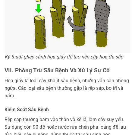
Kỹ thuật ghép cành hoa giấy để tạo nên cây hoa đa sắc
VII. Phòng Trừ Sâu Bệnh Và Xử Lý Sự Cố
Hoa giấy là loài cây khá ít sâu bệnh, nhưng vẫn cần phòng
ngừa. Các loại sâu bệnh thường gặp là rệp sáp, bọ trĩ và
nấm.
Kiểm Soát Sâu Bệnh
Rệp sáp thường bám vào thân và kẽ lá, làm cây suy yếu.
Sử dụng cồn 90 độ hoặc nước rửa chén pha loãng để lau
rửa. Nếu cây bị nặng, dùng thuốc trừ sâu sinh học.