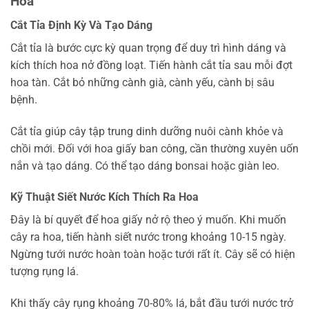
Hoa
Cắt Tỉa Định Kỳ Và Tạo Dáng
Cắt tỉa là bước cực kỳ quan trọng để duy trì hình dáng và
kích thích hoa nở đồng loạt. Tiến hành cắt tỉa sau mỗi đợt
hoa tàn. Cắt bỏ những cành già, cành yếu, cành bị sâu
bệnh.
Cắt tỉa giúp cây tập trung dinh dưỡng nuôi cành khỏe và
chồi mới. Đối với hoa giấy ban công, cần thường xuyên uốn
nắn và tạo dáng. Có thể tạo dáng bonsai hoặc giàn leo.
Kỹ Thuật Siết Nước Kích Thích Ra Hoa
Đây là bí quyết để hoa giấy nở rộ theo ý muốn. Khi muốn
cây ra hoa, tiến hành siết nước trong khoảng 10-15 ngày.
Ngừng tưới nước hoàn toàn hoặc tưới rất ít. Cây sẽ có hiện
tượng rụng lá.
Khi thấy cây rụng khoảng 70-80% lá, bắt đầu tưới nước trở