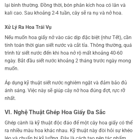
lại bình thường. Đồng thời, bón phân kích hoa có lân và
kali cao. Sau khoảng 2-4 tuần, cây sẽ ra nụ và nở hoa.
Xử Lý Ra Hoa Trái Vụ
Nếu muốn hoa giấy nở vào các dịp đặc biệt (như Tết), cần
tính toán thời gian siết nước và cắt tỉa. Thông thường, quá
trình từ siết nước đến khi hoa nở rộ mất khoảng 40-60
ngày. Bắt đầu siết nước khoảng 2 tháng trước ngày mong
muốn.
Áp dụng kỹ thuật siết nước nghiêm ngặt và đảm bảo đủ
ánh sáng. Việc này sẽ giúp cây nở hoa đúng đợt, rực rỡ
nhất.
VI. Nghệ Thuật Ghép Hoa Giấy Đa Sắc
Ghép cành là kỹ thuật độc đáo để một cây hoa giấy có thể
ra nhiều màu hoa khác nhau. Kỹ thuật này đòi hỏi sự khéo
léo và chuẩn bị kỹ lưỡng. Đây là cách tạo nên tác phẩm