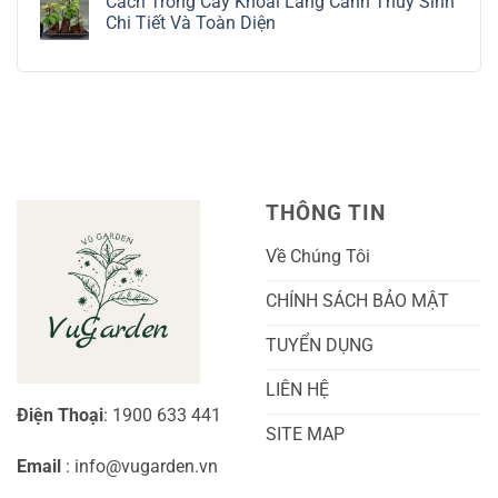
Cách Trồng Cây Khoai Lang Cảnh Thủy Sinh
bình
Tiết
Nho
luận
Chi Tiết Và Toàn Diện
Trồng
Ngón
ở
Và
Tay
Cách
Không
Chăm
Ngọt
Trồng
có
Sóc
Sắc
Lan
bình
A-
Và
Cẩm
luận
Z
Sai
Cù
ở
Trái
Ra
Cách
Nhất
Hoa:
Trồng
Kỹ
Cây
Thuật
Khoai
Chăm
Lang
Sóc
Cảnh
Toàn
Thủy
THÔNG TIN
Diện
Sinh
Cho
Chi
Người
Tiết
Về Chúng Tôi
Mới
Và
Bắt
Toàn
Đầu
Diện
CHÍNH SÁCH BẢO MẬT
TUYỂN DỤNG
LIÊN HỆ
Điện Thoại
: 1900 633 441
SITE MAP
Email
: info@vugarden.vn