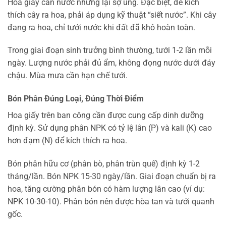
Hoa giấy cần nước nhưng lại sợ úng. Đặc biệt, để kích
thích cây ra hoa, phải áp dụng kỹ thuật “siết nước”. Khi cây
đang ra hoa, chỉ tưới nước khi đất đã khô hoàn toàn.
Trong giai đoạn sinh trưởng bình thường, tưới 1-2 lần mỗi
ngày. Lượng nước phải đủ ẩm, không đọng nước dưới đáy
chậu. Mùa mưa cần hạn chế tưới.
Bón Phân Đúng Loại, Đúng Thời Điểm
Hoa giấy trên ban công cần được cung cấp dinh dưỡng
định kỳ. Sử dụng phân NPK có tỷ lệ lân (P) và kali (K) cao
hơn đạm (N) để kích thích ra hoa.
Bón phân hữu cơ (phân bò, phân trùn quế) định kỳ 1-2
tháng/lần. Bón NPK 15-30 ngày/lần. Giai đoạn chuẩn bị ra
hoa, tăng cường phân bón có hàm lượng lân cao (ví dụ:
NPK 10-30-10). Phân bón nên được hòa tan và tưới quanh
gốc.