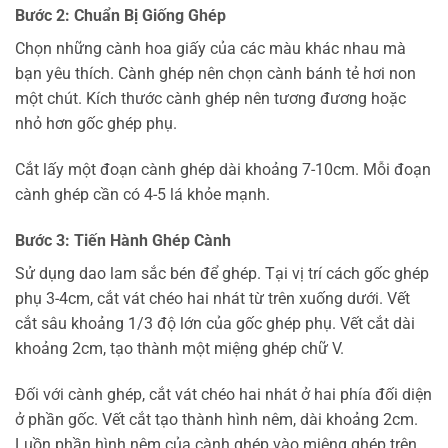
Bước 2: Chuẩn Bị Giống Ghép
Chọn những cành hoa giấy của các màu khác nhau mà
bạn yêu thích. Cành ghép nên chọn cành bánh tẻ hơi non
một chút. Kích thước cành ghép nên tương đương hoặc
nhỏ hơn gốc ghép phụ.
Cắt lấy một đoạn cành ghép dài khoảng 7-10cm. Mỗi đoạn
cành ghép cần có 4-5 lá khỏe mạnh.
Bước 3: Tiến Hành Ghép Cành
Sử dụng dao lam sắc bén để ghép. Tại vị trí cách gốc ghép
phụ 3-4cm, cắt vát chéo hai nhát từ trên xuống dưới. Vết
cắt sâu khoảng 1/3 độ lớn của gốc ghép phụ. Vết cắt dài
khoảng 2cm, tạo thành một miệng ghép chữ V.
Đối với cành ghép, cắt vát chéo hai nhát ở hai phía đối diện
ở phần gốc. Vết cắt tạo thành hình nêm, dài khoảng 2cm.
Luồn phần hình nêm của cành ghép vào miệng ghép trên