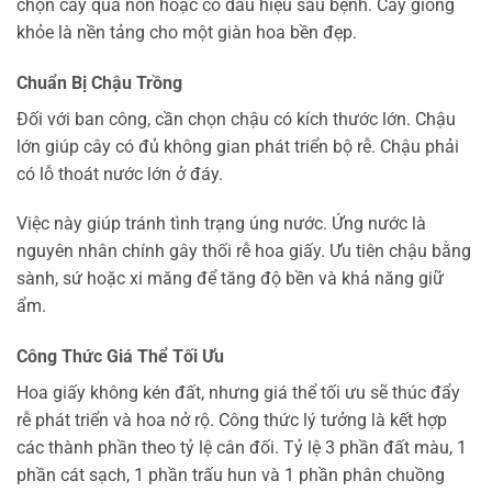
chọn cây quá non hoặc có dấu hiệu sâu bệnh. Cây giống
khỏe là nền tảng cho một giàn hoa bền đẹp.
Chuẩn Bị Chậu Trồng
Đối với ban công, cần chọn chậu có kích thước lớn. Chậu
lớn giúp cây có đủ không gian phát triển bộ rễ. Chậu phải
có lỗ thoát nước lớn ở đáy.
Việc này giúp tránh tình trạng úng nước. Ứng nước là
nguyên nhân chính gây thối rễ hoa giấy. Ưu tiên chậu bằng
sành, sứ hoặc xi măng để tăng độ bền và khả năng giữ
ẩm.
Công Thức Giá Thể Tối Ưu
Hoa giấy không kén đất, nhưng giá thể tối ưu sẽ thúc đẩy
rễ phát triển và hoa nở rộ. Công thức lý tưởng là kết hợp
các thành phần theo tỷ lệ cân đối. Tỷ lệ 3 phần đất màu, 1
phần cát sạch, 1 phần trấu hun và 1 phần phân chuồng