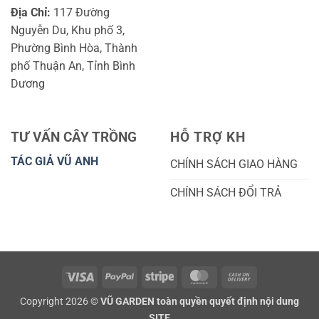
Địa Chỉ:
117 Đường
Nguyễn Du, Khu phố 3,
Phường Bình Hòa, Thành
phố Thuận An, Tỉnh Bình
Dương
TƯ VẤN CÂY TRỒNG
HỖ TRỢ KH
TÁC GIẢ VŨ ANH
CHÍNH SÁCH GIAO HÀNG
CHÍNH SÁCH ĐỔI TRẢ
Visa
PayPal
Stripe
MasterCard
Cash
On
Copyright 2026 ©
VŨ GARDEN toàn quyền quyết định nội dung
Delivery
SITE