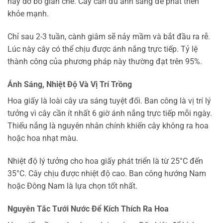
hãy dỡ bỏ giàn che. Cây cần đủ ánh sáng để phát triển
khỏe mạnh.
Chỉ sau 2-3 tuần, cành giâm sẽ nảy mầm và bắt đầu ra rễ.
Lúc này cây có thể chịu được ánh nắng trực tiếp. Tỷ lệ
thành công của phương pháp này thường đạt trên 95%.
Ánh Sáng, Nhiệt Độ Và Vị Trí Trồng
Hoa giấy là loài cây ưa sáng tuyệt đối. Ban công là vị trí lý
tưởng vì cây cần ít nhất 6 giờ ánh nắng trực tiếp mỗi ngày.
Thiếu nắng là nguyên nhân chính khiến cây không ra hoa
hoặc hoa nhạt màu.
Nhiệt độ lý tưởng cho hoa giấy phát triển là từ 25°C đến
35°C. Cây chịu được nhiệt độ cao. Ban công hướng Nam
hoặc Đông Nam là lựa chọn tốt nhất.
Nguyên Tắc Tưới Nước Để Kích Thích Ra Hoa