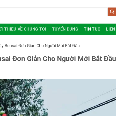
ỚI THIỆU VỀ CHÚNG TÔI
TUYỂN DỤNG
TIN TỨC
LIÊN
ấy Bonsai Đơn Giản Cho Người Mới Bắt Đầu
nsai Đơn Giản Cho Người Mới Bắt Đầu