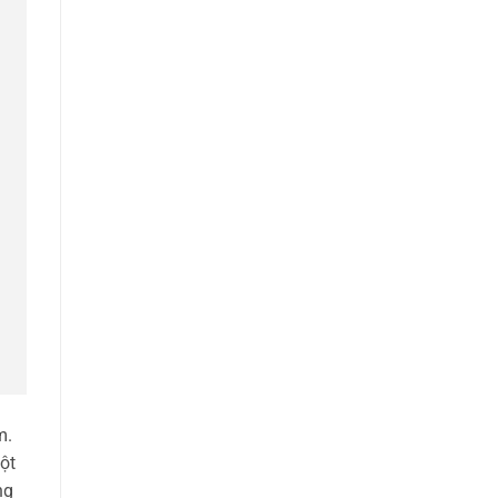
m.
một
ng