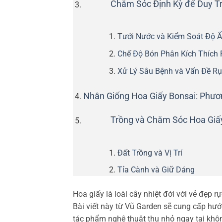
Chăm Sóc Định Kỳ để Duy Tr
Tưới Nước và Kiểm Soát Độ 
Chế Độ Bón Phân Kích Thích
Xử Lý Sâu Bệnh và Vấn Đề R
Nhân Giống Hoa Giấy Bonsai: Phư
Trồng và Chăm Sóc Hoa Giấ
Đất Trồng và Vị Trí
Tỉa Cành và Giữ Dáng
Hoa giấy là loài cây nhiệt đới với vẻ đẹp 
Bài viết này từ Vũ Garden sẽ cung cấp hướ
tác phẩm nghệ thuật thu nhỏ ngay tại kh