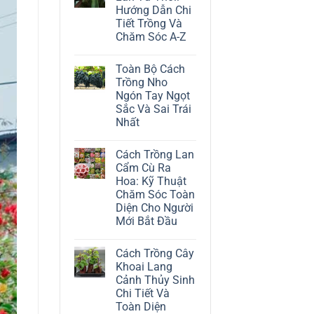
ở
Hướng Dẫn Chi
Cách
Trồng
Tiết Trồng Và
Cây
Chăm Sóc A-Z
Đô
La
Không
Trắng:
có
Kỹ
Toàn Bộ Cách
bình
Thuật
luận
Trồng Nho
Chăm
ở
Sóc
Ngón Tay Ngọt
Cách
Lá
Trồng
Sắc Và Sai Trái
Bạc
Địa
Tinh
Nhất
Lan
Tế
Tứ
Không
Thời:
có
Hướng
Cách Trồng Lan
bình
Dẫn
luận
Cẩm Cù Ra
Chi
ở
Tiết
Hoa: Kỹ Thuật
Toàn
Trồng
Bộ
Chăm Sóc Toàn
Và
Cách
Chăm
Diện Cho Người
Trồng
Sóc
Nho
Mới Bắt Đầu
A-
Ngón
Z
Không
Tay
có
Ngọt
Cách Trồng Cây
bình
Sắc
luận
Và
Khoai Lang
ở
Sai
Cảnh Thủy Sinh
Cách
Trái
Trồng
Nhất
Chi Tiết Và
Lan
Toàn Diện
Cẩm