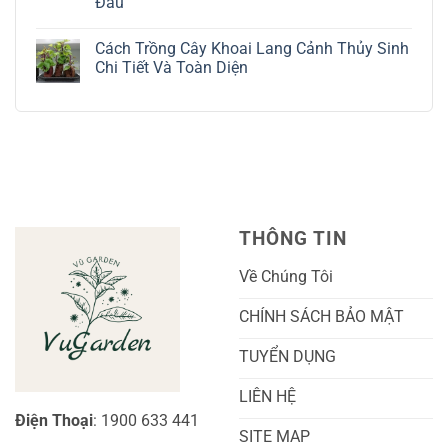
Đầu
Lá
Thời:
Toàn
Bạc
Hướng
Bộ
Không
Tinh
Dẫn
Cách
có
Tế
Chi
Trồng
Cách Trồng Cây Khoai Lang Cảnh Thủy Sinh
bình
Tiết
Nho
luận
Chi Tiết Và Toàn Diện
Trồng
Ngón
ở
Và
Tay
Cách
Không
Chăm
Ngọt
Trồng
có
Sóc
Sắc
Lan
bình
A-
Và
Cẩm
luận
Z
Sai
Cù
ở
Trái
Ra
Cách
Nhất
Hoa:
Trồng
Kỹ
Cây
Thuật
Khoai
Chăm
Lang
Sóc
Cảnh
Toàn
Thủy
THÔNG TIN
Diện
Sinh
Cho
Chi
Người
Tiết
Về Chúng Tôi
Mới
Và
Bắt
Toàn
Đầu
Diện
CHÍNH SÁCH BẢO MẬT
TUYỂN DỤNG
LIÊN HỆ
Điện Thoại
: 1900 633 441
SITE MAP