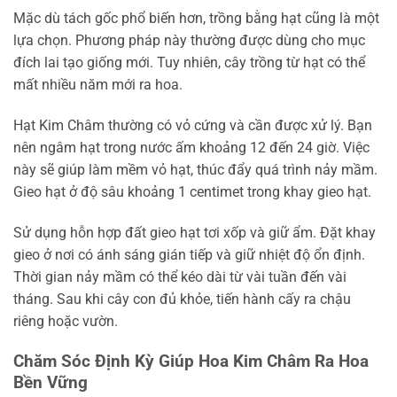
Mặc dù tách gốc phổ biến hơn, trồng bằng hạt cũng là một
lựa chọn. Phương pháp này thường được dùng cho mục
đích lai tạo giống mới. Tuy nhiên, cây trồng từ hạt có thể
mất nhiều năm mới ra hoa.
Hạt Kim Châm thường có vỏ cứng và cần được xử lý. Bạn
nên ngâm hạt trong nước ấm khoảng 12 đến 24 giờ. Việc
này sẽ giúp làm mềm vỏ hạt, thúc đẩy quá trình nảy mầm.
Gieo hạt ở độ sâu khoảng 1 centimet trong khay gieo hạt.
Sử dụng hỗn hợp đất gieo hạt tơi xốp và giữ ẩm. Đặt khay
gieo ở nơi có ánh sáng gián tiếp và giữ nhiệt độ ổn định.
Thời gian nảy mầm có thể kéo dài từ vài tuần đến vài
tháng. Sau khi cây con đủ khỏe, tiến hành cấy ra chậu
riêng hoặc vườn.
Chăm Sóc Định Kỳ Giúp Hoa Kim Châm Ra Hoa
Bền Vững