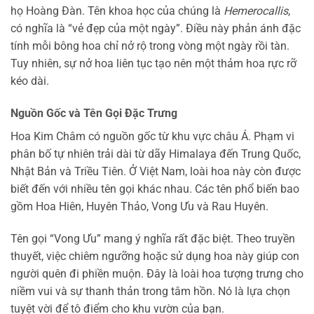
họ Hoàng Đàn. Tên khoa học của chúng là
Hemerocallis
,
có nghĩa là “vẻ đẹp của một ngày”. Điều này phản ánh đặc
tính mỗi bông hoa chỉ nở rộ trong vòng một ngày rồi tàn.
Tuy nhiên, sự nở hoa liên tục tạo nên một thảm hoa rực rỡ
kéo dài.
Nguồn Gốc và Tên Gọi Đặc Trưng
Hoa Kim Châm có nguồn gốc từ khu vực châu Á. Phạm vi
phân bố tự nhiên trải dài từ dãy Himalaya đến Trung Quốc,
Nhật Bản và Triều Tiên. Ở Việt Nam, loài hoa này còn được
biết đến với nhiều tên gọi khác nhau. Các tên phổ biến bao
gồm Hoa Hiên, Huyên Thảo, Vong Ưu và Rau Huyên.
Tên gọi “Vong Ưu” mang ý nghĩa rất đặc biệt. Theo truyền
thuyết, việc chiêm ngưỡng hoặc sử dụng hoa này giúp con
người quên đi phiền muộn. Đây là loài hoa tượng trưng cho
niềm vui và sự thanh thản trong tâm hồn. Nó là lựa chọn
tuyệt vời để tô điểm cho khu vườn của bạn.