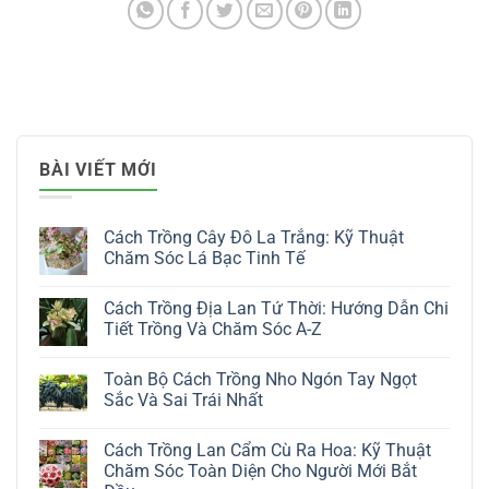
BÀI VIẾT MỚI
Cách Trồng Cây Đô La Trắng: Kỹ Thuật
Chăm Sóc Lá Bạc Tinh Tế
Không
có
Cách Trồng Địa Lan Tứ Thời: Hướng Dẫn Chi
bình
luận
Tiết Trồng Và Chăm Sóc A-Z
ở
Cách
Không
Trồng
có
Toàn Bộ Cách Trồng Nho Ngón Tay Ngọt
Cây
bình
Đô
luận
Sắc Và Sai Trái Nhất
La
ở
Trắng:
Cách
Không
Kỹ
Trồng
có
Cách Trồng Lan Cẩm Cù Ra Hoa: Kỹ Thuật
Thuật
Địa
bình
Chăm
Lan
luận
Chăm Sóc Toàn Diện Cho Người Mới Bắt
Sóc
Tứ
ở