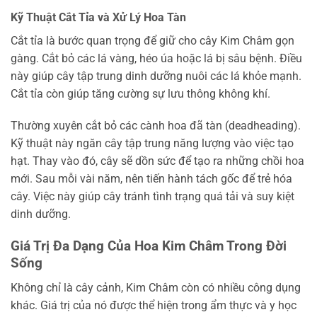
Kỹ Thuật Cắt Tỉa và Xử Lý Hoa Tàn
Cắt tỉa là bước quan trọng để giữ cho cây Kim Châm gọn
gàng. Cắt bỏ các lá vàng, héo úa hoặc lá bị sâu bệnh. Điều
này giúp cây tập trung dinh dưỡng nuôi các lá khỏe mạnh.
Cắt tỉa còn giúp tăng cường sự lưu thông không khí.
Thường xuyên cắt bỏ các cành hoa đã tàn (deadheading).
Kỹ thuật này ngăn cây tập trung năng lượng vào việc tạo
hạt. Thay vào đó, cây sẽ dồn sức để tạo ra những chồi hoa
mới. Sau mỗi vài năm, nên tiến hành tách gốc để trẻ hóa
cây. Việc này giúp cây tránh tình trạng quá tải và suy kiệt
dinh dưỡng.
Giá Trị Đa Dạng Của Hoa Kim Châm Trong Đời
Sống
Không chỉ là cây cảnh, Kim Châm còn có nhiều công dụng
khác. Giá trị của nó được thể hiện trong ẩm thực và y học