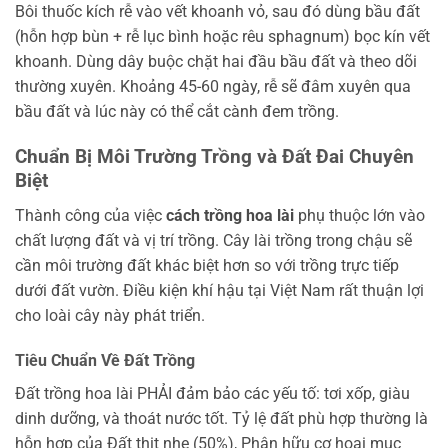
Bôi thuốc kích rễ vào vết khoanh vỏ, sau đó dùng bầu đất
(hỗn hợp bùn + rễ lục bình hoặc rêu sphagnum) bọc kín vết
khoanh. Dùng dây buộc chặt hai đầu bầu đất và theo dõi
thường xuyên. Khoảng 45-60 ngày, rễ sẽ đâm xuyên qua
bầu đất và lúc này có thể cắt cành đem trồng.
Chuẩn Bị Môi Trường Trồng và Đất Đai Chuyên
Biệt
Thành công của việc
cách trồng hoa lài
phụ thuộc lớn vào
chất lượng đất và vị trí trồng. Cây lài trồng trong chậu sẽ
cần môi trường đất khác biệt hơn so với trồng trực tiếp
dưới đất vườn. Điều kiện khí hậu tại Việt Nam rất thuận lợi
cho loài cây này phát triển.
Tiêu Chuẩn Về Đất Trồng
Đất trồng hoa lài PHẢI đảm bảo các yếu tố: tơi xốp, giàu
dinh dưỡng, và thoát nước tốt. Tỷ lệ đất phù hợp thường là
hỗn hợp của Đất thịt nhẹ (50%), Phân hữu cơ hoai mục