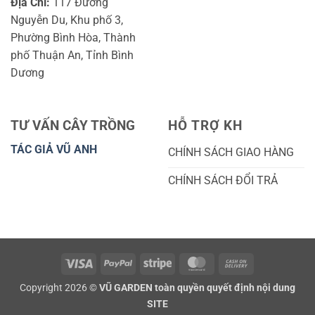
Địa Chỉ:
117 Đường
Nguyễn Du, Khu phố 3,
Phường Bình Hòa, Thành
phố Thuận An, Tỉnh Bình
Dương
TƯ VẤN CÂY TRỒNG
HỖ TRỢ KH
TÁC GIẢ VŨ ANH
CHÍNH SÁCH GIAO HÀNG
CHÍNH SÁCH ĐỔI TRẢ
Visa
PayPal
Stripe
MasterCard
Cash
On
Copyright 2026 ©
VŨ GARDEN toàn quyền quyết định nội dung
Delivery
SITE