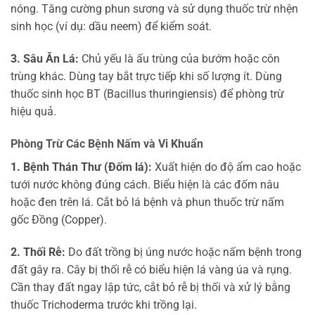
nóng. Tăng cường phun sương và sử dụng thuốc trừ nhện
sinh học (ví dụ: dầu neem) để kiểm soát.
3. Sâu Ăn Lá:
Chủ yếu là ấu trùng của bướm hoặc côn
trùng khác. Dùng tay bắt trực tiếp khi số lượng ít. Dùng
thuốc sinh học BT (Bacillus thuringiensis) để phòng trừ
hiệu quả.
Phòng Trừ Các Bệnh Nấm và Vi Khuẩn
1. Bệnh Thán Thư (Đốm lá):
Xuất hiện do độ ẩm cao hoặc
tưới nước không đúng cách. Biểu hiện là các đốm nâu
hoặc đen trên lá. Cắt bỏ lá bệnh và phun thuốc trừ nấm
gốc Đồng (Copper).
2. Thối Rễ:
Do đất trồng bị úng nước hoặc nấm bệnh trong
đất gây ra. Cây bị thối rễ có biểu hiện lá vàng úa và rụng.
Cần thay đất ngay lập tức, cắt bỏ rễ bị thối và xử lý bằng
thuốc Trichoderma trước khi trồng lại.