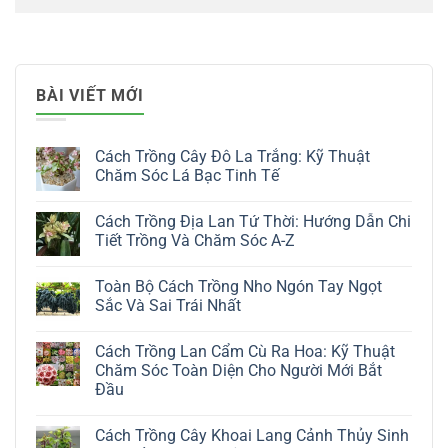
BÀI VIẾT MỚI
Cách Trồng Cây Đô La Trắng: Kỹ Thuật
Chăm Sóc Lá Bạc Tinh Tế
Không
có
Cách Trồng Địa Lan Tứ Thời: Hướng Dẫn Chi
bình
luận
Tiết Trồng Và Chăm Sóc A-Z
ở
Cách
Không
Trồng
có
Toàn Bộ Cách Trồng Nho Ngón Tay Ngọt
Cây
bình
Đô
luận
Sắc Và Sai Trái Nhất
La
ở
Trắng:
Cách
Không
Kỹ
Trồng
có
Cách Trồng Lan Cẩm Cù Ra Hoa: Kỹ Thuật
Thuật
Địa
bình
Chăm
Lan
luận
Chăm Sóc Toàn Diện Cho Người Mới Bắt
Sóc
Tứ
ở
Đầu
Lá
Thời:
Toàn
Bạc
Hướng
Bộ
Không
Tinh
Dẫn
Cách
có
Tế
Chi
Trồng
Cách Trồng Cây Khoai Lang Cảnh Thủy Sinh
bình
Tiết
Nho