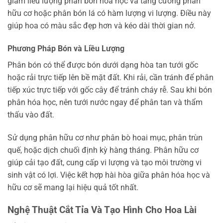
giảm liều lượng phân bón hóa học và tăng cường phân
hữu cơ hoặc phân bón lá có hàm lượng vi lượng. Điều này
giúp hoa có màu sắc đẹp hơn và kéo dài thời gian nở.
Phương Pháp Bón và Liều Lượng
Phân bón có thể được bón dưới dạng hòa tan tưới gốc
hoặc rải trực tiếp lên bề mặt đất. Khi rải, cần tránh để phân
tiếp xúc trực tiếp với gốc cây để tránh cháy rễ. Sau khi bón
phân hóa học, nên tưới nước ngay để phân tan và thẩm
thấu vào đất.
Sử dụng phân hữu cơ như phân bò hoai mục, phân trùn
quế, hoặc dịch chuối định kỳ hàng tháng. Phân hữu cơ
giúp cải tạo đất, cung cấp vi lượng và tạo môi trường vi
sinh vật có lợi. Việc kết hợp hài hòa giữa phân hóa học và
hữu cơ sẽ mang lại hiệu quả tốt nhất.
Nghệ Thuật Cắt Tỉa Và Tạo Hình Cho Hoa Lài