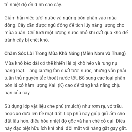
trì nhiệt độ ổn định cho cây.
Giảm hẳn việc tưới nước và ngừng bón phân vào mùa
đông. Cây cần được ngủ đông để tích lũy năng lượng cho
mùa xuân. Chỉ tưới một lượng nước nhỏ khi đất quá khô để
tránh cây bị chết khô.
Chăm Sóc Lài Trong Mùa Khô Nóng (Miền Nam và Trung)
Mùa khô kéo dài có thể khiến lài bị khô héo và rụng nụ
hàng loạt. Tăng cường tần suất tưới nước, nhưng vẫn phải
tuân thủ nguyên tắc thoát nước tốt. Bổ sung các loại phân
bón lá có hàm lượng Kali (K) cao để tăng khả năng chịu
hạn của cây.
Sử dụng lớp vật liệu che phủ (mulch) như rơm rạ, vỏ trấu,
hoặc xơ dừa lên bề mặt đất. Lớp phủ này giúp giữ ẩm cho
đất lâu hơn, điều hòa nhiệt độ gốc và hạn chế cỏ dại. Điều
này đặc biệt hữu ích khi phải đối mặt với nắng gắt gay gắt.