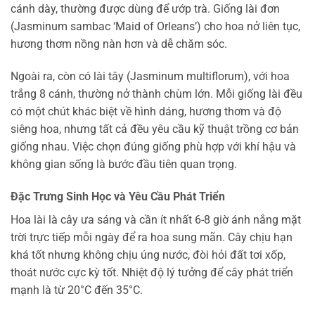
cánh dày, thường được dùng để ướp trà. Giống lài đơn
(Jasminum sambac ‘Maid of Orleans’) cho hoa nở liên tục,
hương thơm nồng nàn hơn và dễ chăm sóc.
Ngoài ra, còn có lài tây (Jasminum multiflorum), với hoa
trắng 8 cánh, thường nở thành chùm lớn. Mỗi giống lài đều
có một chút khác biệt về hình dáng, hương thơm và độ
siêng hoa, nhưng tất cả đều yêu cầu kỹ thuật trồng cơ bản
giống nhau. Việc chọn đúng giống phù hợp với khí hậu và
không gian sống là bước đầu tiên quan trọng.
Đặc Trưng Sinh Học và Yêu Cầu Phát Triển
Hoa lài là cây ưa sáng và cần ít nhất 6-8 giờ ánh nắng mặt
trời trực tiếp mỗi ngày để ra hoa sung mãn. Cây chịu hạn
khá tốt nhưng không chịu úng nước, đòi hỏi đất tơi xốp,
thoát nước cực kỳ tốt. Nhiệt độ lý tưởng để cây phát triển
mạnh là từ 20°C đến 35°C.