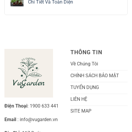
luận
Chi Tiết Và Toàn Diện
Trồng
Ngón
ở
Và
Tay
Cách
Không
Chăm
Ngọt
Trồng
có
Sóc
Sắc
Lan
bình
A-
Và
Cẩm
luận
Z
Sai
Cù
ở
Trái
Ra
Cách
Nhất
Hoa:
Trồng
Kỹ
Cây
Thuật
Khoai
Chăm
Lang
Sóc
Cảnh
Toàn
Thủy
THÔNG TIN
Diện
Sinh
Cho
Chi
Người
Tiết
Về Chúng Tôi
Mới
Và
Bắt
Toàn
Đầu
Diện
CHÍNH SÁCH BẢO MẬT
TUYỂN DỤNG
LIÊN HỆ
Điện Thoại
: 1900 633 441
SITE MAP
Email
: info@vugarden.vn