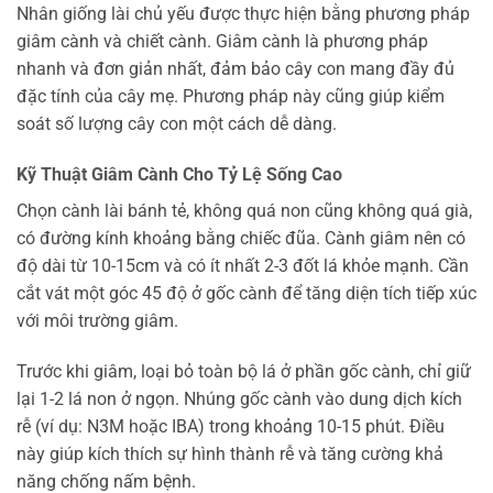
Nhân giống lài chủ yếu được thực hiện bằng phương pháp
giâm cành và chiết cành. Giâm cành là phương pháp
nhanh và đơn giản nhất, đảm bảo cây con mang đầy đủ
đặc tính của cây mẹ. Phương pháp này cũng giúp kiểm
soát số lượng cây con một cách dễ dàng.
Kỹ Thuật Giâm Cành Cho Tỷ Lệ Sống Cao
Chọn cành lài bánh tẻ, không quá non cũng không quá già,
có đường kính khoảng bằng chiếc đũa. Cành giâm nên có
độ dài từ 10-15cm và có ít nhất 2-3 đốt lá khỏe mạnh. Cần
cắt vát một góc 45 độ ở gốc cành để tăng diện tích tiếp xúc
với môi trường giâm.
Trước khi giâm, loại bỏ toàn bộ lá ở phần gốc cành, chỉ giữ
lại 1-2 lá non ở ngọn. Nhúng gốc cành vào dung dịch kích
rễ (ví dụ: N3M hoặc IBA) trong khoảng 10-15 phút. Điều
này giúp kích thích sự hình thành rễ và tăng cường khả
năng chống nấm bệnh.