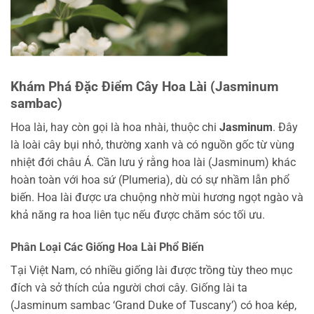
Khám Phá Đặc Điểm Cây Hoa Lài (Jasminum
sambac)
Hoa lài, hay còn gọi là hoa nhài, thuộc chi
Jasminum
. Đây
là loài cây bụi nhỏ, thường xanh và có nguồn gốc từ vùng
nhiệt đới châu Á. Cần lưu ý rằng hoa lài (Jasminum) khác
hoàn toàn với hoa sứ (Plumeria), dù có sự nhầm lẫn phổ
biến. Hoa lài được ưa chuộng nhờ mùi hương ngọt ngào và
khả năng ra hoa liên tục nếu được chăm sóc tối ưu.
Phân Loại Các Giống Hoa Lài Phổ Biến
Tại Việt Nam, có nhiều giống lài được trồng tùy theo mục
đích và sở thích của người chơi cây. Giống lài ta
(Jasminum sambac ‘Grand Duke of Tuscany’) có hoa kép,