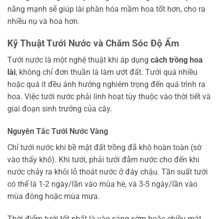
nắng mạnh sẽ giúp lài phân hóa mầm hoa tốt hơn, cho ra
nhiều nụ và hoa hơn.
Kỹ Thuật Tưới Nước và Chăm Sóc Độ Ẩm
Tưới nước là một nghệ thuật khi áp dụng
cách trồng hoa
lài
, không chỉ đơn thuần là làm ướt đất. Tưới quá nhiều
hoặc quá ít đều ảnh hưởng nghiêm trọng đến quá trình ra
hoa. Việc tưới nước phải linh hoạt tùy thuộc vào thời tiết và
giai đoạn sinh trưởng của cây.
Nguyên Tắc Tưới Nước Vàng
Chỉ tưới nước khi bề mặt đất trồng đã khô hoàn toàn (sờ
vào thấy khô). Khi tưới, phải tưới đẫm nước cho đến khi
nước chảy ra khỏi lỗ thoát nước ở đáy chậu. Tần suất tưới
có thể là 1-2 ngày/lần vào mùa hè, và 3-5 ngày/lần vào
mùa đông hoặc mùa mưa.
Thời điểm tưới tốt nhất là vào sáng sớm hoặc chiều mát.