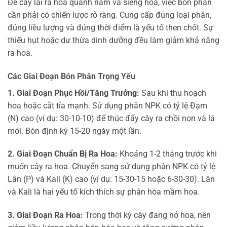
Để cây lài ra hoa quanh năm và siêng hoa, việc bón phân
cần phải có chiến lược rõ ràng. Cung cấp đúng loại phân,
đúng liều lượng và đúng thời điểm là yếu tố then chốt. Sự
thiếu hụt hoặc dư thừa dinh dưỡng đều làm giảm khả năng
ra hoa.
Các Giai Đoạn Bón Phân Trọng Yếu
1. Giai Đoạn Phục Hồi/Tăng Trưởng:
Sau khi thu hoạch
hoa hoặc cắt tỉa mạnh. Sử dụng phân NPK có tỷ lệ Đạm
(N) cao (ví dụ: 30-10-10) để thúc đẩy cây ra chồi non và lá
mới. Bón định kỳ 15-20 ngày một lần.
2. Giai Đoạn Chuẩn Bị Ra Hoa:
Khoảng 1-2 tháng trước khi
muốn cây ra hoa. Chuyển sang sử dụng phân NPK có tỷ lệ
Lân (P) và Kali (K) cao (ví dụ: 15-30-15 hoặc 6-30-30). Lân
và Kali là hai yếu tố kích thích sự phân hóa mầm hoa.
3. Giai Đoạn Ra Hoa:
Trong thời kỳ cây đang nở hoa, nên