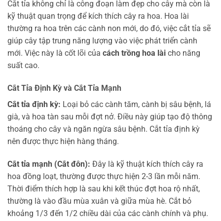
Cắt tỉa không chỉ là công đoạn làm đẹp cho cây mà còn là
kỹ thuật quan trọng để kích thích cây ra hoa. Hoa lài
thường ra hoa trên các cành non mới, do đó, việc cắt tỉa sẽ
giúp cây tập trung năng lượng vào việc phát triển cành
mới. Việc này là cốt lõi của
cách trồng hoa lài
cho năng
suất cao.
Cắt Tỉa Định Kỳ và Cắt Tỉa Mạnh
Cắt tỉa định kỳ:
Loại bỏ các cành tăm, cành bị sâu bệnh, lá
già, và hoa tàn sau mỗi đợt nở. Điều này giúp tạo độ thông
thoáng cho cây và ngăn ngừa sâu bệnh. Cắt tỉa định kỳ
nên được thực hiện hàng tháng.
Cắt tỉa mạnh (Cắt đôn):
Đây là kỹ thuật kích thích cây ra
hoa đồng loạt, thường được thực hiện 2-3 lần mỗi năm.
Thời điểm thích hợp là sau khi kết thúc đợt hoa rộ nhất,
thường là vào đầu mùa xuân và giữa mùa hè. Cắt bỏ
khoảng 1/3 đến 1/2 chiều dài của các cành chính và phụ.