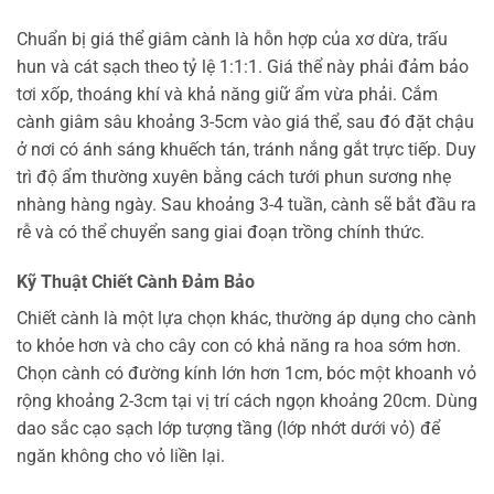
Chuẩn bị giá thể giâm cành là hỗn hợp của xơ dừa, trấu
hun và cát sạch theo tỷ lệ 1:1:1. Giá thể này phải đảm bảo
tơi xốp, thoáng khí và khả năng giữ ẩm vừa phải. Cắm
cành giâm sâu khoảng 3-5cm vào giá thể, sau đó đặt chậu
ở nơi có ánh sáng khuếch tán, tránh nắng gắt trực tiếp. Duy
trì độ ẩm thường xuyên bằng cách tưới phun sương nhẹ
nhàng hàng ngày. Sau khoảng 3-4 tuần, cành sẽ bắt đầu ra
rễ và có thể chuyển sang giai đoạn trồng chính thức.
Kỹ Thuật Chiết Cành Đảm Bảo
Chiết cành là một lựa chọn khác, thường áp dụng cho cành
to khỏe hơn và cho cây con có khả năng ra hoa sớm hơn.
Chọn cành có đường kính lớn hơn 1cm, bóc một khoanh vỏ
rộng khoảng 2-3cm tại vị trí cách ngọn khoảng 20cm. Dùng
dao sắc cạo sạch lớp tượng tầng (lớp nhớt dưới vỏ) để
ngăn không cho vỏ liền lại.