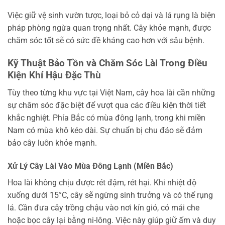
Việc giữ vệ sinh vườn tược, loại bỏ cỏ dại và lá rụng là biện
pháp phòng ngừa quan trọng nhất. Cây khỏe mạnh, được
chăm sóc tốt sẽ có sức đề kháng cao hơn với sâu bệnh.
Kỹ Thuật Bảo Tồn và Chăm Sóc Lài Trong Điều
Kiện Khí Hậu Đặc Thù
Tùy theo từng khu vực tại Việt Nam, cây hoa lài cần những
sự chăm sóc đặc biệt để vượt qua các điều kiện thời tiết
khắc nghiệt. Phía Bắc có mùa đông lạnh, trong khi miền
Nam có mùa khô kéo dài. Sự chuẩn bị chu đáo sẽ đảm
bảo cây luôn khỏe mạnh.
Xử Lý Cây Lài Vào Mùa Đông Lạnh (Miền Bắc)
Hoa lài không chịu được rét đậm, rét hại. Khi nhiệt độ
xuống dưới 15°C, cây sẽ ngừng sinh trưởng và có thể rụng
lá. Cần đưa cây trồng chậu vào nơi kín gió, có mái che
hoặc bọc cây lại bằng ni-lông. Việc này giúp giữ ấm và duy