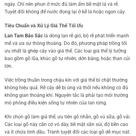
ngày. Chỉ nên phun ở mức đủ làm ẩm bề mặt lá và rễ.
Tuyệt đối không để nước đọng lại ở kẽ lá hoặc ngọn cây.
Tiêu Chuẩn và Xử Lý Giá Thể Tối Ưu
Lan Tam Bảo Sắc
là dòng lan rễ gió, bộ rễ phát triển mạnh
mẽ và ưa sự thông thoáng. Do đó, phương pháp trồng tối
ưu nhất là ghép cây vào giá thể. Các loại giá thể lý tưởng
bao gồm gỗ lũa, khúc gỗ tự nhiên, dớn bảng, hoặc than củi
lớn.
Việc trồng thuần trong chậu kín với giá thể bí chặt thường
không hiệu quả. Rễ cây dễ bị úng và thối nếu không có đủ
không gian thoáng khí. Nguyên tắc là phải tạo môi trường
mô phỏng điều kiện sống tự nhiên của lan rừng.
Khi chọn gỗ làm giá thể, ưu tiên gỗ nhãn, gỗ vú sữa, gỗ vải.
Các loại gỗ này cần có vỏ dày, bề mặt sần sùi, độ bền cao
và ít chứa tinh dầu. Tránh tuyệt đối các loại gỗ dễ mục nát.