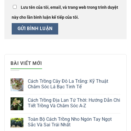
Lưu tên của tôi, email, và trang web trong trình duyệt
này cho lần bình luận kế tiếp của tôi.
BÀI VIẾT MỚI
Cách Trồng Cây Đô La Trắng: Kỹ Thuật
Chăm Sóc Lá Bạc Tinh Tế
Không
có
Cách Trồng Địa Lan Tứ Thời: Hướng Dẫn Chi
bình
luận
Tiết Trồng Và Chăm Sóc A-Z
ở
Cách
Không
Trồng
có
Toàn Bộ Cách Trồng Nho Ngón Tay Ngọt
Cây
bình
Đô
luận
Sắc Và Sai Trái Nhất
La
ở
Trắng:
Cách
Không