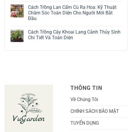
Kỹ
Trồng
có
Cách Trồng Lan Cẩm Cù Ra Hoa: Kỹ Thuật
Thuật
Địa
bình
Chăm
Lan
luận
Chăm Sóc Toàn Diện Cho Người Mới Bắt
Sóc
Tứ
ở
Đầu
Lá
Thời:
Toàn
Bạc
Hướng
Bộ
Không
Tinh
Dẫn
Cách
có
Tế
Chi
Trồng
Cách Trồng Cây Khoai Lang Cảnh Thủy Sinh
bình
Tiết
Nho
luận
Chi Tiết Và Toàn Diện
Trồng
Ngón
ở
Và
Tay
Cách
Không
Chăm
Ngọt
Trồng
có
Sóc
Sắc
Lan
bình
A-
Và
Cẩm
luận
Z
Sai
Cù
ở
Trái
Ra
Cách
Nhất
Hoa:
Trồng
Kỹ
Cây
Thuật
Khoai
Chăm
Lang
Sóc
Cảnh
Toàn
Thủy
THÔNG TIN
Diện
Sinh
Cho
Chi
Người
Tiết
Về Chúng Tôi
Mới
Và
Bắt
Toàn
Đầu
Diện
CHÍNH SÁCH BẢO MẬT
TUYỂN DỤNG