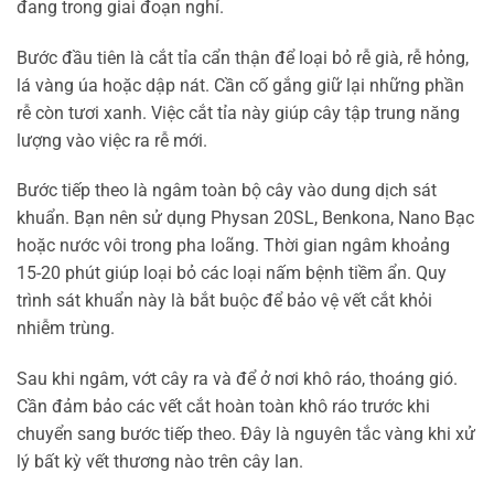
đang trong giai đoạn nghỉ.
Bước đầu tiên là cắt tỉa cẩn thận để loại bỏ rễ già, rễ hỏng,
lá vàng úa hoặc dập nát. Cần cố gắng giữ lại những phần
rễ còn tươi xanh. Việc cắt tỉa này giúp cây tập trung năng
lượng vào việc ra rễ mới.
Bước tiếp theo là ngâm toàn bộ cây vào dung dịch sát
khuẩn. Bạn nên sử dụng Physan 20SL, Benkona, Nano Bạc
hoặc nước vôi trong pha loãng. Thời gian ngâm khoảng
15-20 phút giúp loại bỏ các loại nấm bệnh tiềm ẩn. Quy
trình sát khuẩn này là bắt buộc để bảo vệ vết cắt khỏi
nhiễm trùng.
Sau khi ngâm, vớt cây ra và để ở nơi khô ráo, thoáng gió.
Cần đảm bảo các vết cắt hoàn toàn khô ráo trước khi
chuyển sang bước tiếp theo. Đây là nguyên tắc vàng khi xử
lý bất kỳ vết thương nào trên cây lan.