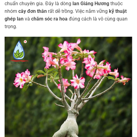
chuẩn chuyên gia. Đây là dòng
lan Giáng Hương
thuộc
nhóm
cây đơn thân
rất dễ trồng. Việc nắm vững
kỹ thuật
ghép lan
và
chăm sóc ra hoa
đúng cách là vô cùng quan
trọng.