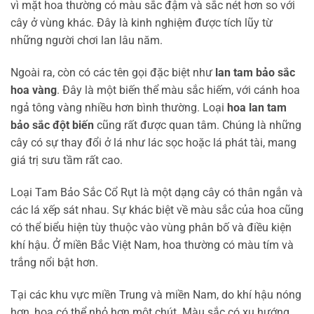
vì mặt hoa thường có màu sắc đậm và sắc nét hơn so với
cây ở vùng khác. Đây là kinh nghiệm được tích lũy từ
những người chơi lan lâu năm.
Ngoài ra, còn có các tên gọi đặc biệt như
lan tam bảo sắc
hoa vàng
. Đây là một biến thể màu sắc hiếm, với cánh hoa
ngả tông vàng nhiều hơn bình thường. Loại
hoa lan tam
bảo sắc đột biến
cũng rất được quan tâm. Chúng là những
cây có sự thay đổi ở lá như lác sọc hoặc lá phát tài, mang
giá trị sưu tầm rất cao.
Loại Tam Bảo Sắc Cổ Rụt là một dạng cây có thân ngắn và
các lá xếp sát nhau. Sự khác biệt về màu sắc của hoa cũng
có thể biểu hiện tùy thuộc vào vùng phân bố và điều kiện
khí hậu. Ở miền Bắc Việt Nam, hoa thường có màu tím và
trắng nổi bật hơn.
Tại các khu vực miền Trung và miền Nam, do khí hậu nóng
hơn, hoa có thể nhỏ hơn một chút. Màu sắc có xu hướng