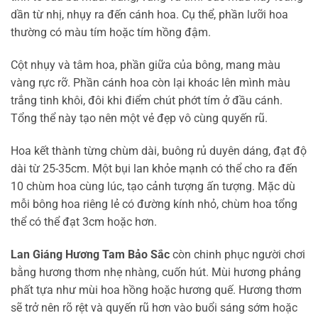
dần từ nhị, nhụy ra đến cánh hoa. Cụ thể, phần lưỡi hoa
thường có màu tím hoặc tím hồng đậm.
Cột nhụy và tâm hoa, phần giữa của bông, mang màu
vàng rực rỡ. Phần cánh hoa còn lại khoác lên mình màu
trắng tinh khôi, đôi khi điểm chút phớt tím ở đầu cánh.
Tổng thể này tạo nên một vẻ đẹp vô cùng quyến rũ.
Hoa kết thành từng chùm dài, buông rủ duyên dáng, đạt độ
dài từ 25-35cm. Một bụi lan khỏe mạnh có thể cho ra đến
10 chùm hoa cùng lúc, tạo cảnh tượng ấn tượng. Mặc dù
mỗi bông hoa riêng lẻ có đường kính nhỏ, chùm hoa tổng
thể có thể đạt 3cm hoặc hơn.
Lan Giáng Hương Tam Bảo Sắc
còn chinh phục người chơi
bằng hương thơm nhẹ nhàng, cuốn hút. Mùi hương phảng
phất tựa như mùi hoa hồng hoặc hương quế. Hương thơm
sẽ trở nên rõ rệt và quyến rũ hơn vào buổi sáng sớm hoặc