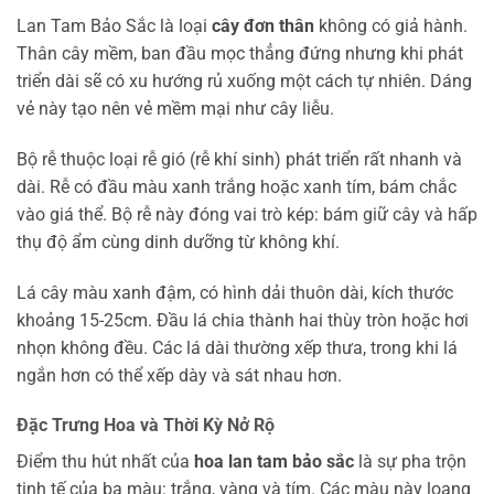
Lan Tam Bảo Sắc là loại
cây đơn thân
không có giả hành.
Thân cây mềm, ban đầu mọc thẳng đứng nhưng khi phát
triển dài sẽ có xu hướng rủ xuống một cách tự nhiên. Dáng
vẻ này tạo nên vẻ mềm mại như cây liễu.
Bộ rễ thuộc loại rễ gió (rễ khí sinh) phát triển rất nhanh và
dài. Rễ có đầu màu xanh trắng hoặc xanh tím, bám chắc
vào giá thể. Bộ rễ này đóng vai trò kép: bám giữ cây và hấp
thụ độ ẩm cùng dinh dưỡng từ không khí.
Lá cây màu xanh đậm, có hình dải thuôn dài, kích thước
khoảng 15-25cm. Đầu lá chia thành hai thùy tròn hoặc hơi
nhọn không đều. Các lá dài thường xếp thưa, trong khi lá
ngắn hơn có thể xếp dày và sát nhau hơn.
Đặc Trưng Hoa và Thời Kỳ Nở Rộ
Điểm thu hút nhất của
hoa lan tam bảo sắc
là sự pha trộn
tinh tế của ba màu: trắng, vàng và tím. Các màu này loang