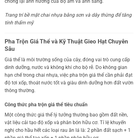
chống lại ảnh hưởng của độ ẩm và ánh sáng.
Trang trí bề mặt chai nhựa bằng sơn và dây thừng để tăng
tính thẩm mỹ
Pha Trộn Giá Thể và Kỹ Thuật Gieo Hạt Chuyên
Sâu
Giá thể là môi trường sống của cây, đóng vai trò cung cấp
dinh dưỡng, nước và không khí cho bộ rễ. Do không gian
hạn chế trong chai nhựa, việc pha trộn giá thể cần phải đạt
độ tơi xốp, thoát nước tốt và giàu dinh dưỡng hơn đất vườn
thông thường.
Công thức pha trộn giá thể tiêu chuẩn
Một công thức giá thể lý tưởng thường bao gồm đất nền,
vật liệu cải tạo độ xốp và phân bón hữu cơ. Tỉ lệ khuyến
nghị cho hầu hết các loại rau ăn lá là: 2 phần đất sạch + 1
phần giá thể tạo xốp + 1 phần phân hữu cơ.