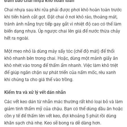
Đảm bảo chai nhựa khô hoàn toàn
Chai nhựa sau khi rửa phải được phơi khô hoàn toàn trước
khi tiến hành cắt gọt. Đặt chai ở nơi khô ráo, thoáng mát,
tránh ánh nắng trực tiếp gay gắt vì nhiệt độ cao có thể làm
biến dạng nhựa. Úp ngược chai lên giá để nước thừa chảy
hết ra ngoài.
Một mẹo nhỏ là dùng máy sấy tóc (chế độ mát) để thổi
khô nhanh bên trong chai. Hoặc, dùng một mảnh giấy ăn
khô nhét vào trong để thấm ẩm nhanh. Việc làm khô triệt
để giúp ngăn chặn sự phát triển của nấm mốc, rêu xanh
khi chúng ta cho giá thể vào trồng.
Kiểm tra và xử lý vết dán nhãn
Các vết keo dán từ nhãn mác thường rất khó loại bỏ và làm
giảm tính thẩm mỹ của chậu. Bạn có thể dùng dầu ăn hoặc
cồn y tế để thấm lên vết keo, đợi khoảng 5 phút rồi dùng
khăn sạch chà nhẹ. Keo sẽ bong ra dễ dàng hơn.