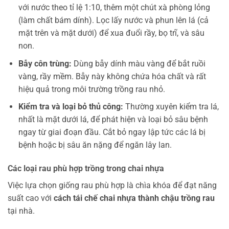
với nước theo tỉ lệ 1:10, thêm một chút xà phòng lỏng
(làm chất bám dính). Lọc lấy nước và phun lên lá (cả
mặt trên và mặt dưới) để xua đuổi rầy, bọ trĩ, và sâu
non.
Bẫy côn trùng:
Dùng bẫy dính màu vàng để bắt ruồi
vàng, rầy mềm. Bẫy này không chứa hóa chất và rất
hiệu quả trong môi trường trồng rau nhỏ.
Kiểm tra và loại bỏ thủ công:
Thường xuyên kiểm tra lá,
nhất là mặt dưới lá, để phát hiện và loại bỏ sâu bệnh
ngay từ giai đoạn đầu. Cắt bỏ ngay lập tức các lá bị
bệnh hoặc bị sâu ăn nặng để ngăn lây lan.
Các loại rau phù hợp trồng trong chai nhựa
Việc lựa chọn giống rau phù hợp là chìa khóa để đạt năng
suất cao với
cách tái chế chai nhựa thành chậu trồng rau
tại nhà.