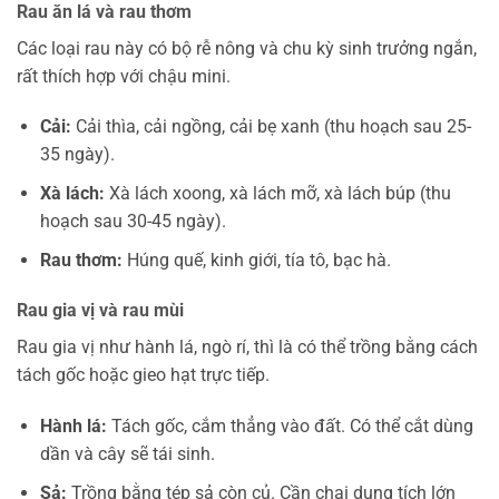
Rau ăn lá và rau thơm
Các loại rau này có bộ rễ nông và chu kỳ sinh trưởng ngắn,
rất thích hợp với chậu mini.
Cải:
Cải thìa, cải ngồng, cải bẹ xanh (thu hoạch sau 25-
35 ngày).
Xà lách:
Xà lách xoong, xà lách mỡ, xà lách búp (thu
hoạch sau 30-45 ngày).
Rau thơm:
Húng quế, kinh giới, tía tô, bạc hà.
Rau gia vị và rau mùi
Rau gia vị như hành lá, ngò rí, thì là có thể trồng bằng cách
tách gốc hoặc gieo hạt trực tiếp.
Hành lá:
Tách gốc, cắm thẳng vào đất. Có thể cắt dùng
dần và cây sẽ tái sinh.
Sả:
Trồng bằng tép sả còn củ. Cần chai dung tích lớn