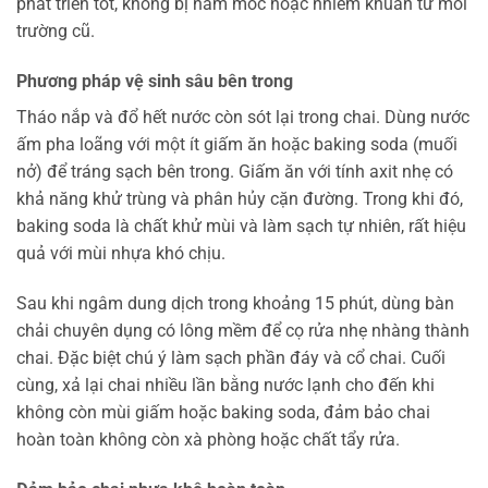
phát triển tốt, không bị nấm mốc hoặc nhiễm khuẩn từ môi
trường cũ.
Phương pháp vệ sinh sâu bên trong
Tháo nắp và đổ hết nước còn sót lại trong chai. Dùng nước
ấm pha loãng với một ít giấm ăn hoặc baking soda (muối
nở) để tráng sạch bên trong. Giấm ăn với tính axit nhẹ có
khả năng khử trùng và phân hủy cặn đường. Trong khi đó,
baking soda là chất khử mùi và làm sạch tự nhiên, rất hiệu
quả với mùi nhựa khó chịu.
Sau khi ngâm dung dịch trong khoảng 15 phút, dùng bàn
chải chuyên dụng có lông mềm để cọ rửa nhẹ nhàng thành
chai. Đặc biệt chú ý làm sạch phần đáy và cổ chai. Cuối
cùng, xả lại chai nhiều lần bằng nước lạnh cho đến khi
không còn mùi giấm hoặc baking soda, đảm bảo chai
hoàn toàn không còn xà phòng hoặc chất tẩy rửa.