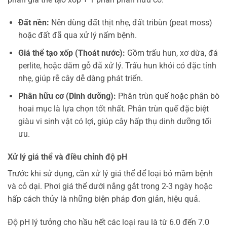
Đất nền:
Nên dùng đất thịt nhẹ, đất tribùn (peat moss)
hoặc đất đã qua xử lý nấm bệnh.
Giá thể tạo xốp (Thoát nước):
Gồm trấu hun, xơ dừa, đá
perlite, hoặc dăm gỗ đã xử lý. Trấu hun khói có đặc tính
nhẹ, giúp rễ cây dễ dàng phát triển.
Phân hữu cơ (Dinh dưỡng):
Phân trùn quế hoặc phân bò
hoai mục là lựa chọn tốt nhất. Phân trùn quế đặc biệt
giàu vi sinh vật có lợi, giúp cây hấp thụ dinh dưỡng tối
ưu.
Xử lý giá thể và điều chỉnh độ pH
Trước khi sử dụng, cần xử lý giá thể để loại bỏ mầm bệnh
và cỏ dại. Phơi giá thể dưới nắng gắt trong 2-3 ngày hoặc
hấp cách thủy là những biện pháp đơn giản, hiệu quả.
Độ pH lý tưởng cho hầu hết các loại rau là từ 6.0 đến 7.0