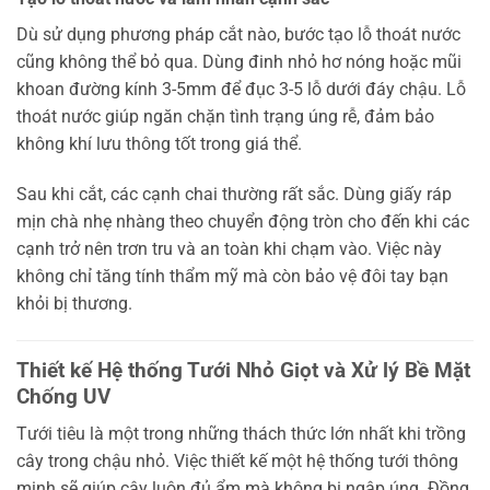
Dù sử dụng phương pháp cắt nào, bước tạo lỗ thoát nước
cũng không thể bỏ qua. Dùng đinh nhỏ hơ nóng hoặc mũi
khoan đường kính 3-5mm để đục 3-5 lỗ dưới đáy chậu. Lỗ
thoát nước giúp ngăn chặn tình trạng úng rễ, đảm bảo
không khí lưu thông tốt trong giá thể.
Sau khi cắt, các cạnh chai thường rất sắc. Dùng giấy ráp
mịn chà nhẹ nhàng theo chuyển động tròn cho đến khi các
cạnh trở nên trơn tru và an toàn khi chạm vào. Việc này
không chỉ tăng tính thẩm mỹ mà còn bảo vệ đôi tay bạn
khỏi bị thương.
Thiết kế Hệ thống Tưới Nhỏ Giọt và Xử lý Bề Mặt
Chống UV
Tưới tiêu là một trong những thách thức lớn nhất khi trồng
cây trong chậu nhỏ. Việc thiết kế một hệ thống tưới thông
minh sẽ giúp cây luôn đủ ẩm mà không bị ngập úng. Đồng