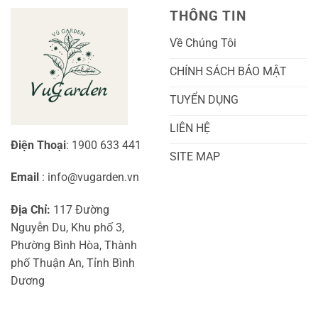
Sóc
Cảnh
Toàn
Thủy
THÔNG TIN
Diện
Sinh
Cho
Chi
Người
Tiết
Về Chúng Tôi
Mới
Và
Bắt
Toàn
Đầu
Diện
CHÍNH SÁCH BẢO MẬT
TUYỂN DỤNG
LIÊN HỆ
Điện Thoại
: 1900 633 441
SITE MAP
Email
: info@vugarden.vn
Địa Chỉ:
117 Đường
Nguyễn Du, Khu phố 3,
Phường Bình Hòa, Thành
phố Thuận An, Tỉnh Bình
Dương