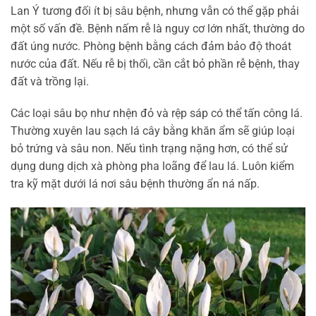
Lan Ý tương đối ít bị sâu bệnh, nhưng vẫn có thể gặp phải
một số vấn đề. Bệnh nấm rễ là nguy cơ lớn nhất, thường do
đất úng nước. Phòng bệnh bằng cách đảm bảo độ thoát
nước của đất. Nếu rễ bị thối, cần cắt bỏ phần rễ bệnh, thay
đất và trồng lại.
Các loại sâu bọ như nhện đỏ và rệp sáp có thể tấn công lá.
Thường xuyên lau sạch lá cây bằng khăn ẩm sẽ giúp loại
bỏ trứng và sâu non. Nếu tình trạng nặng hơn, có thể sử
dụng dung dịch xà phòng pha loãng để lau lá. Luôn kiểm
tra kỹ mặt dưới lá nơi sâu bệnh thường ẩn ná nấp.