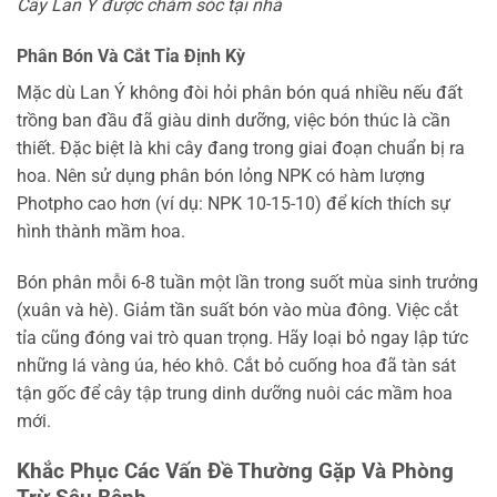
Cây Lan Ý được chăm sóc tại nhà
Phân Bón Và Cắt Tỉa Định Kỳ
Mặc dù Lan Ý không đòi hỏi phân bón quá nhiều nếu đất
trồng ban đầu đã giàu dinh dưỡng, việc bón thúc là cần
thiết. Đặc biệt là khi cây đang trong giai đoạn chuẩn bị ra
hoa. Nên sử dụng phân bón lỏng NPK có hàm lượng
Photpho cao hơn (ví dụ: NPK 10-15-10) để kích thích sự
hình thành mầm hoa.
Bón phân mỗi 6-8 tuần một lần trong suốt mùa sinh trưởng
(xuân và hè). Giảm tần suất bón vào mùa đông. Việc cắt
tỉa cũng đóng vai trò quan trọng. Hãy loại bỏ ngay lập tức
những lá vàng úa, héo khô. Cắt bỏ cuống hoa đã tàn sát
tận gốc để cây tập trung dinh dưỡng nuôi các mầm hoa
mới.
Khắc Phục Các Vấn Đề Thường Gặp Và Phòng