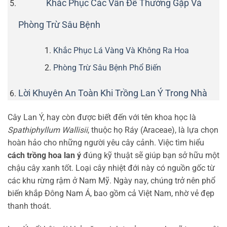
Khắc Phục Các Vấn Đề Thường Gặp Và
Phòng Trừ Sâu Bệnh
Khắc Phục Lá Vàng Và Không Ra Hoa
Phòng Trừ Sâu Bệnh Phổ Biến
Lời Khuyên An Toàn Khi Trồng Lan Ý Trong Nhà
Cây Lan Ý, hay còn được biết đến với tên khoa học là
Spathiphyllum Wallisii
, thuộc họ Ráy (Araceae), là lựa chọn
hoàn hảo cho những người yêu cây cảnh. Việc tìm hiểu
cách trồng hoa lan ý
đúng kỹ thuật sẽ giúp bạn sở hữu một
chậu cây xanh tốt. Loại cây nhiệt đới này có nguồn gốc từ
các khu rừng rậm ở Nam Mỹ. Ngày nay, chúng trở nên phổ
biến khắp Đông Nam Á, bao gồm cả Việt Nam, nhờ vẻ đẹp
thanh thoát.