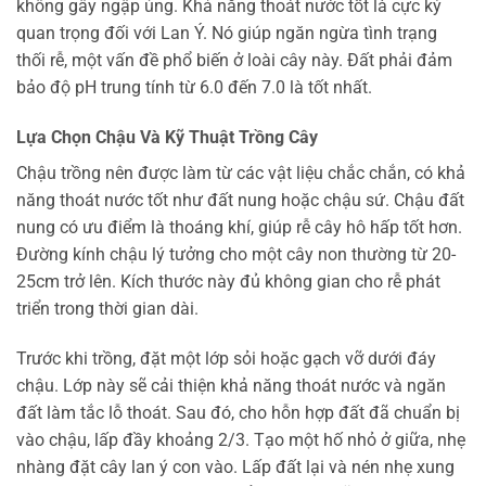
không gây ngập úng. Khả năng thoát nước tốt là cực kỳ
quan trọng đối với Lan Ý. Nó giúp ngăn ngừa tình trạng
thối rễ, một vấn đề phổ biến ở loài cây này. Đất phải đảm
bảo độ pH trung tính từ 6.0 đến 7.0 là tốt nhất.
Lựa Chọn Chậu Và Kỹ Thuật Trồng Cây
Chậu trồng nên được làm từ các vật liệu chắc chắn, có khả
năng thoát nước tốt như đất nung hoặc chậu sứ. Chậu đất
nung có ưu điểm là thoáng khí, giúp rễ cây hô hấp tốt hơn.
Đường kính chậu lý tưởng cho một cây non thường từ 20-
25cm trở lên. Kích thước này đủ không gian cho rễ phát
triển trong thời gian dài.
Trước khi trồng, đặt một lớp sỏi hoặc gạch vỡ dưới đáy
chậu. Lớp này sẽ cải thiện khả năng thoát nước và ngăn
đất làm tắc lỗ thoát. Sau đó, cho hỗn hợp đất đã chuẩn bị
vào chậu, lấp đầy khoảng 2/3. Tạo một hố nhỏ ở giữa, nhẹ
nhàng đặt cây lan ý con vào. Lấp đất lại và nén nhẹ xung