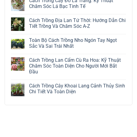
Cách Trồng Cây Đô La Trắng: Kỹ Thuật
Chăm Sóc Lá Bạc Tinh Tế
Không
có
Cách Trồng Địa Lan Tứ Thời: Hướng Dẫn Chi
bình
luận
Tiết Trồng Và Chăm Sóc A-Z
ở
Cách
Không
Trồng
có
Toàn Bộ Cách Trồng Nho Ngón Tay Ngọt
Cây
bình
Đô
luận
Sắc Và Sai Trái Nhất
La
ở
Trắng:
Cách
Không
Kỹ
Trồng
có
Cách Trồng Lan Cẩm Cù Ra Hoa: Kỹ Thuật
Thuật
Địa
bình
Chăm
Lan
luận
Chăm Sóc Toàn Diện Cho Người Mới Bắt
Sóc
Tứ
ở
Đầu
Lá
Thời:
Toàn
Bạc
Hướng
Bộ
Không
Tinh
Dẫn
Cách
có
Tế
Chi
Trồng
Cách Trồng Cây Khoai Lang Cảnh Thủy Sinh
bình
Tiết
Nho
luận
Chi Tiết Và Toàn Diện
Trồng
Ngón
ở
Và
Tay
Cách
Không
Chăm
Ngọt
Trồng
có
Sóc
Sắc
Lan
bình
A-
Và
Cẩm
luận
Z
Sai
Cù
ở
Trái
Ra
Cách
Nhất
Hoa:
Trồng
Kỹ
Cây
Thuật
Khoai
Chăm
Lang