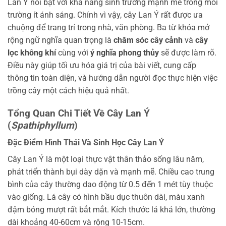
Lan Ý nổi bật với khả năng sinh trưởng mạnh mẽ trong môi
trường ít ánh sáng. Chính vì vậy, cây Lan Ý rất được ưa
chuộng để trang trí trong nhà, văn phòng. Ba từ khóa mở
rộng ngữ nghĩa quan trọng là
chăm sóc cây cảnh
và
cây
lọc không khí
cùng với
ý nghĩa phong thủy
sẽ được làm rõ.
Điều này giúp tối ưu hóa giá trị của bài viết, cung cấp
thông tin toàn diện, và hướng dẫn người đọc thực hiện việc
trồng cây một cách hiệu quả nhất.
Tổng Quan Chi Tiết Về Cây Lan Ý
(
Spathiphyllum
)
Đặc Điểm Hình Thái Và Sinh Học Cây Lan Ý
Cây Lan Ý là một loại thực vật thân thảo sống lâu năm,
phát triển thành bụi dày dặn và mạnh mẽ. Chiều cao trung
bình của cây thường dao động từ 0.5 đến 1 mét tùy thuộc
vào giống. Lá cây có hình bầu dục thuôn dài, màu xanh
đậm bóng mượt rất bắt mắt. Kích thước lá khá lớn, thường
dài khoảng 40-60cm và rộng 10-15cm.